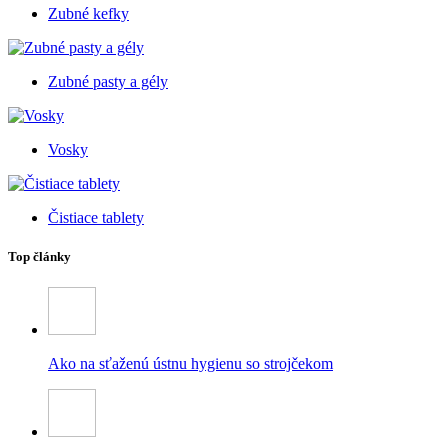
Zubné kefky
Zubné pasty a gély
Vosky
Čistiace tablety
Top články
Ako na sťaženú ústnu hygienu so strojčekom