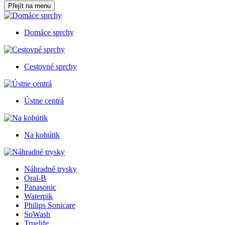
Přejít na menu
Domáce sprchy
Cestovné sprchy
Ústne centrá
Na kohútik
Náhradné trysky
Oral-B
Panasonic
Waterpik
Philips Sonicare
SoWash
Truelife