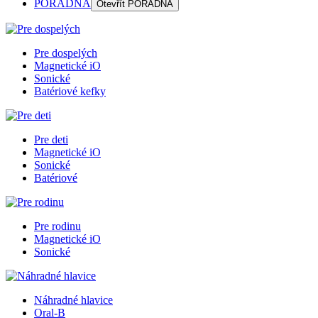
PORADŇA
Otevřít
PORADŇA
Pre dospelých
Magnetické iO
Sonické
Batériové kefky
Pre deti
Magnetické iO
Sonické
Batériové
Pre rodinu
Magnetické iO
Sonické
Náhradné hlavice
Oral-B