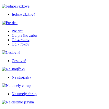
Jednozväzkové
Pre deti
Od prvého zubu
Od 4 rokov
Od 7 rokov
Cestovné
Na strojčeky
Na umelý chrup