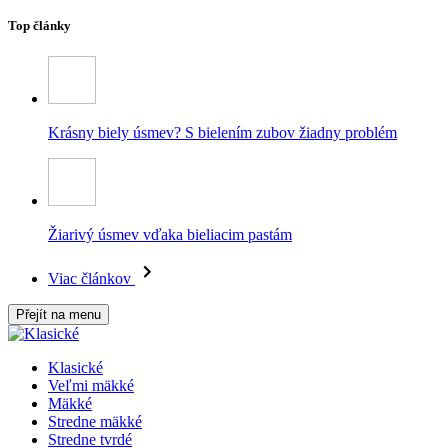
Top články
Krásny biely úsmev? S bielením zubov žiadny problém
Žiarivý úsmev vďaka bieliacim pastám
Viac článkov
Přejít na menu
Klasické
Veľmi mäkké
Mäkké
Stredne mäkké
Stredne tvrdé