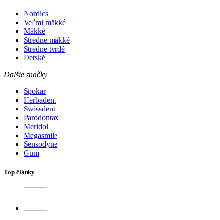
Nordics
Veľmi mäkké
Mäkké
Stredne mäkké
Stredne tvrdé
Detské
Dalšie značky
Spokar
Herbadent
Swissdent
Parodontax
Meridol
Megasmile
Sensodyne
Gum
Top články