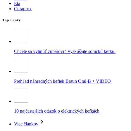
Eta
Curaprox
Top články
Chcete sa vyhnúť zubárovi? Vyskúšajte sonickú kefku.
Prehľad náhradných kefiek Braun Oral-B + VIDEO
10 najčastejších otázok o elektrických kefkách
Viac článkov