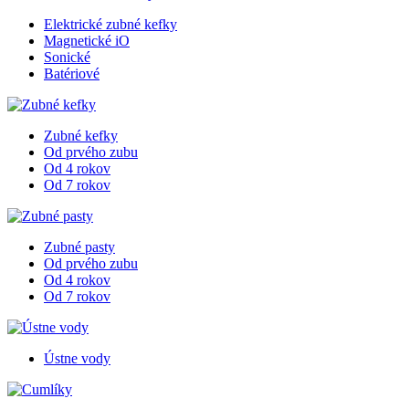
Elektrické zubné kefky
Magnetické iO
Sonické
Batériové
Zubné kefky
Od prvého zubu
Od 4 rokov
Od 7 rokov
Zubné pasty
Od prvého zubu
Od 4 rokov
Od 7 rokov
Ústne vody