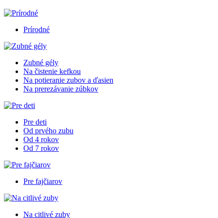
Prírodné
Zubné gély
Na čistenie kefkou
Na potieranie zubov a ďasien
Na prerezávanie zúbkov
Pre deti
Od prvého zubu
Od 4 rokov
Od 7 rokov
Pre fajčiarov
Na citlivé zuby