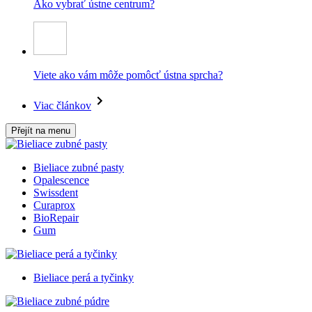
Ako vybrať ústne centrum?
Viete ako vám môže pomôcť ústna sprcha?
Viac článkov
Přejít na menu
Bieliace zubné pasty
Opalescence
Swissdent
Curaprox
BioRepair
Gum
Bieliace perá a tyčinky