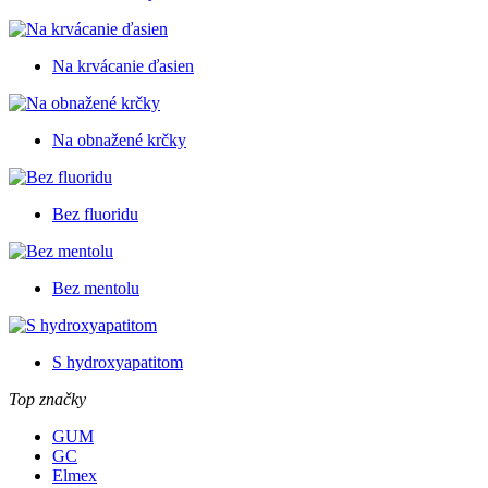
Na krvácanie ďasien
Na obnažené krčky
Bez fluoridu
Bez mentolu
S hydroxyapatitom
Top značky
GUM
GC
Elmex