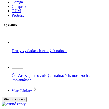
Corega
Curaprox
GUM
Protefix
Top články
Druhy vykladacích zubných náhrad
Čo Vás zaujíma o zubných náhradách, mostíkoch a
implantátoch
Viac článkov
Přejít na menu