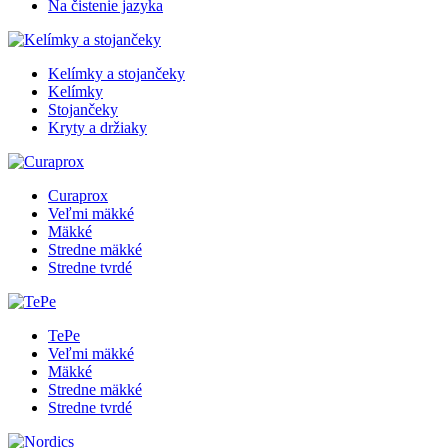
Na čistenie jazyka
Kelímky a stojančeky
Kelímky
Stojančeky
Kryty a držiaky
Curaprox
Veľmi mäkké
Mäkké
Stredne mäkké
Stredne tvrdé
TePe
Veľmi mäkké
Mäkké
Stredne mäkké
Stredne tvrdé