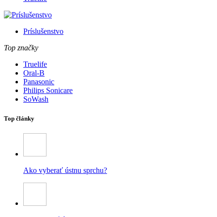
Príslušenstvo
Top značky
Truelife
Oral-B
Panasonic
Philips Sonicare
SoWash
Top články
Ako vyberať ústnu sprchu?