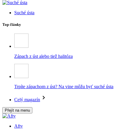
Suché ústa
Top články
Zápach z úst alebo tiež halitóza
Trpíte zápachom z úst? Na vine môžu byť suché ústa
Celý magazín
Přejít na menu
Afty