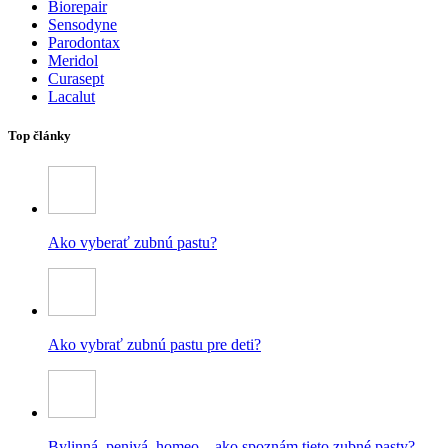
Biorepair
Sensodyne
Parodontax
Meridol
Curasept
Lacalut
Top články
Ako vyberať zubnú pastu?
Ako vybrať zubnú pastu pre deti?
Bylinná, penivá, homeo – ako spoznám tieto zubné pasty?