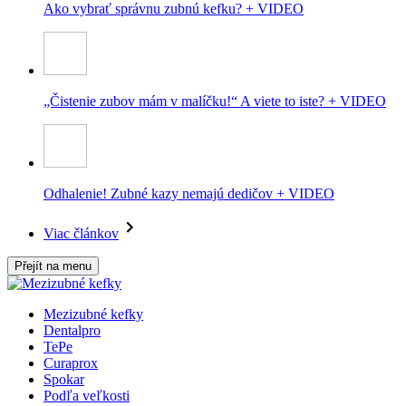
Ako vybrať správnu zubnú kefku? + VIDEO
„Čistenie zubov mám v malíčku!“ A viete to iste? + VIDEO
Odhalenie! Zubné kazy nemajú dedičov + VIDEO
Viac článkov
Přejít na menu
Mezizubné kefky
Dentalpro
TePe
Curaprox
Spokar
Podľa veľkosti