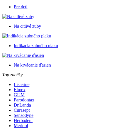
Pre deti
Na citlivé zuby
Indikácia zubného plaku
Na krvácanie ďasien
Top značky
Listerine
Elmex
GUM
Parodontax
Dr.Landa
Curasept
Sensodyne
Herbadent
Meridol