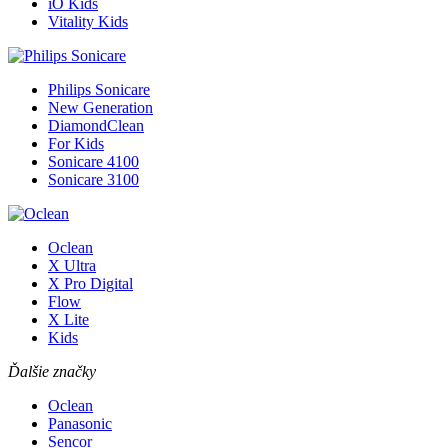
iO Kids
Vitality Kids
Philips Sonicare
New Generation
DiamondClean
For Kids
Sonicare 4100
Sonicare 3100
Oclean
X Ultra
X Pro Digital
Flow
X Lite
Kids
Ďalšie značky
Oclean
Panasonic
Sencor