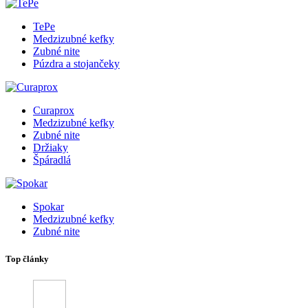
TePe
Medzizubné kefky
Zubné nite
Púzdra a stojančeky
Curaprox
Medzizubné kefky
Zubné nite
Držiaky
Špáradlá
Spokar
Medzizubné kefky
Zubné nite
Top články