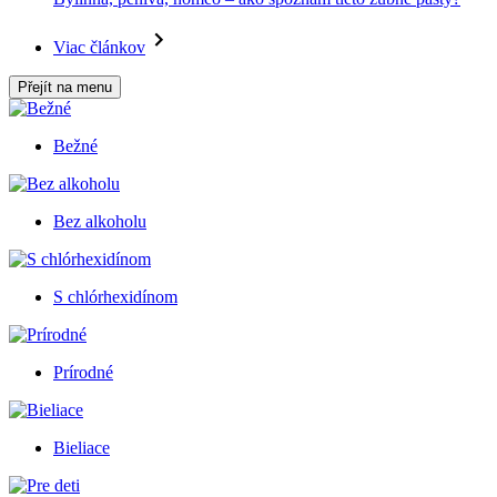
Viac článkov
Přejít na menu
Bežné
Bez alkoholu
S chlórhexidínom
Prírodné
Bieliace