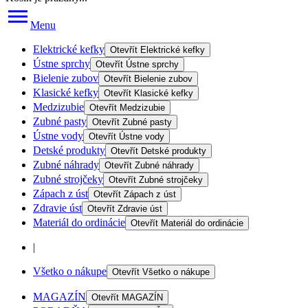
Menu
Elektrické kefky
Otevřít
Elektrické kefky
Ústne sprchy
Otevřít
Ústne sprchy
Bielenie zubov
Otevřít
Bielenie zubov
Klasické kefky
Otevřít
Klasické kefky
Medzizubie
Otevřít
Medzizubie
Zubné pasty
Otevřít
Zubné pasty
Ústne vody
Otevřít
Ústne vody
Detské produkty
Otevřít
Detské produkty
Zubné náhrady
Otevřít
Zubné náhrady
Zubné strojčeky
Otevřít
Zubné strojčeky
Zápach z úst
Otevřít
Zápach z úst
Zdravie úst
Otevřít
Zdravie úst
Materiál do ordinácie
Otevřít
Materiál do ordinácie
|
Všetko o nákupe
Otevřít
Všetko o nákupe
MAGAZÍN
Otevřít
MAGAZÍN