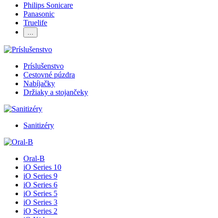
Philips Sonicare
Panasonic
Truelife
…
Príslušenstvo
Cestovné púzdra
Nabíjačky
Držiaky a stojančeky
Sanitizéry
Oral-B
iO Series 10
iO Series 9
iO Series 6
iO Series 5
iO Series 3
iO Series 2