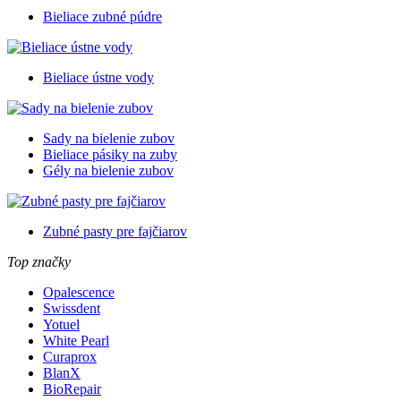
Bieliace zubné púdre
Bieliace ústne vody
Sady na bielenie zubov
Bieliace pásiky na zuby
Gély na bielenie zubov
Zubné pasty pre fajčiarov
Top značky
Opalescence
Swissdent
Yotuel
White Pearl
Curaprox
BlanX
BioRepair