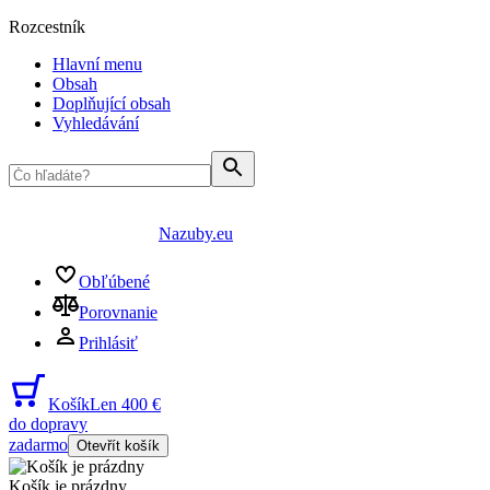
Rozcestník
Hlavní menu
Obsah
Doplňující obsah
Vyhledávání
Nazuby.eu
Obľúbené
Porovnanie
Prihlásiť
Košík
Len 400 €
do dopravy
zadarmo
Otevřít košík
Košík je prázdny
...