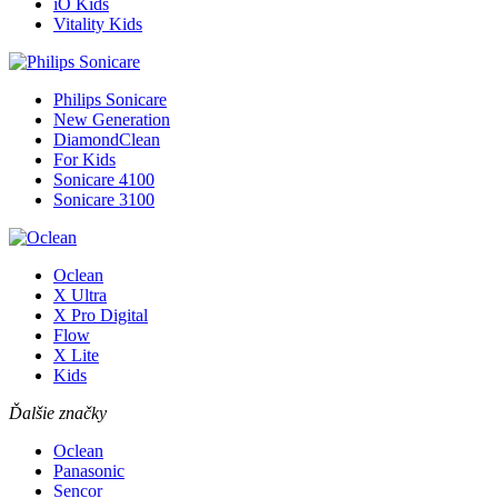
iO Kids
Vitality Kids
Philips Sonicare
New Generation
DiamondClean
For Kids
Sonicare 4100
Sonicare 3100
Oclean
X Ultra
X Pro Digital
Flow
X Lite
Kids
Ďalšie značky
Oclean
Panasonic
Sencor