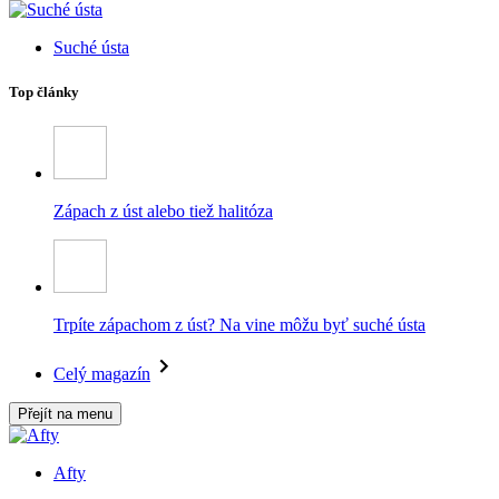
Suché ústa
Top články
Zápach z úst alebo tiež halitóza
Trpíte zápachom z úst? Na vine môžu byť suché ústa
Celý magazín
Přejít na menu
Afty