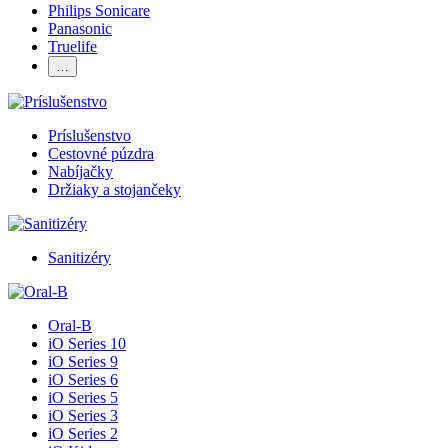
Philips Sonicare
Panasonic
Truelife
…
Príslušenstvo
Cestovné púzdra
Nabíjačky
Držiaky a stojančeky
Sanitizéry
Oral-B
iO Series 10
iO Series 9
iO Series 6
iO Series 5
iO Series 3
iO Series 2