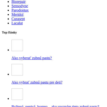
Biorepair
Sensodyne
Parodontax
Meridol
Curasept
Lacalut
Top články
Ako vyberať zubnú pastu?
Ako vybrať zubnú pastu pre deti?
Bylinná, penivá, homeo – ako spoznám tieto zubné pasty?