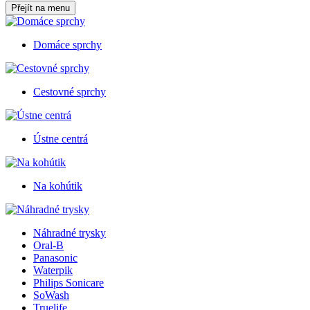
Přejít na menu
Domáce sprchy
Cestovné sprchy
Ústne centrá
Na kohútik
Náhradné trysky
Oral-B
Panasonic
Waterpik
Philips Sonicare
SoWash
Truelife