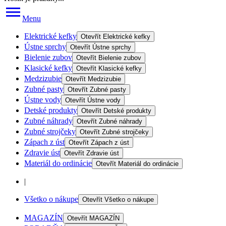
Menu
Elektrické kefky
Otevřít
Elektrické kefky
Ústne sprchy
Otevřít
Ústne sprchy
Bielenie zubov
Otevřít
Bielenie zubov
Klasické kefky
Otevřít
Klasické kefky
Medzizubie
Otevřít
Medzizubie
Zubné pasty
Otevřít
Zubné pasty
Ústne vody
Otevřít
Ústne vody
Detské produkty
Otevřít
Detské produkty
Zubné náhrady
Otevřít
Zubné náhrady
Zubné strojčeky
Otevřít
Zubné strojčeky
Zápach z úst
Otevřít
Zápach z úst
Zdravie úst
Otevřít
Zdravie úst
Materiál do ordinácie
Otevřít
Materiál do ordinácie
|
Všetko o nákupe
Otevřít
Všetko o nákupe
MAGAZÍN
Otevřít
MAGAZÍN