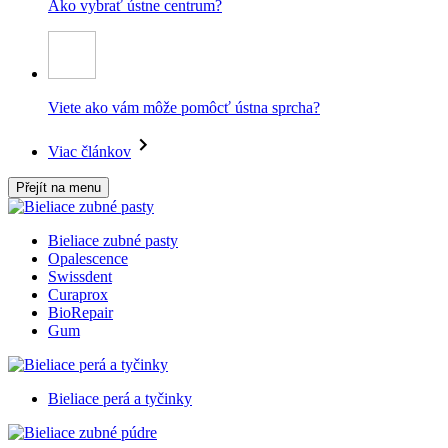
Ako vybrať ústne centrum?
Viete ako vám môže pomôcť ústna sprcha?
Viac článkov
Přejít na menu
Bieliace zubné pasty
Opalescence
Swissdent
Curaprox
BioRepair
Gum
Bieliace perá a tyčinky