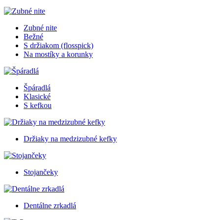
Zubné nite
Bežné
S držiakom (flosspick)
Na mostíky a korunky
Špáradlá
Klasické
S kefkou
Držiaky na medzizubné kefky
Stojančeky
Dentálne zrkadlá