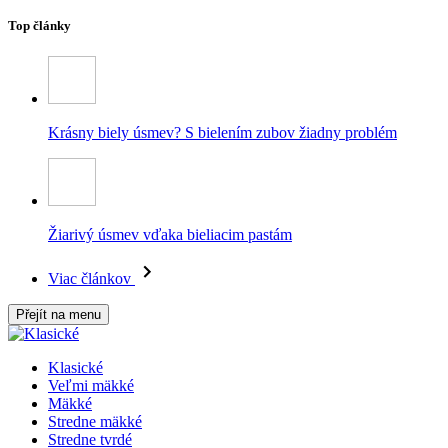
Top články
Krásny biely úsmev? S bielením zubov žiadny problém
Žiarivý úsmev vďaka bieliacim pastám
Viac článkov
Přejít na menu
Klasické
Veľmi mäkké
Mäkké
Stredne mäkké
Stredne tvrdé