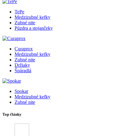
TePe
Medzizubné kefky
Zubné nite
Púzdra a stojančeky
Curaprox
Medzizubné kefky
Zubné nite
Držiaky
Špáradlá
Spokar
Medzizubné kefky
Zubné nite
Top články