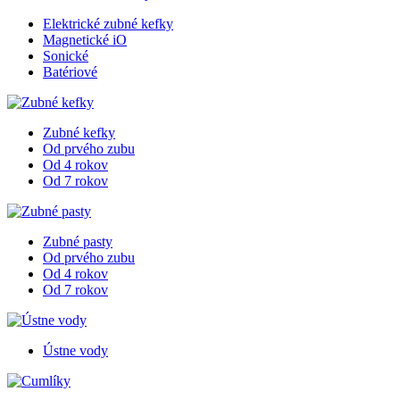
Elektrické zubné kefky
Magnetické iO
Sonické
Batériové
Zubné kefky
Od prvého zubu
Od 4 rokov
Od 7 rokov
Zubné pasty
Od prvého zubu
Od 4 rokov
Od 7 rokov
Ústne vody