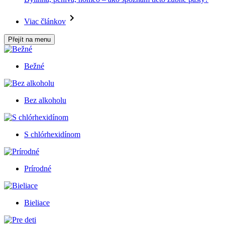
Viac článkov
Přejít na menu
Bežné
Bez alkoholu
S chlórhexidínom
Prírodné
Bieliace