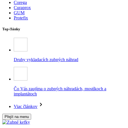
Corega
Curaprox
GUM
Protefix
Top články
Druhy vykladacích zubných náhrad
Čo Vás zaujíma o zubných náhradách, mostíkoch a
implantátoch
Viac článkov
Přejít na menu