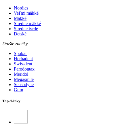
Nordics
Veľmi mäkké
Mäkké
Stredne mäkké
Stredne tvrdé
Detské
Dalšie značky
Spokar
Herbadent
Swissdent
Parodontax
Meridol
Megasmile
Sensodyne
Gum
Top články