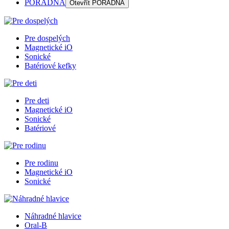
PORADŇA
Otevřít
PORADŇA
Pre dospelých
Magnetické iO
Sonické
Batériové kefky
Pre deti
Magnetické iO
Sonické
Batériové
Pre rodinu
Magnetické iO
Sonické
Náhradné hlavice
Oral-B