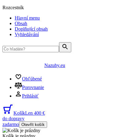
Rozcestník
Hlavní menu
Obsah
Doplňující obsah
Vyhledávání
Nazuby.eu
Obľúbené
Porovnanie
Prihlásiť
Košík
Len 400 €
do dopravy
zadarmo
Otevřít košík
Košík je prázdny
...