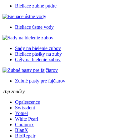
Bieliace zubné púdre
Bieliace ústne vody
Sady na bielenie zubov
Bieliace pásiky na zuby
Gély na bielenie zubov
Zubné pasty pre fajčiarov
Top značky
Opalescence
Swissdent
Yotuel
White Pearl
Curaprox
BlanX
BioRepair