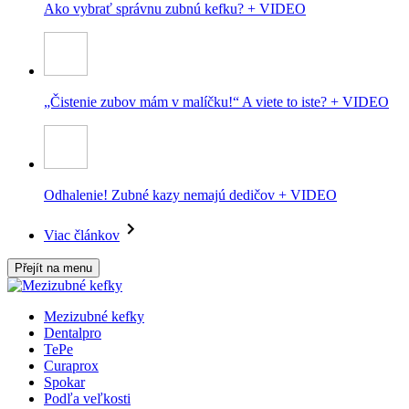
Ako vybrať správnu zubnú kefku? + VIDEO
„Čistenie zubov mám v malíčku!“ A viete to iste? + VIDEO
Odhalenie! Zubné kazy nemajú dedičov + VIDEO
Viac článkov
Přejít na menu
Mezizubné kefky
Dentalpro
TePe
Curaprox
Spokar
Podľa veľkosti