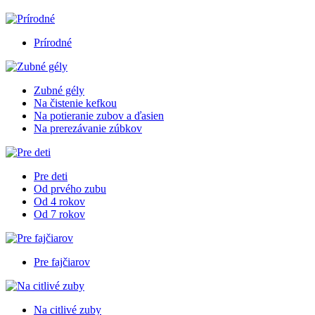
Prírodné
Zubné gély
Na čistenie kefkou
Na potieranie zubov a ďasien
Na prerezávanie zúbkov
Pre deti
Od prvého zubu
Od 4 rokov
Od 7 rokov
Pre fajčiarov
Na citlivé zuby