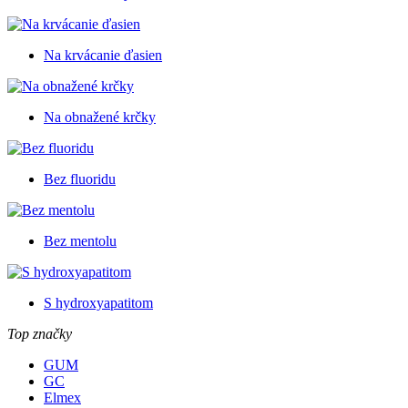
Na krvácanie ďasien
Na obnažené krčky
Bez fluoridu
Bez mentolu
S hydroxyapatitom
Top značky
GUM
GC
Elmex