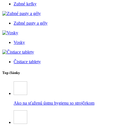
Zubné kefky
Zubné pasty a gély
Vosky
Čistiace tablety
Top články
Ako na sťaženú ústnu hygienu so strojčekom