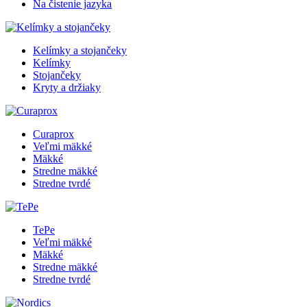
Na čistenie jazyka
Kelímky a stojančeky
Kelímky
Stojančeky
Kryty a držiaky
Curaprox
Veľmi mäkké
Mäkké
Stredne mäkké
Stredne tvrdé
TePe
Veľmi mäkké
Mäkké
Stredne mäkké
Stredne tvrdé