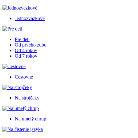
Jednozväzkové
Pre deti
Od prvého zubu
Od 4 rokov
Od 7 rokov
Cestovné
Na strojčeky
Na umelý chrup