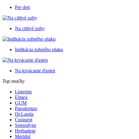
Pre deti
Na citlivé zuby
Indikácia zubného plaku
Na krvácanie ďasien
Top značky
Listerine
Elmex
GUM
Parodontax
Dr.Landa
Curasept
Sensodyne
Herbadent
Meridol