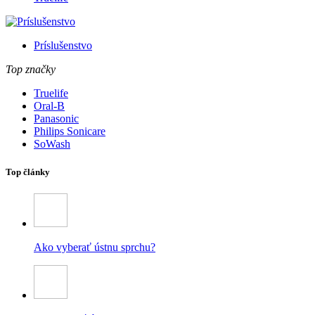
Príslušenstvo
Top značky
Truelife
Oral-B
Panasonic
Philips Sonicare
SoWash
Top články
Ako vyberať ústnu sprchu?