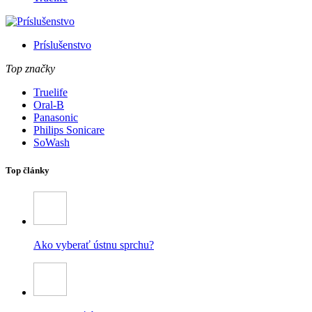
Príslušenstvo
Top značky
Truelife
Oral-B
Panasonic
Philips Sonicare
SoWash
Top články
Ako vyberať ústnu sprchu?