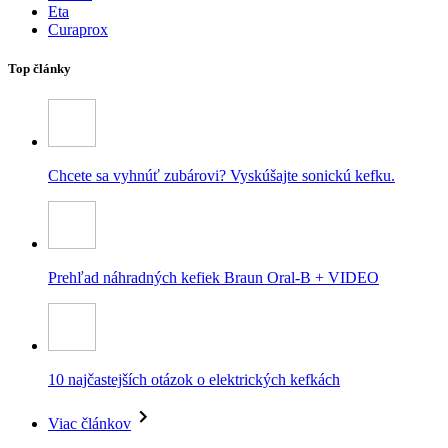
Eta
Curaprox
Top články
Chcete sa vyhnúť zubárovi? Vyskúšajte sonickú kefku.
Prehľad náhradných kefiek Braun Oral-B + VIDEO
10 najčastejších otázok o elektrických kefkách
Viac článkov