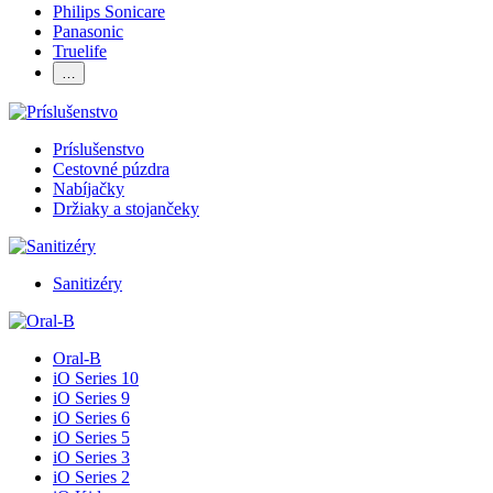
Philips Sonicare
Panasonic
Truelife
…
Príslušenstvo
Cestovné púzdra
Nabíjačky
Držiaky a stojančeky
Sanitizéry
Oral-B
iO Series 10
iO Series 9
iO Series 6
iO Series 5
iO Series 3
iO Series 2