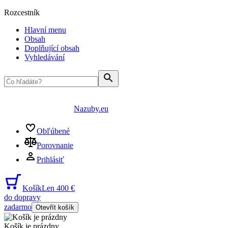
Rozcestník
Hlavní menu
Obsah
Doplňující obsah
Vyhledávání
Nazuby.eu
Obľúbené
Porovnanie
Prihlásiť
Košík
Len 400 €
do dopravy
zadarmo
Otevřít košík
Košík je prázdny
...