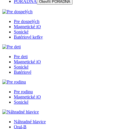
PORADŇA
Otevřít
PORADŇA
Pre dospelých
Magnetické iO
Sonické
Batériové kefky
Pre deti
Magnetické iO
Sonické
Batériové
Pre rodinu
Magnetické iO
Sonické
Náhradné hlavice
Oral-B