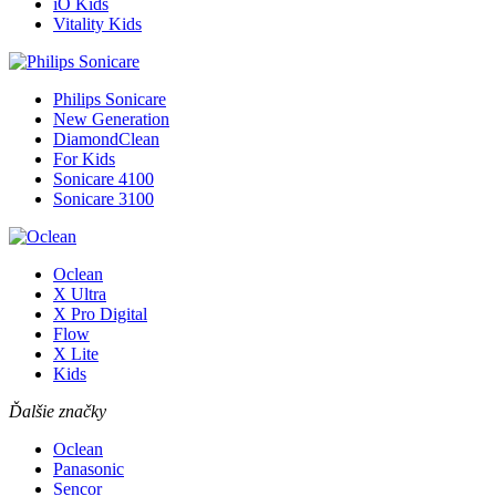
iO Kids
Vitality Kids
Philips Sonicare
New Generation
DiamondClean
For Kids
Sonicare 4100
Sonicare 3100
Oclean
X Ultra
X Pro Digital
Flow
X Lite
Kids
Ďalšie značky
Oclean
Panasonic
Sencor