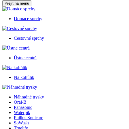
Přejít na menu
Domáce sprchy
Cestovné sprchy
Ústne centrá
Na kohútik
Náhradné trysky
Oral-B
Panasonic
Waterpik
Philips Sonicare
SoWash
Truelife