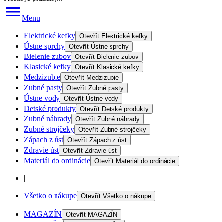
Menu
Elektrické kefky
Otevřít
Elektrické kefky
Ústne sprchy
Otevřít
Ústne sprchy
Bielenie zubov
Otevřít
Bielenie zubov
Klasické kefky
Otevřít
Klasické kefky
Medzizubie
Otevřít
Medzizubie
Zubné pasty
Otevřít
Zubné pasty
Ústne vody
Otevřít
Ústne vody
Detské produkty
Otevřít
Detské produkty
Zubné náhrady
Otevřít
Zubné náhrady
Zubné strojčeky
Otevřít
Zubné strojčeky
Zápach z úst
Otevřít
Zápach z úst
Zdravie úst
Otevřít
Zdravie úst
Materiál do ordinácie
Otevřít
Materiál do ordinácie
|
Všetko o nákupe
Otevřít
Všetko o nákupe
MAGAZÍN
Otevřít
MAGAZÍN