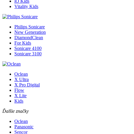
iO Kids
Vitality Kids
Philips Sonicare
New Generation
DiamondClean
For Kids
Sonicare 4100
Sonicare 3100
Oclean
X Ultra
X Pro Digital
Flow
X Lite
Kids
Ďalšie značky
Oclean
Panasonic
Sencor