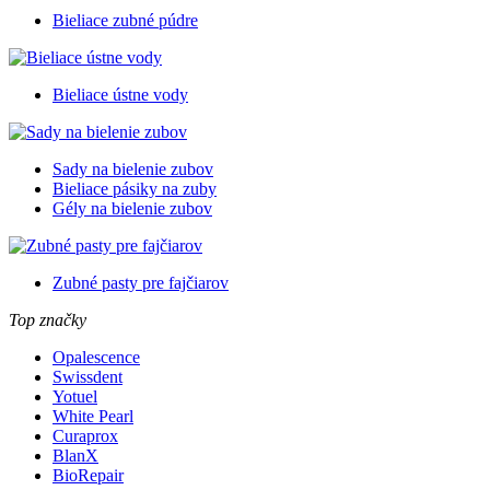
Bieliace zubné púdre
Bieliace ústne vody
Sady na bielenie zubov
Bieliace pásiky na zuby
Gély na bielenie zubov
Zubné pasty pre fajčiarov
Top značky
Opalescence
Swissdent
Yotuel
White Pearl
Curaprox
BlanX
BioRepair