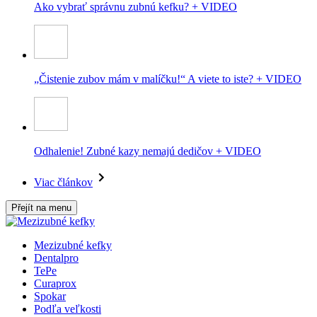
Ako vybrať správnu zubnú kefku? + VIDEO
„Čistenie zubov mám v malíčku!“ A viete to iste? + VIDEO
Odhalenie! Zubné kazy nemajú dedičov + VIDEO
Viac článkov
Přejít na menu
Mezizubné kefky
Dentalpro
TePe
Curaprox
Spokar
Podľa veľkosti