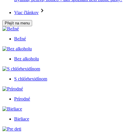
Viac článkov
Přejít na menu
Bežné
Bez alkoholu
S chlórhexidínom
Prírodné
Bieliace