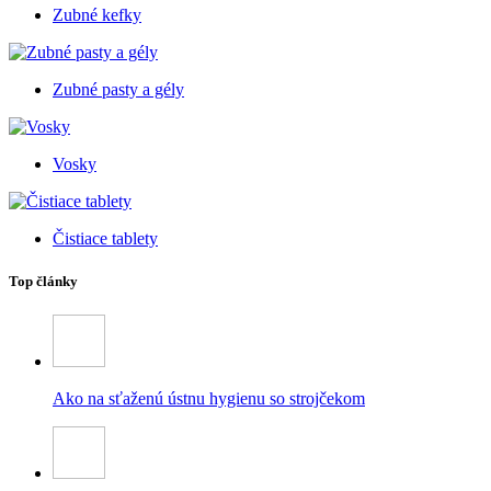
Zubné kefky
Zubné pasty a gély
Vosky
Čistiace tablety
Top články
Ako na sťaženú ústnu hygienu so strojčekom