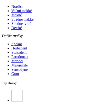
Nordics
Veľmi mäkké
Mäkké
Stredne mäkké
Stredne tvrdé
Detské
Dalšie značky
Spokar
Herbadent
Swissdent
Parodontax
Meridol
Megasmile
Sensodyne
Gum
Top články