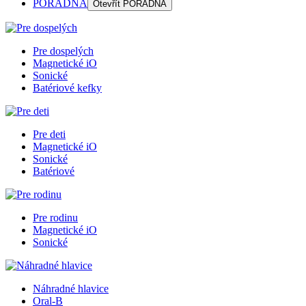
PORADŇA
Otevřít
PORADŇA
Pre dospelých
Magnetické iO
Sonické
Batériové kefky
Pre deti
Magnetické iO
Sonické
Batériové
Pre rodinu
Magnetické iO
Sonické
Náhradné hlavice
Oral-B