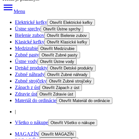
Menu
Elektrické kefky
Otevřít
Elektrické kefky
Ústne sprchy
Otevřít
Ústne sprchy
Bielenie zubov
Otevřít
Bielenie zubov
Klasické kefky
Otevřít
Klasické kefky
Medzizubie
Otevřít
Medzizubie
Zubné pasty
Otevřít
Zubné pasty
Ústne vody
Otevřít
Ústne vody
Detské produkty
Otevřít
Detské produkty
Zubné náhrady
Otevřít
Zubné náhrady
Zubné strojčeky
Otevřít
Zubné strojčeky
Zápach z úst
Otevřít
Zápach z úst
Zdravie úst
Otevřít
Zdravie úst
Materiál do ordinácie
Otevřít
Materiál do ordinácie
|
Všetko o nákupe
Otevřít
Všetko o nákupe
MAGAZÍN
Otevřít
MAGAZÍN