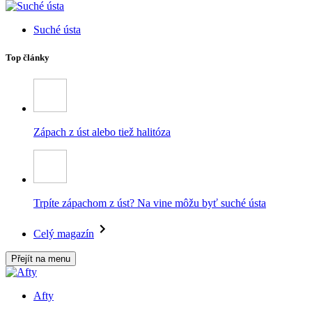
Suché ústa
Top články
Zápach z úst alebo tiež halitóza
Trpíte zápachom z úst? Na vine môžu byť suché ústa
Celý magazín
Přejít na menu
Afty