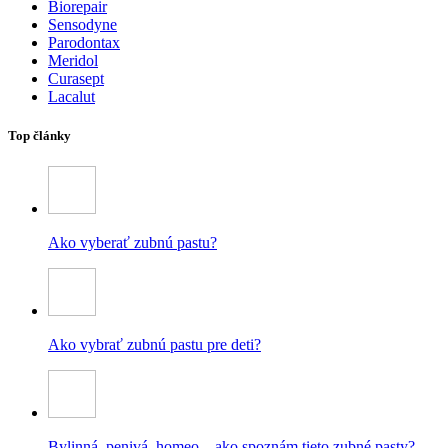
Biorepair
Sensodyne
Parodontax
Meridol
Curasept
Lacalut
Top články
Ako vyberať zubnú pastu?
Ako vybrať zubnú pastu pre deti?
Bylinná, penivá, homeo – ako spoznám tieto zubné pasty?