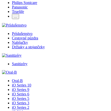
Philips Sonicare
Panasonic
Truelife
…
Príslušenstvo
Cestovné púzdra
Nabíjačky
Držiaky a stojančeky
Sanitizéry
Oral-B
iO Series 10
iO Series 9
iO Series 6
iO Series 5
iO Series 3
iO Series 2