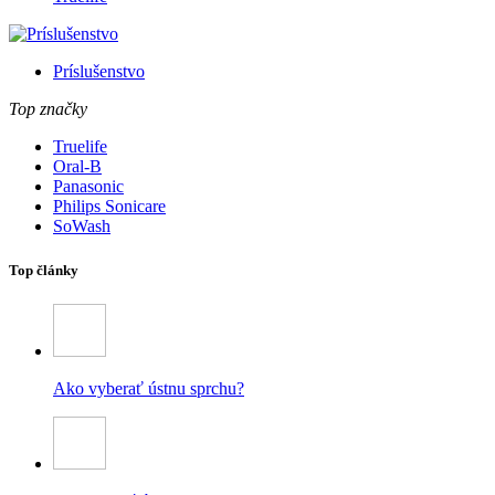
Príslušenstvo
Top značky
Truelife
Oral-B
Panasonic
Philips Sonicare
SoWash
Top články
Ako vyberať ústnu sprchu?