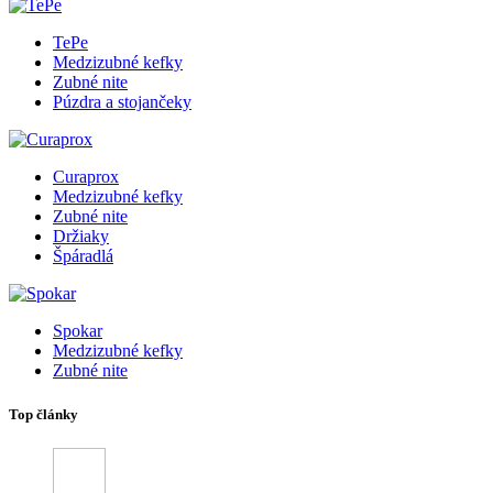
TePe
Medzizubné kefky
Zubné nite
Púzdra a stojančeky
Curaprox
Medzizubné kefky
Zubné nite
Držiaky
Špáradlá
Spokar
Medzizubné kefky
Zubné nite
Top články