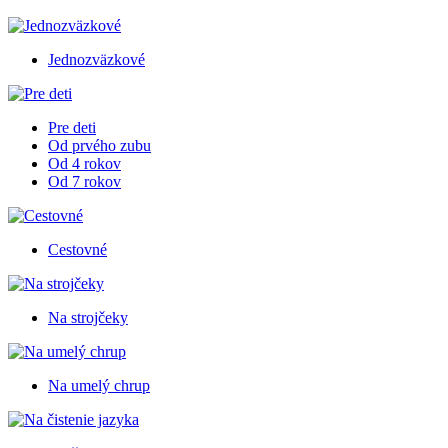
Jednozväzkové
Pre deti
Od prvého zubu
Od 4 rokov
Od 7 rokov
Cestovné
Na strojčeky
Na umelý chrup