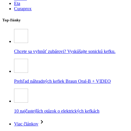
Eta
Curaprox
Top články
Chcete sa vyhnúť zubárovi? Vyskúšajte sonickú kefku.
Prehľad náhradných kefiek Braun Oral-B + VIDEO
10 najčastejších otázok o elektrických kefkách
Viac článkov