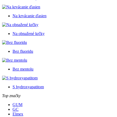
Na krvácanie ďasien
Na obnažené krčky
Bez fluoridu
Bez mentolu
S hydroxyapatitom
Top značky
GUM
GC
Elmex