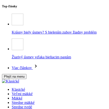
Top články
Krásny biely úsmev? S bielením zubov žiadny problém
Žiarivý úsmev vďaka bieliacim pastám
Viac článkov
Přejít na menu
Klasické
Veľmi mäkké
Mäkké
Stredne mäkké
Stredne tvrdé