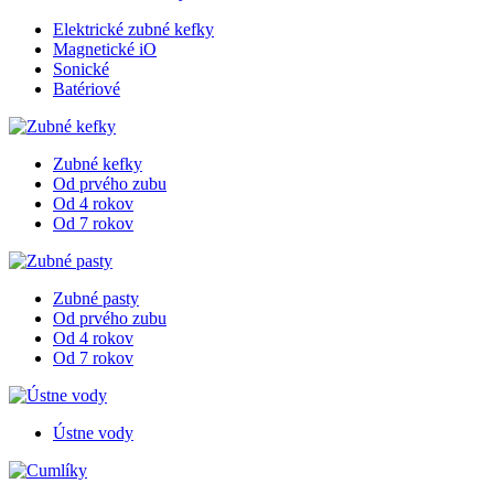
Elektrické zubné kefky
Magnetické iO
Sonické
Batériové
Zubné kefky
Od prvého zubu
Od 4 rokov
Od 7 rokov
Zubné pasty
Od prvého zubu
Od 4 rokov
Od 7 rokov
Ústne vody