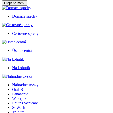
Přejít na menu
Domáce sprchy
Cestovné sprchy
Ústne centrá
Na kohútik
Náhradné trysky
Oral-B
Panasonic
Waterpik
Philips Sonicare
SoWash
Truelife