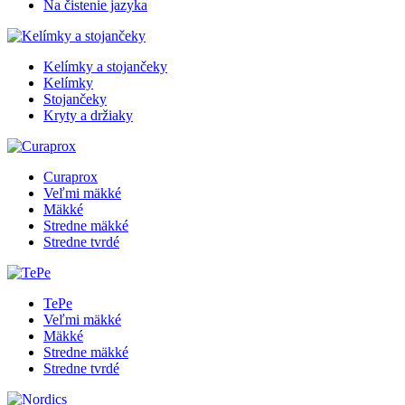
Na čistenie jazyka
Kelímky a stojančeky
Kelímky
Stojančeky
Kryty a držiaky
Curaprox
Veľmi mäkké
Mäkké
Stredne mäkké
Stredne tvrdé
TePe
Veľmi mäkké
Mäkké
Stredne mäkké
Stredne tvrdé