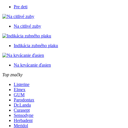
Pre deti
Na citlivé zuby
Indikácia zubného plaku
Na krvácanie ďasien
Top značky
Listerine
Elmex
GUM
Parodontax
Dr.Landa
Curasept
Sensodyne
Herbadent
Meridol