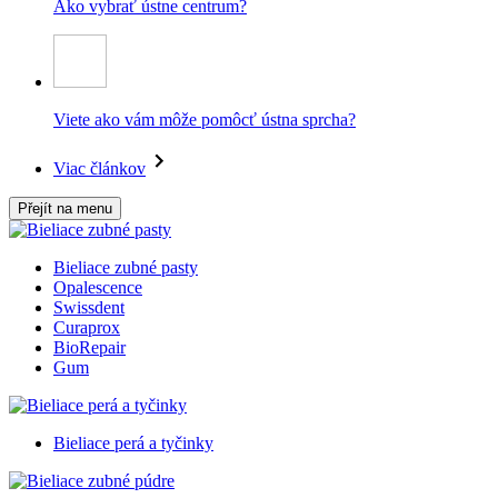
Ako vybrať ústne centrum?
Viete ako vám môže pomôcť ústna sprcha?
Viac článkov
Přejít na menu
Bieliace zubné pasty
Opalescence
Swissdent
Curaprox
BioRepair
Gum
Bieliace perá a tyčinky