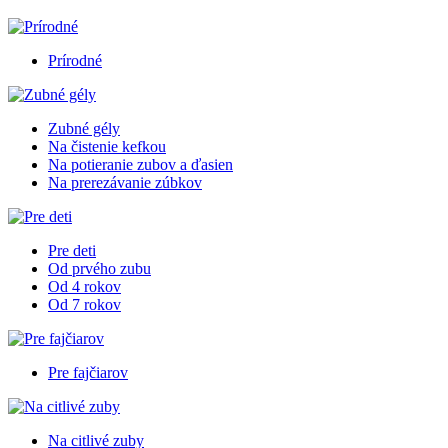
Prírodné
Zubné gély
Na čistenie kefkou
Na potieranie zubov a ďasien
Na prerezávanie zúbkov
Pre deti
Od prvého zubu
Od 4 rokov
Od 7 rokov
Pre fajčiarov
Na citlivé zuby