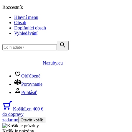
Rozcestník
Hlavní menu
Obsah
Doplňující obsah
Vyhledávání
Nazuby.eu
Obľúbené
Porovnanie
Prihlásiť
Košík
Len 400 €
do dopravy
zadarmo
Otevřít košík
Košík je prázdny
...