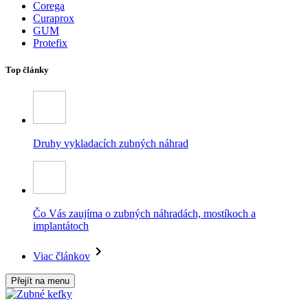
Corega
Curaprox
GUM
Protefix
Top články
Druhy vykladacích zubných náhrad
Čo Vás zaujíma o zubných náhradách, mostíkoch a
implantátoch
Viac článkov
Přejít na menu