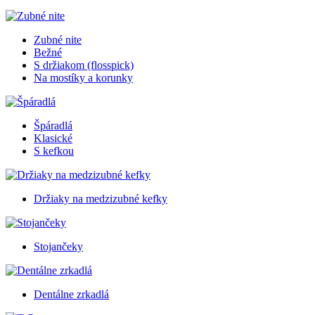
Zubné nite
Bežné
S držiakom (flosspick)
Na mostíky a korunky
Špáradlá
Klasické
S kefkou
Držiaky na medzizubné kefky
Stojančeky
Dentálne zrkadlá