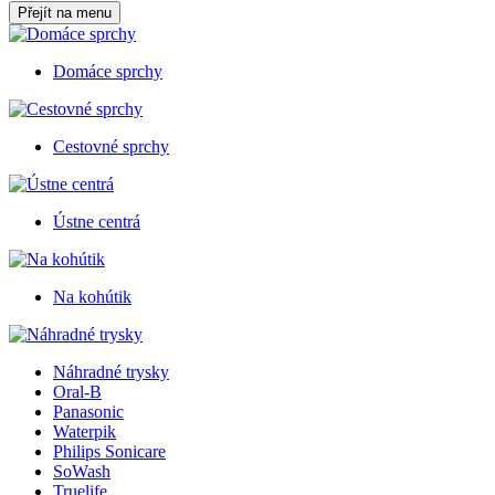
Přejít na menu
Domáce sprchy
Cestovné sprchy
Ústne centrá
Na kohútik
Náhradné trysky
Oral-B
Panasonic
Waterpik
Philips Sonicare
SoWash
Truelife