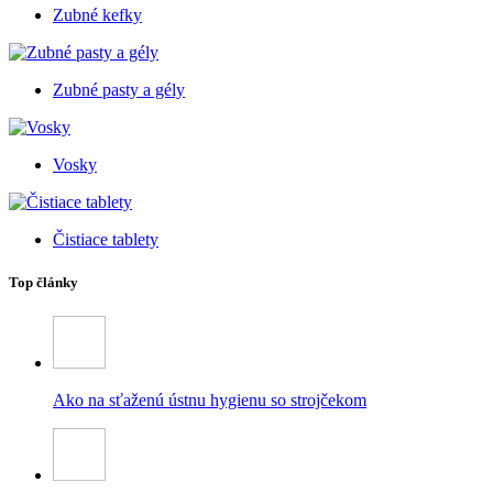
Zubné kefky
Zubné pasty a gély
Vosky
Čistiace tablety
Top články
Ako na sťaženú ústnu hygienu so strojčekom