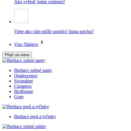
Ako vybrať ústne centrum?
Viete ako vám môže pomôcť ústna sprcha?
Viac článkov
Přejít na menu
Bieliace zubné pasty
Opalescence
Swissdent
Curaprox
BioRepair
Gum
Bieliace perá a tyčinky