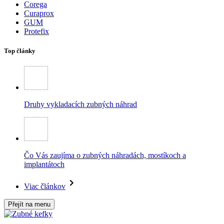
Corega
Curaprox
GUM
Protefix
Top články
Druhy vykladacích zubných náhrad
Čo Vás zaujíma o zubných náhradách, mostíkoch a
implantátoch
Viac článkov
Přejít na menu