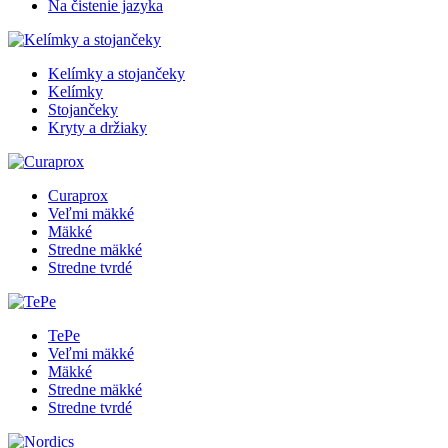
Na čistenie jazyka
Kelímky a stojančeky
Kelímky
Stojančeky
Kryty a držiaky
Curaprox
Veľmi mäkké
Mäkké
Stredne mäkké
Stredne tvrdé
TePe
Veľmi mäkké
Mäkké
Stredne mäkké
Stredne tvrdé