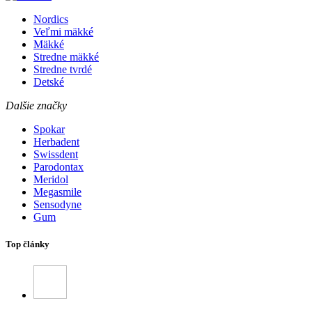
Nordics
Veľmi mäkké
Mäkké
Stredne mäkké
Stredne tvrdé
Detské
Dalšie značky
Spokar
Herbadent
Swissdent
Parodontax
Meridol
Megasmile
Sensodyne
Gum
Top články