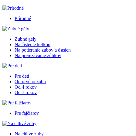
Prírodné
Zubné gély
Na čistenie kefkou
Na potieranie zubov a ďasien
Na prerezávanie zúbkov
Pre deti
Od prvého zubu
Od 4 rokov
Od 7 rokov
Pre fajčiarov
Na citlivé zuby