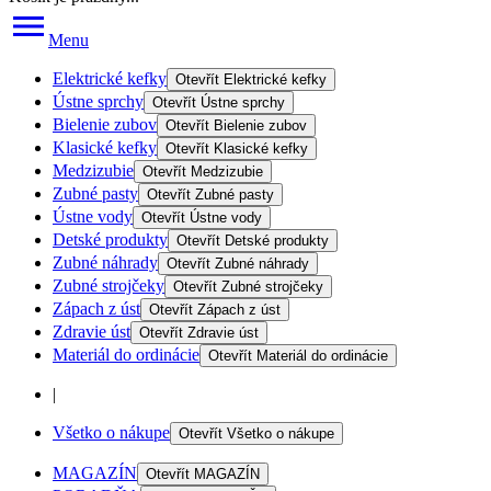
Menu
Elektrické kefky
Otevřít
Elektrické kefky
Ústne sprchy
Otevřít
Ústne sprchy
Bielenie zubov
Otevřít
Bielenie zubov
Klasické kefky
Otevřít
Klasické kefky
Medzizubie
Otevřít
Medzizubie
Zubné pasty
Otevřít
Zubné pasty
Ústne vody
Otevřít
Ústne vody
Detské produkty
Otevřít
Detské produkty
Zubné náhrady
Otevřít
Zubné náhrady
Zubné strojčeky
Otevřít
Zubné strojčeky
Zápach z úst
Otevřít
Zápach z úst
Zdravie úst
Otevřít
Zdravie úst
Materiál do ordinácie
Otevřít
Materiál do ordinácie
|
Všetko o nákupe
Otevřít
Všetko o nákupe
MAGAZÍN
Otevřít
MAGAZÍN