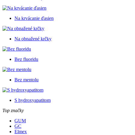
Na krvácanie ďasien
Na obnažené krčky
Bez fluoridu
Bez mentolu
S hydroxyapatitom
Top značky
GUM
GC
Elmex