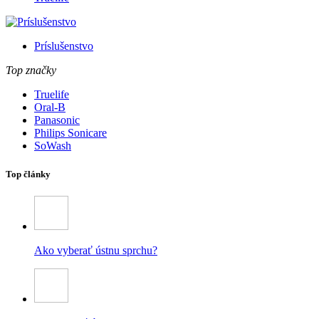
Príslušenstvo
Top značky
Truelife
Oral-B
Panasonic
Philips Sonicare
SoWash
Top články
Ako vyberať ústnu sprchu?