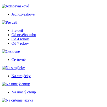
Jednozväzkové
Pre deti
Od prvého zubu
Od 4 rokov
Od 7 rokov
Cestovné
Na strojčeky
Na umelý chrup