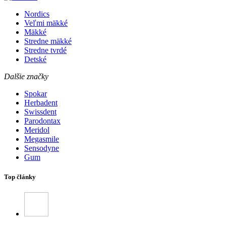
Nordics
Veľmi mäkké
Mäkké
Stredne mäkké
Stredne tvrdé
Detské
Dalšie značky
Spokar
Herbadent
Swissdent
Parodontax
Meridol
Megasmile
Sensodyne
Gum
Top články