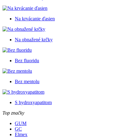
Na krvácanie ďasien
Na obnažené krčky
Bez fluoridu
Bez mentolu
S hydroxyapatitom
Top značky
GUM
GC
Elmex