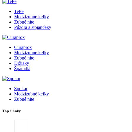
TePe
Medzizubné kefky
Zubné nite
Púzdra a stojančeky
Curaprox
Medzizubné kefky
Zubné nite
Držiaky
Špáradlá
Spokar
Medzizubné kefky
Zubné nite
Top články