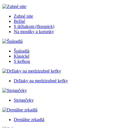
Zubné nite
Bežné
S držiakom (flosspick)
Na mostíky a korunky
Špáradlá
Klasické
S kefkou
Držiaky na medzizubné kefky
Stojančeky
Dentálne zrkadlá