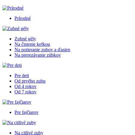
Prírodné
Zubné gély
Na čistenie kefkou
Na potieranie zubov a ďasien
Na prerezávanie zúbkov
Pre deti
Od prvého zubu
Od 4 rokov
Od 7 rokov
Pre fajčiarov
Na citlivé zuby