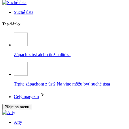
Suché ústa
Top články
Zápach z úst alebo tiež halitóza
Trpíte zápachom z úst? Na vine môžu byť suché ústa
Celý magazín
Přejít na menu
Afty