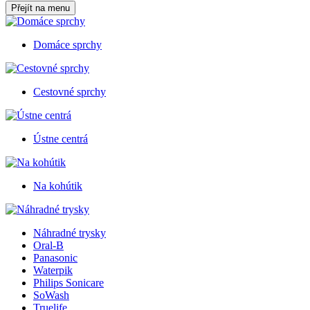
Přejít na menu
Domáce sprchy
Cestovné sprchy
Ústne centrá
Na kohútik
Náhradné trysky
Oral-B
Panasonic
Waterpik
Philips Sonicare
SoWash
Truelife