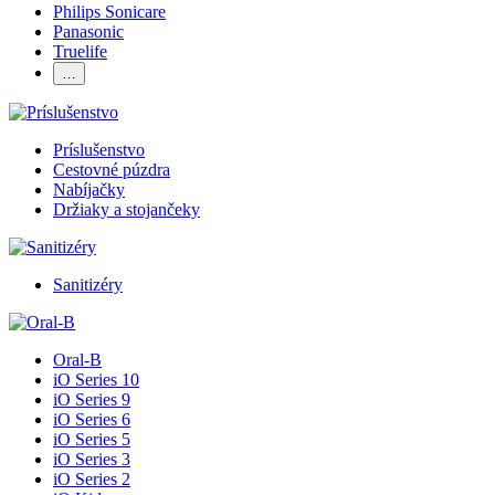
Philips Sonicare
Panasonic
Truelife
…
Príslušenstvo
Cestovné púzdra
Nabíjačky
Držiaky a stojančeky
Sanitizéry
Oral-B
iO Series 10
iO Series 9
iO Series 6
iO Series 5
iO Series 3
iO Series 2