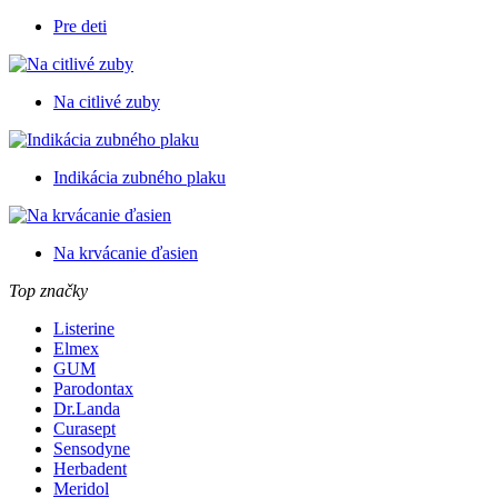
Pre deti
Na citlivé zuby
Indikácia zubného plaku
Na krvácanie ďasien
Top značky
Listerine
Elmex
GUM
Parodontax
Dr.Landa
Curasept
Sensodyne
Herbadent
Meridol