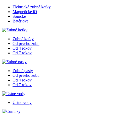
Elektrické zubné kefky
Magnetické iO
Sonické
Batériové
Zubné kefky
Od prvého zubu
Od 4 rokov
Od 7 rokov
Zubné pasty
Od prvého zubu
Od 4 rokov
Od 7 rokov
Ústne vody