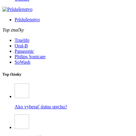
Príslušenstvo
Top značky
Truelife
Oral-B
Panasonic
Philips Sonicare
SoWash
Top články
Ako vyberať ústnu sprchu?