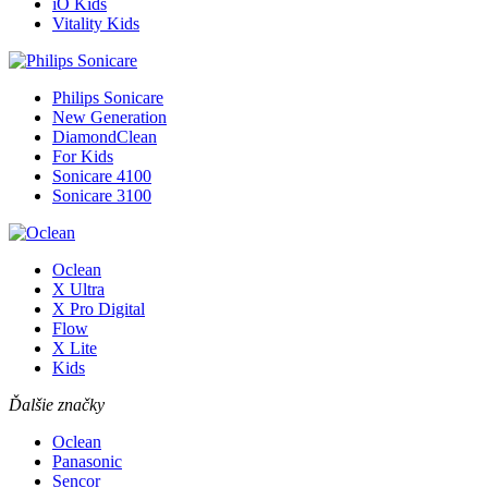
iO Kids
Vitality Kids
Philips Sonicare
New Generation
DiamondClean
For Kids
Sonicare 4100
Sonicare 3100
Oclean
X Ultra
X Pro Digital
Flow
X Lite
Kids
Ďalšie značky
Oclean
Panasonic
Sencor