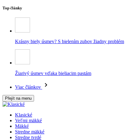
Top články
Krásny biely úsmev? S bielením zubov žiadny problém
Žiarivý úsmev vďaka bieliacim pastám
Viac článkov
Přejít na menu
Klasické
Veľmi mäkké
Mäkké
Stredne mäkké
Stredne tvrdé