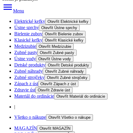
Menu
Elektrické kefky
Otevřít
Elektrické kefky
Ústne sprchy
Otevřít
Ústne sprchy
Bielenie zubov
Otevřít
Bielenie zubov
Klasické kefky
Otevřít
Klasické kefky
Medzizubie
Otevřít
Medzizubie
Zubné pasty
Otevřít
Zubné pasty
Ústne vody
Otevřít
Ústne vody
Detské produkty
Otevřít
Detské produkty
Zubné náhrady
Otevřít
Zubné náhrady
Zubné strojčeky
Otevřít
Zubné strojčeky
Zápach z úst
Otevřít
Zápach z úst
Zdravie úst
Otevřít
Zdravie úst
Materiál do ordinácie
Otevřít
Materiál do ordinácie
|
Všetko o nákupe
Otevřít
Všetko o nákupe
MAGAZÍN
Otevřít
MAGAZÍN