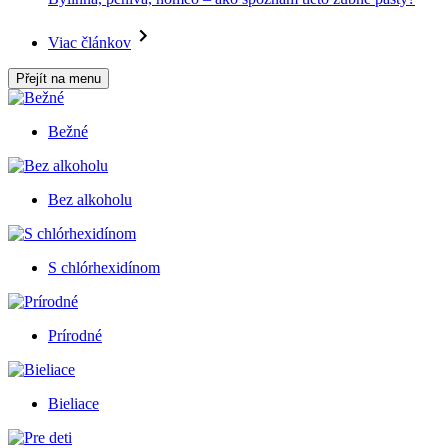
Viac článkov
Přejít na menu
Bežné
Bez alkoholu
S chlórhexidínom
Prírodné
Bieliace