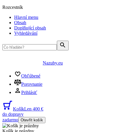
Rozcestník
Hlavní menu
Obsah
Doplňující obsah
Vyhledávání
Nazuby.eu
Obľúbené
Porovnanie
Prihlásiť
Košík
Len 400 €
do dopravy
zadarmo
Otevřít košík
Košík je prázdny
...