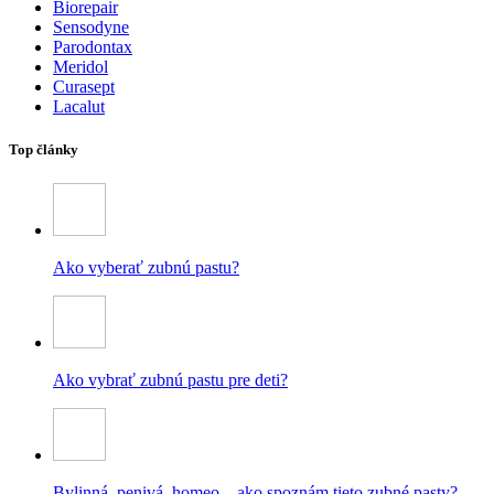
Biorepair
Sensodyne
Parodontax
Meridol
Curasept
Lacalut
Top články
Ako vyberať zubnú pastu?
Ako vybrať zubnú pastu pre deti?
Bylinná, penivá, homeo – ako spoznám tieto zubné pasty?