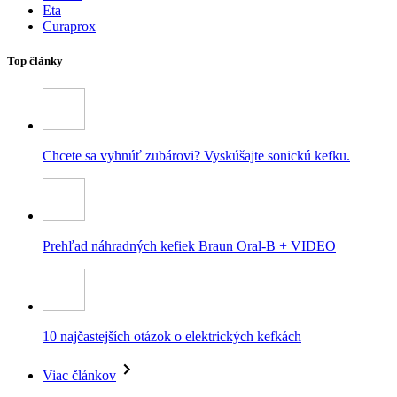
Eta
Curaprox
Top články
Chcete sa vyhnúť zubárovi? Vyskúšajte sonickú kefku.
Prehľad náhradných kefiek Braun Oral-B + VIDEO
10 najčastejších otázok o elektrických kefkách
Viac článkov