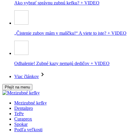
Ako vybrať správnu zubnú kefku? + VIDEO
„Čistenie zubov mám v malíčku!“ A viete to iste? + VIDEO
Odhalenie! Zubné kazy nemajú dedičov + VIDEO
Viac článkov
Přejít na menu
Mezizubné kefky
Dentalpro
TePe
Curaprox
Spokar
Podľa veľkosti