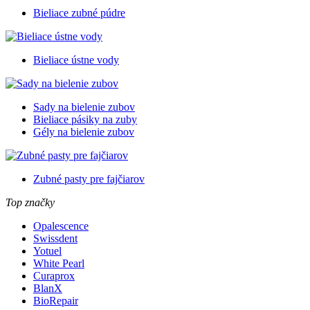
Bieliace zubné púdre
Bieliace ústne vody
Sady na bielenie zubov
Bieliace pásiky na zuby
Gély na bielenie zubov
Zubné pasty pre fajčiarov
Top značky
Opalescence
Swissdent
Yotuel
White Pearl
Curaprox
BlanX
BioRepair