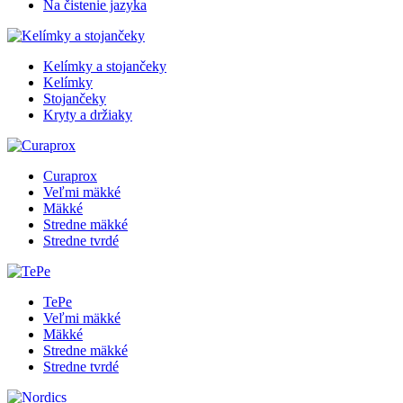
Na čistenie jazyka
Kelímky a stojančeky
Kelímky
Stojančeky
Kryty a držiaky
Curaprox
Veľmi mäkké
Mäkké
Stredne mäkké
Stredne tvrdé
TePe
Veľmi mäkké
Mäkké
Stredne mäkké
Stredne tvrdé