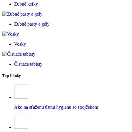
Zubné kefky
Zubné pasty a gély
Vosky
Čistiace tablety
Top články
Ako na sťaženú ústnu hygienu so strojčekom