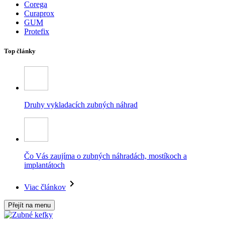
Corega
Curaprox
GUM
Protefix
Top články
Druhy vykladacích zubných náhrad
Čo Vás zaujíma o zubných náhradách, mostíkoch a
implantátoch
Viac článkov
Přejít na menu