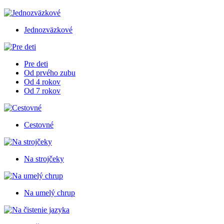
Jednozväzkové
Pre deti
Od prvého zubu
Od 4 rokov
Od 7 rokov
Cestovné
Na strojčeky
Na umelý chrup