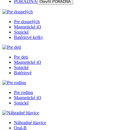
PORADŇA
Otevřít
PORADŇA
Pre dospelých
Magnetické iO
Sonické
Batériové kefky
Pre deti
Magnetické iO
Sonické
Batériové
Pre rodinu
Magnetické iO
Sonické
Náhradné hlavice
Oral-B