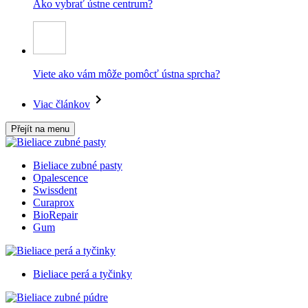
Ako vybrať ústne centrum?
Viete ako vám môže pomôcť ústna sprcha?
Viac článkov
Přejít na menu
Bieliace zubné pasty
Opalescence
Swissdent
Curaprox
BioRepair
Gum
Bieliace perá a tyčinky