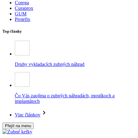
Corega
Curaprox
GUM
Protefix
Top články
Druhy vykladacích zubných náhrad
Čo Vás zaujíma o zubných náhradách, mostíkoch a
implantátoch
Viac článkov
Přejít na menu