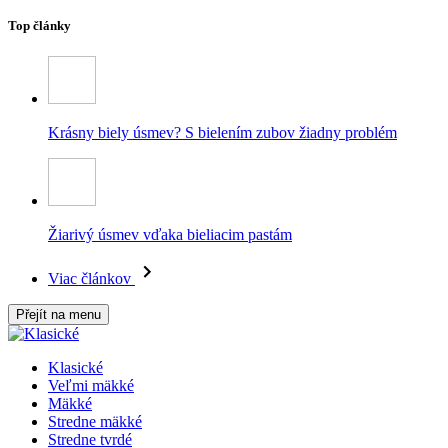
Top články
Krásny biely úsmev? S bielením zubov žiadny problém
Žiarivý úsmev vďaka bieliacim pastám
Viac článkov
Přejít na menu
Klasické
Veľmi mäkké
Mäkké
Stredne mäkké
Stredne tvrdé