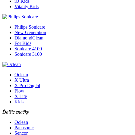
iO Kids
Vitality Kids
Philips Sonicare
New Generation
DiamondClean
For Kids
Sonicare 4100
Sonicare 3100
Oclean
X Ultra
X Pro Digital
Flow
X Lite
Kids
Ďalšie značky
Oclean
Panasonic
Sencor