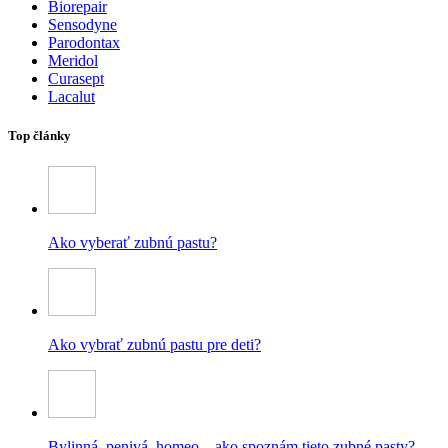
Biorepair
Sensodyne
Parodontax
Meridol
Curasept
Lacalut
Top články
Ako vyberať zubnú pastu?
Ako vybrať zubnú pastu pre deti?
Bylinná, penivá, homeo – ako spoznám tieto zubné pasty?