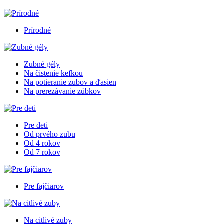
Prírodné
Zubné gély
Na čistenie kefkou
Na potieranie zubov a ďasien
Na prerezávanie zúbkov
Pre deti
Od prvého zubu
Od 4 rokov
Od 7 rokov
Pre fajčiarov
Na citlivé zuby