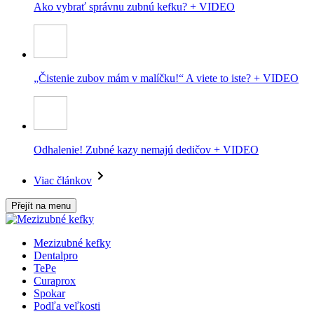
Ako vybrať správnu zubnú kefku? + VIDEO
„Čistenie zubov mám v malíčku!“ A viete to iste? + VIDEO
Odhalenie! Zubné kazy nemajú dedičov + VIDEO
Viac článkov
Přejít na menu
Mezizubné kefky
Dentalpro
TePe
Curaprox
Spokar
Podľa veľkosti