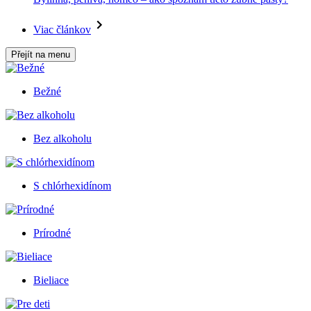
Viac článkov
Přejít na menu
Bežné
Bez alkoholu
S chlórhexidínom
Prírodné
Bieliace