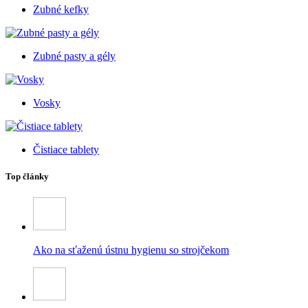
Zubné kefky
Zubné pasty a gély
Vosky
Čistiace tablety
Top články
Ako na sťaženú ústnu hygienu so strojčekom