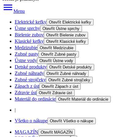
Menu
Elektrické kefky
Otevřít
Elektrické kefky
Ústne sprchy
Otevřít
Ústne sprchy
Bielenie zubov
Otevřít
Bielenie zubov
Klasické kefky
Otevřít
Klasické kefky
Medzizubie
Otevřít
Medzizubie
Zubné pasty
Otevřít
Zubné pasty
Ústne vody
Otevřít
Ústne vody
Detské produkty
Otevřít
Detské produkty
Zubné náhrady
Otevřít
Zubné náhrady
Zubné strojčeky
Otevřít
Zubné strojčeky
Zápach z úst
Otevřít
Zápach z úst
Zdravie úst
Otevřít
Zdravie úst
Materiál do ordinácie
Otevřít
Materiál do ordinácie
|
Všetko o nákupe
Otevřít
Všetko o nákupe
MAGAZÍN
Otevřít
MAGAZÍN