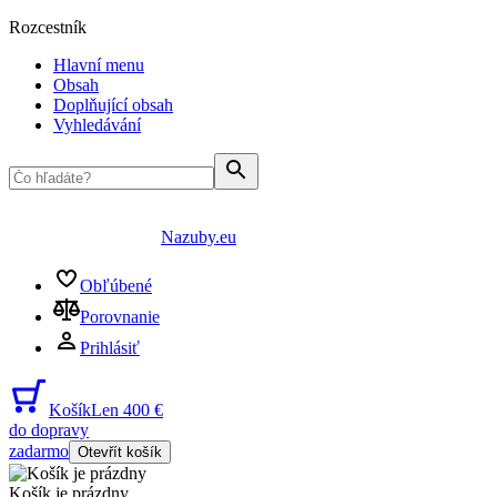
Rozcestník
Hlavní menu
Obsah
Doplňující obsah
Vyhledávání
Nazuby.eu
Obľúbené
Porovnanie
Prihlásiť
Košík
Len 400 €
do dopravy
zadarmo
Otevřít košík
Košík je prázdny
...