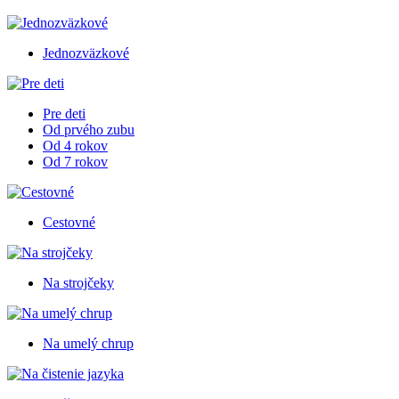
Jednozväzkové
Pre deti
Od prvého zubu
Od 4 rokov
Od 7 rokov
Cestovné
Na strojčeky
Na umelý chrup