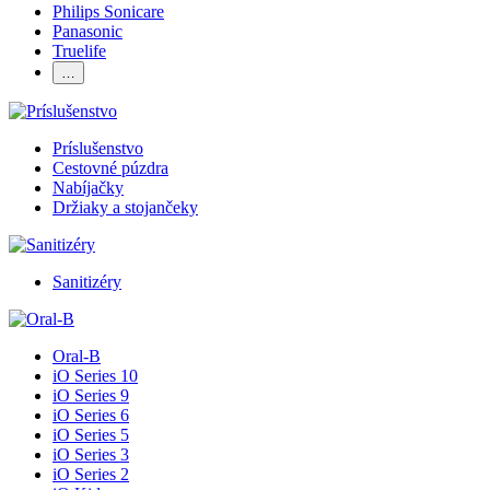
Philips Sonicare
Panasonic
Truelife
…
Príslušenstvo
Cestovné púzdra
Nabíjačky
Držiaky a stojančeky
Sanitizéry
Oral-B
iO Series 10
iO Series 9
iO Series 6
iO Series 5
iO Series 3
iO Series 2