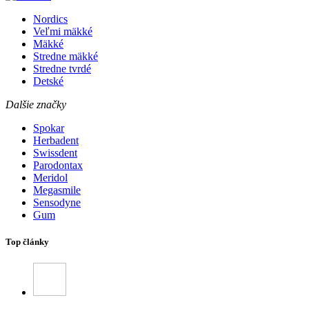
Nordics
Veľmi mäkké
Mäkké
Stredne mäkké
Stredne tvrdé
Detské
Dalšie značky
Spokar
Herbadent
Swissdent
Parodontax
Meridol
Megasmile
Sensodyne
Gum
Top články