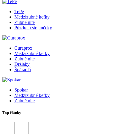
TePe
Medzizubné kefky
Zubné nite
Púzdra a stojančeky
Curaprox
Medzizubné kefky
Zubné nite
Držiaky
Špáradlá
Spokar
Medzizubné kefky
Zubné nite
Top články