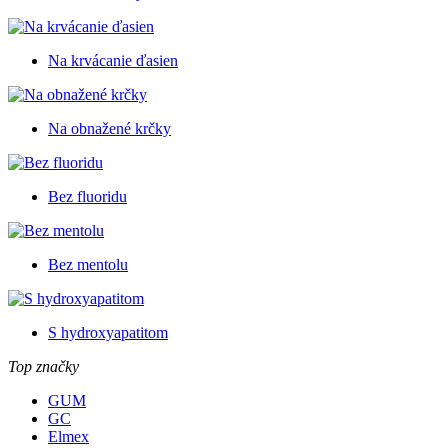
Na krvácanie ďasien
Na obnažené krčky
Bez fluoridu
Bez mentolu
S hydroxyapatitom
Top značky
GUM
GC
Elmex