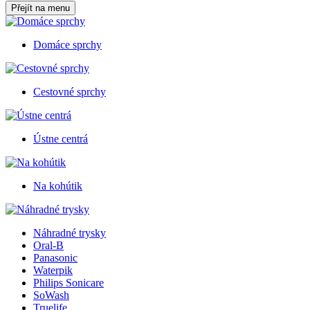
Přejít na menu
Domáce sprchy
Cestovné sprchy
Ústne centrá
Na kohútik
Náhradné trysky
Oral-B
Panasonic
Waterpik
Philips Sonicare
SoWash
Truelife