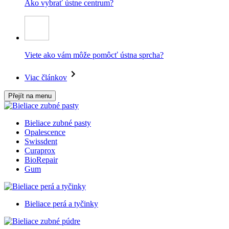
Ako vybrať ústne centrum?
Viete ako vám môže pomôcť ústna sprcha?
Viac článkov
Přejít na menu
Bieliace zubné pasty
Opalescence
Swissdent
Curaprox
BioRepair
Gum
Bieliace perá a tyčinky