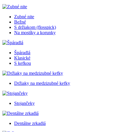
Zubné nite
Bežné
S držiakom (flosspick)
Na mostíky a korunky
Špáradlá
Klasické
S kefkou
Držiaky na medzizubné kefky
Stojančeky
Dentálne zrkadlá