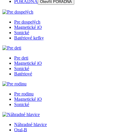
PORADŇA
Otevřít
PORADŇA
Pre dospelých
Magnetické iO
Sonické
Batériové kefky
Pre deti
Magnetické iO
Sonické
Batériové
Pre rodinu
Magnetické iO
Sonické
Náhradné hlavice
Oral-B