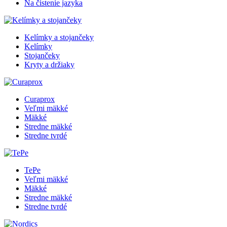
Na čistenie jazyka
Kelímky a stojančeky
Kelímky
Stojančeky
Kryty a držiaky
Curaprox
Veľmi mäkké
Mäkké
Stredne mäkké
Stredne tvrdé
TePe
Veľmi mäkké
Mäkké
Stredne mäkké
Stredne tvrdé