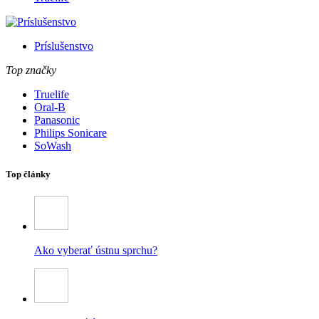
Príslušenstvo
Top značky
Truelife
Oral-B
Panasonic
Philips Sonicare
SoWash
Top články
Ako vyberať ústnu sprchu?