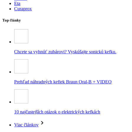
Eta
Curaprox
Top články
Chcete sa vyhnúť zubárovi? Vyskúšajte sonickú kefku.
Prehľad náhradných kefiek Braun Oral-B + VIDEO
10 najčastejších otázok o elektrických kefkách
Viac článkov