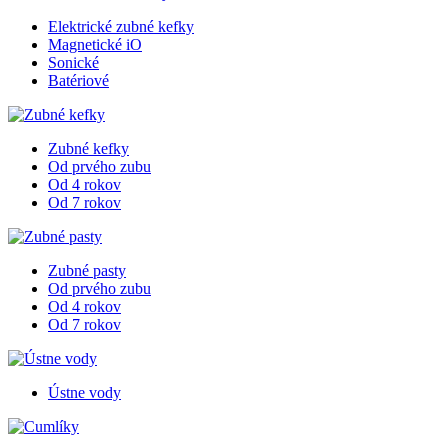
Elektrické zubné kefky
Magnetické iO
Sonické
Batériové
Zubné kefky
Od prvého zubu
Od 4 rokov
Od 7 rokov
Zubné pasty
Od prvého zubu
Od 4 rokov
Od 7 rokov
Ústne vody