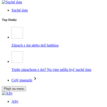
Suché ústa
Top články
Zápach z úst alebo tiež halitóza
Trpíte zápachom z úst? Na vine môžu byť suché ústa
Celý magazín
Přejít na menu
Afty