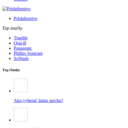
Príslušenstvo
Top značky
Truelife
Oral-B
Panasonic
Philips Sonicare
SoWash
Top články
Ako vyberať ústnu sprchu?