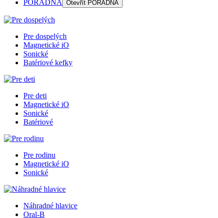
PORADŇA
Otevřít
PORADŇA
Pre dospelých
Magnetické iO
Sonické
Batériové kefky
Pre deti
Magnetické iO
Sonické
Batériové
Pre rodinu
Magnetické iO
Sonické
Náhradné hlavice
Oral-B