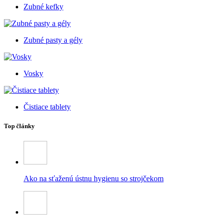
Zubné kefky
Zubné pasty a gély
Vosky
Čistiace tablety
Top články
Ako na sťaženú ústnu hygienu so strojčekom