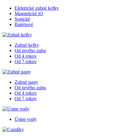
Elektrické zubné kefky
Magnetické iO
Sonické
Batériové
Zubné kefky
Od prvého zubu
Od 4 rokov
Od 7 rokov
Zubné pasty
Od prvého zubu
Od 4 rokov
Od 7 rokov
Ústne vody