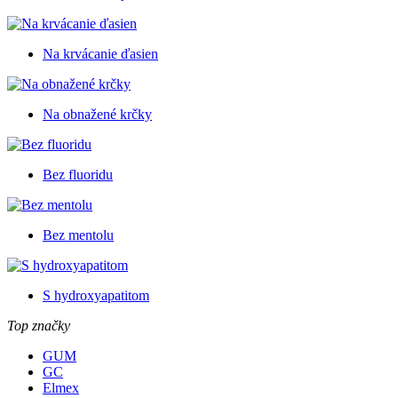
Na krvácanie ďasien
Na obnažené krčky
Bez fluoridu
Bez mentolu
S hydroxyapatitom
Top značky
GUM
GC
Elmex