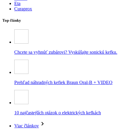
Eta
Curaprox
Top články
Chcete sa vyhnúť zubárovi? Vyskúšajte sonickú kefku.
Prehľad náhradných kefiek Braun Oral-B + VIDEO
10 najčastejších otázok o elektrických kefkách
Viac článkov