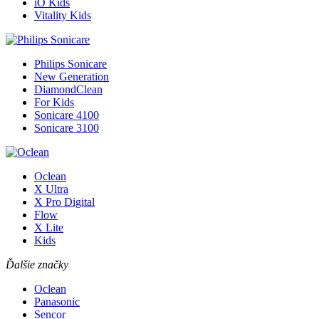
iO Kids
Vitality Kids
Philips Sonicare
New Generation
DiamondClean
For Kids
Sonicare 4100
Sonicare 3100
Oclean
X Ultra
X Pro Digital
Flow
X Lite
Kids
Ďalšie značky
Oclean
Panasonic
Sencor