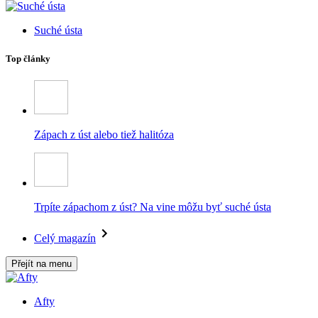
Suché ústa
Top články
Zápach z úst alebo tiež halitóza
Trpíte zápachom z úst? Na vine môžu byť suché ústa
Celý magazín
Přejít na menu
Afty