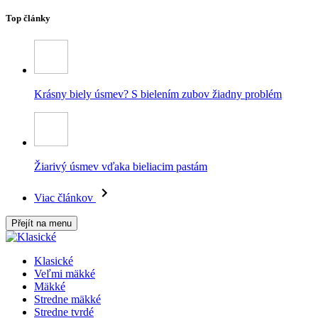
Top články
Krásny biely úsmev? S bielením zubov žiadny problém
Žiarivý úsmev vďaka bieliacim pastám
Viac článkov
Přejít na menu
Klasické
Veľmi mäkké
Mäkké
Stredne mäkké
Stredne tvrdé