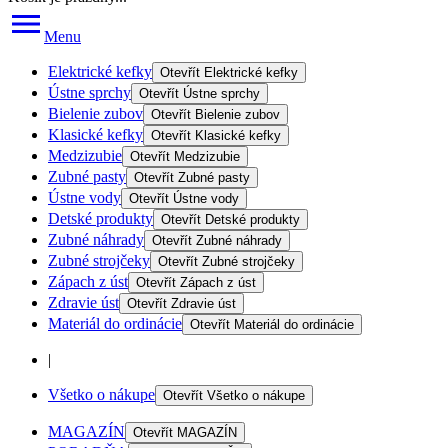
Menu
Elektrické kefky
Otevřít
Elektrické kefky
Ústne sprchy
Otevřít
Ústne sprchy
Bielenie zubov
Otevřít
Bielenie zubov
Klasické kefky
Otevřít
Klasické kefky
Medzizubie
Otevřít
Medzizubie
Zubné pasty
Otevřít
Zubné pasty
Ústne vody
Otevřít
Ústne vody
Detské produkty
Otevřít
Detské produkty
Zubné náhrady
Otevřít
Zubné náhrady
Zubné strojčeky
Otevřít
Zubné strojčeky
Zápach z úst
Otevřít
Zápach z úst
Zdravie úst
Otevřít
Zdravie úst
Materiál do ordinácie
Otevřít
Materiál do ordinácie
|
Všetko o nákupe
Otevřít
Všetko o nákupe
MAGAZÍN
Otevřít
MAGAZÍN