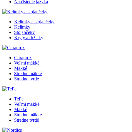
Na čistenie jazyka
Kelímky a stojančeky
Kelímky
Stojančeky
Kryty a držiaky
Curaprox
Veľmi mäkké
Mäkké
Stredne mäkké
Stredne tvrdé
TePe
Veľmi mäkké
Mäkké
Stredne mäkké
Stredne tvrdé