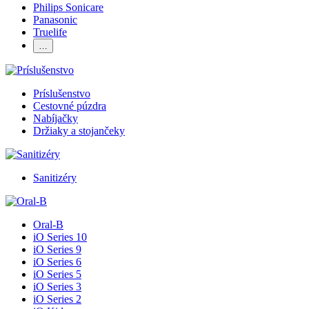
Philips Sonicare
Panasonic
Truelife
…
Príslušenstvo
Cestovné púzdra
Nabíjačky
Držiaky a stojančeky
Sanitizéry
Oral-B
iO Series 10
iO Series 9
iO Series 6
iO Series 5
iO Series 3
iO Series 2