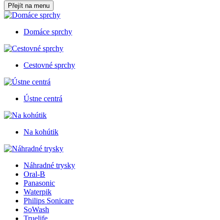
Přejít na menu
Domáce sprchy
Cestovné sprchy
Ústne centrá
Na kohútik
Náhradné trysky
Oral-B
Panasonic
Waterpik
Philips Sonicare
SoWash
Truelife