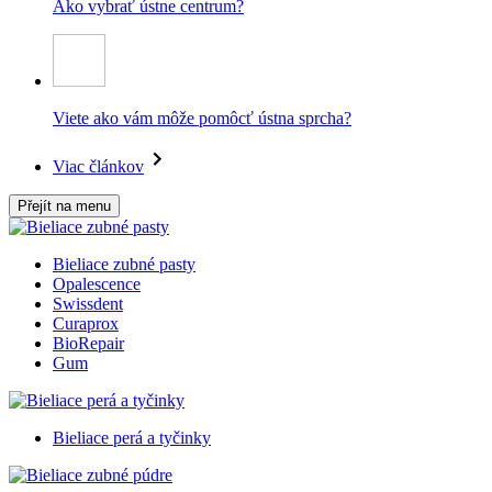
Ako vybrať ústne centrum?
Viete ako vám môže pomôcť ústna sprcha?
Viac článkov
Přejít na menu
Bieliace zubné pasty
Opalescence
Swissdent
Curaprox
BioRepair
Gum
Bieliace perá a tyčinky