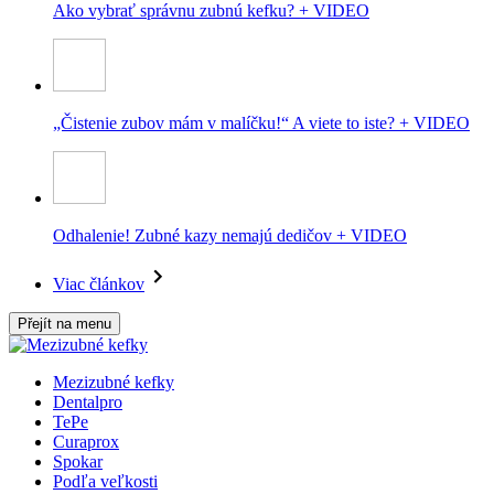
Ako vybrať správnu zubnú kefku? + VIDEO
„Čistenie zubov mám v malíčku!“ A viete to iste? + VIDEO
Odhalenie! Zubné kazy nemajú dedičov + VIDEO
Viac článkov
Přejít na menu
Mezizubné kefky
Dentalpro
TePe
Curaprox
Spokar
Podľa veľkosti