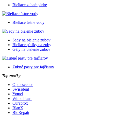
Bieliace zubné púdre
Bieliace ústne vody
Sady na bielenie zubov
Bieliace pásiky na zuby
Gély na bielenie zubov
Zubné pasty pre fajčiarov
Top značky
Opalescence
Swissdent
Yotuel
White Pearl
Curaprox
BlanX
BioRepair