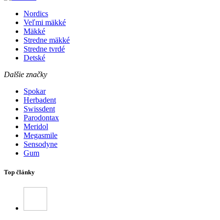
Nordics
Veľmi mäkké
Mäkké
Stredne mäkké
Stredne tvrdé
Detské
Dalšie značky
Spokar
Herbadent
Swissdent
Parodontax
Meridol
Megasmile
Sensodyne
Gum
Top články