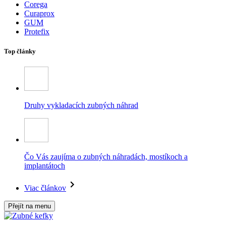
Corega
Curaprox
GUM
Protefix
Top články
Druhy vykladacích zubných náhrad
Čo Vás zaujíma o zubných náhradách, mostíkoch a
implantátoch
Viac článkov
Přejít na menu