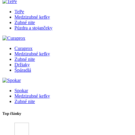
TePe
Medzizubné kefky
Zubné nite
Púzdra a stojančeky
Curaprox
Medzizubné kefky
Zubné nite
Držiaky
Špáradlá
Spokar
Medzizubné kefky
Zubné nite
Top články