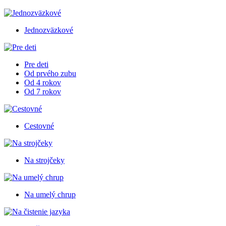
Jednozväzkové
Pre deti
Od prvého zubu
Od 4 rokov
Od 7 rokov
Cestovné
Na strojčeky
Na umelý chrup