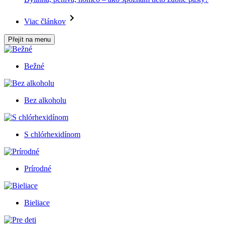
Viac článkov
Přejít na menu
Bežné
Bez alkoholu
S chlórhexidínom
Prírodné
Bieliace