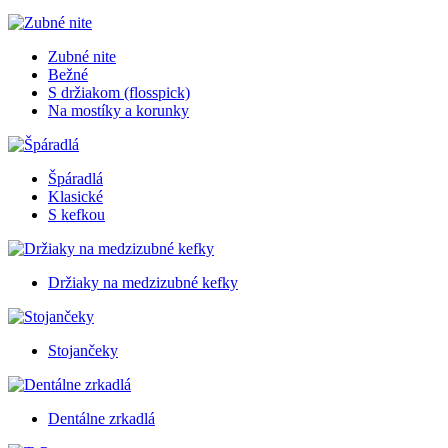
Zubné nite
Bežné
S držiakom (flosspick)
Na mostíky a korunky
Špáradlá
Klasické
S kefkou
Držiaky na medzizubné kefky
Stojančeky
Dentálne zrkadlá