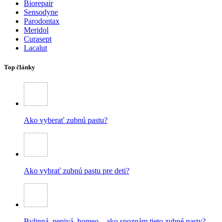
Biorepair
Sensodyne
Parodontax
Meridol
Curasept
Lacalut
Top články
Ako vyberať zubnú pastu?
Ako vybrať zubnú pastu pre deti?
Bylinná, penivá, homeo – ako spoznám tieto zubné pasty?