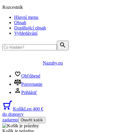
Rozcestník
Hlavní menu
Obsah
Doplňující obsah
Vyhledávání
Nazuby.eu
Obľúbené
Porovnanie
Prihlásiť
Košík
Len 400 €
do dopravy
zadarmo
Otevřít košík
Košík je prázdny
...