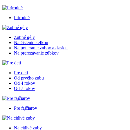
Prírodné
Zubné gély
Na čistenie kefkou
Na potieranie zubov a ďasien
Na prerezávanie zúbkov
Pre deti
Od prvého zubu
Od 4 rokov
Od 7 rokov
Pre fajčiarov
Na citlivé zuby