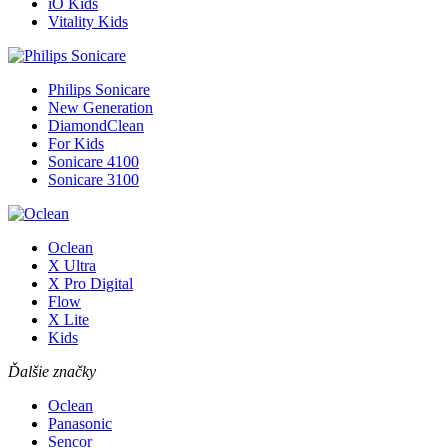
iO Kids
Vitality Kids
Philips Sonicare
New Generation
DiamondClean
For Kids
Sonicare 4100
Sonicare 3100
Oclean
X Ultra
X Pro Digital
Flow
X Lite
Kids
Ďalšie značky
Oclean
Panasonic
Sencor