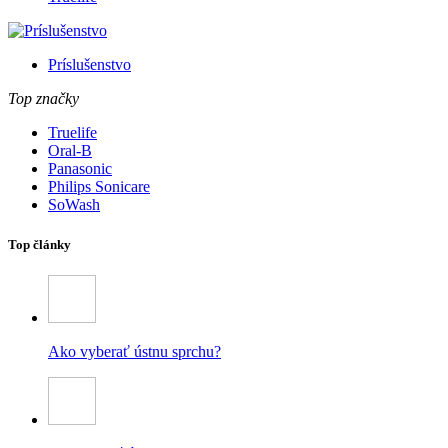
Príslušenstvo
Top značky
Truelife
Oral-B
Panasonic
Philips Sonicare
SoWash
Top články
Ako vyberať ústnu sprchu?