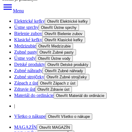
Menu
Elektrické kefky
Otevřít
Elektrické kefky
Ústne sprchy
Otevřít
Ústne sprchy
Bielenie zubov
Otevřít
Bielenie zubov
Klasické kefky
Otevřít
Klasické kefky
Medzizubie
Otevřít
Medzizubie
Zubné pasty
Otevřít
Zubné pasty
Ústne vody
Otevřít
Ústne vody
Detské produkty
Otevřít
Detské produkty
Zubné náhrady
Otevřít
Zubné náhrady
Zubné strojčeky
Otevřít
Zubné strojčeky
Zápach z úst
Otevřít
Zápach z úst
Zdravie úst
Otevřít
Zdravie úst
Materiál do ordinácie
Otevřít
Materiál do ordinácie
|
Všetko o nákupe
Otevřít
Všetko o nákupe
MAGAZÍN
Otevřít
MAGAZÍN