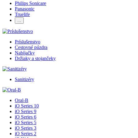
Philips Sonicare
Panasonic
Truelife
…
Príslušenstvo
Cestovné púzdra
Nabíjačky
Držiaky a stojančeky
Sanitizéry
Oral-B
iO Series 10
iO Series 9
iO Series 6
iO Series 5
iO Series 3
iO Series 2