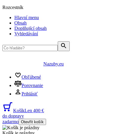
Rozcestník
Hlavní menu
Obsah
Doplňující obsah
Vyhledávání
Nazuby.eu
Obľúbené
Porovnanie
Prihlásiť
Košík
Len 400 €
do dopravy
zadarmo
Otevřít košík
Košík je prázdny
...