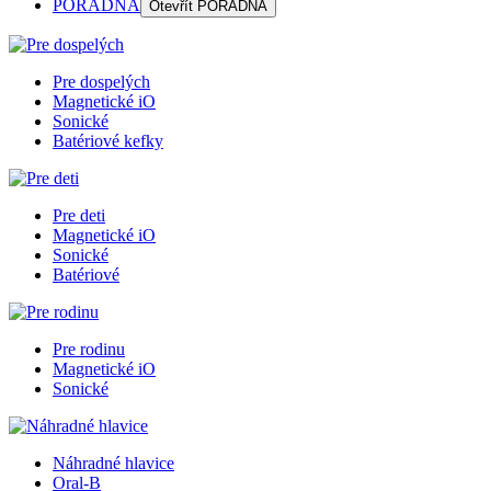
PORADŇA
Otevřít
PORADŇA
Pre dospelých
Magnetické iO
Sonické
Batériové kefky
Pre deti
Magnetické iO
Sonické
Batériové
Pre rodinu
Magnetické iO
Sonické
Náhradné hlavice
Oral-B