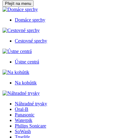
Přejít na menu
Domáce sprchy
Cestovné sprchy
Ústne centrá
Na kohútik
Náhradné trysky
Oral-B
Panasonic
Waterpik
Philips Sonicare
SoWash
Truelife