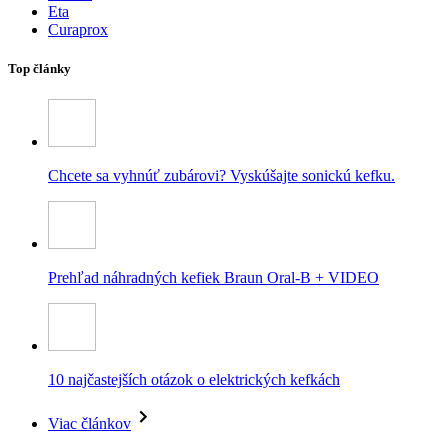
Eta
Curaprox
Top články
Chcete sa vyhnúť zubárovi? Vyskúšajte sonickú kefku.
Prehľad náhradných kefiek Braun Oral-B + VIDEO
10 najčastejších otázok o elektrických kefkách
Viac článkov