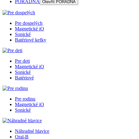
PORADŇA
Otevřít
PORADŇA
Pre dospelých
Magnetické iO
Sonické
Batériové kefky
Pre deti
Magnetické iO
Sonické
Batériové
Pre rodinu
Magnetické iO
Sonické
Náhradné hlavice
Oral-B