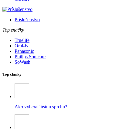
Príslušenstvo
Top značky
Truelife
Oral-B
Panasonic
Philips Sonicare
SoWash
Top články
Ako vyberať ústnu sprchu?