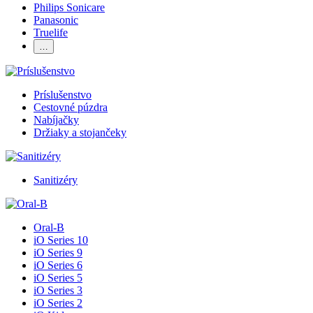
Philips Sonicare
Panasonic
Truelife
…
Príslušenstvo
Cestovné púzdra
Nabíjačky
Držiaky a stojančeky
Sanitizéry
Oral-B
iO Series 10
iO Series 9
iO Series 6
iO Series 5
iO Series 3
iO Series 2