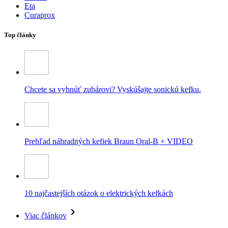
Eta
Curaprox
Top články
Chcete sa vyhnúť zubárovi? Vyskúšajte sonickú kefku.
Prehľad náhradných kefiek Braun Oral-B + VIDEO
10 najčastejších otázok o elektrických kefkách
Viac článkov