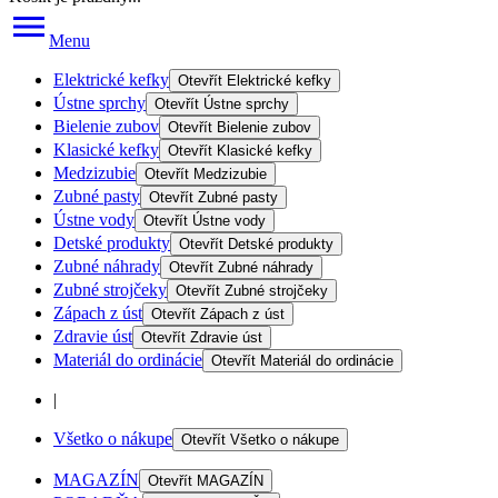
Menu
Elektrické kefky
Otevřít
Elektrické kefky
Ústne sprchy
Otevřít
Ústne sprchy
Bielenie zubov
Otevřít
Bielenie zubov
Klasické kefky
Otevřít
Klasické kefky
Medzizubie
Otevřít
Medzizubie
Zubné pasty
Otevřít
Zubné pasty
Ústne vody
Otevřít
Ústne vody
Detské produkty
Otevřít
Detské produkty
Zubné náhrady
Otevřít
Zubné náhrady
Zubné strojčeky
Otevřít
Zubné strojčeky
Zápach z úst
Otevřít
Zápach z úst
Zdravie úst
Otevřít
Zdravie úst
Materiál do ordinácie
Otevřít
Materiál do ordinácie
|
Všetko o nákupe
Otevřít
Všetko o nákupe
MAGAZÍN
Otevřít
MAGAZÍN