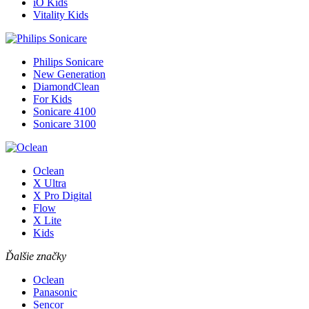
iO Kids
Vitality Kids
Philips Sonicare
New Generation
DiamondClean
For Kids
Sonicare 4100
Sonicare 3100
Oclean
X Ultra
X Pro Digital
Flow
X Lite
Kids
Ďalšie značky
Oclean
Panasonic
Sencor