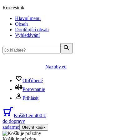
Rozcestník
Hlavní menu
Obsah
Doplňující obsah
Vyhledávání
Nazuby.eu
Obľúbené
Porovnanie
Prihlásiť
Košík
Len 400 €
do dopravy
zadarmo
Otevřít košík
Košík je prázdny
...