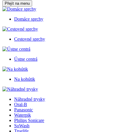
Přejít na menu
Domáce sprchy
Cestovné sprchy
Ústne centrá
Na kohútik
Náhradné trysky
Oral-B
Panasonic
Waterpik
Philips Sonicare
SoWash
Truelife