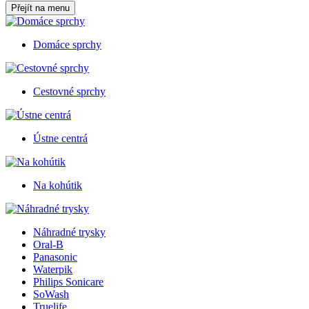
Přejít na menu
Domáce sprchy
Cestovné sprchy
Ústne centrá
Na kohútik
Náhradné trysky
Oral-B
Panasonic
Waterpik
Philips Sonicare
SoWash
Truelife