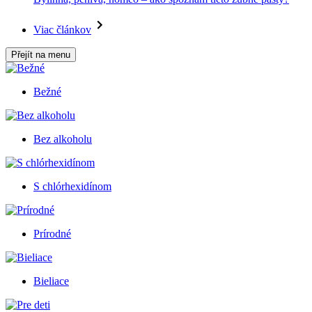
Viac článkov
Přejít na menu
Bežné
Bez alkoholu
S chlórhexidínom
Prírodné
Bieliace