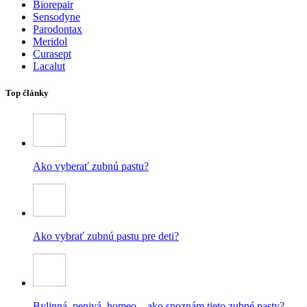
Biorepair
Sensodyne
Parodontax
Meridol
Curasept
Lacalut
Top články
Ako vyberať zubnú pastu?
Ako vybrať zubnú pastu pre deti?
Bylinná, penivá, homeo – ako spoznám tieto zubné pasty?