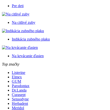
Pre deti
Na citlivé zuby
Indikácia zubného plaku
Na krvácanie ďasien
Top značky
Listerine
Elmex
GUM
Parodontax
Dr.Landa
Curasept
Sensodyne
Herbadent
Meridol