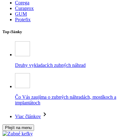
Corega
Curaprox
GUM
Protefix
Top články
Druhy vykladacích zubných náhrad
Čo Vás zaujíma o zubných náhradách, mostíkoch a
implantátoch
Viac článkov
Přejít na menu