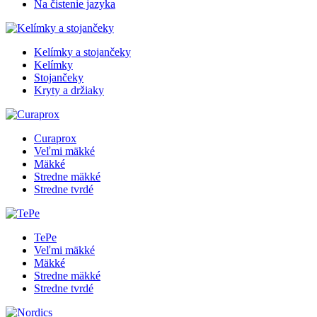
Na čistenie jazyka
Kelímky a stojančeky
Kelímky
Stojančeky
Kryty a držiaky
Curaprox
Veľmi mäkké
Mäkké
Stredne mäkké
Stredne tvrdé
TePe
Veľmi mäkké
Mäkké
Stredne mäkké
Stredne tvrdé