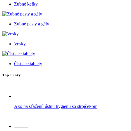
Zubné kefky
Zubné pasty a gély
Vosky
Čistiace tablety
Top články
Ako na sťaženú ústnu hygienu so strojčekom