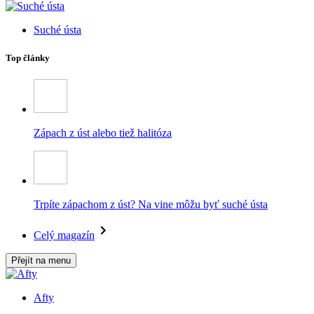
Suché ústa
Top články
Zápach z úst alebo tiež halitóza
Trpíte zápachom z úst? Na vine môžu byť suché ústa
Celý magazín
Přejít na menu
Afty