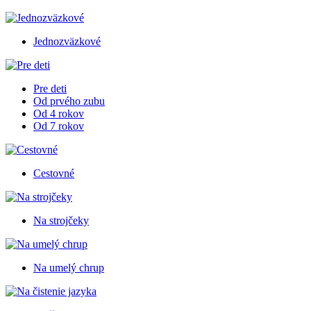
Jednozväzkové
Pre deti
Od prvého zubu
Od 4 rokov
Od 7 rokov
Cestovné
Na strojčeky
Na umelý chrup