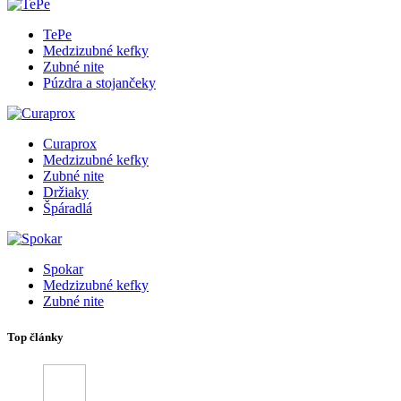
TePe
Medzizubné kefky
Zubné nite
Púzdra a stojančeky
Curaprox
Medzizubné kefky
Zubné nite
Držiaky
Špáradlá
Spokar
Medzizubné kefky
Zubné nite
Top články