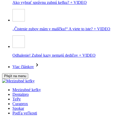
Ako vybrať správnu zubnú kefku? + VIDEO
„Čistenie zubov mám v malíčku!“ A viete to iste? + VIDEO
Odhalenie! Zubné kazy nemajú dedičov + VIDEO
Viac článkov
Přejít na menu
Mezizubné kefky
Dentalpro
TePe
Curaprox
Spokar
Podľa veľkosti