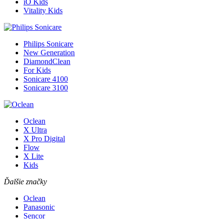
iO Kids
Vitality Kids
Philips Sonicare
New Generation
DiamondClean
For Kids
Sonicare 4100
Sonicare 3100
Oclean
X Ultra
X Pro Digital
Flow
X Lite
Kids
Ďalšie značky
Oclean
Panasonic
Sencor