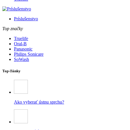
Príslušenstvo
Top značky
Truelife
Oral-B
Panasonic
Philips Sonicare
SoWash
Top články
Ako vyberať ústnu sprchu?