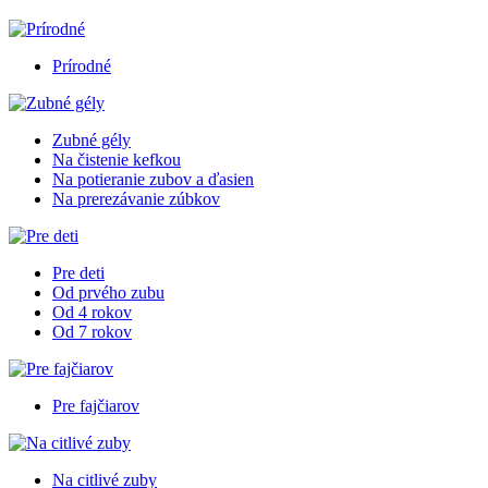
Prírodné
Zubné gély
Na čistenie kefkou
Na potieranie zubov a ďasien
Na prerezávanie zúbkov
Pre deti
Od prvého zubu
Od 4 rokov
Od 7 rokov
Pre fajčiarov
Na citlivé zuby