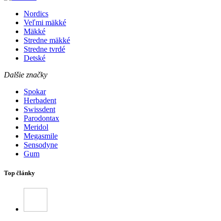
Nordics
Veľmi mäkké
Mäkké
Stredne mäkké
Stredne tvrdé
Detské
Dalšie značky
Spokar
Herbadent
Swissdent
Parodontax
Meridol
Megasmile
Sensodyne
Gum
Top články