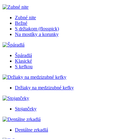
Zubné nite
Bežné
S držiakom (flosspick)
Na mostíky a korunky
Špáradlá
Klasické
S kefkou
Držiaky na medzizubné kefky
Stojančeky
Dentálne zrkadlá