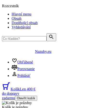
Rozcestník
Hlavní menu
Obsah
Doplňující obsah
Vyhledávání
Nazuby.eu
Obľúbené
Porovnanie
Prihlásiť
Košík
Len 400 €
do dopravy
zadarmo
Otevřít košík
Košík je prázdny
...