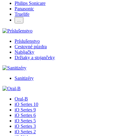
Philips Sonicare
Panasonic
Truelife
…
Príslušenstvo
Cestovné púzdra
Nabíjačky
Držiaky a stojančeky
Sanitizéry
Oral-B
iO Series 10
iO Series 9
iO Series 6
iO Series 5
iO Series 3
iO Series 2