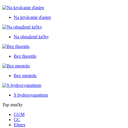
Na krvácanie ďasien
Na obnažené krčky
Bez fluoridu
Bez mentolu
S hydroxyapatitom
Top značky
GUM
GC
Elmex