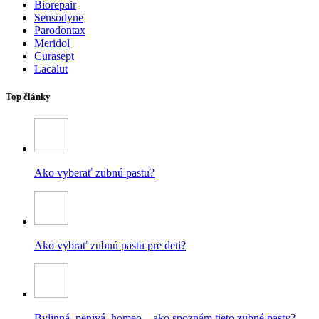
Biorepair
Sensodyne
Parodontax
Meridol
Curasept
Lacalut
Top články
Ako vyberať zubnú pastu?
Ako vybrať zubnú pastu pre deti?
Bylinná, penivá, homeo – ako spoznám tieto zubné pasty?