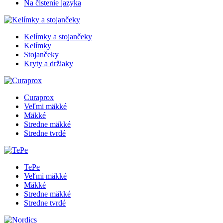
Na čistenie jazyka
Kelímky a stojančeky
Kelímky
Stojančeky
Kryty a držiaky
Curaprox
Veľmi mäkké
Mäkké
Stredne mäkké
Stredne tvrdé
TePe
Veľmi mäkké
Mäkké
Stredne mäkké
Stredne tvrdé