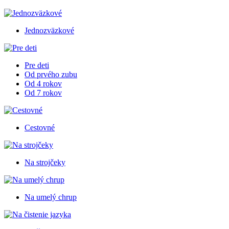
Jednozväzkové
Pre deti
Od prvého zubu
Od 4 rokov
Od 7 rokov
Cestovné
Na strojčeky
Na umelý chrup