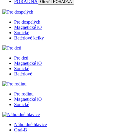
PORADŇA
Otevřít
PORADŇA
Pre dospelých
Magnetické iO
Sonické
Batériové kefky
Pre deti
Magnetické iO
Sonické
Batériové
Pre rodinu
Magnetické iO
Sonické
Náhradné hlavice
Oral-B