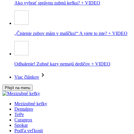
Ako vybrať správnu zubnú kefku? + VIDEO
„Čistenie zubov mám v malíčku!“ A viete to iste? + VIDEO
Odhalenie! Zubné kazy nemajú dedičov + VIDEO
Viac článkov
Přejít na menu
Mezizubné kefky
Dentalpro
TePe
Curaprox
Spokar
Podľa veľkosti