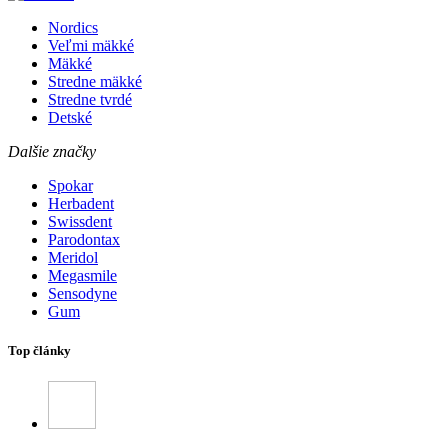
Nordics
Veľmi mäkké
Mäkké
Stredne mäkké
Stredne tvrdé
Detské
Dalšie značky
Spokar
Herbadent
Swissdent
Parodontax
Meridol
Megasmile
Sensodyne
Gum
Top články