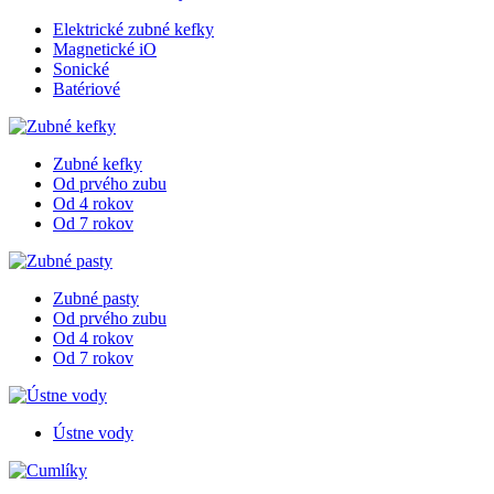
Elektrické zubné kefky
Magnetické iO
Sonické
Batériové
Zubné kefky
Od prvého zubu
Od 4 rokov
Od 7 rokov
Zubné pasty
Od prvého zubu
Od 4 rokov
Od 7 rokov
Ústne vody