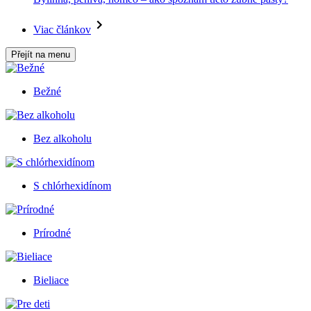
Viac článkov
Přejít na menu
Bežné
Bez alkoholu
S chlórhexidínom
Prírodné
Bieliace