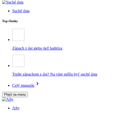
Suché ústa
Top články
Zápach z úst alebo tiež halitóza
Trpíte zápachom z úst? Na vine môžu byť suché ústa
Celý magazín
Přejít na menu
Afty