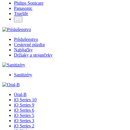
Philips Sonicare
Panasonic
Truelife
…
Príslušenstvo
Cestovné púzdra
Nabíjačky
Držiaky a stojančeky
Sanitizéry
Oral-B
iO Series 10
iO Series 9
iO Series 6
iO Series 5
iO Series 3
iO Series 2