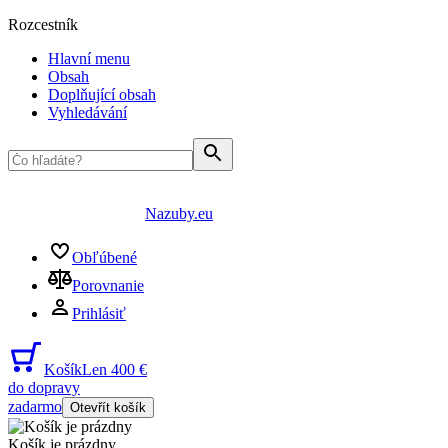
Rozcestník
Hlavní menu
Obsah
Doplňující obsah
Vyhledávání
Nazuby.eu
Obľúbené
Porovnanie
Prihlásiť
Košík
Len 400 €
do dopravy
zadarmo
Otevřít košík
Košík je prázdny
...