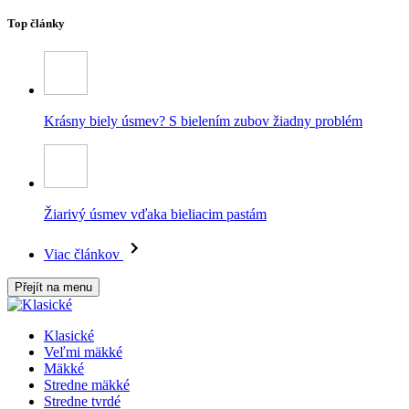
Top články
Krásny biely úsmev? S bielením zubov žiadny problém
Žiarivý úsmev vďaka bieliacim pastám
Viac článkov
Přejít na menu
Klasické
Veľmi mäkké
Mäkké
Stredne mäkké
Stredne tvrdé