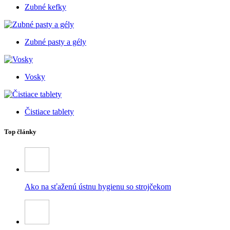
Zubné kefky
Zubné pasty a gély
Vosky
Čistiace tablety
Top články
Ako na sťaženú ústnu hygienu so strojčekom