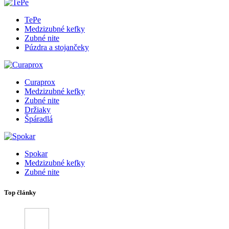
TePe
Medzizubné kefky
Zubné nite
Púzdra a stojančeky
Curaprox
Medzizubné kefky
Zubné nite
Držiaky
Špáradlá
Spokar
Medzizubné kefky
Zubné nite
Top články