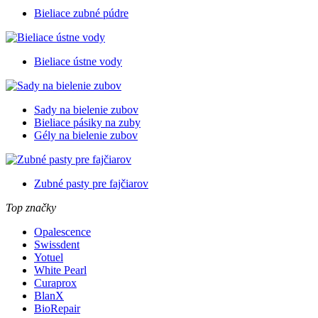
Bieliace zubné púdre
Bieliace ústne vody
Sady na bielenie zubov
Bieliace pásiky na zuby
Gély na bielenie zubov
Zubné pasty pre fajčiarov
Top značky
Opalescence
Swissdent
Yotuel
White Pearl
Curaprox
BlanX
BioRepair