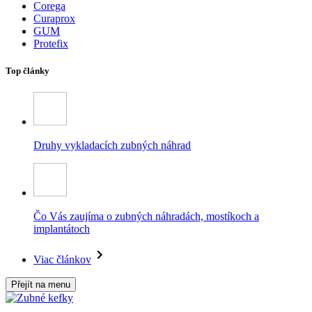
Corega
Curaprox
GUM
Protefix
Top články
Druhy vykladacích zubných náhrad
Čo Vás zaujíma o zubných náhradách, mostíkoch a
implantátoch
Viac článkov
Přejít na menu