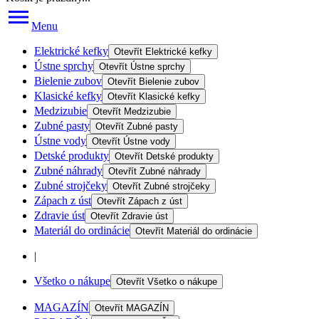
Menu
Elektrické kefky
Otevřít
Elektrické kefky
Ústne sprchy
Otevřít
Ústne sprchy
Bielenie zubov
Otevřít
Bielenie zubov
Klasické kefky
Otevřít
Klasické kefky
Medzizubie
Otevřít
Medzizubie
Zubné pasty
Otevřít
Zubné pasty
Ústne vody
Otevřít
Ústne vody
Detské produkty
Otevřít
Detské produkty
Zubné náhrady
Otevřít
Zubné náhrady
Zubné strojčeky
Otevřít
Zubné strojčeky
Zápach z úst
Otevřít
Zápach z úst
Zdravie úst
Otevřít
Zdravie úst
Materiál do ordinácie
Otevřít
Materiál do ordinácie
|
Všetko o nákupe
Otevřít
Všetko o nákupe
MAGAZÍN
Otevřít
MAGAZÍN