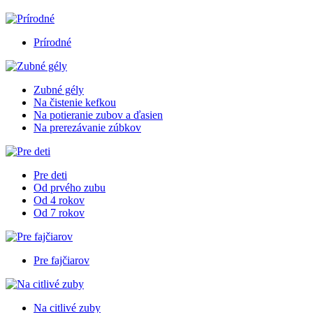
Prírodné
Zubné gély
Na čistenie kefkou
Na potieranie zubov a ďasien
Na prerezávanie zúbkov
Pre deti
Od prvého zubu
Od 4 rokov
Od 7 rokov
Pre fajčiarov
Na citlivé zuby