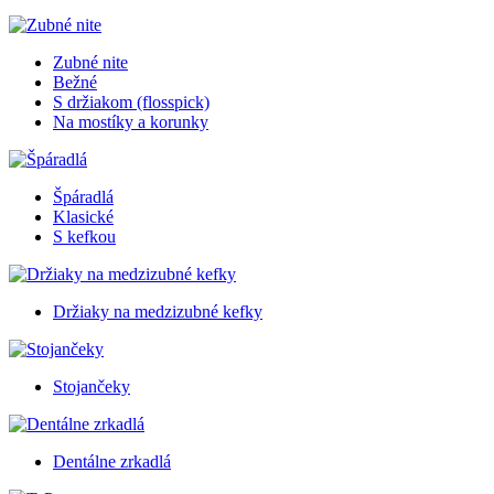
Zubné nite
Bežné
S držiakom (flosspick)
Na mostíky a korunky
Špáradlá
Klasické
S kefkou
Držiaky na medzizubné kefky
Stojančeky
Dentálne zrkadlá