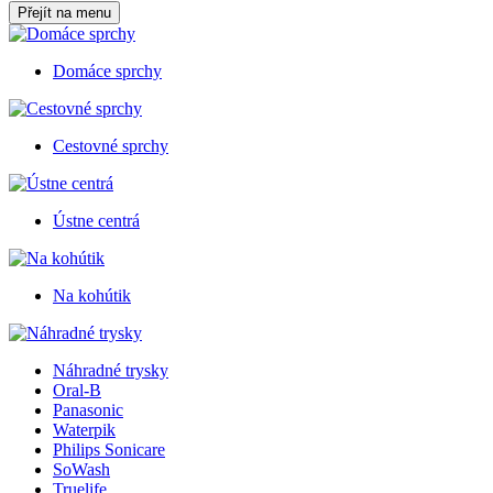
Přejít na menu
Domáce sprchy
Cestovné sprchy
Ústne centrá
Na kohútik
Náhradné trysky
Oral-B
Panasonic
Waterpik
Philips Sonicare
SoWash
Truelife