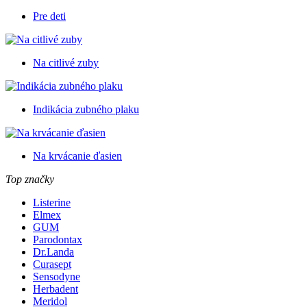
Pre deti
Na citlivé zuby
Indikácia zubného plaku
Na krvácanie ďasien
Top značky
Listerine
Elmex
GUM
Parodontax
Dr.Landa
Curasept
Sensodyne
Herbadent
Meridol