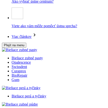
Ako vybrať ústne centrum?
Viete ako vám môže pomôcť ústna sprcha?
Viac článkov
Přejít na menu
Bieliace zubné pasty
Opalescence
Swissdent
Curaprox
BioRepair
Gum
Bieliace perá a tyčinky