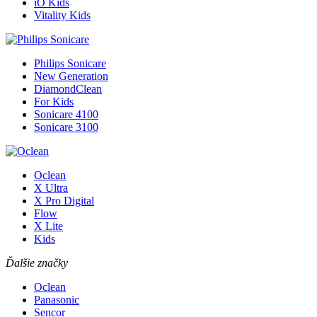
iO Kids
Vitality Kids
Philips Sonicare
New Generation
DiamondClean
For Kids
Sonicare 4100
Sonicare 3100
Oclean
X Ultra
X Pro Digital
Flow
X Lite
Kids
Ďalšie značky
Oclean
Panasonic
Sencor