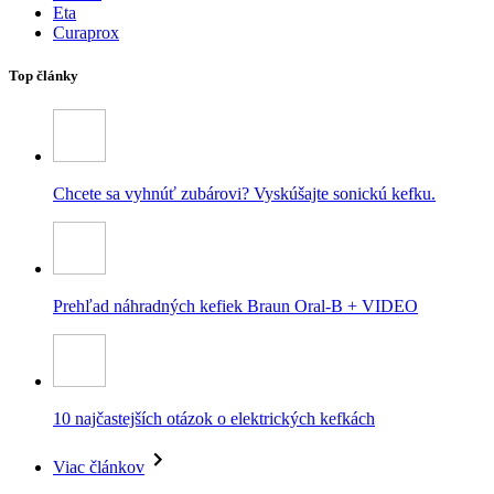
Eta
Curaprox
Top články
Chcete sa vyhnúť zubárovi? Vyskúšajte sonickú kefku.
Prehľad náhradných kefiek Braun Oral-B + VIDEO
10 najčastejších otázok o elektrických kefkách
Viac článkov