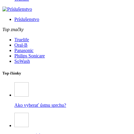
Príslušenstvo
Top značky
Truelife
Oral-B
Panasonic
Philips Sonicare
SoWash
Top články
Ako vyberať ústnu sprchu?