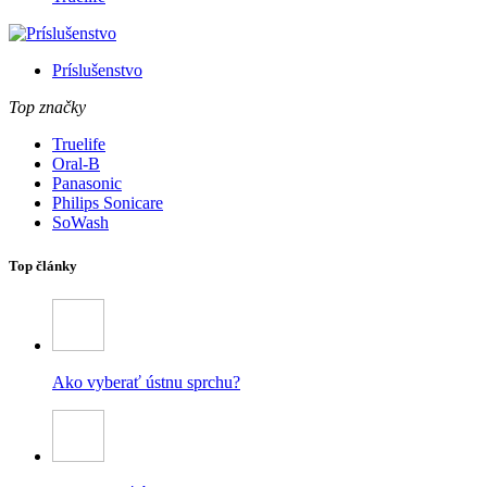
Príslušenstvo
Top značky
Truelife
Oral-B
Panasonic
Philips Sonicare
SoWash
Top články
Ako vyberať ústnu sprchu?