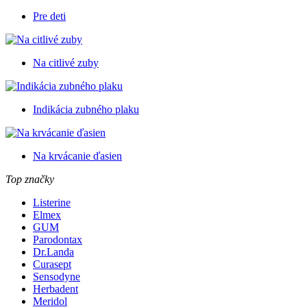
Pre deti
Na citlivé zuby
Indikácia zubného plaku
Na krvácanie ďasien
Top značky
Listerine
Elmex
GUM
Parodontax
Dr.Landa
Curasept
Sensodyne
Herbadent
Meridol