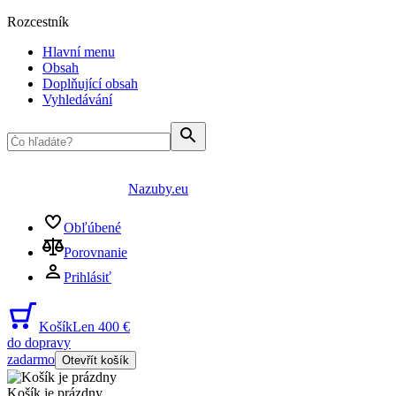
Rozcestník
Hlavní menu
Obsah
Doplňující obsah
Vyhledávání
Nazuby.eu
Obľúbené
Porovnanie
Prihlásiť
Košík
Len 400 €
do dopravy
zadarmo
Otevřít košík
Košík je prázdny
...