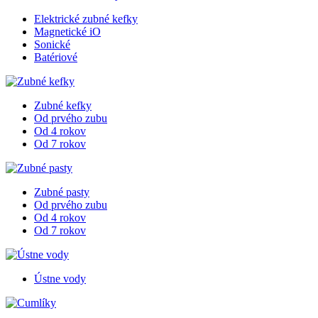
Elektrické zubné kefky
Magnetické iO
Sonické
Batériové
Zubné kefky
Od prvého zubu
Od 4 rokov
Od 7 rokov
Zubné pasty
Od prvého zubu
Od 4 rokov
Od 7 rokov
Ústne vody