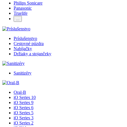
Philips Sonicare
Panasonic
Truelife
…
Príslušenstvo
Cestovné púzdra
Nabíjačky
Držiaky a stojančeky
Sanitizéry
Oral-B
iO Series 10
iO Series 9
iO Series 6
iO Series 5
iO Series 3
iO Series 2