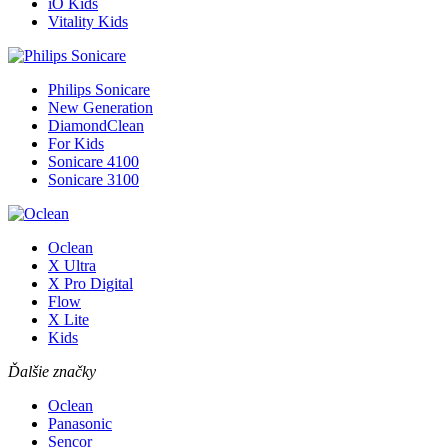
iO Kids
Vitality Kids
Philips Sonicare
New Generation
DiamondClean
For Kids
Sonicare 4100
Sonicare 3100
Oclean
X Ultra
X Pro Digital
Flow
X Lite
Kids
Ďalšie značky
Oclean
Panasonic
Sencor