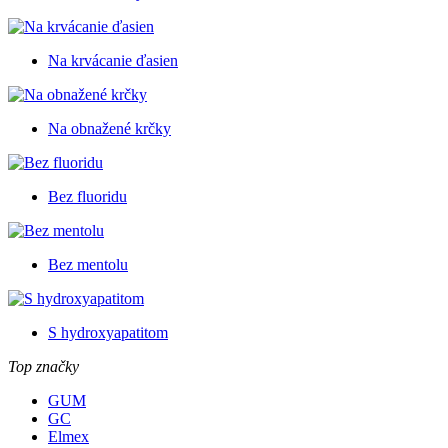
Na krvácanie ďasien
Na obnažené krčky
Bez fluoridu
Bez mentolu
S hydroxyapatitom
Top značky
GUM
GC
Elmex