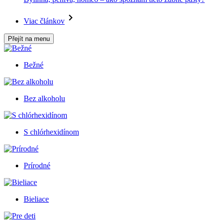
Viac článkov
Přejít na menu
Bežné
Bez alkoholu
S chlórhexidínom
Prírodné
Bieliace