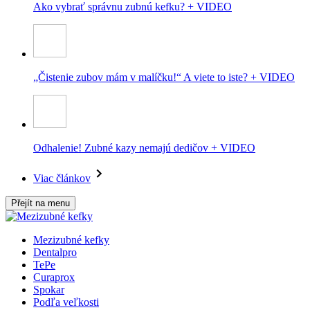
Ako vybrať správnu zubnú kefku? + VIDEO
„Čistenie zubov mám v malíčku!“ A viete to iste? + VIDEO
Odhalenie! Zubné kazy nemajú dedičov + VIDEO
Viac článkov
Přejít na menu
Mezizubné kefky
Dentalpro
TePe
Curaprox
Spokar
Podľa veľkosti