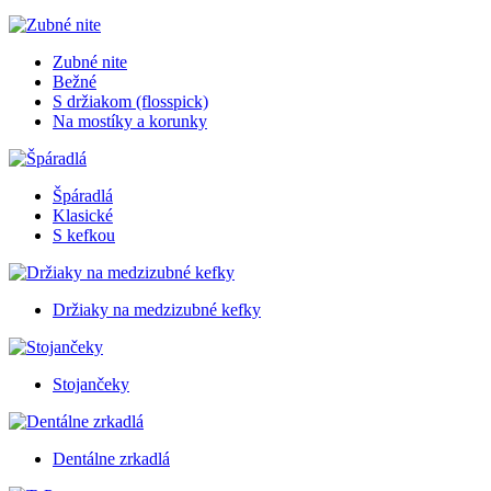
Zubné nite
Bežné
S držiakom (flosspick)
Na mostíky a korunky
Špáradlá
Klasické
S kefkou
Držiaky na medzizubné kefky
Stojančeky
Dentálne zrkadlá