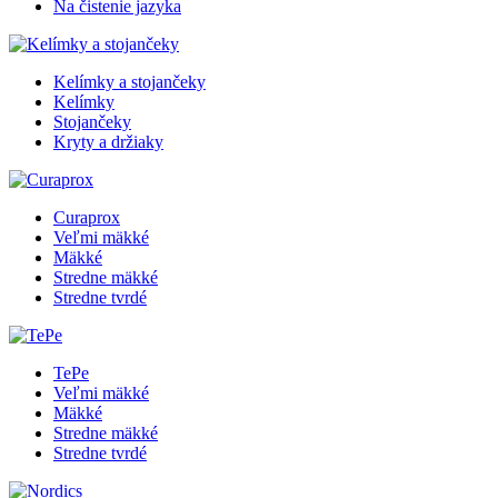
Na čistenie jazyka
Kelímky a stojančeky
Kelímky
Stojančeky
Kryty a držiaky
Curaprox
Veľmi mäkké
Mäkké
Stredne mäkké
Stredne tvrdé
TePe
Veľmi mäkké
Mäkké
Stredne mäkké
Stredne tvrdé