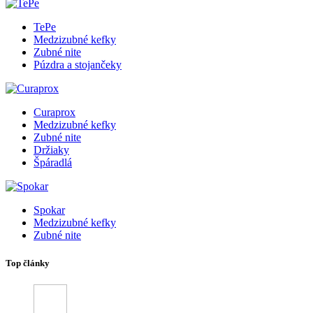
TePe
Medzizubné kefky
Zubné nite
Púzdra a stojančeky
Curaprox
Medzizubné kefky
Zubné nite
Držiaky
Špáradlá
Spokar
Medzizubné kefky
Zubné nite
Top články