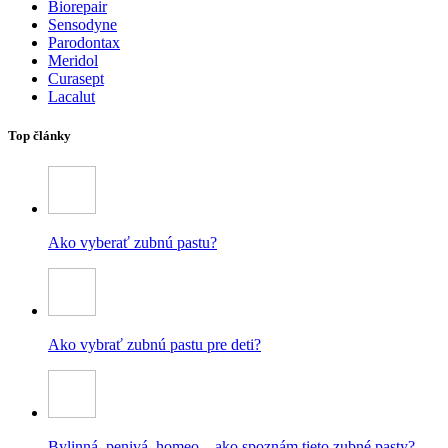
Biorepair
Sensodyne
Parodontax
Meridol
Curasept
Lacalut
Top články
Ako vyberať zubnú pastu?
Ako vybrať zubnú pastu pre deti?
Bylinná, penivá, homeo – ako spoznám tieto zubné pasty?