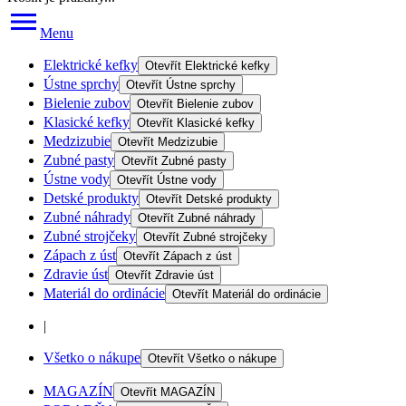
Menu
Elektrické kefky
Otevřít
Elektrické kefky
Ústne sprchy
Otevřít
Ústne sprchy
Bielenie zubov
Otevřít
Bielenie zubov
Klasické kefky
Otevřít
Klasické kefky
Medzizubie
Otevřít
Medzizubie
Zubné pasty
Otevřít
Zubné pasty
Ústne vody
Otevřít
Ústne vody
Detské produkty
Otevřít
Detské produkty
Zubné náhrady
Otevřít
Zubné náhrady
Zubné strojčeky
Otevřít
Zubné strojčeky
Zápach z úst
Otevřít
Zápach z úst
Zdravie úst
Otevřít
Zdravie úst
Materiál do ordinácie
Otevřít
Materiál do ordinácie
|
Všetko o nákupe
Otevřít
Všetko o nákupe
MAGAZÍN
Otevřít
MAGAZÍN