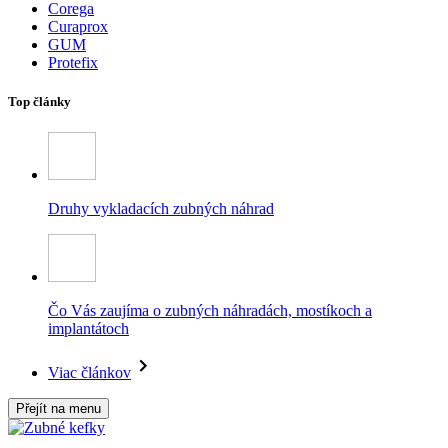
Corega
Curaprox
GUM
Protefix
Top články
Druhy vykladacích zubných náhrad
Čo Vás zaujíma o zubných náhradách, mostíkoch a
implantátoch
Viac článkov
Přejít na menu