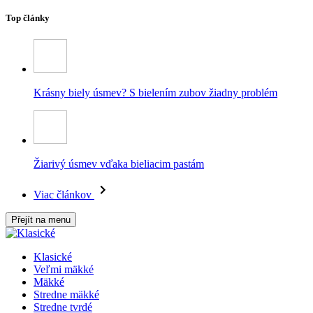
Top články
Krásny biely úsmev? S bielením zubov žiadny problém
Žiarivý úsmev vďaka bieliacim pastám
Viac článkov
Přejít na menu
Klasické
Veľmi mäkké
Mäkké
Stredne mäkké
Stredne tvrdé