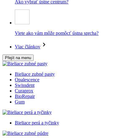
Ako vybrať ústne centrum?
Viete ako vám môže pomôcť ústna sprcha?
Viac článkov
Přejít na menu
Bieliace zubné pasty
Opalescence
Swissdent
Curaprox
BioRepair
Gum
Bieliace perá a tyčinky