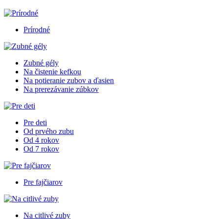
Prírodné
Zubné gély
Na čistenie kefkou
Na potieranie zubov a ďasien
Na prerezávanie zúbkov
Pre deti
Od prvého zubu
Od 4 rokov
Od 7 rokov
Pre fajčiarov
Na citlivé zuby