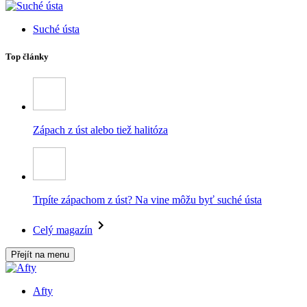
Suché ústa
Top články
Zápach z úst alebo tiež halitóza
Trpíte zápachom z úst? Na vine môžu byť suché ústa
Celý magazín
Přejít na menu
Afty