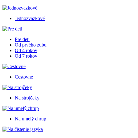
Jednozväzkové
Pre deti
Od prvého zubu
Od 4 rokov
Od 7 rokov
Cestovné
Na strojčeky
Na umelý chrup