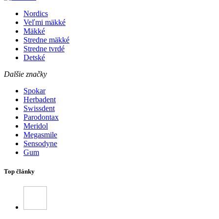
Nordics
Veľmi mäkké
Mäkké
Stredne mäkké
Stredne tvrdé
Detské
Dalšie značky
Spokar
Herbadent
Swissdent
Parodontax
Meridol
Megasmile
Sensodyne
Gum
Top články