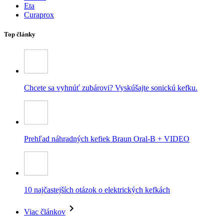
Eta
Curaprox
Top články
Chcete sa vyhnúť zubárovi? Vyskúšajte sonickú kefku.
Prehľad náhradných kefiek Braun Oral-B + VIDEO
10 najčastejších otázok o elektrických kefkách
Viac článkov