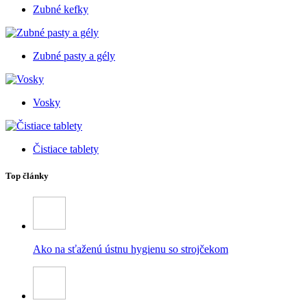
Zubné kefky
Zubné pasty a gély
Vosky
Čistiace tablety
Top články
Ako na sťaženú ústnu hygienu so strojčekom