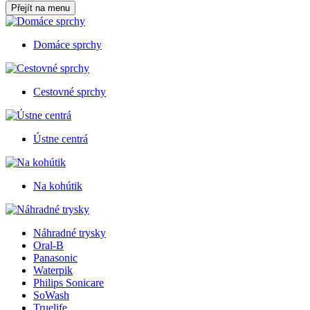
Přejít na menu
Domáce sprchy
Cestovné sprchy
Ústne centrá
Na kohútik
Náhradné trysky
Oral-B
Panasonic
Waterpik
Philips Sonicare
SoWash
Truelife