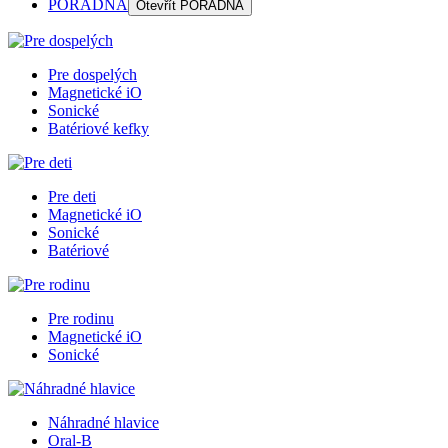
PORADŇA
Otevřít
PORADŇA
Pre dospelých
Magnetické iO
Sonické
Batériové kefky
Pre deti
Magnetické iO
Sonické
Batériové
Pre rodinu
Magnetické iO
Sonické
Náhradné hlavice
Oral-B