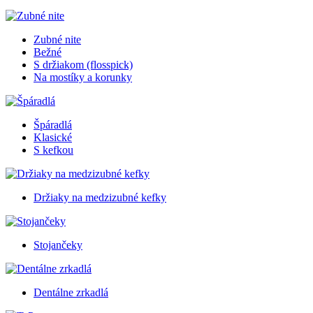
Zubné nite
Bežné
S držiakom (flosspick)
Na mostíky a korunky
Špáradlá
Klasické
S kefkou
Držiaky na medzizubné kefky
Stojančeky
Dentálne zrkadlá