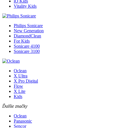
iO Kids
Vitality Kids
Philips Sonicare
New Generation
DiamondClean
For Kids
Sonicare 4100
Sonicare 3100
Oclean
X Ultra
X Pro Digital
Flow
X Lite
Kids
Ďalšie značky
Oclean
Panasonic
Sencor