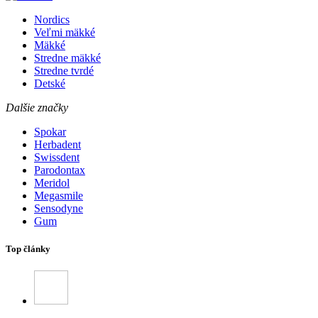
Nordics
Veľmi mäkké
Mäkké
Stredne mäkké
Stredne tvrdé
Detské
Dalšie značky
Spokar
Herbadent
Swissdent
Parodontax
Meridol
Megasmile
Sensodyne
Gum
Top články