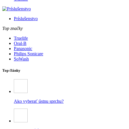
Príslušenstvo
Top značky
Truelife
Oral-B
Panasonic
Philips Sonicare
SoWash
Top články
Ako vyberať ústnu sprchu?