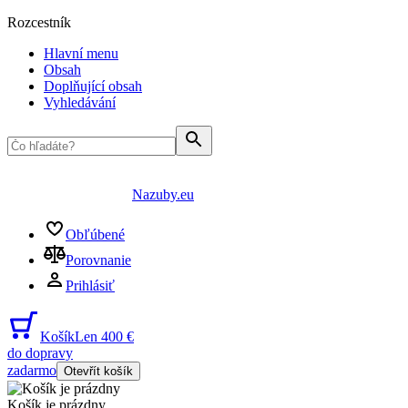
Rozcestník
Hlavní menu
Obsah
Doplňující obsah
Vyhledávání
Nazuby.eu
Obľúbené
Porovnanie
Prihlásiť
Košík
Len 400 €
do dopravy
zadarmo
Otevřít košík
Košík je prázdny
...