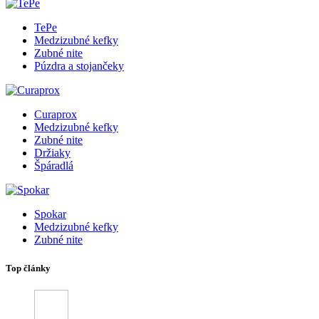
TePe
Medzizubné kefky
Zubné nite
Púzdra a stojančeky
Curaprox
Medzizubné kefky
Zubné nite
Držiaky
Špáradlá
Spokar
Medzizubné kefky
Zubné nite
Top články