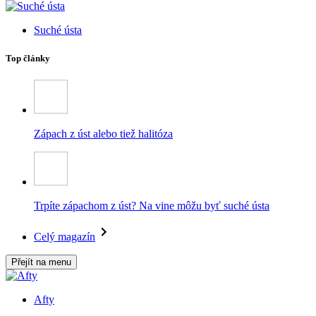
Suché ústa
Top články
Zápach z úst alebo tiež halitóza
Trpíte zápachom z úst? Na vine môžu byť suché ústa
Celý magazín
Přejít na menu
Afty