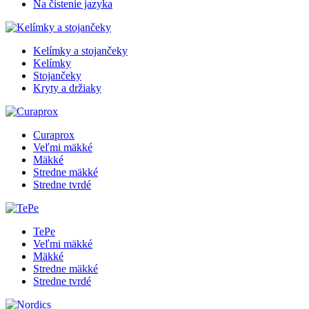
Na čistenie jazyka
Kelímky a stojančeky
Kelímky
Stojančeky
Kryty a držiaky
Curaprox
Veľmi mäkké
Mäkké
Stredne mäkké
Stredne tvrdé
TePe
Veľmi mäkké
Mäkké
Stredne mäkké
Stredne tvrdé