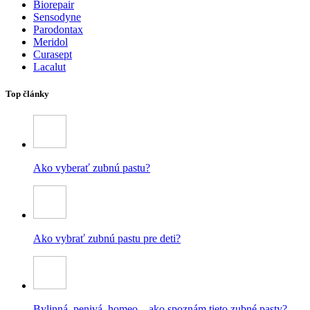
Biorepair
Sensodyne
Parodontax
Meridol
Curasept
Lacalut
Top články
Ako vyberať zubnú pastu?
Ako vybrať zubnú pastu pre deti?
Bylinná, penivá, homeo – ako spoznám tieto zubné pasty?