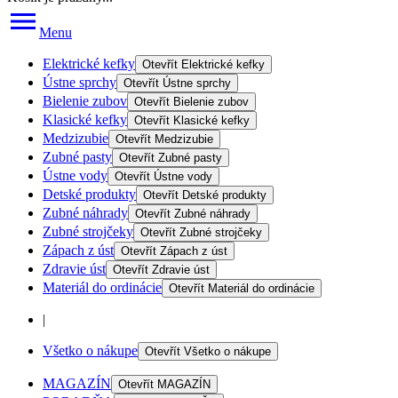
Menu
Elektrické kefky
Otevřít
Elektrické kefky
Ústne sprchy
Otevřít
Ústne sprchy
Bielenie zubov
Otevřít
Bielenie zubov
Klasické kefky
Otevřít
Klasické kefky
Medzizubie
Otevřít
Medzizubie
Zubné pasty
Otevřít
Zubné pasty
Ústne vody
Otevřít
Ústne vody
Detské produkty
Otevřít
Detské produkty
Zubné náhrady
Otevřít
Zubné náhrady
Zubné strojčeky
Otevřít
Zubné strojčeky
Zápach z úst
Otevřít
Zápach z úst
Zdravie úst
Otevřít
Zdravie úst
Materiál do ordinácie
Otevřít
Materiál do ordinácie
|
Všetko o nákupe
Otevřít
Všetko o nákupe
MAGAZÍN
Otevřít
MAGAZÍN