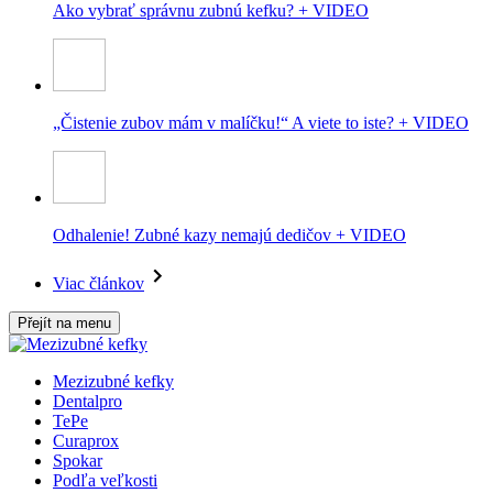
Ako vybrať správnu zubnú kefku? + VIDEO
„Čistenie zubov mám v malíčku!“ A viete to iste? + VIDEO
Odhalenie! Zubné kazy nemajú dedičov + VIDEO
Viac článkov
Přejít na menu
Mezizubné kefky
Dentalpro
TePe
Curaprox
Spokar
Podľa veľkosti