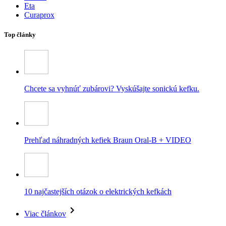
Eta
Curaprox
Top články
Chcete sa vyhnúť zubárovi? Vyskúšajte sonickú kefku.
Prehľad náhradných kefiek Braun Oral-B + VIDEO
10 najčastejších otázok o elektrických kefkách
Viac článkov