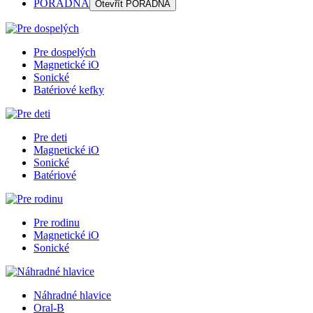
PORADŇA
Otevřít
PORADŇA
Pre dospelých
Magnetické iO
Sonické
Batériové kefky
Pre deti
Magnetické iO
Sonické
Batériové
Pre rodinu
Magnetické iO
Sonické
Náhradné hlavice
Oral-B