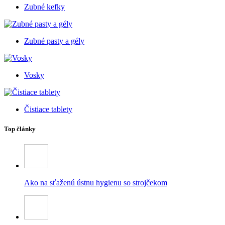
Zubné kefky
Zubné pasty a gély
Vosky
Čistiace tablety
Top články
Ako na sťaženú ústnu hygienu so strojčekom