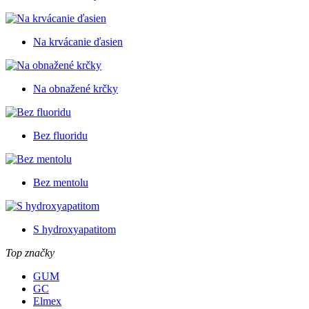
Na krvácanie ďasien
Na obnažené krčky
Bez fluoridu
Bez mentolu
S hydroxyapatitom
Top značky
GUM
GC
Elmex