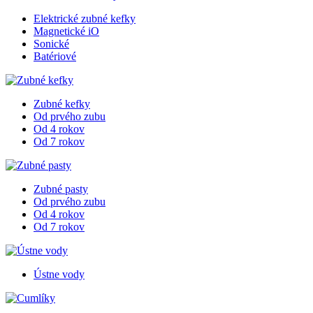
Elektrické zubné kefky
Magnetické iO
Sonické
Batériové
Zubné kefky
Od prvého zubu
Od 4 rokov
Od 7 rokov
Zubné pasty
Od prvého zubu
Od 4 rokov
Od 7 rokov
Ústne vody