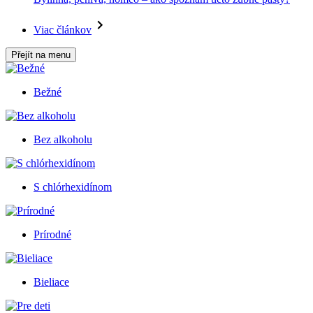
Viac článkov
Přejít na menu
Bežné
Bez alkoholu
S chlórhexidínom
Prírodné
Bieliace