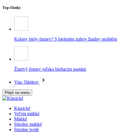
Top články
Krásny biely úsmev? S bielením zubov žiadny problém
Žiarivý úsmev vďaka bieliacim pastám
Viac článkov
Přejít na menu
Klasické
Veľmi mäkké
Mäkké
Stredne mäkké
Stredne tvrdé