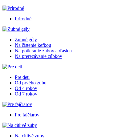
Prírodné
Zubné gély
Na čistenie kefkou
Na potieranie zubov a ďasien
Na prerezávanie zúbkov
Pre deti
Od prvého zubu
Od 4 rokov
Od 7 rokov
Pre fajčiarov
Na citlivé zuby