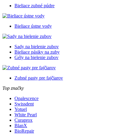
Bieliace zubné púdre
Bieliace ústne vody
Sady na bielenie zubov
Bieliace pásiky na zuby
Gély na bielenie zubov
Zubné pasty pre fajčiarov
Top značky
Opalescence
Swissdent
Yotuel
White Pearl
Curaprox
BlanX
BioRepair