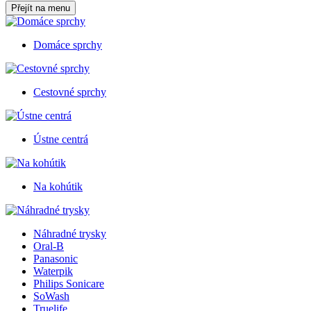
Přejít na menu
Domáce sprchy
Cestovné sprchy
Ústne centrá
Na kohútik
Náhradné trysky
Oral-B
Panasonic
Waterpik
Philips Sonicare
SoWash
Truelife