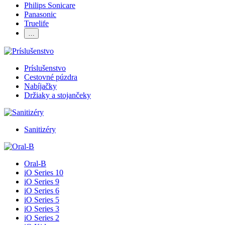
Philips Sonicare
Panasonic
Truelife
…
Príslušenstvo
Cestovné púzdra
Nabíjačky
Držiaky a stojančeky
Sanitizéry
Oral-B
iO Series 10
iO Series 9
iO Series 6
iO Series 5
iO Series 3
iO Series 2