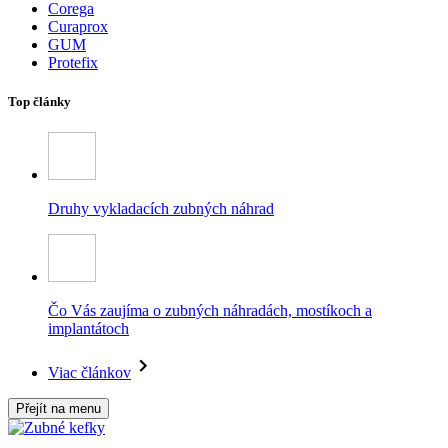
Corega
Curaprox
GUM
Protefix
Top články
Druhy vykladacích zubných náhrad
Čo Vás zaujíma o zubných náhradách, mostíkoch a
implantátoch
Viac článkov
Přejít na menu