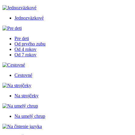
Jednozväzkové
Pre deti
Od prvého zubu
Od 4 rokov
Od 7 rokov
Cestovné
Na strojčeky
Na umelý chrup