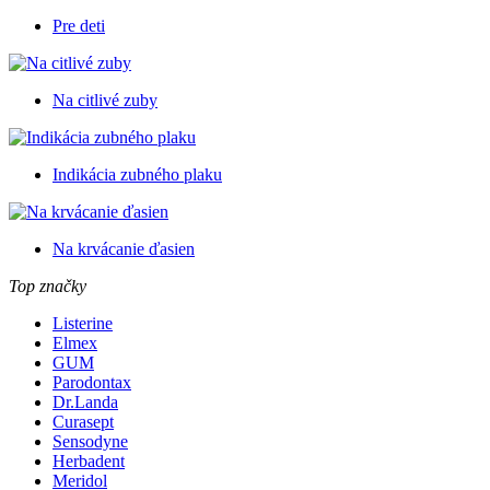
Pre deti
Na citlivé zuby
Indikácia zubného plaku
Na krvácanie ďasien
Top značky
Listerine
Elmex
GUM
Parodontax
Dr.Landa
Curasept
Sensodyne
Herbadent
Meridol