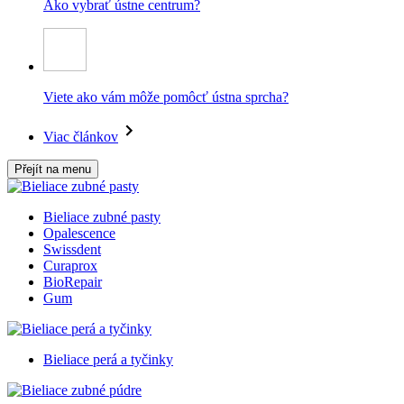
Ako vybrať ústne centrum?
Viete ako vám môže pomôcť ústna sprcha?
Viac článkov
Přejít na menu
Bieliace zubné pasty
Opalescence
Swissdent
Curaprox
BioRepair
Gum
Bieliace perá a tyčinky