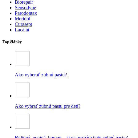
Biorepair
Sensodyne
Parodontax
Meridol
Curasept
Lacalut
Top články
Ako vyberať zubnú pastu?
Ako vybrať zubnú pastu pre deti?
Bylinná, penivá, homeo – ako spoznám tieto zubné pasty?