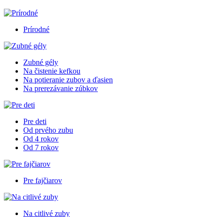
Prírodné
Zubné gély
Na čistenie kefkou
Na potieranie zubov a ďasien
Na prerezávanie zúbkov
Pre deti
Od prvého zubu
Od 4 rokov
Od 7 rokov
Pre fajčiarov
Na citlivé zuby