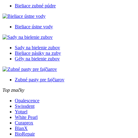
Bieliace zubné púdre
Bieliace ústne vody
Sady na bielenie zubov
Bieliace pásiky na zuby
Gély na bielenie zubov
Zubné pasty pre fajčiarov
Top značky
Opalescence
Swissdent
Yotuel
White Pearl
Curaprox
BlanX
BioRepair