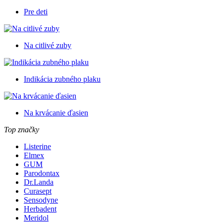
Pre deti
Na citlivé zuby
Indikácia zubného plaku
Na krvácanie ďasien
Top značky
Listerine
Elmex
GUM
Parodontax
Dr.Landa
Curasept
Sensodyne
Herbadent
Meridol