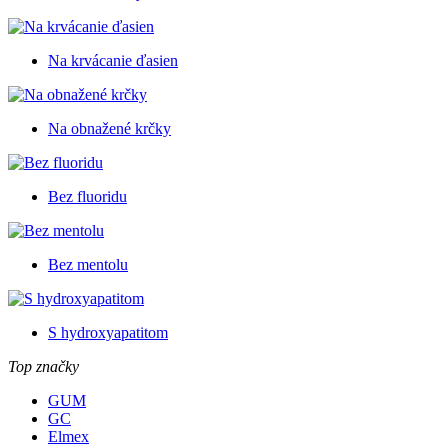
Na krvácanie ďasien
Na obnažené krčky
Bez fluoridu
Bez mentolu
S hydroxyapatitom
Top značky
GUM
GC
Elmex