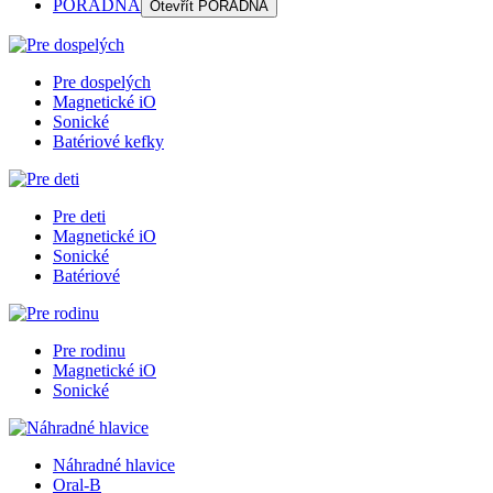
PORADŇA
Otevřít
PORADŇA
Pre dospelých
Magnetické iO
Sonické
Batériové kefky
Pre deti
Magnetické iO
Sonické
Batériové
Pre rodinu
Magnetické iO
Sonické
Náhradné hlavice
Oral-B