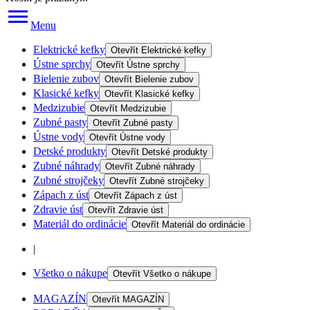
Menu
Elektrické kefky
Otevřít
Elektrické kefky
Ústne sprchy
Otevřít
Ústne sprchy
Bielenie zubov
Otevřít
Bielenie zubov
Klasické kefky
Otevřít
Klasické kefky
Medzizubie
Otevřít
Medzizubie
Zubné pasty
Otevřít
Zubné pasty
Ústne vody
Otevřít
Ústne vody
Detské produkty
Otevřít
Detské produkty
Zubné náhrady
Otevřít
Zubné náhrady
Zubné strojčeky
Otevřít
Zubné strojčeky
Zápach z úst
Otevřít
Zápach z úst
Zdravie úst
Otevřít
Zdravie úst
Materiál do ordinácie
Otevřít
Materiál do ordinácie
|
Všetko o nákupe
Otevřít
Všetko o nákupe
MAGAZÍN
Otevřít
MAGAZÍN