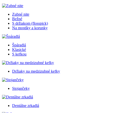
Zubné nite
Bežné
S držiakom (flosspick)
Na mostíky a korunky
Špáradlá
Klasické
S kefkou
Držiaky na medzizubné kefky
Stojančeky
Dentálne zrkadlá