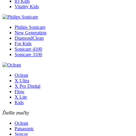
iO Kids
Vitality Kids
Philips Sonicare
New Generation
DiamondClean
For Kids
Sonicare 4100
Sonicare 3100
Oclean
X Ultra
X Pro Digital
Flow
X Lite
Kids
Ďalšie značky
Oclean
Panasonic
Sencor