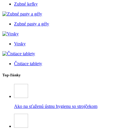
Zubné kefky
Zubné pasty a gély
Vosky
Čistiace tablety
Top články
Ako na sťaženú ústnu hygienu so strojčekom