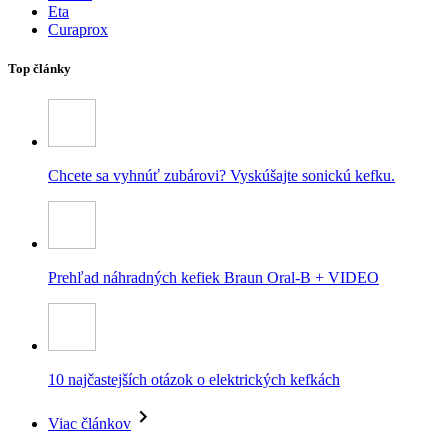
Eta
Curaprox
Top články
Chcete sa vyhnúť zubárovi? Vyskúšajte sonickú kefku.
Prehľad náhradných kefiek Braun Oral-B + VIDEO
10 najčastejších otázok o elektrických kefkách
Viac článkov