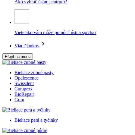
Ako vybrať ústne centrum?
Viete ako vám môže pomôcť ústna sprcha?
Viac článkov
Přejít na menu
Bieliace zubné pasty
Opalescence
Swissdent
Curaprox
BioRepair
Gum
Bieliace perá a tyčinky