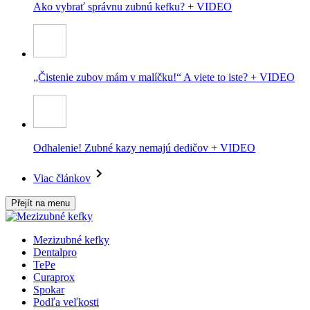
Ako vybrať správnu zubnú kefku? + VIDEO
„Čistenie zubov mám v malíčku!“ A viete to iste? + VIDEO
Odhalenie! Zubné kazy nemajú dedičov + VIDEO
Viac článkov
Přejít na menu
Mezizubné kefky
Dentalpro
TePe
Curaprox
Spokar
Podľa veľkosti