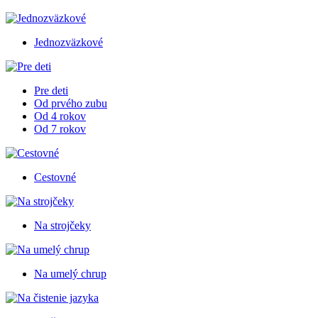
Jednozväzkové
Pre deti
Od prvého zubu
Od 4 rokov
Od 7 rokov
Cestovné
Na strojčeky
Na umelý chrup