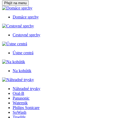
Přejít na menu
Domáce sprchy
Cestovné sprchy
Ústne centrá
Na kohútik
Náhradné trysky
Oral-B
Panasonic
Waterpik
Philips Sonicare
SoWash
Truelife