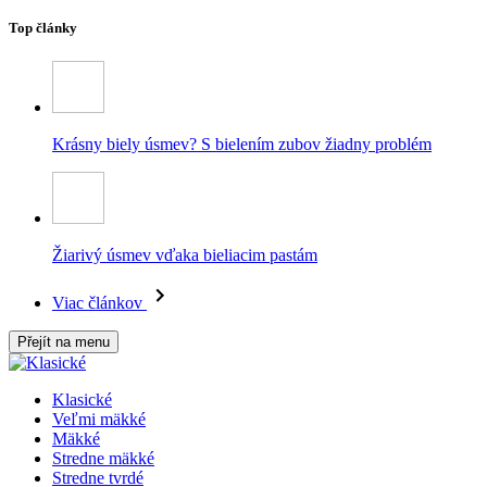
Top články
Krásny biely úsmev? S bielením zubov žiadny problém
Žiarivý úsmev vďaka bieliacim pastám
Viac článkov
Přejít na menu
Klasické
Veľmi mäkké
Mäkké
Stredne mäkké
Stredne tvrdé