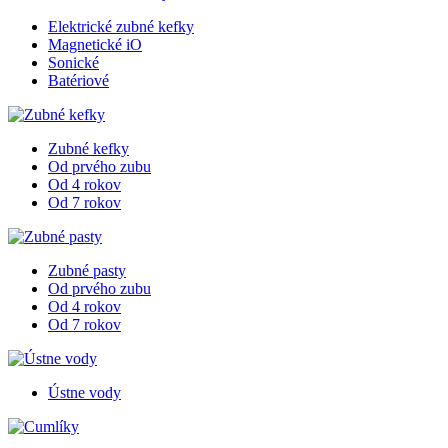
Elektrické zubné kefky
Magnetické iO
Sonické
Batériové
Zubné kefky
Od prvého zubu
Od 4 rokov
Od 7 rokov
Zubné pasty
Od prvého zubu
Od 4 rokov
Od 7 rokov
Ústne vody