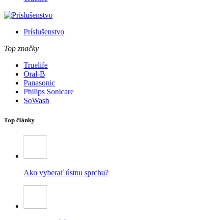
Príslušenstvo
Top značky
Truelife
Oral-B
Panasonic
Philips Sonicare
SoWash
Top články
Ako vyberať ústnu sprchu?