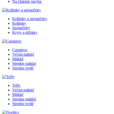
Na čistenie jazyka
Kelímky a stojančeky
Kelímky
Stojančeky
Kryty a držiaky
Curaprox
Veľmi mäkké
Mäkké
Stredne mäkké
Stredne tvrdé
TePe
Veľmi mäkké
Mäkké
Stredne mäkké
Stredne tvrdé