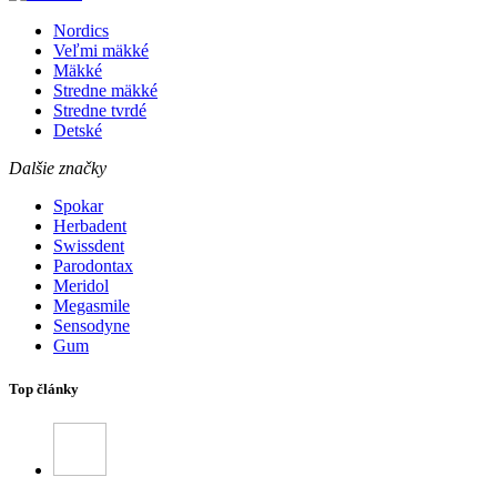
Nordics
Veľmi mäkké
Mäkké
Stredne mäkké
Stredne tvrdé
Detské
Dalšie značky
Spokar
Herbadent
Swissdent
Parodontax
Meridol
Megasmile
Sensodyne
Gum
Top články