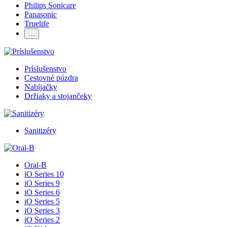
Philips Sonicare
Panasonic
Truelife
…
Príslušenstvo
Cestovné púzdra
Nabíjačky
Držiaky a stojančeky
Sanitizéry
Oral-B
iO Series 10
iO Series 9
iO Series 6
iO Series 5
iO Series 3
iO Series 2