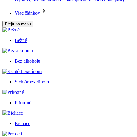
Viac článkov
Přejít na menu
Bežné
Bez alkoholu
S chlórhexidínom
Prírodné
Bieliace