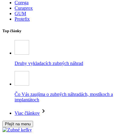
Corega
Curaprox
GUM
Protefix
Top články
Druhy vykladacích zubných náhrad
Čo Vás zaujíma o zubných náhradách, mostíkoch a
implantátoch
Viac článkov
Přejít na menu