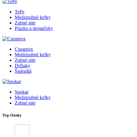
TePe
Medzizubné kefky
Zubné nite
Púzdra a stojančeky
Curaprox
Medzizubné kefky
Zubné nite
Držiaky
Špáradlá
Spokar
Medzizubné kefky
Zubné nite
Top články