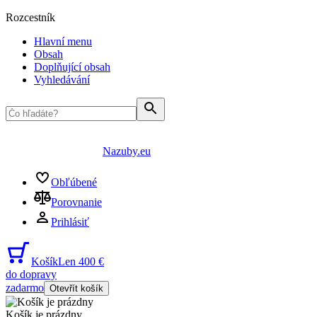
Rozcestník
Hlavní menu
Obsah
Doplňující obsah
Vyhledávání
Nazuby.eu
Obľúbené
Porovnanie
Prihlásiť
Košík
Len 400 €
do dopravy
zadarmo
Otevřít košík
Košík je prázdny
...