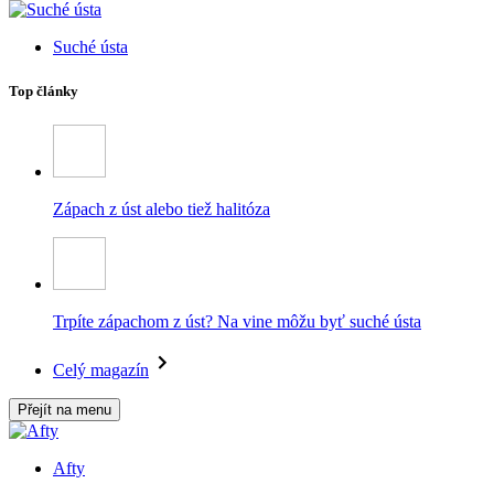
Suché ústa
Top články
Zápach z úst alebo tiež halitóza
Trpíte zápachom z úst? Na vine môžu byť suché ústa
Celý magazín
Přejít na menu
Afty