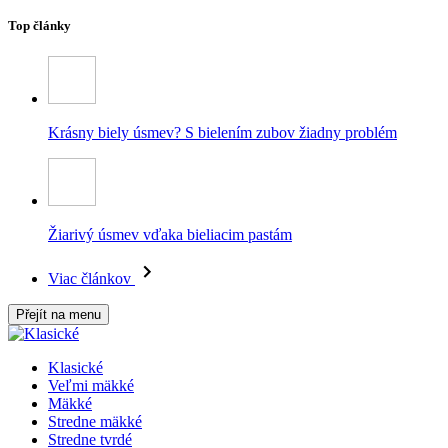
Top články
Krásny biely úsmev? S bielením zubov žiadny problém
Žiarivý úsmev vďaka bieliacim pastám
Viac článkov
Přejít na menu
Klasické
Veľmi mäkké
Mäkké
Stredne mäkké
Stredne tvrdé