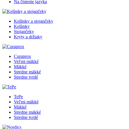
Na čistenie jazyka
Kelímky a stojančeky
Kelímky
Stojančeky
Kryty a držiaky
Curaprox
Veľmi mäkké
Mäkké
Stredne mäkké
Stredne tvrdé
TePe
Veľmi mäkké
Mäkké
Stredne mäkké
Stredne tvrdé