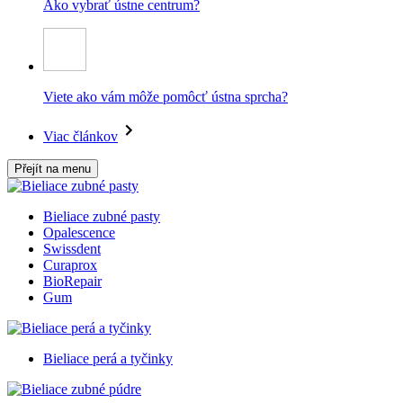
Ako vybrať ústne centrum?
Viete ako vám môže pomôcť ústna sprcha?
Viac článkov
Přejít na menu
Bieliace zubné pasty
Opalescence
Swissdent
Curaprox
BioRepair
Gum
Bieliace perá a tyčinky