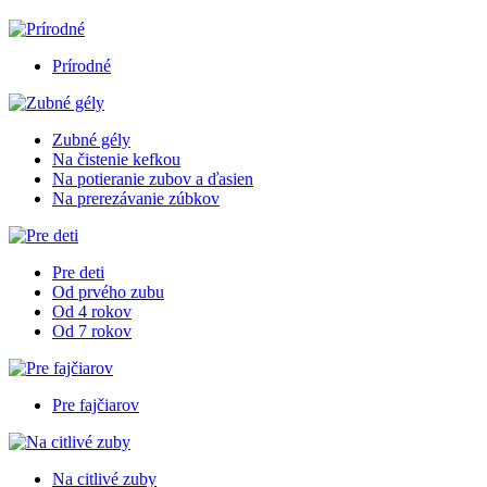
Prírodné
Zubné gély
Na čistenie kefkou
Na potieranie zubov a ďasien
Na prerezávanie zúbkov
Pre deti
Od prvého zubu
Od 4 rokov
Od 7 rokov
Pre fajčiarov
Na citlivé zuby