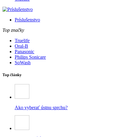
Príslušenstvo
Top značky
Truelife
Oral-B
Panasonic
Philips Sonicare
SoWash
Top články
Ako vyberať ústnu sprchu?