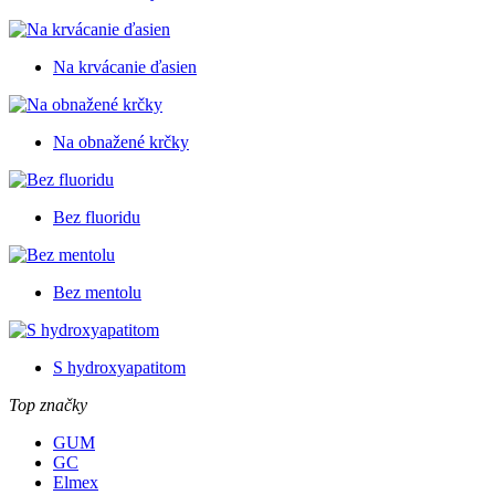
Na krvácanie ďasien
Na obnažené krčky
Bez fluoridu
Bez mentolu
S hydroxyapatitom
Top značky
GUM
GC
Elmex