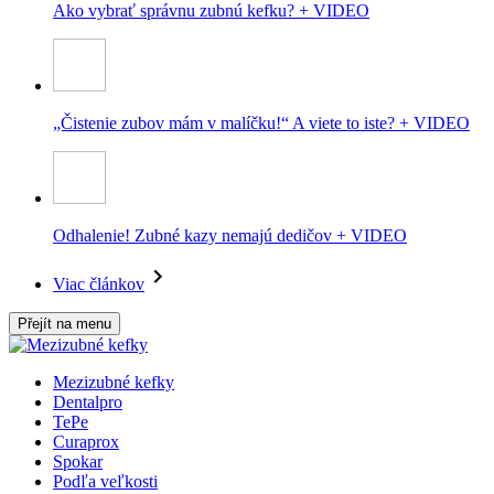
Ako vybrať správnu zubnú kefku? + VIDEO
„Čistenie zubov mám v malíčku!“ A viete to iste? + VIDEO
Odhalenie! Zubné kazy nemajú dedičov + VIDEO
Viac článkov
Přejít na menu
Mezizubné kefky
Dentalpro
TePe
Curaprox
Spokar
Podľa veľkosti