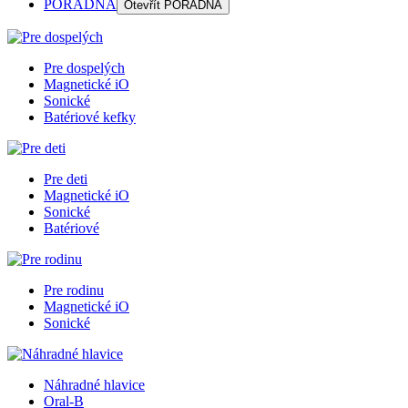
PORADŇA
Otevřít
PORADŇA
Pre dospelých
Magnetické iO
Sonické
Batériové kefky
Pre deti
Magnetické iO
Sonické
Batériové
Pre rodinu
Magnetické iO
Sonické
Náhradné hlavice
Oral-B