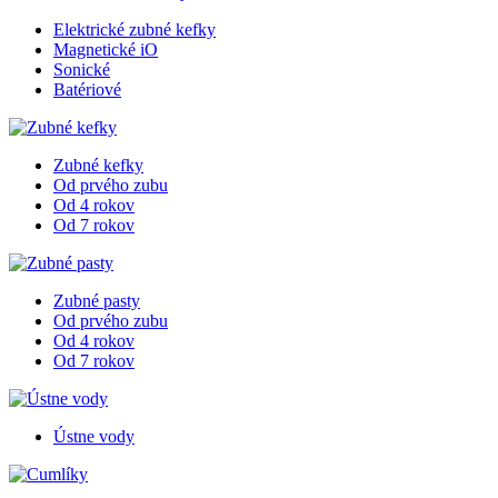
Elektrické zubné kefky
Magnetické iO
Sonické
Batériové
Zubné kefky
Od prvého zubu
Od 4 rokov
Od 7 rokov
Zubné pasty
Od prvého zubu
Od 4 rokov
Od 7 rokov
Ústne vody