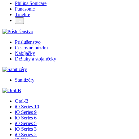
Philips Sonicare
Panasonic
Truelife
…
Príslušenstvo
Cestovné púzdra
Nabíjačky
Držiaky a stojančeky
Sanitizéry
Oral-B
iO Series 10
iO Series 9
iO Series 6
iO Series 5
iO Series 3
iO Series 2