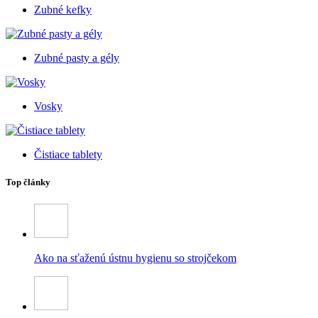
Zubné kefky
Zubné pasty a gély
Vosky
Čistiace tablety
Top články
Ako na sťaženú ústnu hygienu so strojčekom