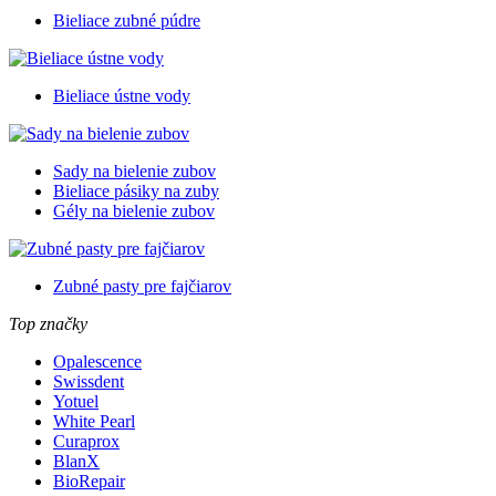
Bieliace zubné púdre
Bieliace ústne vody
Sady na bielenie zubov
Bieliace pásiky na zuby
Gély na bielenie zubov
Zubné pasty pre fajčiarov
Top značky
Opalescence
Swissdent
Yotuel
White Pearl
Curaprox
BlanX
BioRepair