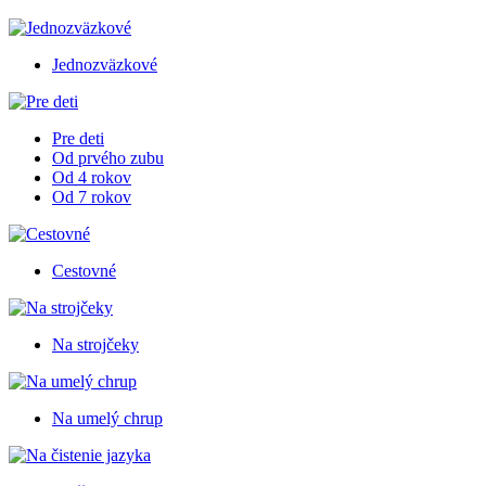
Jednozväzkové
Pre deti
Od prvého zubu
Od 4 rokov
Od 7 rokov
Cestovné
Na strojčeky
Na umelý chrup