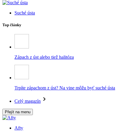
Suché ústa
Top články
Zápach z úst alebo tiež halitóza
Trpíte zápachom z úst? Na vine môžu byť suché ústa
Celý magazín
Přejít na menu
Afty