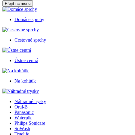
Přejít na menu
Domáce sprchy
Cestovné sprchy
Ústne centrá
Na kohútik
Náhradné trysky
Oral-B
Panasonic
Waterpik
Philips Sonicare
SoWash
Truelife