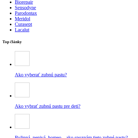
Biorepair
Sensodyne
Parodontax
Meridol
Curasept
Lacalut
Top články
Ako vyberať zubnú pastu?
Ako vybrať zubnú pastu pre deti?
Bylinná, penivá, homeo – ako spoznám tieto zubné pasty?