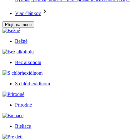
Viac článkov
Přejít na menu
Bežné
Bez alkoholu
S chlórhexidínom
Prírodné
Bieliace