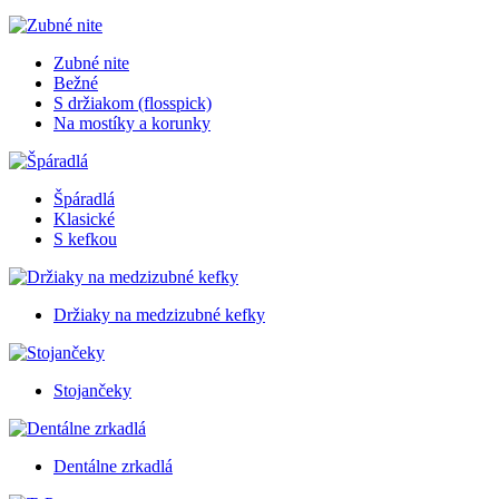
Zubné nite
Bežné
S držiakom (flosspick)
Na mostíky a korunky
Špáradlá
Klasické
S kefkou
Držiaky na medzizubné kefky
Stojančeky
Dentálne zrkadlá