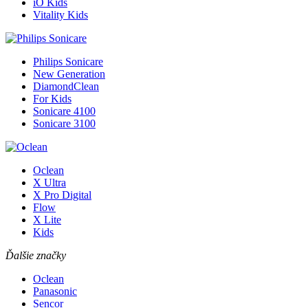
iO Kids
Vitality Kids
Philips Sonicare
New Generation
DiamondClean
For Kids
Sonicare 4100
Sonicare 3100
Oclean
X Ultra
X Pro Digital
Flow
X Lite
Kids
Ďalšie značky
Oclean
Panasonic
Sencor