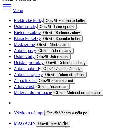
Menu
Elektrické kefky
Otevřít
Elektrické kefky
Ústne sprchy
Otevřít
Ústne sprchy
Bielenie zubov
Otevřít
Bielenie zubov
Klasické kefky
Otevřít
Klasické kefky
Medzizubie
Otevřít
Medzizubie
Zubné pasty
Otevřít
Zubné pasty
Ústne vody
Otevřít
Ústne vody
Detské produkty
Otevřít
Detské produkty
Zubné náhrady
Otevřít
Zubné náhrady
Zubné strojčeky
Otevřít
Zubné strojčeky
Zápach z úst
Otevřít
Zápach z úst
Zdravie úst
Otevřít
Zdravie úst
Materiál do ordinácie
Otevřít
Materiál do ordinácie
|
Všetko o nákupe
Otevřít
Všetko o nákupe
MAGAZÍN
Otevřít
MAGAZÍN