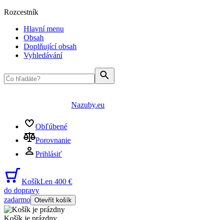
Rozcestník
Hlavní menu
Obsah
Doplňující obsah
Vyhledávání
Nazuby.eu
Obľúbené
Porovnanie
Prihlásiť
Košík
Len 400 €
do dopravy
zadarmo
Otevřít košík
Košík je prázdny
...