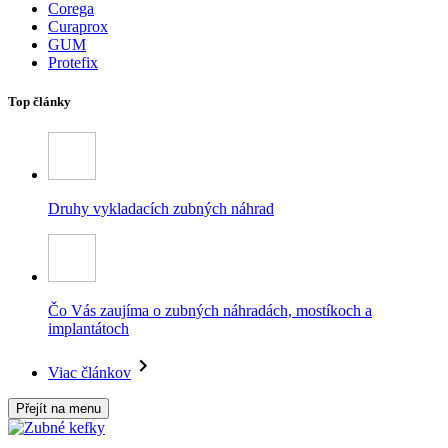
Corega
Curaprox
GUM
Protefix
Top články
Druhy vykladacích zubných náhrad
Čo Vás zaujíma o zubných náhradách, mostíkoch a
implantátoch
Viac článkov
Přejít na menu