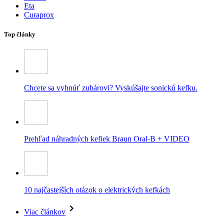
Eta
Curaprox
Top články
Chcete sa vyhnúť zubárovi? Vyskúšajte sonickú kefku.
Prehľad náhradných kefiek Braun Oral-B + VIDEO
10 najčastejších otázok o elektrických kefkách
Viac článkov