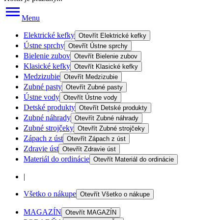
Menu
Elektrické kefky
Otevřít
Elektrické kefky
Ústne sprchy
Otevřít
Ústne sprchy
Bielenie zubov
Otevřít
Bielenie zubov
Klasické kefky
Otevřít
Klasické kefky
Medzizubie
Otevřít
Medzizubie
Zubné pasty
Otevřít
Zubné pasty
Ústne vody
Otevřít
Ústne vody
Detské produkty
Otevřít
Detské produkty
Zubné náhrady
Otevřít
Zubné náhrady
Zubné strojčeky
Otevřít
Zubné strojčeky
Zápach z úst
Otevřít
Zápach z úst
Zdravie úst
Otevřít
Zdravie úst
Materiál do ordinácie
Otevřít
Materiál do ordinácie
|
Všetko o nákupe
Otevřít
Všetko o nákupe
MAGAZÍN
Otevřít
MAGAZÍN