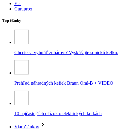
Eta
Curaprox
Top články
Chcete sa vyhnúť zubárovi? Vyskúšajte sonickú kefku.
Prehľad náhradných kefiek Braun Oral-B + VIDEO
10 najčastejších otázok o elektrických kefkách
Viac článkov