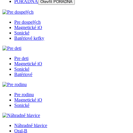
PORADŇA
Otevřít
PORADŇA
Pre dospelých
Magnetické iO
Sonické
Batériové kefky
Pre deti
Magnetické iO
Sonické
Batériové
Pre rodinu
Magnetické iO
Sonické
Náhradné hlavice
Oral-B