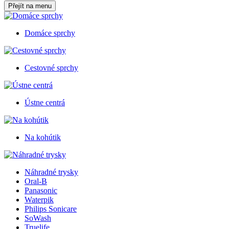
Přejít na menu
Domáce sprchy
Cestovné sprchy
Ústne centrá
Na kohútik
Náhradné trysky
Oral-B
Panasonic
Waterpik
Philips Sonicare
SoWash
Truelife