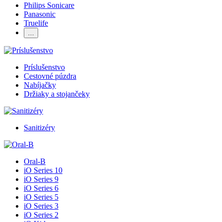
Philips Sonicare
Panasonic
Truelife
…
Príslušenstvo
Cestovné púzdra
Nabíjačky
Držiaky a stojančeky
Sanitizéry
Oral-B
iO Series 10
iO Series 9
iO Series 6
iO Series 5
iO Series 3
iO Series 2