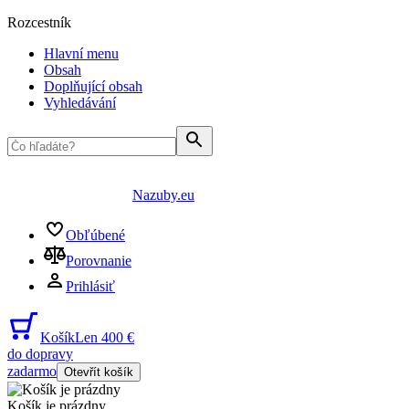
Rozcestník
Hlavní menu
Obsah
Doplňující obsah
Vyhledávání
Nazuby.eu
Obľúbené
Porovnanie
Prihlásiť
Košík
Len 400 €
do dopravy
zadarmo
Otevřít košík
Košík je prázdny
...