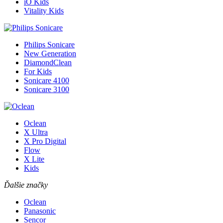
iO Kids
Vitality Kids
Philips Sonicare
New Generation
DiamondClean
For Kids
Sonicare 4100
Sonicare 3100
Oclean
X Ultra
X Pro Digital
Flow
X Lite
Kids
Ďalšie značky
Oclean
Panasonic
Sencor