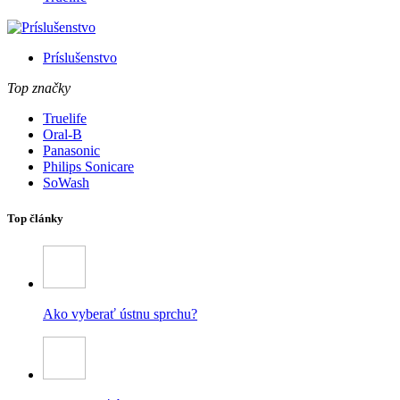
Príslušenstvo
Top značky
Truelife
Oral-B
Panasonic
Philips Sonicare
SoWash
Top články
Ako vyberať ústnu sprchu?