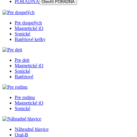
PORADŇA
Otevřít
PORADŇA
Pre dospelých
Magnetické iO
Sonické
Batériové kefky
Pre deti
Magnetické iO
Sonické
Batériové
Pre rodinu
Magnetické iO
Sonické
Náhradné hlavice
Oral-B