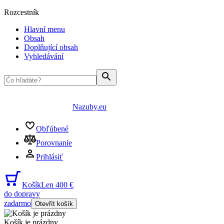
Rozcestník
Hlavní menu
Obsah
Doplňující obsah
Vyhledávání
Nazuby.eu
Obľúbené
Porovnanie
Prihlásiť
Košík
Len 400 €
do dopravy
zadarmo
Otevřít košík
Košík je prázdny
...