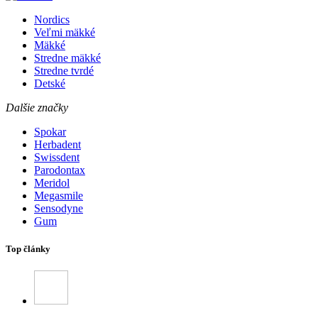
Nordics
Veľmi mäkké
Mäkké
Stredne mäkké
Stredne tvrdé
Detské
Dalšie značky
Spokar
Herbadent
Swissdent
Parodontax
Meridol
Megasmile
Sensodyne
Gum
Top články