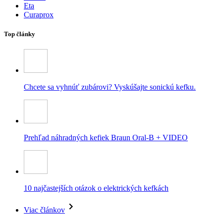
Eta
Curaprox
Top články
Chcete sa vyhnúť zubárovi? Vyskúšajte sonickú kefku.
Prehľad náhradných kefiek Braun Oral-B + VIDEO
10 najčastejších otázok o elektrických kefkách
Viac článkov