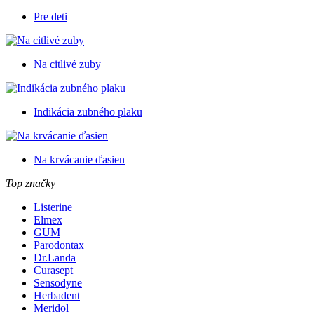
Pre deti
Na citlivé zuby
Indikácia zubného plaku
Na krvácanie ďasien
Top značky
Listerine
Elmex
GUM
Parodontax
Dr.Landa
Curasept
Sensodyne
Herbadent
Meridol