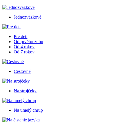
Jednozväzkové
Pre deti
Od prvého zubu
Od 4 rokov
Od 7 rokov
Cestovné
Na strojčeky
Na umelý chrup