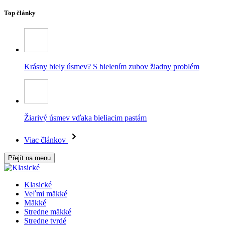
Top články
Krásny biely úsmev? S bielením zubov žiadny problém
Žiarivý úsmev vďaka bieliacim pastám
Viac článkov
Přejít na menu
Klasické
Veľmi mäkké
Mäkké
Stredne mäkké
Stredne tvrdé