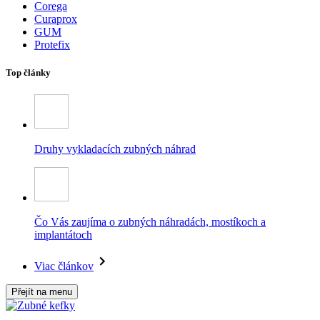
Corega
Curaprox
GUM
Protefix
Top články
Druhy vykladacích zubných náhrad
Čo Vás zaujíma o zubných náhradách, mostíkoch a
implantátoch
Viac článkov
Přejít na menu