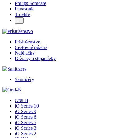
Philips Sonicare
Panasonic
Truelife
…
Príslušenstvo
Cestovné púzdra
Nabíjačky
Držiaky a stojančeky
Sanitizéry
Oral-B
iO Series 10
iO Series 9
iO Series 6
iO Series 5
iO Series 3
iO Series 2