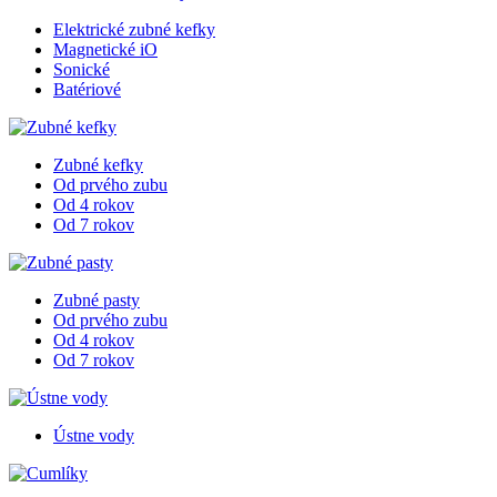
Elektrické zubné kefky
Magnetické iO
Sonické
Batériové
Zubné kefky
Od prvého zubu
Od 4 rokov
Od 7 rokov
Zubné pasty
Od prvého zubu
Od 4 rokov
Od 7 rokov
Ústne vody