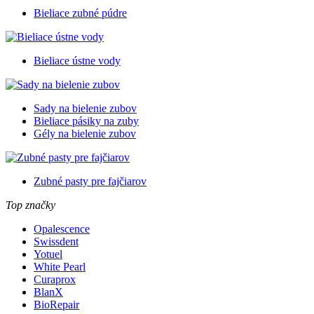
Bieliace zubné púdre
Bieliace ústne vody
Sady na bielenie zubov
Bieliace pásiky na zuby
Gély na bielenie zubov
Zubné pasty pre fajčiarov
Top značky
Opalescence
Swissdent
Yotuel
White Pearl
Curaprox
BlanX
BioRepair