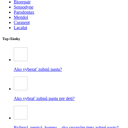
Biorepair
Sensodyne
Parodontax
Meridol
Curasept
Lacalut
Top články
Ako vyberať zubnú pastu?
Ako vybrať zubnú pastu pre deti?
Bylinná, penivá, homeo – ako spoznám tieto zubné pasty?