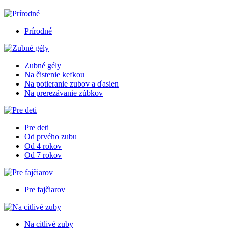
Prírodné
Zubné gély
Na čistenie kefkou
Na potieranie zubov a ďasien
Na prerezávanie zúbkov
Pre deti
Od prvého zubu
Od 4 rokov
Od 7 rokov
Pre fajčiarov
Na citlivé zuby