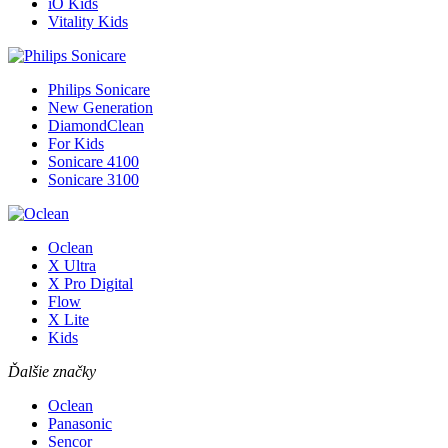
iO Kids
Vitality Kids
Philips Sonicare
New Generation
DiamondClean
For Kids
Sonicare 4100
Sonicare 3100
Oclean
X Ultra
X Pro Digital
Flow
X Lite
Kids
Ďalšie značky
Oclean
Panasonic
Sencor