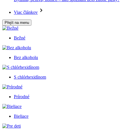
Viac článkov
Přejít na menu
Bežné
Bez alkoholu
S chlórhexidínom
Prírodné
Bieliace