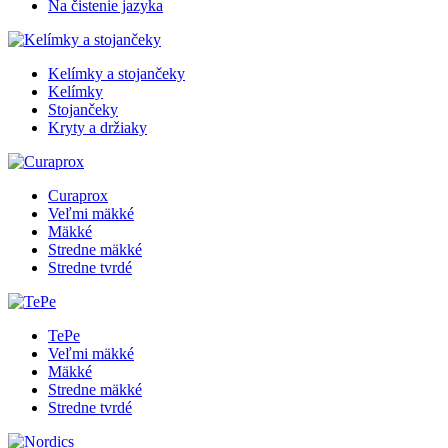
Na čistenie jazyka
Kelímky a stojančeky
Kelímky
Stojančeky
Kryty a držiaky
Curaprox
Veľmi mäkké
Mäkké
Stredne mäkké
Stredne tvrdé
TePe
Veľmi mäkké
Mäkké
Stredne mäkké
Stredne tvrdé