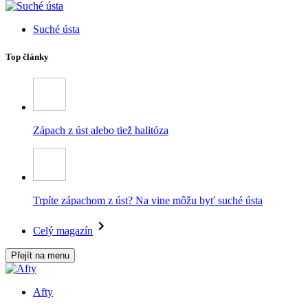
Suché ústa
Top články
Zápach z úst alebo tiež halitóza
Trpíte zápachom z úst? Na vine môžu byť suché ústa
Celý magazín
Přejít na menu
Afty