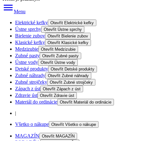
Menu
Elektrické kefky
Otevřít
Elektrické kefky
Ústne sprchy
Otevřít
Ústne sprchy
Bielenie zubov
Otevřít
Bielenie zubov
Klasické kefky
Otevřít
Klasické kefky
Medzizubie
Otevřít
Medzizubie
Zubné pasty
Otevřít
Zubné pasty
Ústne vody
Otevřít
Ústne vody
Detské produkty
Otevřít
Detské produkty
Zubné náhrady
Otevřít
Zubné náhrady
Zubné strojčeky
Otevřít
Zubné strojčeky
Zápach z úst
Otevřít
Zápach z úst
Zdravie úst
Otevřít
Zdravie úst
Materiál do ordinácie
Otevřít
Materiál do ordinácie
|
Všetko o nákupe
Otevřít
Všetko o nákupe
MAGAZÍN
Otevřít
MAGAZÍN