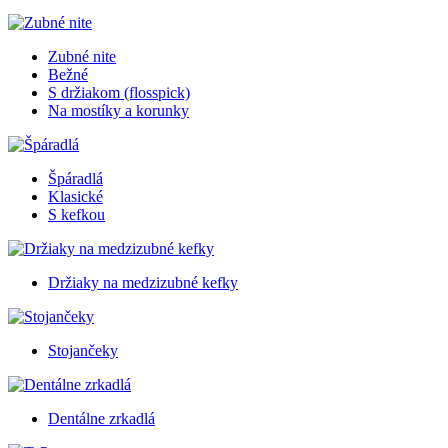
Zubné nite
Bežné
S držiakom (flosspick)
Na mostíky a korunky
Špáradlá
Klasické
S kefkou
Držiaky na medzizubné kefky
Stojančeky
Dentálne zrkadlá