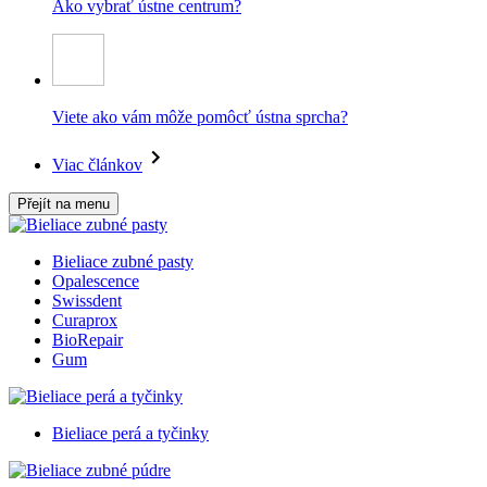
Ako vybrať ústne centrum?
Viete ako vám môže pomôcť ústna sprcha?
Viac článkov
Přejít na menu
Bieliace zubné pasty
Opalescence
Swissdent
Curaprox
BioRepair
Gum
Bieliace perá a tyčinky