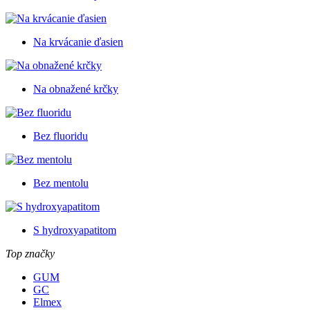
Na krvácanie ďasien
Na obnažené krčky
Bez fluoridu
Bez mentolu
S hydroxyapatitom
Top značky
GUM
GC
Elmex