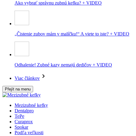
Ako vybrať správnu zubnú kefku? + VIDEO
„Čistenie zubov mám v malíčku!“ A viete to iste? + VIDEO
Odhalenie! Zubné kazy nemajú dedičov + VIDEO
Viac článkov
Přejít na menu
Mezizubné kefky
Dentalpro
TePe
Curaprox
Spokar
Podľa veľkosti