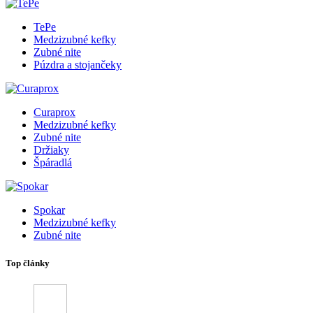
TePe
Medzizubné kefky
Zubné nite
Púzdra a stojančeky
Curaprox
Medzizubné kefky
Zubné nite
Držiaky
Špáradlá
Spokar
Medzizubné kefky
Zubné nite
Top články