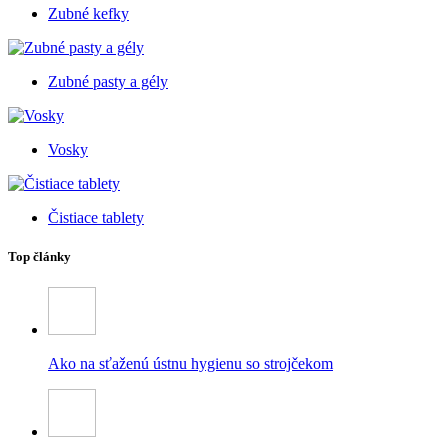
Zubné kefky
Zubné pasty a gély
Vosky
Čistiace tablety
Top články
Ako na sťaženú ústnu hygienu so strojčekom