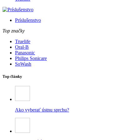
Príslušenstvo
Top značky
Truelife
Oral-B
Panasonic
Philips Sonicare
SoWash
Top články
Ako vyberať ústnu sprchu?