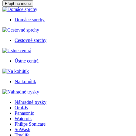
Přejít na menu
Domáce sprchy
Cestovné sprchy
Ústne centrá
Na kohútik
Náhradné trysky
Oral-B
Panasonic
Waterpik
Philips Sonicare
SoWash
Truelife