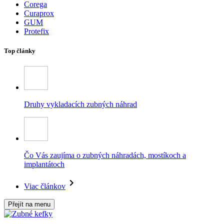
Corega
Curaprox
GUM
Protefix
Top články
Druhy vykladacích zubných náhrad
Čo Vás zaujíma o zubných náhradách, mostíkoch a
implantátoch
Viac článkov
Přejít na menu