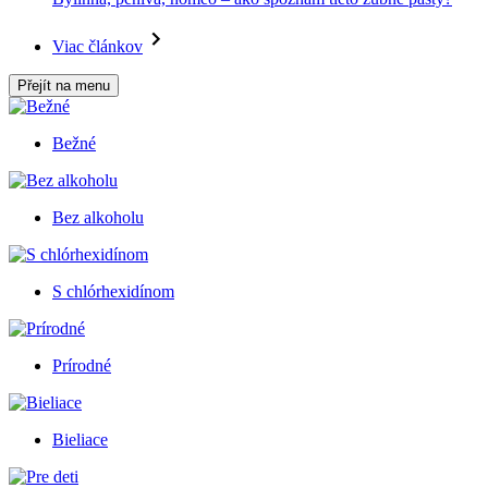
Viac článkov
Přejít na menu
Bežné
Bez alkoholu
S chlórhexidínom
Prírodné
Bieliace