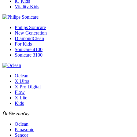
iO Kids
Vitality Kids
Philips Sonicare
New Generation
DiamondClean
For Kids
Sonicare 4100
Sonicare 3100
Oclean
X Ultra
X Pro Digital
Flow
X Lite
Kids
Ďalšie značky
Oclean
Panasonic
Sencor