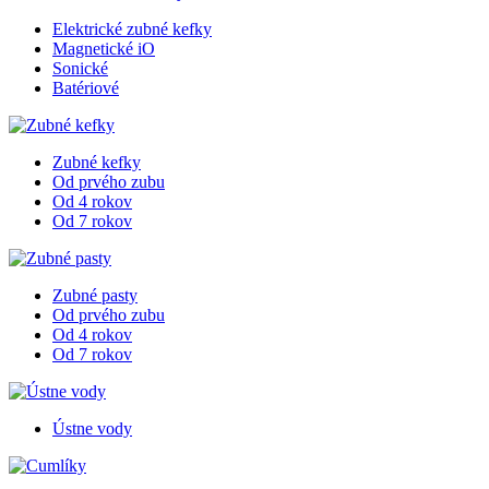
Elektrické zubné kefky
Magnetické iO
Sonické
Batériové
Zubné kefky
Od prvého zubu
Od 4 rokov
Od 7 rokov
Zubné pasty
Od prvého zubu
Od 4 rokov
Od 7 rokov
Ústne vody