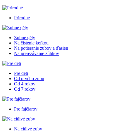
Prírodné
Zubné gély
Na čistenie kefkou
Na potieranie zubov a ďasien
Na prerezávanie zúbkov
Pre deti
Od prvého zubu
Od 4 rokov
Od 7 rokov
Pre fajčiarov
Na citlivé zuby