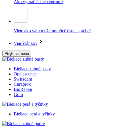
Ako vybrať ústne centrum?
Viete ako vám môže pomôcť ústna sprcha?
Viac článkov
Přejít na menu
Bieliace zubné pasty
Opalescence
Swissdent
Curaprox
BioRepair
Gum
Bieliace perá a tyčinky