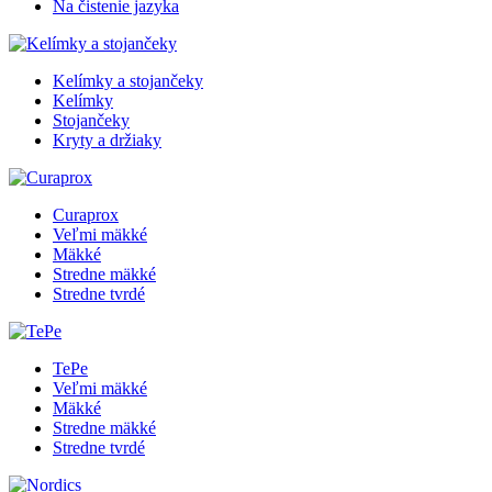
Na čistenie jazyka
Kelímky a stojančeky
Kelímky
Stojančeky
Kryty a držiaky
Curaprox
Veľmi mäkké
Mäkké
Stredne mäkké
Stredne tvrdé
TePe
Veľmi mäkké
Mäkké
Stredne mäkké
Stredne tvrdé