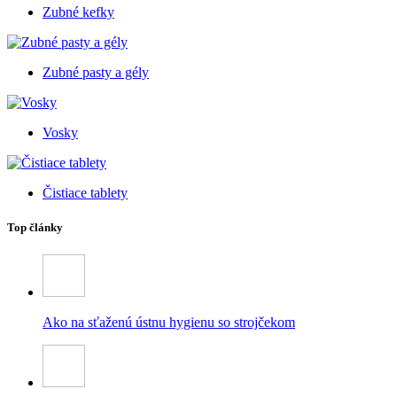
Zubné kefky
Zubné pasty a gély
Vosky
Čistiace tablety
Top články
Ako na sťaženú ústnu hygienu so strojčekom