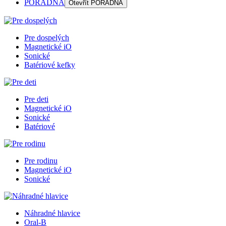
PORADŇA
Otevřít
PORADŇA
Pre dospelých
Magnetické iO
Sonické
Batériové kefky
Pre deti
Magnetické iO
Sonické
Batériové
Pre rodinu
Magnetické iO
Sonické
Náhradné hlavice
Oral-B