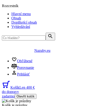
Rozcestník
Hlavní menu
Obsah
Doplňující obsah
Vyhledávání
Nazuby.eu
Obľúbené
Porovnanie
Prihlásiť
Košík
Len 400 €
do dopravy
zadarmo
Otevřít košík
Košík je prázdny
...