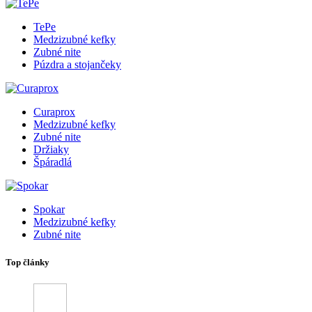
TePe
Medzizubné kefky
Zubné nite
Púzdra a stojančeky
Curaprox
Medzizubné kefky
Zubné nite
Držiaky
Špáradlá
Spokar
Medzizubné kefky
Zubné nite
Top články