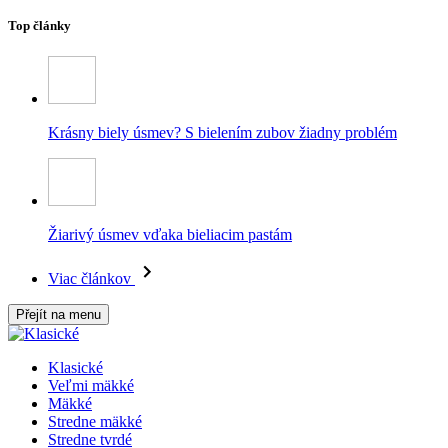
Top články
Krásny biely úsmev? S bielením zubov žiadny problém
Žiarivý úsmev vďaka bieliacim pastám
Viac článkov
Přejít na menu
Klasické
Veľmi mäkké
Mäkké
Stredne mäkké
Stredne tvrdé