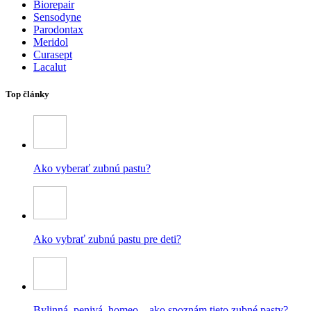
Biorepair
Sensodyne
Parodontax
Meridol
Curasept
Lacalut
Top články
Ako vyberať zubnú pastu?
Ako vybrať zubnú pastu pre deti?
Bylinná, penivá, homeo – ako spoznám tieto zubné pasty?