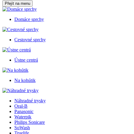
Přejít na menu
Domáce sprchy
Cestovné sprchy
Ústne centrá
Na kohútik
Náhradné trysky
Oral-B
Panasonic
Waterpik
Philips Sonicare
SoWash
Truelife