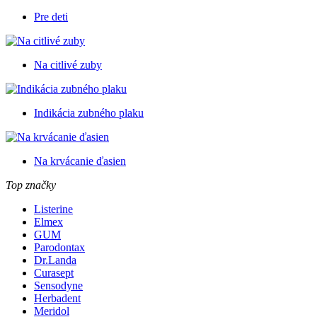
Pre deti
Na citlivé zuby
Indikácia zubného plaku
Na krvácanie ďasien
Top značky
Listerine
Elmex
GUM
Parodontax
Dr.Landa
Curasept
Sensodyne
Herbadent
Meridol