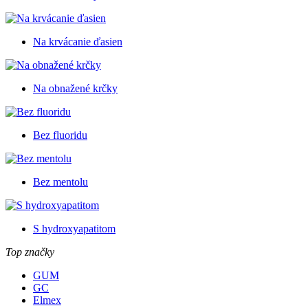
Na krvácanie ďasien
Na obnažené krčky
Bez fluoridu
Bez mentolu
S hydroxyapatitom
Top značky
GUM
GC
Elmex