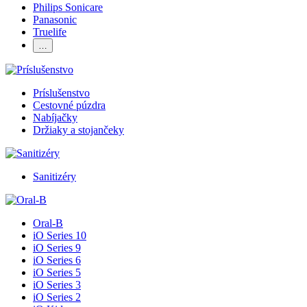
Philips Sonicare
Panasonic
Truelife
…
Príslušenstvo
Cestovné púzdra
Nabíjačky
Držiaky a stojančeky
Sanitizéry
Oral-B
iO Series 10
iO Series 9
iO Series 6
iO Series 5
iO Series 3
iO Series 2