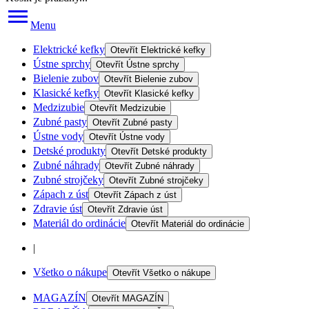
Menu
Elektrické kefky
Otevřít
Elektrické kefky
Ústne sprchy
Otevřít
Ústne sprchy
Bielenie zubov
Otevřít
Bielenie zubov
Klasické kefky
Otevřít
Klasické kefky
Medzizubie
Otevřít
Medzizubie
Zubné pasty
Otevřít
Zubné pasty
Ústne vody
Otevřít
Ústne vody
Detské produkty
Otevřít
Detské produkty
Zubné náhrady
Otevřít
Zubné náhrady
Zubné strojčeky
Otevřít
Zubné strojčeky
Zápach z úst
Otevřít
Zápach z úst
Zdravie úst
Otevřít
Zdravie úst
Materiál do ordinácie
Otevřít
Materiál do ordinácie
|
Všetko o nákupe
Otevřít
Všetko o nákupe
MAGAZÍN
Otevřít
MAGAZÍN