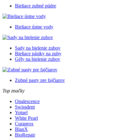
Bieliace zubné púdre
Bieliace ústne vody
Sady na bielenie zubov
Bieliace pásiky na zuby
Gély na bielenie zubov
Zubné pasty pre fajčiarov
Top značky
Opalescence
Swissdent
Yotuel
White Pearl
Curaprox
BlanX
BioRepair