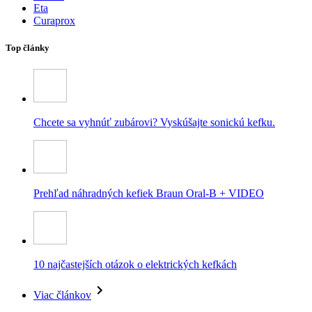
Eta
Curaprox
Top články
Chcete sa vyhnúť zubárovi? Vyskúšajte sonickú kefku.
Prehľad náhradných kefiek Braun Oral-B + VIDEO
10 najčastejších otázok o elektrických kefkách
Viac článkov