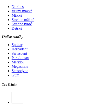
Nordics
Veľmi mäkké
Mäkké
Stredne mäkké
Stredne tvrdé
Detské
Dalšie značky
Spokar
Herbadent
Swissdent
Parodontax
Meridol
Megasmile
Sensodyne
Gum
Top články