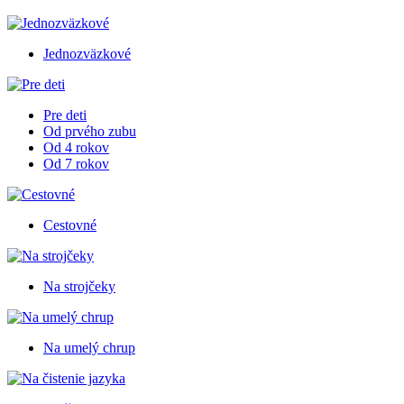
Jednozväzkové
Pre deti
Od prvého zubu
Od 4 rokov
Od 7 rokov
Cestovné
Na strojčeky
Na umelý chrup