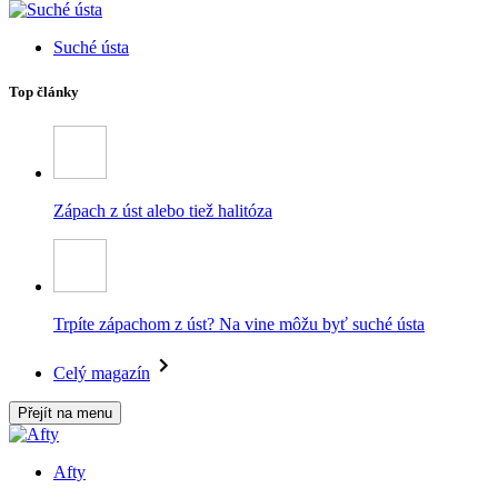
Suché ústa
Top články
Zápach z úst alebo tiež halitóza
Trpíte zápachom z úst? Na vine môžu byť suché ústa
Celý magazín
Přejít na menu
Afty