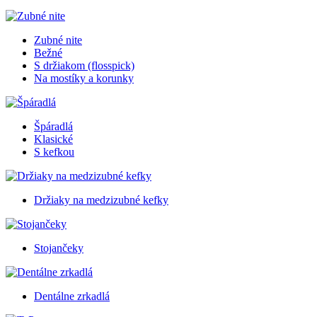
Zubné nite
Bežné
S držiakom (flosspick)
Na mostíky a korunky
Špáradlá
Klasické
S kefkou
Držiaky na medzizubné kefky
Stojančeky
Dentálne zrkadlá