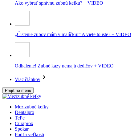
Ako vybrať správnu zubnú kefku? + VIDEO
„Čistenie zubov mám v malíčku!“ A viete to iste? + VIDEO
Odhalenie! Zubné kazy nemajú dedičov + VIDEO
Viac článkov
Přejít na menu
Mezizubné kefky
Dentalpro
TePe
Curaprox
Spokar
Podľa veľkosti