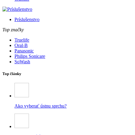
Príslušenstvo
Top značky
Truelife
Oral-B
Panasonic
Philips Sonicare
SoWash
Top články
Ako vyberať ústnu sprchu?