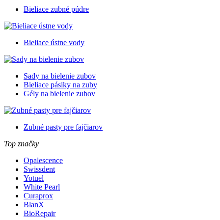
Bieliace zubné púdre
Bieliace ústne vody
Sady na bielenie zubov
Bieliace pásiky na zuby
Gély na bielenie zubov
Zubné pasty pre fajčiarov
Top značky
Opalescence
Swissdent
Yotuel
White Pearl
Curaprox
BlanX
BioRepair