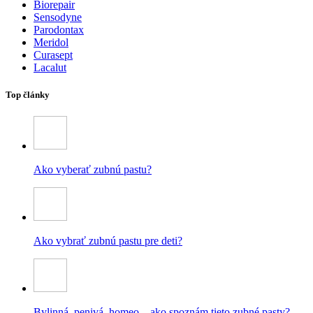
Biorepair
Sensodyne
Parodontax
Meridol
Curasept
Lacalut
Top články
Ako vyberať zubnú pastu?
Ako vybrať zubnú pastu pre deti?
Bylinná, penivá, homeo – ako spoznám tieto zubné pasty?