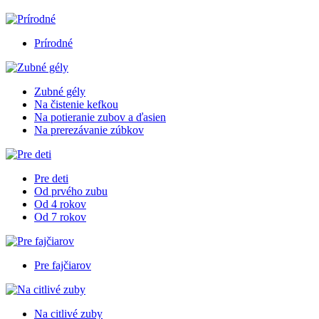
Prírodné
Zubné gély
Na čistenie kefkou
Na potieranie zubov a ďasien
Na prerezávanie zúbkov
Pre deti
Od prvého zubu
Od 4 rokov
Od 7 rokov
Pre fajčiarov
Na citlivé zuby