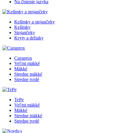
Na čistenie jazyka
Kelímky a stojančeky
Kelímky
Stojančeky
Kryty a držiaky
Curaprox
Veľmi mäkké
Mäkké
Stredne mäkké
Stredne tvrdé
TePe
Veľmi mäkké
Mäkké
Stredne mäkké
Stredne tvrdé