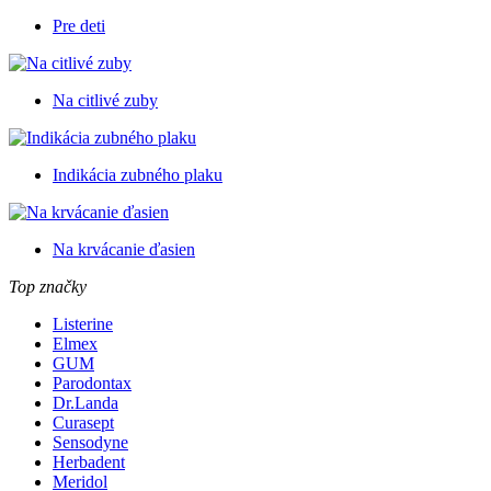
Pre deti
Na citlivé zuby
Indikácia zubného plaku
Na krvácanie ďasien
Top značky
Listerine
Elmex
GUM
Parodontax
Dr.Landa
Curasept
Sensodyne
Herbadent
Meridol