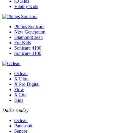
iO Kids
Vitality Kids
Philips Sonicare
New Generation
DiamondClean
For Kids
Sonicare 4100
Sonicare 3100
Oclean
X Ultra
X Pro Digital
Flow
X Lite
Kids
Ďalšie značky
Oclean
Panasonic
Sencor