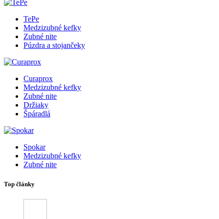
TePe
Medzizubné kefky
Zubné nite
Púzdra a stojančeky
Curaprox
Medzizubné kefky
Zubné nite
Držiaky
Špáradlá
Spokar
Medzizubné kefky
Zubné nite
Top články