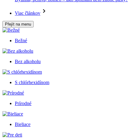
Viac článkov
Přejít na menu
Bežné
Bez alkoholu
S chlórhexidínom
Prírodné
Bieliace