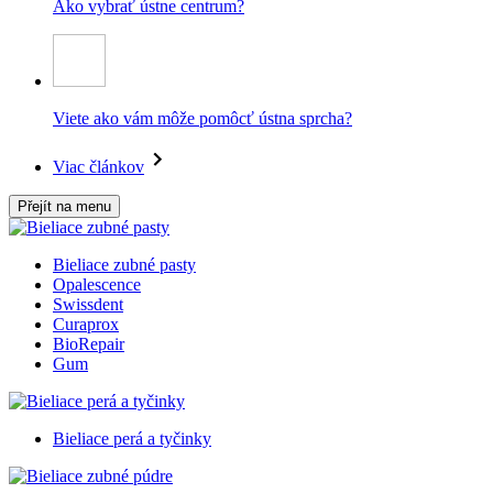
Ako vybrať ústne centrum?
Viete ako vám môže pomôcť ústna sprcha?
Viac článkov
Přejít na menu
Bieliace zubné pasty
Opalescence
Swissdent
Curaprox
BioRepair
Gum
Bieliace perá a tyčinky