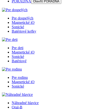
PORADŇA
Otevřít
PORADŇA
Pre dospelých
Magnetické iO
Sonické
Batériové kefky
Pre deti
Magnetické iO
Sonické
Batériové
Pre rodinu
Magnetické iO
Sonické
Náhradné hlavice
Oral-B