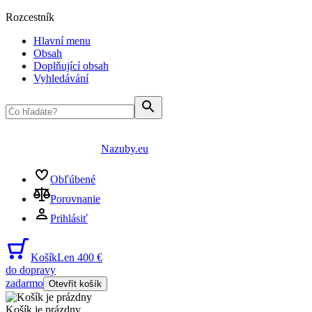
Rozcestník
Hlavní menu
Obsah
Doplňující obsah
Vyhledávání
Nazuby.eu
Obľúbené
Porovnanie
Prihlásiť
Košík
Len 400 €
do dopravy
zadarmo
Otevřít košík
Košík je prázdny
...