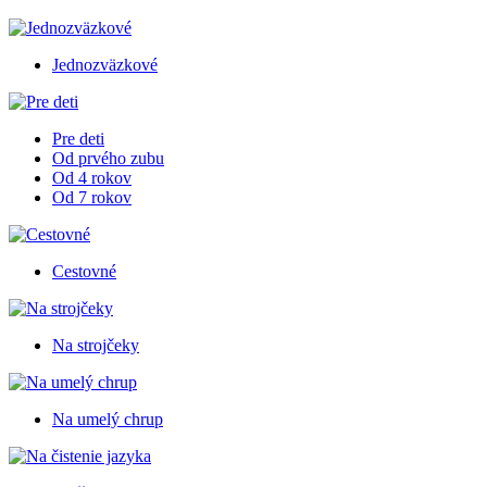
Jednozväzkové
Pre deti
Od prvého zubu
Od 4 rokov
Od 7 rokov
Cestovné
Na strojčeky
Na umelý chrup