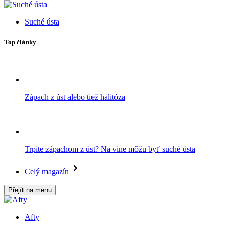
Suché ústa
Top články
Zápach z úst alebo tiež halitóza
Trpíte zápachom z úst? Na vine môžu byť suché ústa
Celý magazín
Přejít na menu
Afty