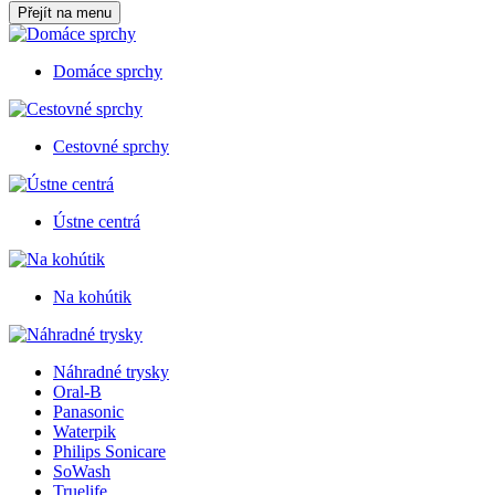
Přejít na menu
Domáce sprchy
Cestovné sprchy
Ústne centrá
Na kohútik
Náhradné trysky
Oral-B
Panasonic
Waterpik
Philips Sonicare
SoWash
Truelife