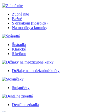
Zubné nite
Bežné
S držiakom (flosspick)
Na mostíky a korunky
Špáradlá
Klasické
S kefkou
Držiaky na medzizubné kefky
Stojančeky
Dentálne zrkadlá