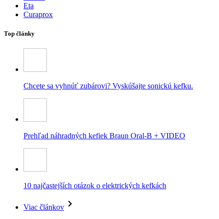
Eta
Curaprox
Top články
Chcete sa vyhnúť zubárovi? Vyskúšajte sonickú kefku.
Prehľad náhradných kefiek Braun Oral-B + VIDEO
10 najčastejších otázok o elektrických kefkách
Viac článkov