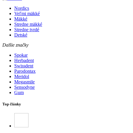
Nordics
Veľmi mäkké
Mäkké
Stredne mäkké
Stredne tvrdé
Detské
Dalšie značky
Spokar
Herbadent
Swissdent
Parodontax
Meridol
Megasmile
Sensodyne
Gum
Top články