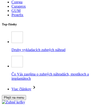
Corega
Curaprox
GUM
Protefix
Top články
Druhy vykladacích zubných náhrad
Čo Vás zaujíma o zubných náhradách, mostíkoch a
implantátoch
Viac článkov
Přejít na menu