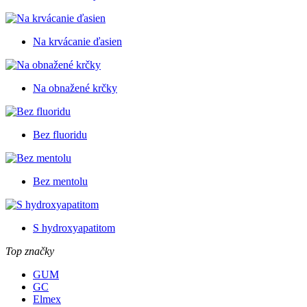
Na krvácanie ďasien
Na obnažené krčky
Bez fluoridu
Bez mentolu
S hydroxyapatitom
Top značky
GUM
GC
Elmex