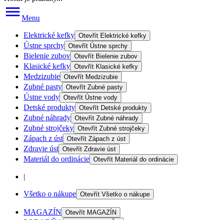
Menu
Elektrické kefky
Otevřít
Elektrické kefky
Ústne sprchy
Otevřít
Ústne sprchy
Bielenie zubov
Otevřít
Bielenie zubov
Klasické kefky
Otevřít
Klasické kefky
Medzizubie
Otevřít
Medzizubie
Zubné pasty
Otevřít
Zubné pasty
Ústne vody
Otevřít
Ústne vody
Detské produkty
Otevřít
Detské produkty
Zubné náhrady
Otevřít
Zubné náhrady
Zubné strojčeky
Otevřít
Zubné strojčeky
Zápach z úst
Otevřít
Zápach z úst
Zdravie úst
Otevřít
Zdravie úst
Materiál do ordinácie
Otevřít
Materiál do ordinácie
|
Všetko o nákupe
Otevřít
Všetko o nákupe
MAGAZÍN
Otevřít
MAGAZÍN