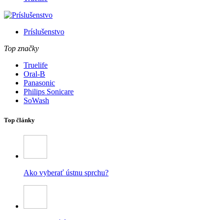
Príslušenstvo
Top značky
Truelife
Oral-B
Panasonic
Philips Sonicare
SoWash
Top články
Ako vyberať ústnu sprchu?