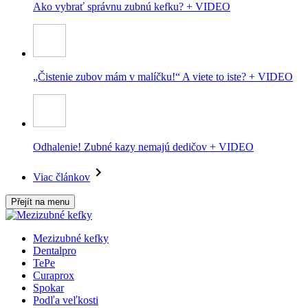
Ako vybrať správnu zubnú kefku? + VIDEO
„Čistenie zubov mám v malíčku!“ A viete to iste? + VIDEO
Odhalenie! Zubné kazy nemajú dedičov + VIDEO
Viac článkov
Přejít na menu
Mezizubné kefky
Dentalpro
TePe
Curaprox
Spokar
Podľa veľkosti