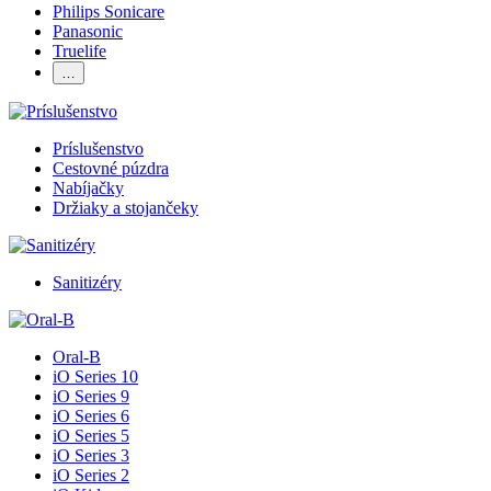
Philips Sonicare
Panasonic
Truelife
…
Príslušenstvo
Cestovné púzdra
Nabíjačky
Držiaky a stojančeky
Sanitizéry
Oral-B
iO Series 10
iO Series 9
iO Series 6
iO Series 5
iO Series 3
iO Series 2