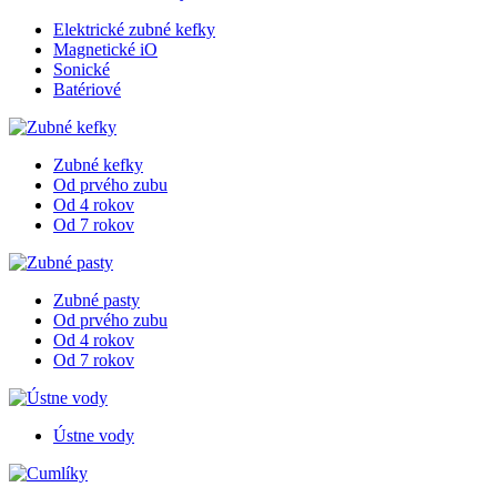
Elektrické zubné kefky
Magnetické iO
Sonické
Batériové
Zubné kefky
Od prvého zubu
Od 4 rokov
Od 7 rokov
Zubné pasty
Od prvého zubu
Od 4 rokov
Od 7 rokov
Ústne vody