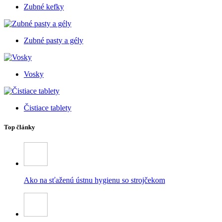
Zubné kefky
Zubné pasty a gély
Vosky
Čistiace tablety
Top články
Ako na sťaženú ústnu hygienu so strojčekom