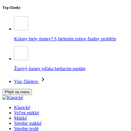
Top články
Krásny biely úsmev? S bielením zubov žiadny problém
Žiarivý úsmev vďaka bieliacim pastám
Viac článkov
Přejít na menu
Klasické
Veľmi mäkké
Mäkké
Stredne mäkké
Stredne tvrdé