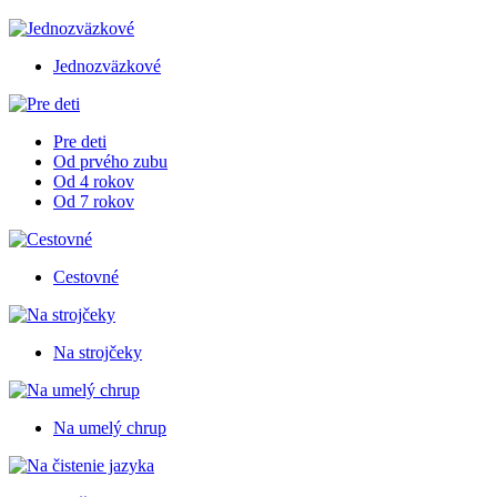
Jednozväzkové
Pre deti
Od prvého zubu
Od 4 rokov
Od 7 rokov
Cestovné
Na strojčeky
Na umelý chrup