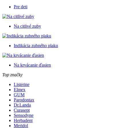
Pre deti
Na citlivé zuby
Indikácia zubného plaku
Na krvácanie ďasien
Top značky
Listerine
Elmex
GUM
Parodontax
Dr.Landa
Curasept
Sensodyne
Herbadent
Meridol