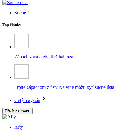
Suché ústa
Top články
Zápach z úst alebo tiež halitóza
Trpíte zápachom z úst? Na vine môžu byť suché ústa
Celý magazín
Přejít na menu
Afty