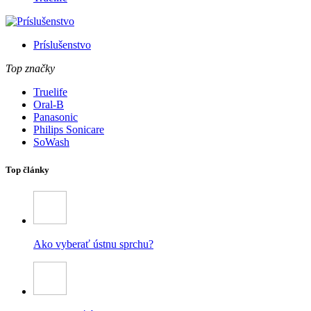
Príslušenstvo
Top značky
Truelife
Oral-B
Panasonic
Philips Sonicare
SoWash
Top články
Ako vyberať ústnu sprchu?