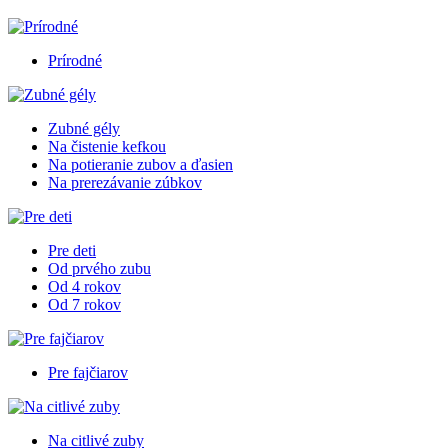
Prírodné
Zubné gély
Na čistenie kefkou
Na potieranie zubov a ďasien
Na prerezávanie zúbkov
Pre deti
Od prvého zubu
Od 4 rokov
Od 7 rokov
Pre fajčiarov
Na citlivé zuby