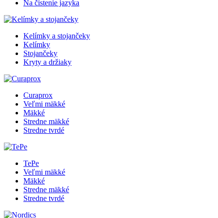
Na čistenie jazyka
Kelímky a stojančeky
Kelímky
Stojančeky
Kryty a držiaky
Curaprox
Veľmi mäkké
Mäkké
Stredne mäkké
Stredne tvrdé
TePe
Veľmi mäkké
Mäkké
Stredne mäkké
Stredne tvrdé