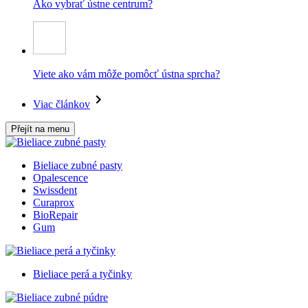
Ako vybrať ústne centrum?
Viete ako vám môže pomôcť ústna sprcha?
Viac článkov
Přejít na menu
Bieliace zubné pasty
Opalescence
Swissdent
Curaprox
BioRepair
Gum
Bieliace perá a tyčinky