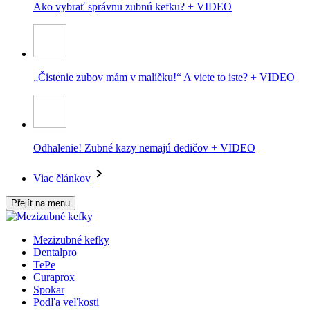
Ako vybrať správnu zubnú kefku? + VIDEO
„Čistenie zubov mám v malíčku!“ A viete to iste? + VIDEO
Odhalenie! Zubné kazy nemajú dedičov + VIDEO
Viac článkov
Přejít na menu
Mezizubné kefky
Dentalpro
TePe
Curaprox
Spokar
Podľa veľkosti