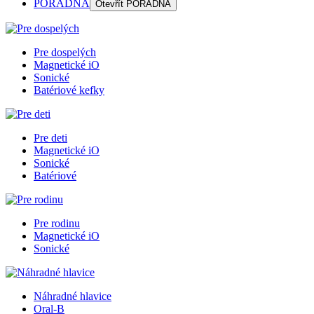
PORADŇA
Otevřít
PORADŇA
Pre dospelých
Magnetické iO
Sonické
Batériové kefky
Pre deti
Magnetické iO
Sonické
Batériové
Pre rodinu
Magnetické iO
Sonické
Náhradné hlavice
Oral-B