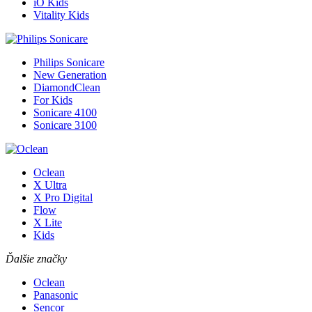
iO Kids
Vitality Kids
Philips Sonicare
New Generation
DiamondClean
For Kids
Sonicare 4100
Sonicare 3100
Oclean
X Ultra
X Pro Digital
Flow
X Lite
Kids
Ďalšie značky
Oclean
Panasonic
Sencor