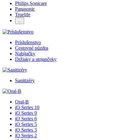
Philips Sonicare
Panasonic
Truelife
…
Príslušenstvo
Cestovné púzdra
Nabíjačky
Držiaky a stojančeky
Sanitizéry
Oral-B
iO Series 10
iO Series 9
iO Series 6
iO Series 5
iO Series 3
iO Series 2