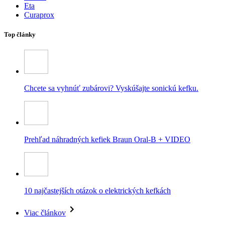
Eta
Curaprox
Top články
Chcete sa vyhnúť zubárovi? Vyskúšajte sonickú kefku.
Prehľad náhradných kefiek Braun Oral-B + VIDEO
10 najčastejších otázok o elektrických kefkách
Viac článkov