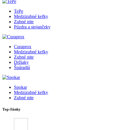
TePe
Medzizubné kefky
Zubné nite
Púzdra a stojančeky
Curaprox
Medzizubné kefky
Zubné nite
Držiaky
Špáradlá
Spokar
Medzizubné kefky
Zubné nite
Top články