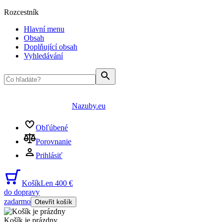
Rozcestník
Hlavní menu
Obsah
Doplňující obsah
Vyhledávání
Nazuby.eu
Obľúbené
Porovnanie
Prihlásiť
Košík
Len 400 €
do dopravy
zadarmo
Otevřít košík
Košík je prázdny
...