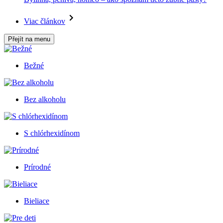
Viac článkov
Přejít na menu
Bežné
Bez alkoholu
S chlórhexidínom
Prírodné
Bieliace