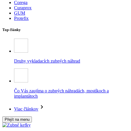
Corega
Curaprox
GUM
Protefix
Top články
Druhy vykladacích zubných náhrad
Čo Vás zaujíma o zubných náhradách, mostíkoch a
implantátoch
Viac článkov
Přejít na menu