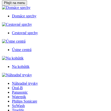
Přejít na menu
Domáce sprchy
Cestovné sprchy
Ústne centrá
Na kohútik
Náhradné trysky
Oral-B
Panasonic
Waterpik
Philips Sonicare
SoWash
Truelife