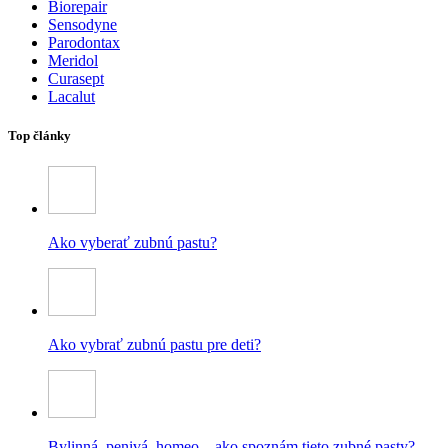
Biorepair
Sensodyne
Parodontax
Meridol
Curasept
Lacalut
Top články
Ako vyberať zubnú pastu?
Ako vybrať zubnú pastu pre deti?
Bylinná, penivá, homeo – ako spoznám tieto zubné pasty?