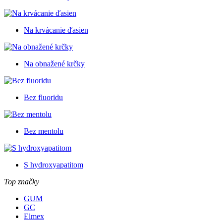
Na krvácanie ďasien
Na obnažené krčky
Bez fluoridu
Bez mentolu
S hydroxyapatitom
Top značky
GUM
GC
Elmex