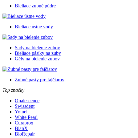
Bieliace zubné púdre
Bieliace ústne vody
Sady na bielenie zubov
Bieliace pásiky na zuby
Gély na bielenie zubov
Zubné pasty pre fajčiarov
Top značky
Opalescence
Swissdent
Yotuel
White Pearl
Curaprox
BlanX
BioRepair