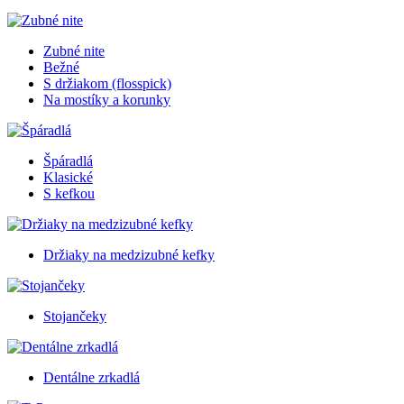
Zubné nite
Bežné
S držiakom (flosspick)
Na mostíky a korunky
Špáradlá
Klasické
S kefkou
Držiaky na medzizubné kefky
Stojančeky
Dentálne zrkadlá