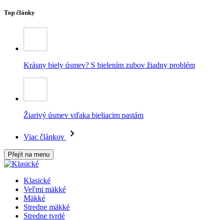
Top články
Krásny biely úsmev? S bielením zubov žiadny problém
Žiarivý úsmev vďaka bieliacim pastám
Viac článkov
Přejít na menu
Klasické
Veľmi mäkké
Mäkké
Stredne mäkké
Stredne tvrdé