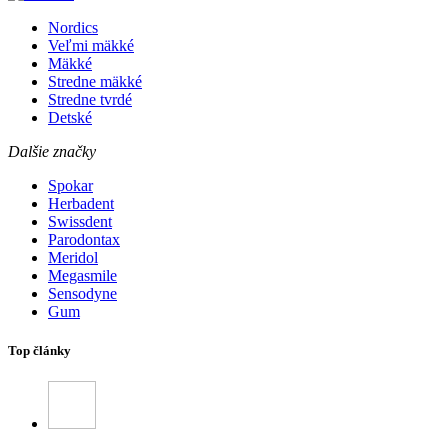
Nordics
Veľmi mäkké
Mäkké
Stredne mäkké
Stredne tvrdé
Detské
Dalšie značky
Spokar
Herbadent
Swissdent
Parodontax
Meridol
Megasmile
Sensodyne
Gum
Top články