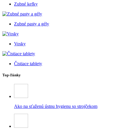
Zubné kefky
Zubné pasty a gély
Vosky
Čistiace tablety
Top články
Ako na sťaženú ústnu hygienu so strojčekom