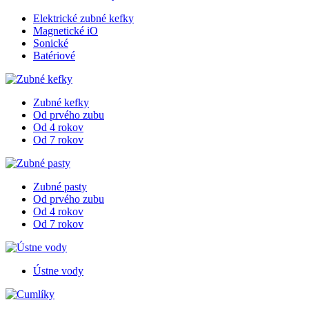
Elektrické zubné kefky
Magnetické iO
Sonické
Batériové
Zubné kefky
Od prvého zubu
Od 4 rokov
Od 7 rokov
Zubné pasty
Od prvého zubu
Od 4 rokov
Od 7 rokov
Ústne vody