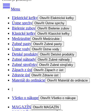
Menu
Elektrické kefky
Otevřít
Elektrické kefky
Ústne sprchy
Otevřít
Ústne sprchy
Bielenie zubov
Otevřít
Bielenie zubov
Klasické kefky
Otevřít
Klasické kefky
Medzizubie
Otevřít
Medzizubie
Zubné pasty
Otevřít
Zubné pasty
Ústne vody
Otevřít
Ústne vody
Detské produkty
Otevřít
Detské produkty
Zubné náhrady
Otevřít
Zubné náhrady
Zubné strojčeky
Otevřít
Zubné strojčeky
Zápach z úst
Otevřít
Zápach z úst
Zdravie úst
Otevřít
Zdravie úst
Materiál do ordinácie
Otevřít
Materiál do ordinácie
|
Všetko o nákupe
Otevřít
Všetko o nákupe
MAGAZÍN
Otevřít
MAGAZÍN