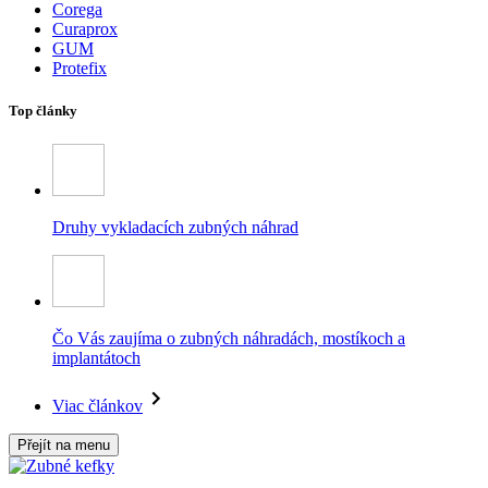
Corega
Curaprox
GUM
Protefix
Top články
Druhy vykladacích zubných náhrad
Čo Vás zaujíma o zubných náhradách, mostíkoch a
implantátoch
Viac článkov
Přejít na menu