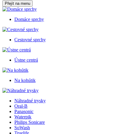
Přejít na menu
Domáce sprchy
Cestovné sprchy
Ústne centrá
Na kohútik
Náhradné trysky
Oral-B
Panasonic
Waterpik
Philips Sonicare
SoWash
Truelife