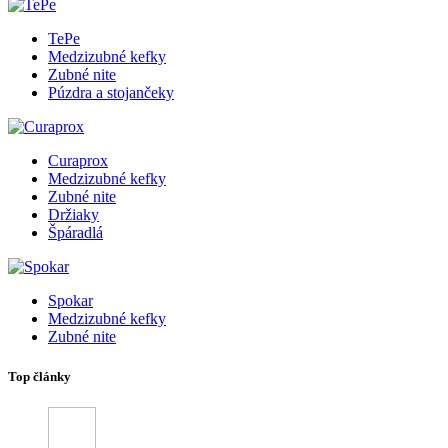
TePe
Medzizubné kefky
Zubné nite
Púzdra a stojančeky
Curaprox
Medzizubné kefky
Zubné nite
Držiaky
Špáradlá
Spokar
Medzizubné kefky
Zubné nite
Top články