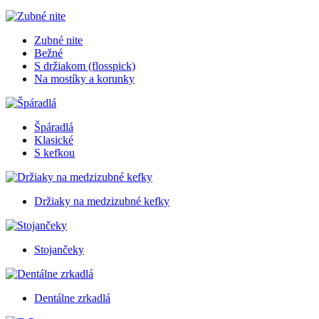
Zubné nite
Bežné
S držiakom (flosspick)
Na mostíky a korunky
Špáradlá
Klasické
S kefkou
Držiaky na medzizubné kefky
Stojančeky
Dentálne zrkadlá