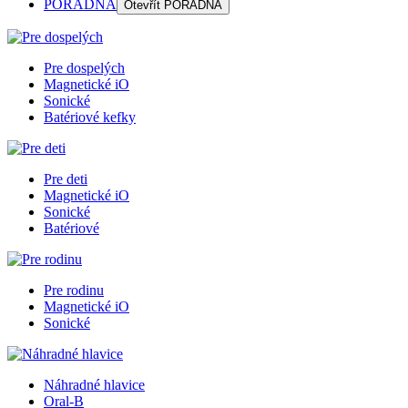
PORADŇA
Otevřít
PORADŇA
Pre dospelých
Magnetické iO
Sonické
Batériové kefky
Pre deti
Magnetické iO
Sonické
Batériové
Pre rodinu
Magnetické iO
Sonické
Náhradné hlavice
Oral-B