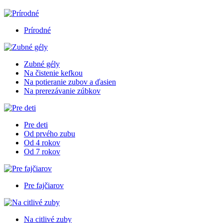
Prírodné
Zubné gély
Na čistenie kefkou
Na potieranie zubov a ďasien
Na prerezávanie zúbkov
Pre deti
Od prvého zubu
Od 4 rokov
Od 7 rokov
Pre fajčiarov
Na citlivé zuby