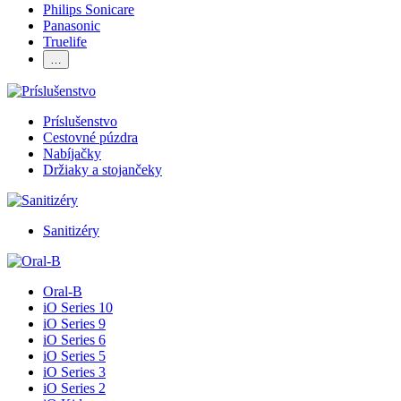
Philips Sonicare
Panasonic
Truelife
…
Príslušenstvo
Cestovné púzdra
Nabíjačky
Držiaky a stojančeky
Sanitizéry
Oral-B
iO Series 10
iO Series 9
iO Series 6
iO Series 5
iO Series 3
iO Series 2