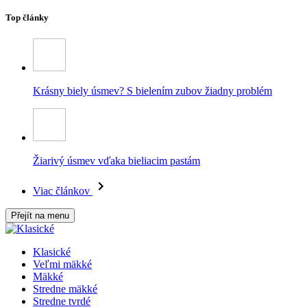
Top články
Krásny biely úsmev? S bielením zubov žiadny problém
Žiarivý úsmev vďaka bieliacim pastám
Viac článkov
Přejít na menu
Klasické
Veľmi mäkké
Mäkké
Stredne mäkké
Stredne tvrdé