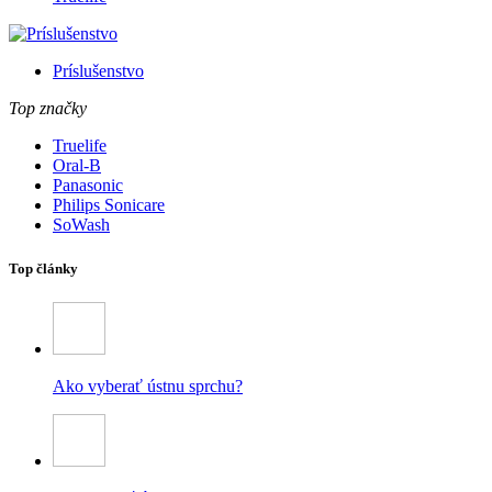
Príslušenstvo
Top značky
Truelife
Oral-B
Panasonic
Philips Sonicare
SoWash
Top články
Ako vyberať ústnu sprchu?