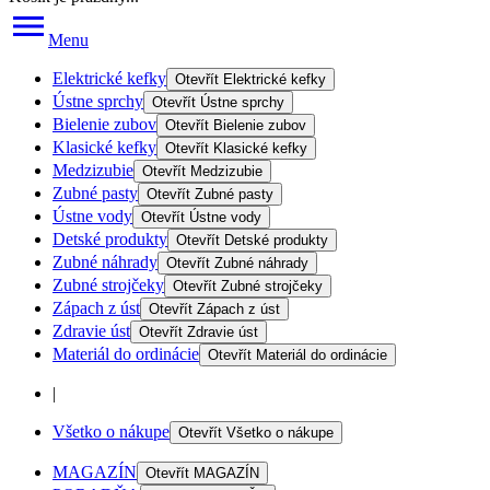
Menu
Elektrické kefky
Otevřít
Elektrické kefky
Ústne sprchy
Otevřít
Ústne sprchy
Bielenie zubov
Otevřít
Bielenie zubov
Klasické kefky
Otevřít
Klasické kefky
Medzizubie
Otevřít
Medzizubie
Zubné pasty
Otevřít
Zubné pasty
Ústne vody
Otevřít
Ústne vody
Detské produkty
Otevřít
Detské produkty
Zubné náhrady
Otevřít
Zubné náhrady
Zubné strojčeky
Otevřít
Zubné strojčeky
Zápach z úst
Otevřít
Zápach z úst
Zdravie úst
Otevřít
Zdravie úst
Materiál do ordinácie
Otevřít
Materiál do ordinácie
|
Všetko o nákupe
Otevřít
Všetko o nákupe
MAGAZÍN
Otevřít
MAGAZÍN