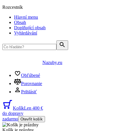
Rozcestník
Hlavní menu
Obsah
Doplňující obsah
Vyhledávání
Nazuby.eu
Obľúbené
Porovnanie
Prihlásiť
Košík
Len 400 €
do dopravy
zadarmo
Otevřít košík
Košík je prázdny
...