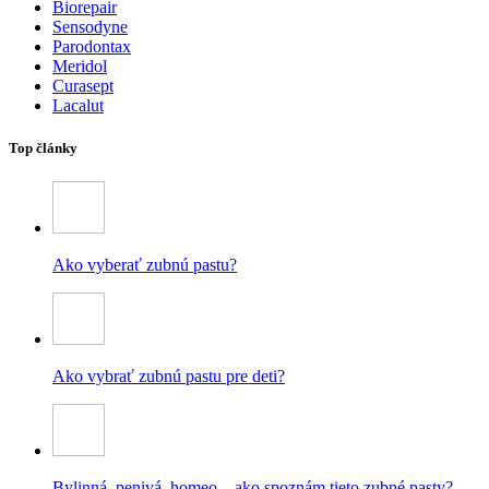
Biorepair
Sensodyne
Parodontax
Meridol
Curasept
Lacalut
Top články
Ako vyberať zubnú pastu?
Ako vybrať zubnú pastu pre deti?
Bylinná, penivá, homeo – ako spoznám tieto zubné pasty?