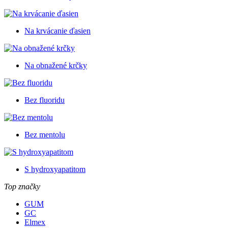
Na krvácanie ďasien
Na obnažené krčky
Bez fluoridu
Bez mentolu
S hydroxyapatitom
Top značky
GUM
GC
Elmex