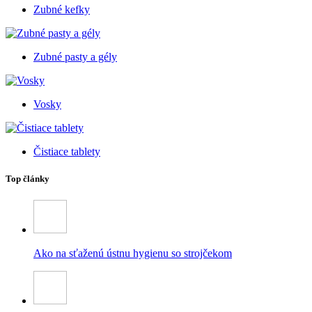
Zubné kefky
Zubné pasty a gély
Vosky
Čistiace tablety
Top články
Ako na sťaženú ústnu hygienu so strojčekom