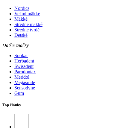
Nordics
Veľmi mäkké
Mäkké
Stredne mäkké
Stredne tvrdé
Detské
Dalšie značky
Spokar
Herbadent
Swissdent
Parodontax
Meridol
Megasmile
Sensodyne
Gum
Top články