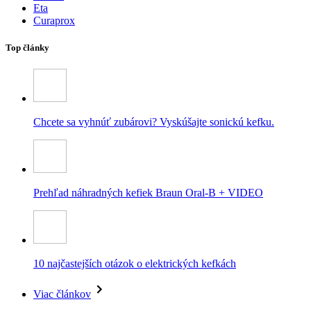
Eta
Curaprox
Top články
Chcete sa vyhnúť zubárovi? Vyskúšajte sonickú kefku.
Prehľad náhradných kefiek Braun Oral-B + VIDEO
10 najčastejších otázok o elektrických kefkách
Viac článkov