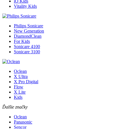
iO Kids
Vitality Kids
Philips Sonicare
New Generation
DiamondClean
For Kids
Sonicare 4100
Sonicare 3100
Oclean
X Ultra
X Pro Digital
Flow
X Lite
Kids
Ďalšie značky
Oclean
Panasonic
Sencor