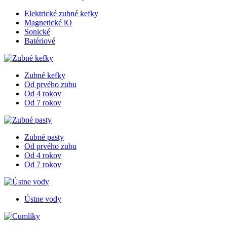
Elektrické zubné kefky
Magnetické iO
Sonické
Batériové
Zubné kefky
Od prvého zubu
Od 4 rokov
Od 7 rokov
Zubné pasty
Od prvého zubu
Od 4 rokov
Od 7 rokov
Ústne vody