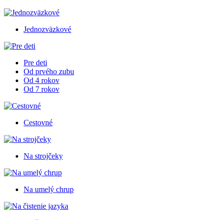
Jednozväzkové
Pre deti
Od prvého zubu
Od 4 rokov
Od 7 rokov
Cestovné
Na strojčeky
Na umelý chrup