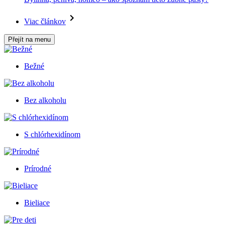
Viac článkov
Přejít na menu
Bežné
Bez alkoholu
S chlórhexidínom
Prírodné
Bieliace