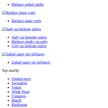
Bieliace zubné púdre
Bieliace ústne vody
Sady na bielenie zubov
Bieliace pásiky na zuby
Gély na bielenie zubov
Zubné pasty pre fajčiarov
Top značky
Opalescence
Swissdent
Yotuel
White Pearl
Curaprox
BlanX
BioRepair