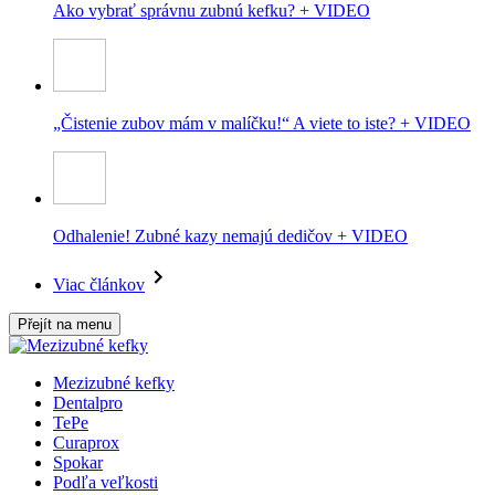
Ako vybrať správnu zubnú kefku? + VIDEO
„Čistenie zubov mám v malíčku!“ A viete to iste? + VIDEO
Odhalenie! Zubné kazy nemajú dedičov + VIDEO
Viac článkov
Přejít na menu
Mezizubné kefky
Dentalpro
TePe
Curaprox
Spokar
Podľa veľkosti