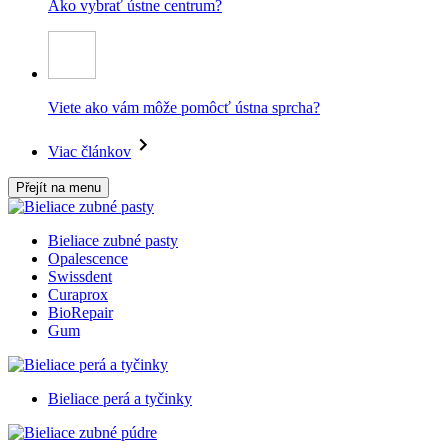
Ako vybrať ústne centrum?
Viete ako vám môže pomôcť ústna sprcha?
Viac článkov
Přejít na menu
Bieliace zubné pasty
Opalescence
Swissdent
Curaprox
BioRepair
Gum
Bieliace perá a tyčinky