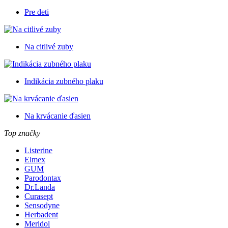
Pre deti
Na citlivé zuby
Indikácia zubného plaku
Na krvácanie ďasien
Top značky
Listerine
Elmex
GUM
Parodontax
Dr.Landa
Curasept
Sensodyne
Herbadent
Meridol