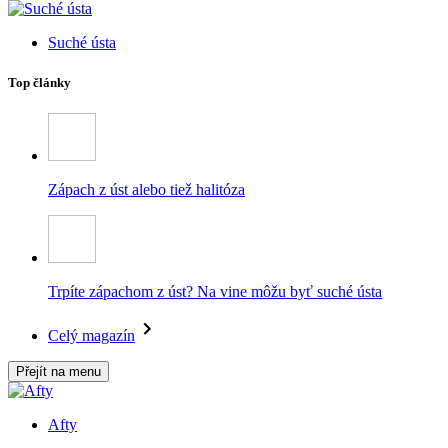
Suché ústa
Top články
Zápach z úst alebo tiež halitóza
Trpíte zápachom z úst? Na vine môžu byť suché ústa
Celý magazín
Přejít na menu
Afty