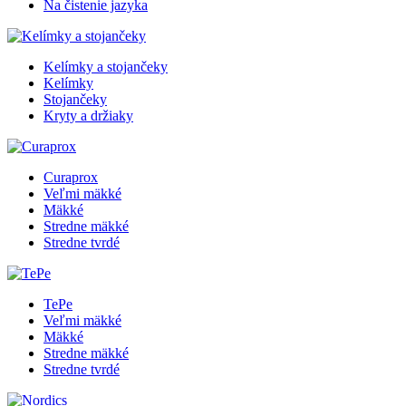
Na čistenie jazyka
Kelímky a stojančeky
Kelímky
Stojančeky
Kryty a držiaky
Curaprox
Veľmi mäkké
Mäkké
Stredne mäkké
Stredne tvrdé
TePe
Veľmi mäkké
Mäkké
Stredne mäkké
Stredne tvrdé