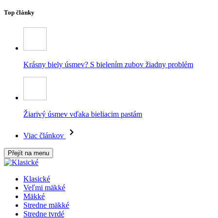
Top články
Krásny biely úsmev? S bielením zubov žiadny problém
Žiarivý úsmev vďaka bieliacim pastám
Viac článkov
Přejít na menu
Klasické
Veľmi mäkké
Mäkké
Stredne mäkké
Stredne tvrdé