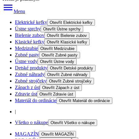
Menu
Elektrické kefky
Otevřít
Elektrické kefky
Ústne sprchy
Otevřít
Ústne sprchy
Bielenie zubov
Otevřít
Bielenie zubov
Klasické kefky
Otevřít
Klasické kefky
Medzizubie
Otevřít
Medzizubie
Zubné pasty
Otevřít
Zubné pasty
Ústne vody
Otevřít
Ústne vody
Detské produkty
Otevřít
Detské produkty
Zubné náhrady
Otevřít
Zubné náhrady
Zubné strojčeky
Otevřít
Zubné strojčeky
Zápach z úst
Otevřít
Zápach z úst
Zdravie úst
Otevřít
Zdravie úst
Materiál do ordinácie
Otevřít
Materiál do ordinácie
|
Všetko o nákupe
Otevřít
Všetko o nákupe
MAGAZÍN
Otevřít
MAGAZÍN