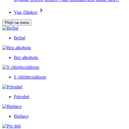
Viac článkov
Přejít na menu
Bežné
Bez alkoholu
S chlórhexidínom
Prírodné
Bieliace