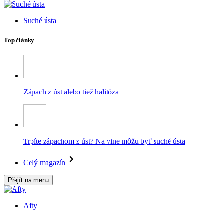
Suché ústa
Top články
Zápach z úst alebo tiež halitóza
Trpíte zápachom z úst? Na vine môžu byť suché ústa
Celý magazín
Přejít na menu
Afty