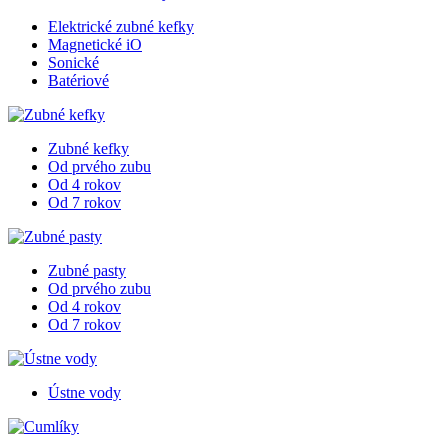
Elektrické zubné kefky
Magnetické iO
Sonické
Batériové
Zubné kefky
Od prvého zubu
Od 4 rokov
Od 7 rokov
Zubné pasty
Od prvého zubu
Od 4 rokov
Od 7 rokov
Ústne vody