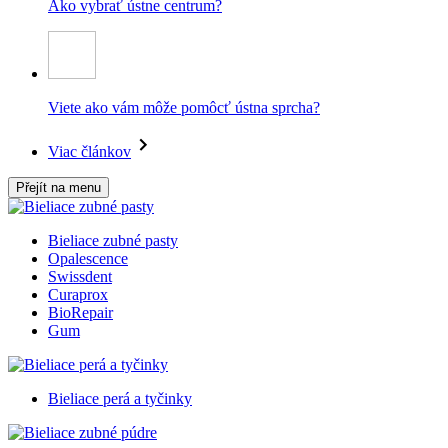
Ako vybrať ústne centrum?
Viete ako vám môže pomôcť ústna sprcha?
Viac článkov
Přejít na menu
Bieliace zubné pasty
Opalescence
Swissdent
Curaprox
BioRepair
Gum
Bieliace perá a tyčinky