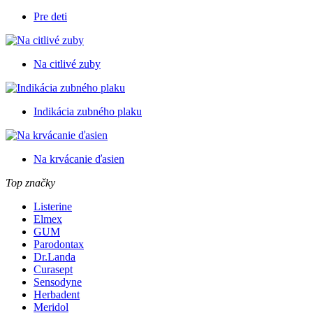
Pre deti
Na citlivé zuby
Indikácia zubného plaku
Na krvácanie ďasien
Top značky
Listerine
Elmex
GUM
Parodontax
Dr.Landa
Curasept
Sensodyne
Herbadent
Meridol