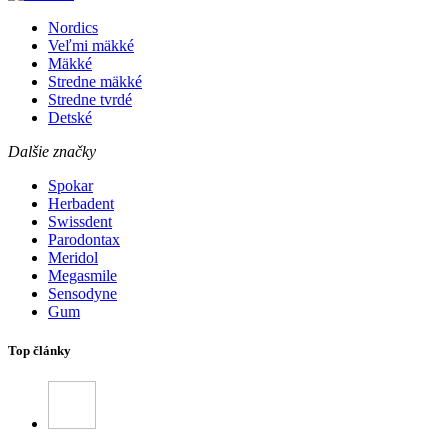
Nordics
Veľmi mäkké
Mäkké
Stredne mäkké
Stredne tvrdé
Detské
Dalšie značky
Spokar
Herbadent
Swissdent
Parodontax
Meridol
Megasmile
Sensodyne
Gum
Top články