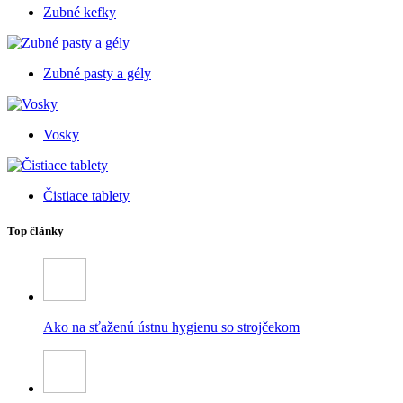
Zubné kefky
Zubné pasty a gély
Vosky
Čistiace tablety
Top články
Ako na sťaženú ústnu hygienu so strojčekom