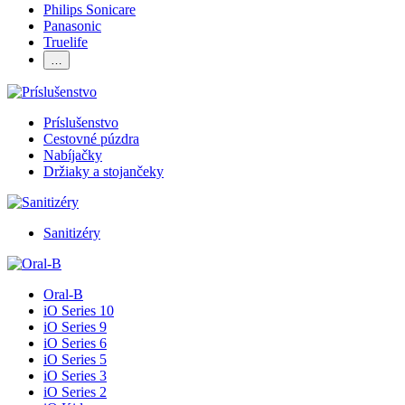
Philips Sonicare
Panasonic
Truelife
…
Príslušenstvo
Cestovné púzdra
Nabíjačky
Držiaky a stojančeky
Sanitizéry
Oral-B
iO Series 10
iO Series 9
iO Series 6
iO Series 5
iO Series 3
iO Series 2