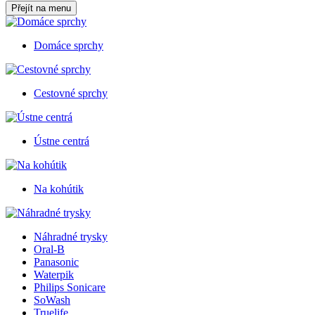
Přejít na menu
Domáce sprchy
Cestovné sprchy
Ústne centrá
Na kohútik
Náhradné trysky
Oral-B
Panasonic
Waterpik
Philips Sonicare
SoWash
Truelife