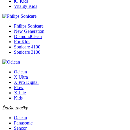
iO Kids
Vitality Kids
Philips Sonicare
New Generation
DiamondClean
For Kids
Sonicare 4100
Sonicare 3100
Oclean
X Ultra
X Pro Digital
Flow
X Lite
Kids
Ďalšie značky
Oclean
Panasonic
Sencor