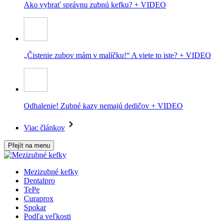
Ako vybrať správnu zubnú kefku? + VIDEO
„Čistenie zubov mám v malíčku!“ A viete to iste? + VIDEO
Odhalenie! Zubné kazy nemajú dedičov + VIDEO
Viac článkov
Přejít na menu
Mezizubné kefky
Dentalpro
TePe
Curaprox
Spokar
Podľa veľkosti