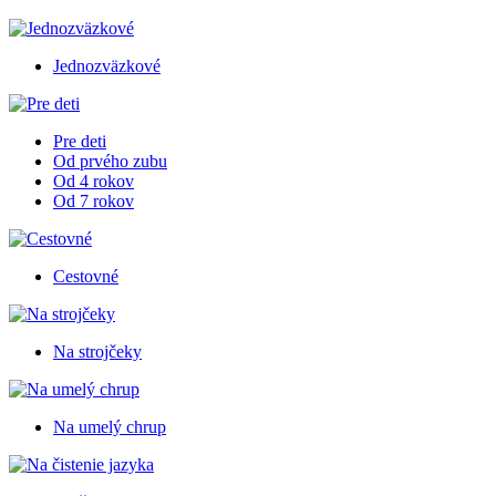
Jednozväzkové
Pre deti
Od prvého zubu
Od 4 rokov
Od 7 rokov
Cestovné
Na strojčeky
Na umelý chrup