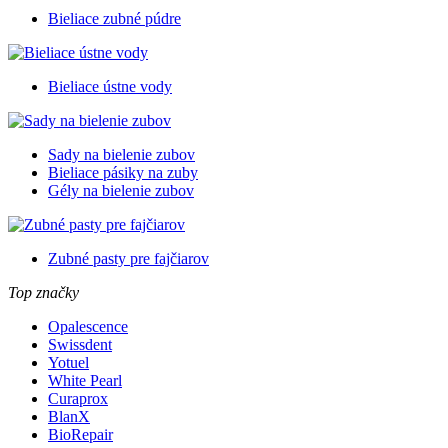
Bieliace zubné púdre
Bieliace ústne vody
Sady na bielenie zubov
Bieliace pásiky na zuby
Gély na bielenie zubov
Zubné pasty pre fajčiarov
Top značky
Opalescence
Swissdent
Yotuel
White Pearl
Curaprox
BlanX
BioRepair