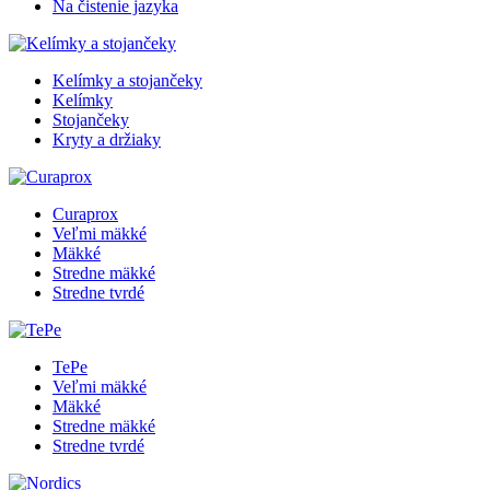
Na čistenie jazyka
Kelímky a stojančeky
Kelímky
Stojančeky
Kryty a držiaky
Curaprox
Veľmi mäkké
Mäkké
Stredne mäkké
Stredne tvrdé
TePe
Veľmi mäkké
Mäkké
Stredne mäkké
Stredne tvrdé