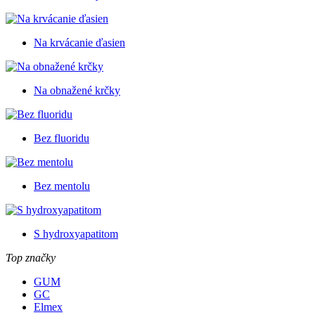
Na krvácanie ďasien
Na obnažené krčky
Bez fluoridu
Bez mentolu
S hydroxyapatitom
Top značky
GUM
GC
Elmex