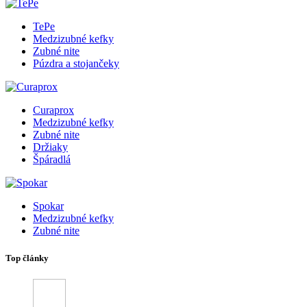
TePe
Medzizubné kefky
Zubné nite
Púzdra a stojančeky
Curaprox
Medzizubné kefky
Zubné nite
Držiaky
Špáradlá
Spokar
Medzizubné kefky
Zubné nite
Top články