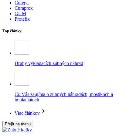
Corega
Curaprox
GUM
Protefix
Top články
Druhy vykladacích zubných náhrad
Čo Vás zaujíma o zubných náhradách, mostíkoch a
implantátoch
Viac článkov
Přejít na menu