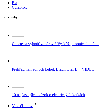
Eta
Curaprox
Top články
Chcete sa vyhnúť zubárovi? Vyskúšajte sonickú kefku.
Prehľad náhradných kefiek Braun Oral-B + VIDEO
10 najčastejších otázok o elektrických kefkách
Viac článkov