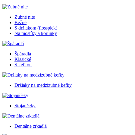
Zubné nite
Bežné
S držiakom (flosspick)
Na mostíky a korunky
Špáradlá
Klasické
S kefkou
Držiaky na medzizubné kefky
Stojančeky
Dentálne zrkadlá