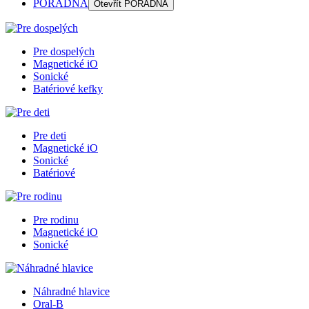
PORADŇA
Otevřít
PORADŇA
Pre dospelých
Magnetické iO
Sonické
Batériové kefky
Pre deti
Magnetické iO
Sonické
Batériové
Pre rodinu
Magnetické iO
Sonické
Náhradné hlavice
Oral-B