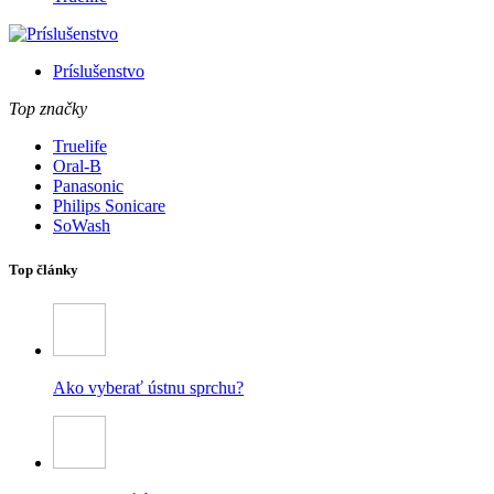
Príslušenstvo
Top značky
Truelife
Oral-B
Panasonic
Philips Sonicare
SoWash
Top články
Ako vyberať ústnu sprchu?