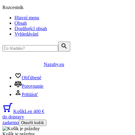
Rozcestník
Hlavní menu
Obsah
Doplňující obsah
Vyhledávání
Nazuby.eu
Obľúbené
Porovnanie
Prihlásiť
Košík
Len 400 €
do dopravy
zadarmo
Otevřít košík
Košík je prázdny
...