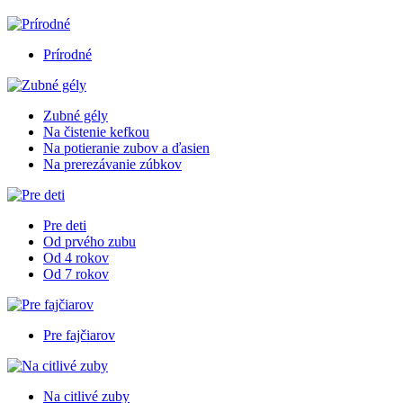
Prírodné
Zubné gély
Na čistenie kefkou
Na potieranie zubov a ďasien
Na prerezávanie zúbkov
Pre deti
Od prvého zubu
Od 4 rokov
Od 7 rokov
Pre fajčiarov
Na citlivé zuby