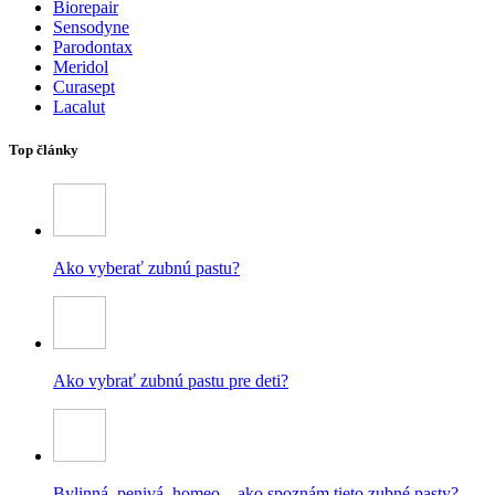
Biorepair
Sensodyne
Parodontax
Meridol
Curasept
Lacalut
Top články
Ako vyberať zubnú pastu?
Ako vybrať zubnú pastu pre deti?
Bylinná, penivá, homeo – ako spoznám tieto zubné pasty?