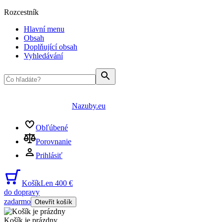
Rozcestník
Hlavní menu
Obsah
Doplňující obsah
Vyhledávání
Nazuby.eu
Obľúbené
Porovnanie
Prihlásiť
Košík
Len 400 €
do dopravy
zadarmo
Otevřít košík
Košík je prázdny
...