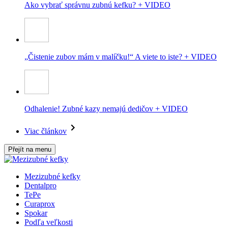
Ako vybrať správnu zubnú kefku? + VIDEO
„Čistenie zubov mám v malíčku!“ A viete to iste? + VIDEO
Odhalenie! Zubné kazy nemajú dedičov + VIDEO
Viac článkov
Přejít na menu
Mezizubné kefky
Dentalpro
TePe
Curaprox
Spokar
Podľa veľkosti