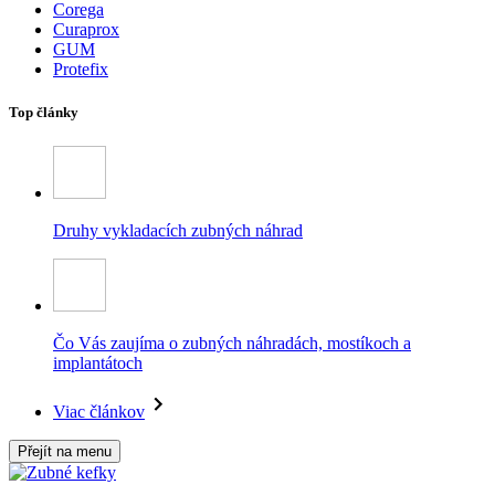
Corega
Curaprox
GUM
Protefix
Top články
Druhy vykladacích zubných náhrad
Čo Vás zaujíma o zubných náhradách, mostíkoch a
implantátoch
Viac článkov
Přejít na menu