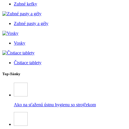
Zubné kefky
Zubné pasty a gély
Vosky
Čistiace tablety
Top články
Ako na sťaženú ústnu hygienu so strojčekom