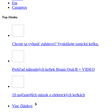
Eta
Curaprox
Top články
Chcete sa vyhnúť zubárovi? Vyskúšajte sonickú kefku.
Prehľad náhradných kefiek Braun Oral-B + VIDEO
10 najčastejších otázok o elektrických kefkách
Viac článkov