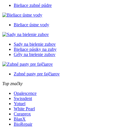
Bieliace zubné púdre
Bieliace ústne vody
Sady na bielenie zubov
Bieliace pásiky na zuby
Gély na bielenie zubov
Zubné pasty pre fajčiarov
Top značky
Opalescence
Swissdent
Yotuel
White Pearl
Curaprox
BlanX
BioRepair