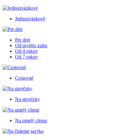
Jednozväzkové
Pre deti
Od prvého zubu
Od 4 rokov
Od 7 rokov
Cestovné
Na strojčeky
Na umelý chrup