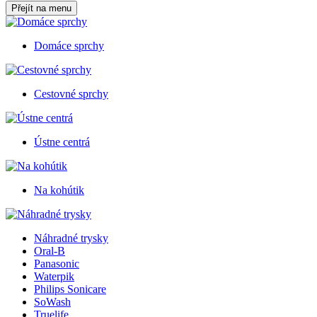
Přejít na menu
Domáce sprchy
Cestovné sprchy
Ústne centrá
Na kohútik
Náhradné trysky
Oral-B
Panasonic
Waterpik
Philips Sonicare
SoWash
Truelife