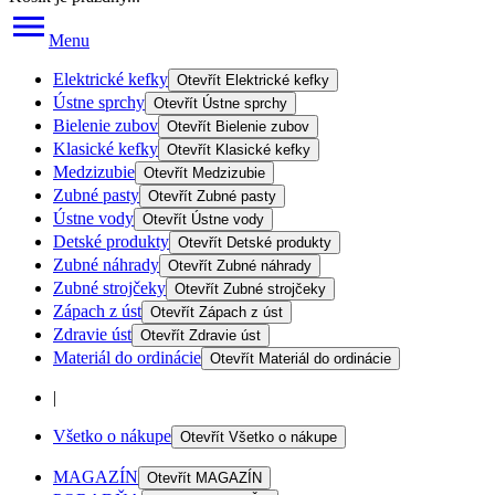
Menu
Elektrické kefky
Otevřít
Elektrické kefky
Ústne sprchy
Otevřít
Ústne sprchy
Bielenie zubov
Otevřít
Bielenie zubov
Klasické kefky
Otevřít
Klasické kefky
Medzizubie
Otevřít
Medzizubie
Zubné pasty
Otevřít
Zubné pasty
Ústne vody
Otevřít
Ústne vody
Detské produkty
Otevřít
Detské produkty
Zubné náhrady
Otevřít
Zubné náhrady
Zubné strojčeky
Otevřít
Zubné strojčeky
Zápach z úst
Otevřít
Zápach z úst
Zdravie úst
Otevřít
Zdravie úst
Materiál do ordinácie
Otevřít
Materiál do ordinácie
|
Všetko o nákupe
Otevřít
Všetko o nákupe
MAGAZÍN
Otevřít
MAGAZÍN