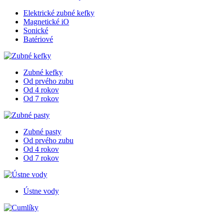
Elektrické zubné kefky
Magnetické iO
Sonické
Batériové
Zubné kefky
Od prvého zubu
Od 4 rokov
Od 7 rokov
Zubné pasty
Od prvého zubu
Od 4 rokov
Od 7 rokov
Ústne vody