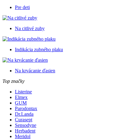
Pre deti
Na citlivé zuby
Indikácia zubného plaku
Na krvácanie ďasien
Top značky
Listerine
Elmex
GUM
Parodontax
Dr.Landa
Curasept
Sensodyne
Herbadent
Meridol