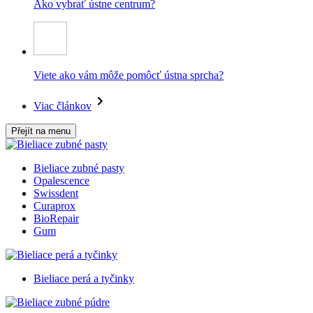
Ako vybrať ústne centrum?
Viete ako vám môže pomôcť ústna sprcha?
Viac článkov
Přejít na menu
Bieliace zubné pasty
Opalescence
Swissdent
Curaprox
BioRepair
Gum
Bieliace perá a tyčinky