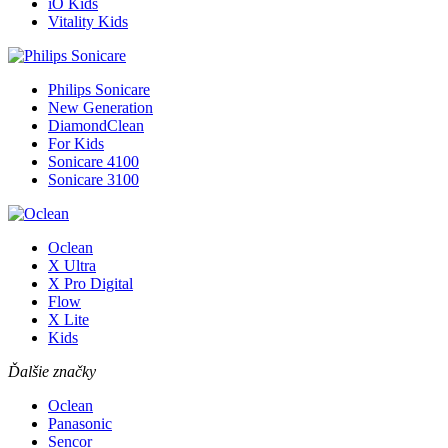
iO Kids
Vitality Kids
Philips Sonicare
New Generation
DiamondClean
For Kids
Sonicare 4100
Sonicare 3100
Oclean
X Ultra
X Pro Digital
Flow
X Lite
Kids
Ďalšie značky
Oclean
Panasonic
Sencor