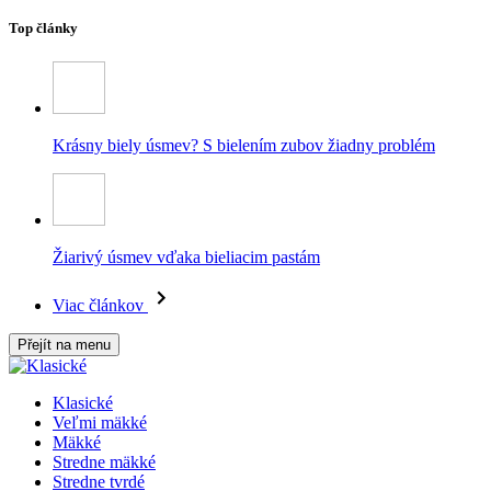
Top články
Krásny biely úsmev? S bielením zubov žiadny problém
Žiarivý úsmev vďaka bieliacim pastám
Viac článkov
Přejít na menu
Klasické
Veľmi mäkké
Mäkké
Stredne mäkké
Stredne tvrdé