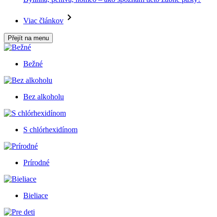
Viac článkov
Přejít na menu
Bežné
Bez alkoholu
S chlórhexidínom
Prírodné
Bieliace