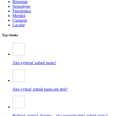
Biorepair
Sensodyne
Parodontax
Meridol
Curasept
Lacalut
Top články
Ako vyberať zubnú pastu?
Ako vybrať zubnú pastu pre deti?
Bylinná, penivá, homeo – ako spoznám tieto zubné pasty?