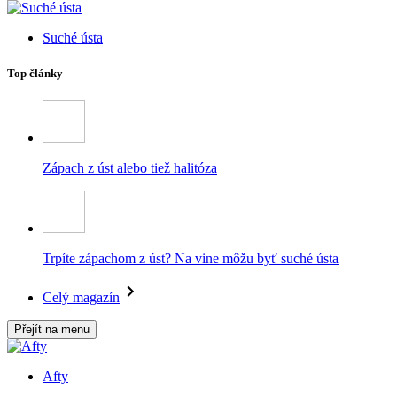
Suché ústa
Top články
Zápach z úst alebo tiež halitóza
Trpíte zápachom z úst? Na vine môžu byť suché ústa
Celý magazín
Přejít na menu
Afty