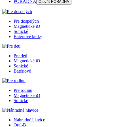
PORADŇA
Otevřít
PORADŇA
Pre dospelých
Magnetické iO
Sonické
Batériové kefky
Pre deti
Magnetické iO
Sonické
Batériové
Pre rodinu
Magnetické iO
Sonické
Náhradné hlavice
Oral-B