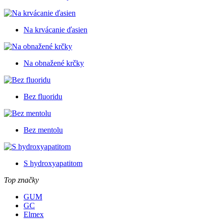
Na krvácanie ďasien
Na obnažené krčky
Bez fluoridu
Bez mentolu
S hydroxyapatitom
Top značky
GUM
GC
Elmex