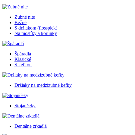
Zubné nite
Bežné
S držiakom (flosspick)
Na mostíky a korunky
Špáradlá
Klasické
S kefkou
Držiaky na medzizubné kefky
Stojančeky
Dentálne zrkadlá