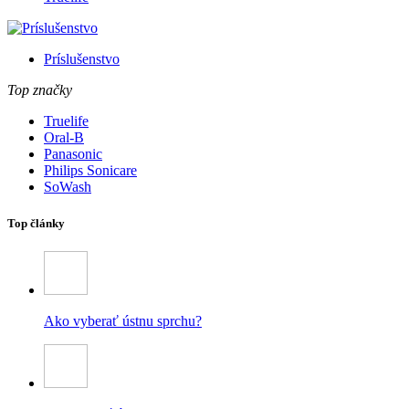
Príslušenstvo
Top značky
Truelife
Oral-B
Panasonic
Philips Sonicare
SoWash
Top články
Ako vyberať ústnu sprchu?