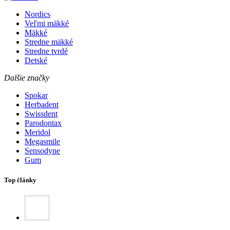
Nordics
Veľmi mäkké
Mäkké
Stredne mäkké
Stredne tvrdé
Detské
Dalšie značky
Spokar
Herbadent
Swissdent
Parodontax
Meridol
Megasmile
Sensodyne
Gum
Top články