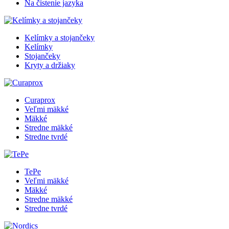
Na čistenie jazyka
Kelímky a stojančeky
Kelímky
Stojančeky
Kryty a držiaky
Curaprox
Veľmi mäkké
Mäkké
Stredne mäkké
Stredne tvrdé
TePe
Veľmi mäkké
Mäkké
Stredne mäkké
Stredne tvrdé