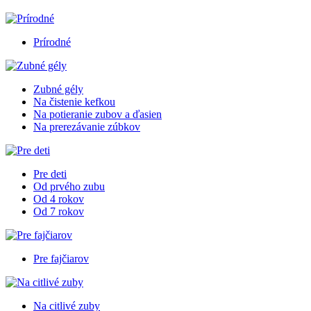
Prírodné
Zubné gély
Na čistenie kefkou
Na potieranie zubov a ďasien
Na prerezávanie zúbkov
Pre deti
Od prvého zubu
Od 4 rokov
Od 7 rokov
Pre fajčiarov
Na citlivé zuby