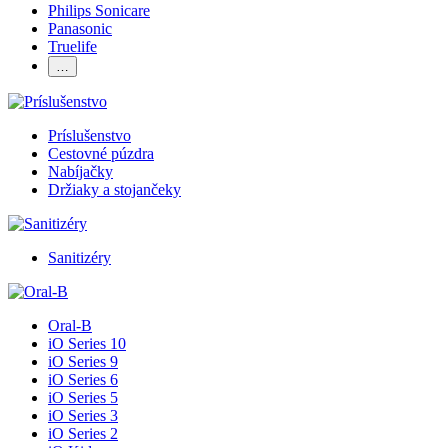
Philips Sonicare
Panasonic
Truelife
…
Príslušenstvo
Cestovné púzdra
Nabíjačky
Držiaky a stojančeky
Sanitizéry
Oral-B
iO Series 10
iO Series 9
iO Series 6
iO Series 5
iO Series 3
iO Series 2