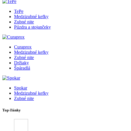
TePe
Medzizubné kefky
Zubné nite
Púzdra a stojančeky
Curaprox
Medzizubné kefky
Zubné nite
Držiaky
Špáradlá
Spokar
Medzizubné kefky
Zubné nite
Top články