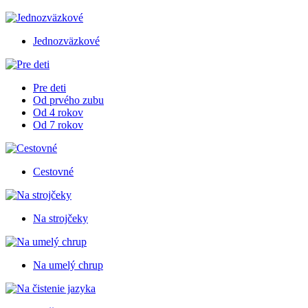
Jednozväzkové
Pre deti
Od prvého zubu
Od 4 rokov
Od 7 rokov
Cestovné
Na strojčeky
Na umelý chrup