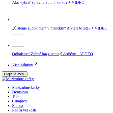
Ako vybrať správnu zubnú kefku? + VIDEO
„Čistenie zubov mám v malíčku!“ A viete to iste? + VIDEO
Odhalenie! Zubné kazy nemajú dedičov + VIDEO
Viac článkov
Přejít na menu
Mezizubné kefky
Dentalpro
TePe
Curaprox
Spokar
Podľa veľkosti