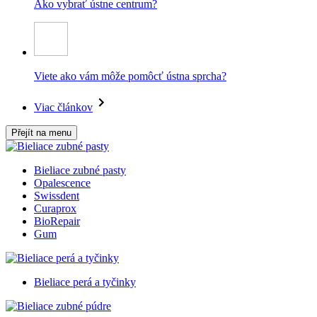
Ako vybrať ústne centrum?
Viete ako vám môže pomôcť ústna sprcha?
Viac článkov
Přejít na menu
Bieliace zubné pasty
Opalescence
Swissdent
Curaprox
BioRepair
Gum
Bieliace perá a tyčinky