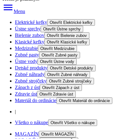
Menu
Elektrické kefky
Otevřít
Elektrické kefky
Ústne sprchy
Otevřít
Ústne sprchy
Bielenie zubov
Otevřít
Bielenie zubov
Klasické kefky
Otevřít
Klasické kefky
Medzizubie
Otevřít
Medzizubie
Zubné pasty
Otevřít
Zubné pasty
Ústne vody
Otevřít
Ústne vody
Detské produkty
Otevřít
Detské produkty
Zubné náhrady
Otevřít
Zubné náhrady
Zubné strojčeky
Otevřít
Zubné strojčeky
Zápach z úst
Otevřít
Zápach z úst
Zdravie úst
Otevřít
Zdravie úst
Materiál do ordinácie
Otevřít
Materiál do ordinácie
|
Všetko o nákupe
Otevřít
Všetko o nákupe
MAGAZÍN
Otevřít
MAGAZÍN