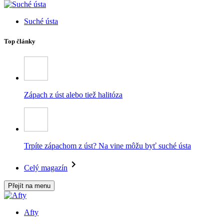
Suché ústa
Top články
Zápach z úst alebo tiež halitóza
Trpíte zápachom z úst? Na vine môžu byť suché ústa
Celý magazín
Přejít na menu
Afty