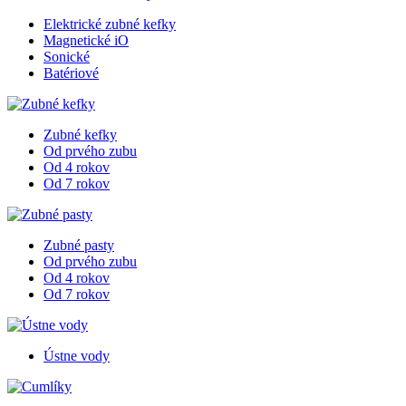
Elektrické zubné kefky
Magnetické iO
Sonické
Batériové
Zubné kefky
Od prvého zubu
Od 4 rokov
Od 7 rokov
Zubné pasty
Od prvého zubu
Od 4 rokov
Od 7 rokov
Ústne vody