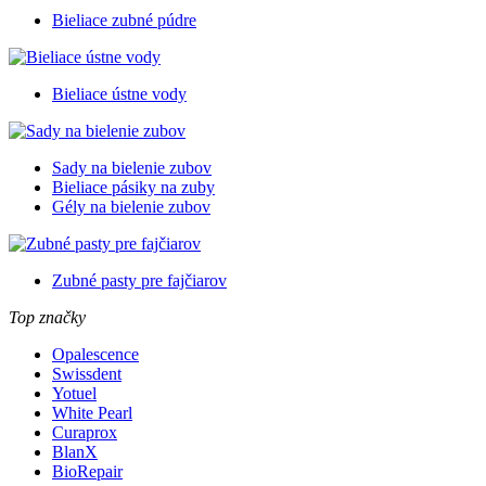
Bieliace zubné púdre
Bieliace ústne vody
Sady na bielenie zubov
Bieliace pásiky na zuby
Gély na bielenie zubov
Zubné pasty pre fajčiarov
Top značky
Opalescence
Swissdent
Yotuel
White Pearl
Curaprox
BlanX
BioRepair