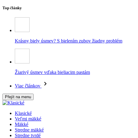
Top články
Krásny biely úsmev? S bielením zubov žiadny problém
Žiarivý úsmev vďaka bieliacim pastám
Viac článkov
Přejít na menu
Klasické
Veľmi mäkké
Mäkké
Stredne mäkké
Stredne tvrdé