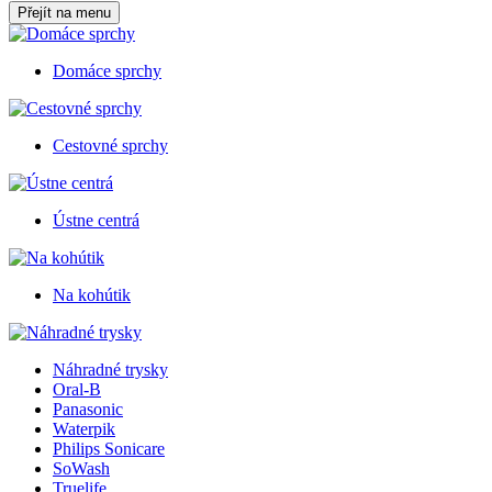
Přejít na menu
Domáce sprchy
Cestovné sprchy
Ústne centrá
Na kohútik
Náhradné trysky
Oral-B
Panasonic
Waterpik
Philips Sonicare
SoWash
Truelife