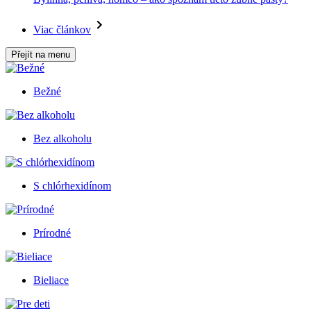
Viac článkov
Přejít na menu
Bežné
Bez alkoholu
S chlórhexidínom
Prírodné
Bieliace