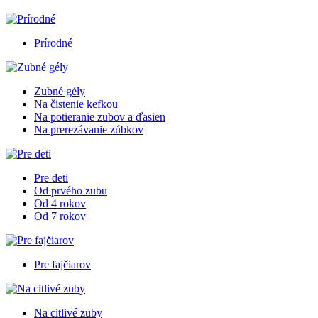
Prírodné
Zubné gély
Na čistenie kefkou
Na potieranie zubov a ďasien
Na prerezávanie zúbkov
Pre deti
Od prvého zubu
Od 4 rokov
Od 7 rokov
Pre fajčiarov
Na citlivé zuby