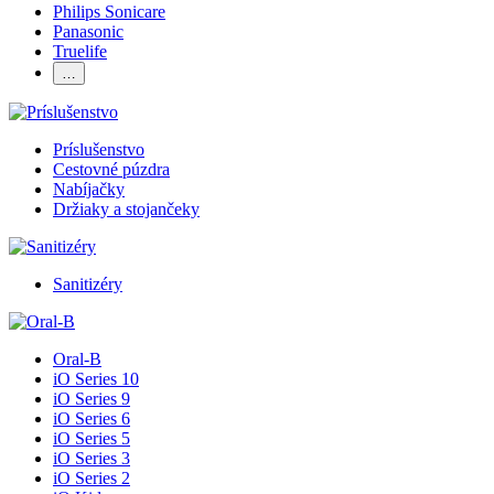
Philips Sonicare
Panasonic
Truelife
…
Príslušenstvo
Cestovné púzdra
Nabíjačky
Držiaky a stojančeky
Sanitizéry
Oral-B
iO Series 10
iO Series 9
iO Series 6
iO Series 5
iO Series 3
iO Series 2