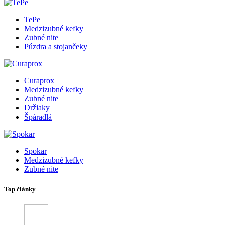
TePe
Medzizubné kefky
Zubné nite
Púzdra a stojančeky
Curaprox
Medzizubné kefky
Zubné nite
Držiaky
Špáradlá
Spokar
Medzizubné kefky
Zubné nite
Top články