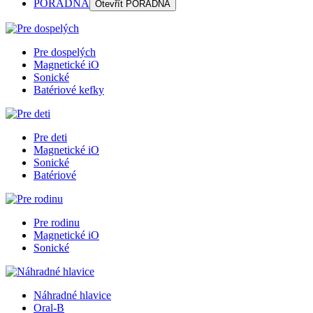
PORADŇA
Otevřít
PORADŇA
Pre dospelých
Magnetické iO
Sonické
Batériové kefky
Pre deti
Magnetické iO
Sonické
Batériové
Pre rodinu
Magnetické iO
Sonické
Náhradné hlavice
Oral-B