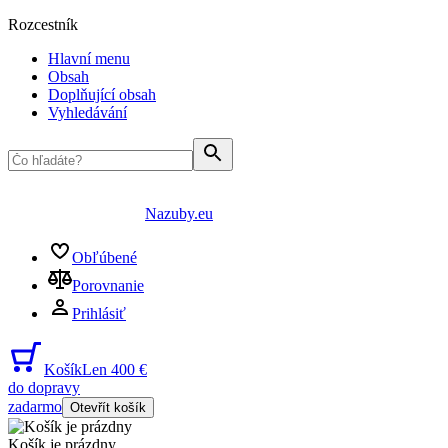
Rozcestník
Hlavní menu
Obsah
Doplňující obsah
Vyhledávání
Nazuby.eu
Obľúbené
Porovnanie
Prihlásiť
Košík
Len 400 €
do dopravy
zadarmo
Otevřít košík
Košík je prázdny
...