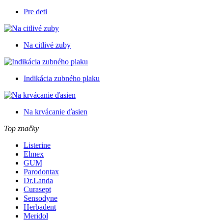
Pre deti
Na citlivé zuby
Indikácia zubného plaku
Na krvácanie ďasien
Top značky
Listerine
Elmex
GUM
Parodontax
Dr.Landa
Curasept
Sensodyne
Herbadent
Meridol