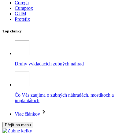
Corega
Curaprox
GUM
Protefix
Top články
Druhy vykladacích zubných náhrad
Čo Vás zaujíma o zubných náhradách, mostíkoch a
implantátoch
Viac článkov
Přejít na menu