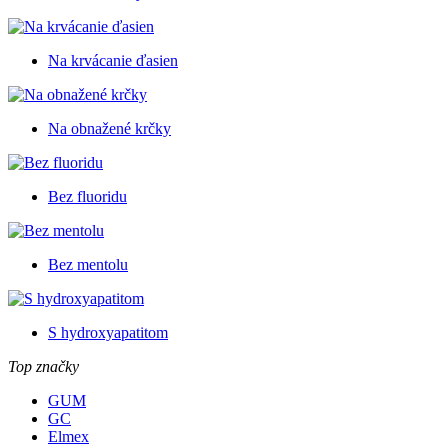
Na krvácanie ďasien
Na obnažené krčky
Bez fluoridu
Bez mentolu
S hydroxyapatitom
Top značky
GUM
GC
Elmex