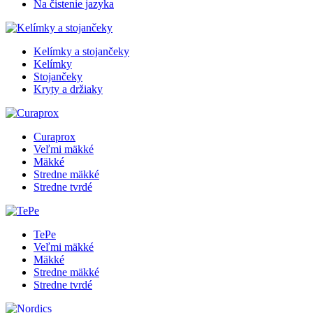
Na čistenie jazyka
Kelímky a stojančeky
Kelímky
Stojančeky
Kryty a držiaky
Curaprox
Veľmi mäkké
Mäkké
Stredne mäkké
Stredne tvrdé
TePe
Veľmi mäkké
Mäkké
Stredne mäkké
Stredne tvrdé