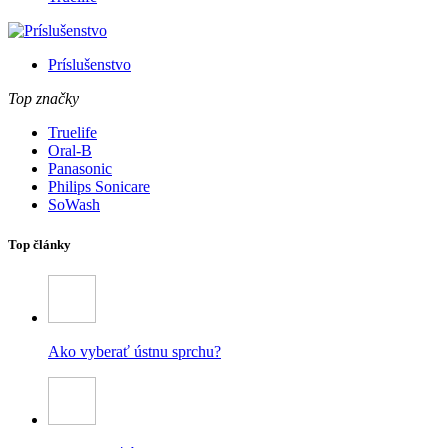
Príslušenstvo
Top značky
Truelife
Oral-B
Panasonic
Philips Sonicare
SoWash
Top články
Ako vyberať ústnu sprchu?