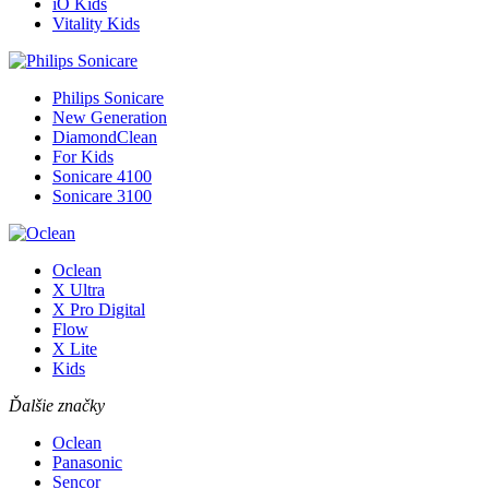
iO Kids
Vitality Kids
Philips Sonicare
New Generation
DiamondClean
For Kids
Sonicare 4100
Sonicare 3100
Oclean
X Ultra
X Pro Digital
Flow
X Lite
Kids
Ďalšie značky
Oclean
Panasonic
Sencor