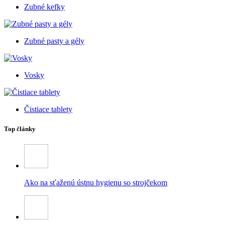
Zubné kefky
Zubné pasty a gély
Vosky
Čistiace tablety
Top články
Ako na sťaženú ústnu hygienu so strojčekom