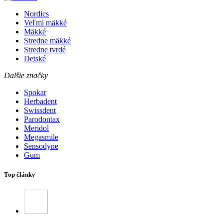
Nordics
Veľmi mäkké
Mäkké
Stredne mäkké
Stredne tvrdé
Detské
Dalšie značky
Spokar
Herbadent
Swissdent
Parodontax
Meridol
Megasmile
Sensodyne
Gum
Top články