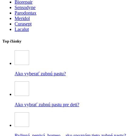
Biorepair
Sensodyne
Parodontax
Meridol
Curasept
Lacalut
Top články
Ako vyberať zubnú pastu?
Ako vybrať zubnú pastu pre deti?
Bylinná, penivá, homeo – ako spoznám tieto zubné pasty?