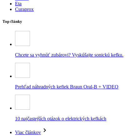
Eta
Curaprox
Top články
Chcete sa vyhnúť zubárovi? Vyskúšajte sonickú kefku.
Prehľad náhradných kefiek Braun Oral-B + VIDEO
10 najčastejších otázok o elektrických kefkách
Viac článkov