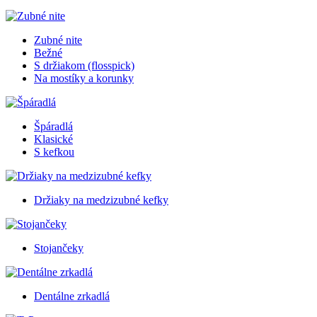
Zubné nite
Bežné
S držiakom (flosspick)
Na mostíky a korunky
Špáradlá
Klasické
S kefkou
Držiaky na medzizubné kefky
Stojančeky
Dentálne zrkadlá