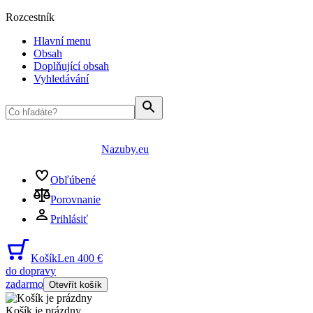
Rozcestník
Hlavní menu
Obsah
Doplňující obsah
Vyhledávání
Nazuby.eu
Obľúbené
Porovnanie
Prihlásiť
Košík
Len 400 €
do dopravy
zadarmo
Otevřít košík
Košík je prázdny
...