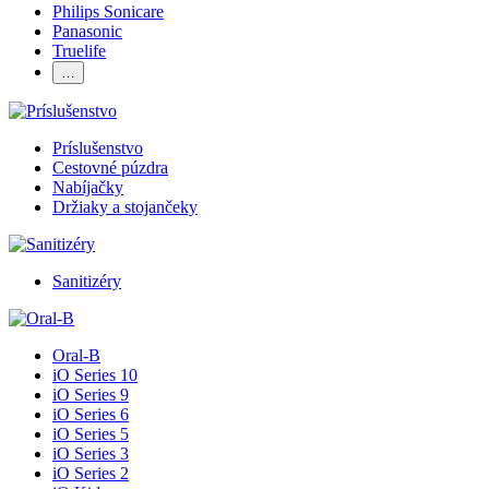
Philips Sonicare
Panasonic
Truelife
…
Príslušenstvo
Cestovné púzdra
Nabíjačky
Držiaky a stojančeky
Sanitizéry
Oral-B
iO Series 10
iO Series 9
iO Series 6
iO Series 5
iO Series 3
iO Series 2