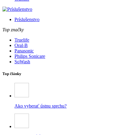
Príslušenstvo
Top značky
Truelife
Oral-B
Panasonic
Philips Sonicare
SoWash
Top články
Ako vyberať ústnu sprchu?