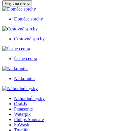
Přejít na menu
Domáce sprchy
Cestovné sprchy
Ústne centrá
Na kohútik
Náhradné trysky
Oral-B
Panasonic
Waterpik
Philips Sonicare
SoWash
Truelife