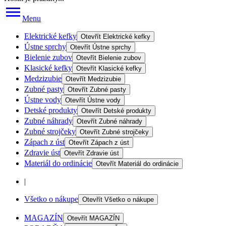
Menu
Elektrické kefky
Otevřít
Elektrické kefky
Ústne sprchy
Otevřít
Ústne sprchy
Bielenie zubov
Otevřít
Bielenie zubov
Klasické kefky
Otevřít
Klasické kefky
Medzizubie
Otevřít
Medzizubie
Zubné pasty
Otevřít
Zubné pasty
Ústne vody
Otevřít
Ústne vody
Detské produkty
Otevřít
Detské produkty
Zubné náhrady
Otevřít
Zubné náhrady
Zubné strojčeky
Otevřít
Zubné strojčeky
Zápach z úst
Otevřít
Zápach z úst
Zdravie úst
Otevřít
Zdravie úst
Materiál do ordinácie
Otevřít
Materiál do ordinácie
|
Všetko o nákupe
Otevřít
Všetko o nákupe
MAGAZÍN
Otevřít
MAGAZÍN