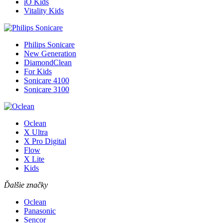
iO Kids
Vitality Kids
Philips Sonicare
New Generation
DiamondClean
For Kids
Sonicare 4100
Sonicare 3100
Oclean
X Ultra
X Pro Digital
Flow
X Lite
Kids
Ďalšie značky
Oclean
Panasonic
Sencor