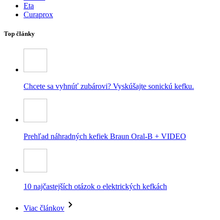
Eta
Curaprox
Top články
Chcete sa vyhnúť zubárovi? Vyskúšajte sonickú kefku.
Prehľad náhradných kefiek Braun Oral-B + VIDEO
10 najčastejších otázok o elektrických kefkách
Viac článkov