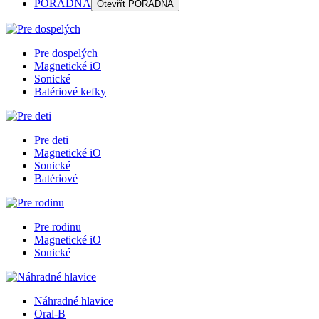
PORADŇA
Otevřít
PORADŇA
Pre dospelých
Magnetické iO
Sonické
Batériové kefky
Pre deti
Magnetické iO
Sonické
Batériové
Pre rodinu
Magnetické iO
Sonické
Náhradné hlavice
Oral-B