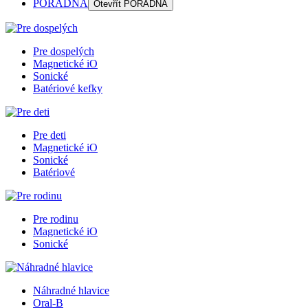
PORADŇA
Otevřít
PORADŇA
Pre dospelých
Magnetické iO
Sonické
Batériové kefky
Pre deti
Magnetické iO
Sonické
Batériové
Pre rodinu
Magnetické iO
Sonické
Náhradné hlavice
Oral-B