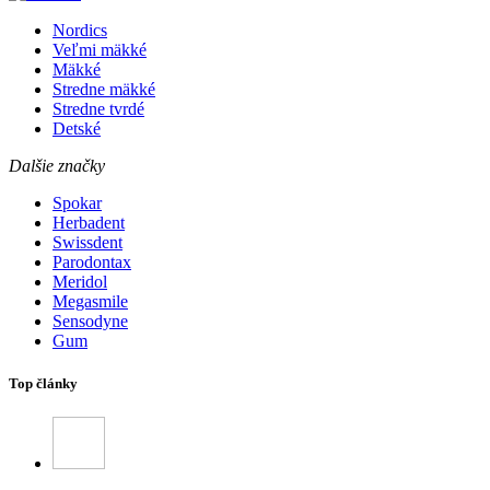
Nordics
Veľmi mäkké
Mäkké
Stredne mäkké
Stredne tvrdé
Detské
Dalšie značky
Spokar
Herbadent
Swissdent
Parodontax
Meridol
Megasmile
Sensodyne
Gum
Top články