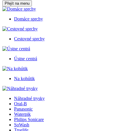
Přejít na menu
Domáce sprchy
Cestovné sprchy
Ústne centrá
Na kohútik
Náhradné trysky
Oral-B
Panasonic
Waterpik
Philips Sonicare
SoWash
Truelife