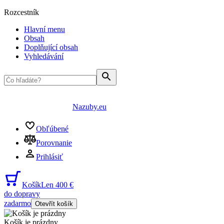
Rozcestník
Hlavní menu
Obsah
Doplňující obsah
Vyhledávání
Nazuby.eu
Obľúbené
Porovnanie
Prihlásiť
Košík
Len 400 €
do dopravy
zadarmo
Otevřít košík
Košík je prázdny
...