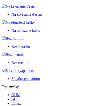
Na krvácanie ďasien
Na obnažené krčky
Bez fluoridu
Bez mentolu
S hydroxyapatitom
Top značky
GUM
GC
Elmex