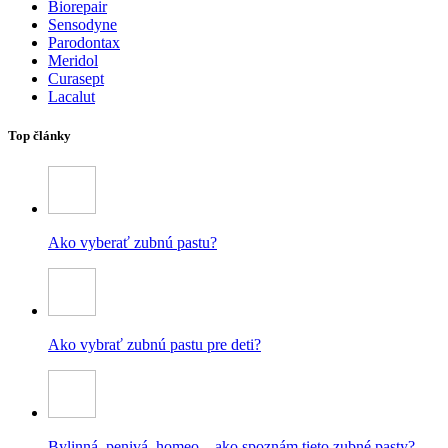
Biorepair
Sensodyne
Parodontax
Meridol
Curasept
Lacalut
Top články
Ako vyberať zubnú pastu?
Ako vybrať zubnú pastu pre deti?
Bylinná, penivá, homeo – ako spoznám tieto zubné pasty?