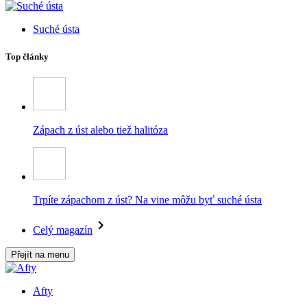
Suché ústa
Top články
Zápach z úst alebo tiež halitóza
Trpíte zápachom z úst? Na vine môžu byť suché ústa
Celý magazín
Přejít na menu
Afty