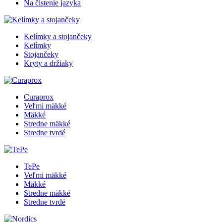
Na čistenie jazyka
Kelímky a stojančeky
Kelímky
Stojančeky
Kryty a držiaky
Curaprox
Veľmi mäkké
Mäkké
Stredne mäkké
Stredne tvrdé
TePe
Veľmi mäkké
Mäkké
Stredne mäkké
Stredne tvrdé