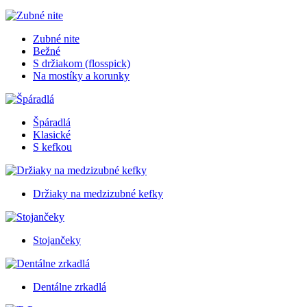
Zubné nite
Bežné
S držiakom (flosspick)
Na mostíky a korunky
Špáradlá
Klasické
S kefkou
Držiaky na medzizubné kefky
Stojančeky
Dentálne zrkadlá