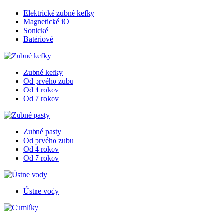
Elektrické zubné kefky
Magnetické iO
Sonické
Batériové
Zubné kefky
Od prvého zubu
Od 4 rokov
Od 7 rokov
Zubné pasty
Od prvého zubu
Od 4 rokov
Od 7 rokov
Ústne vody