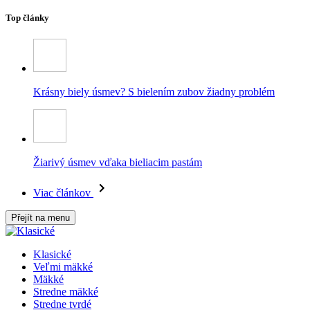
Top články
Krásny biely úsmev? S bielením zubov žiadny problém
Žiarivý úsmev vďaka bieliacim pastám
Viac článkov
Přejít na menu
Klasické
Veľmi mäkké
Mäkké
Stredne mäkké
Stredne tvrdé