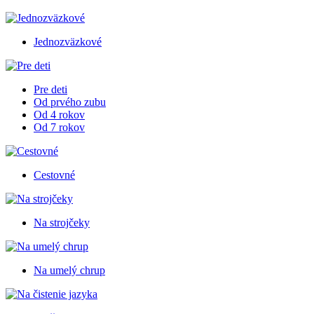
Jednozväzkové
Pre deti
Od prvého zubu
Od 4 rokov
Od 7 rokov
Cestovné
Na strojčeky
Na umelý chrup