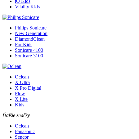
iO Kids
Vitality Kids
Philips Sonicare
New Generation
DiamondClean
For Kids
Sonicare 4100
Sonicare 3100
Oclean
X Ultra
X Pro Digital
Flow
X Lite
Kids
Ďalšie značky
Oclean
Panasonic
Sencor