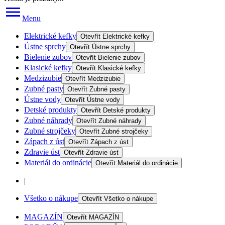
Menu
Elektrické kefky
Otevřít
Elektrické kefky
Ústne sprchy
Otevřít
Ústne sprchy
Bielenie zubov
Otevřít
Bielenie zubov
Klasické kefky
Otevřít
Klasické kefky
Medzizubie
Otevřít
Medzizubie
Zubné pasty
Otevřít
Zubné pasty
Ústne vody
Otevřít
Ústne vody
Detské produkty
Otevřít
Detské produkty
Zubné náhrady
Otevřít
Zubné náhrady
Zubné strojčeky
Otevřít
Zubné strojčeky
Zápach z úst
Otevřít
Zápach z úst
Zdravie úst
Otevřít
Zdravie úst
Materiál do ordinácie
Otevřít
Materiál do ordinácie
|
Všetko o nákupe
Otevřít
Všetko o nákupe
MAGAZÍN
Otevřít
MAGAZÍN