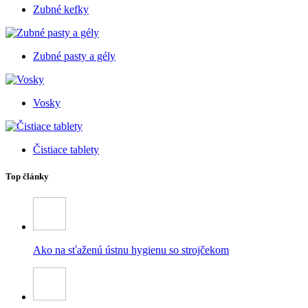
Zubné kefky
Zubné pasty a gély
Vosky
Čistiace tablety
Top články
Ako na sťaženú ústnu hygienu so strojčekom