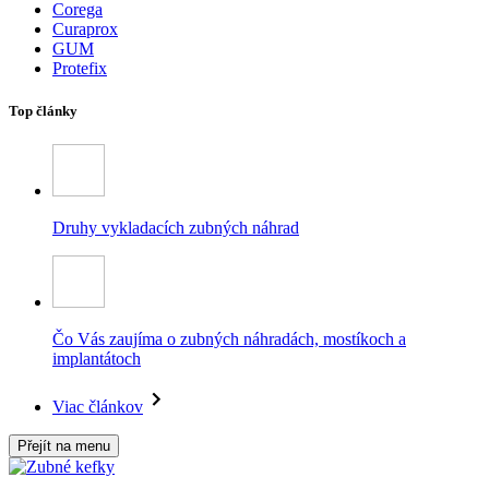
Corega
Curaprox
GUM
Protefix
Top články
Druhy vykladacích zubných náhrad
Čo Vás zaujíma o zubných náhradách, mostíkoch a
implantátoch
Viac článkov
Přejít na menu