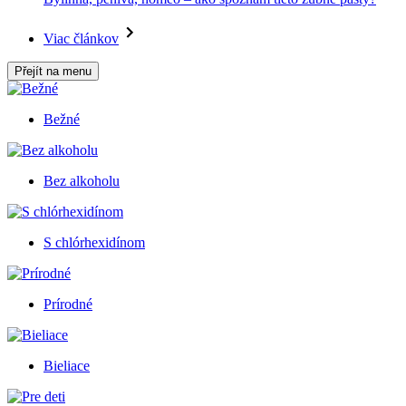
Viac článkov
Přejít na menu
Bežné
Bez alkoholu
S chlórhexidínom
Prírodné
Bieliace