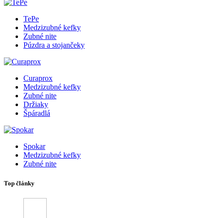
TePe
Medzizubné kefky
Zubné nite
Púzdra a stojančeky
Curaprox
Medzizubné kefky
Zubné nite
Držiaky
Špáradlá
Spokar
Medzizubné kefky
Zubné nite
Top články