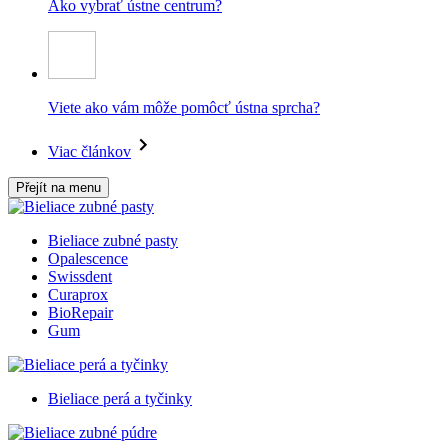
Ako vybrať ústne centrum?
Viete ako vám môže pomôcť ústna sprcha?
Viac článkov
Přejít na menu
Bieliace zubné pasty
Opalescence
Swissdent
Curaprox
BioRepair
Gum
Bieliace perá a tyčinky