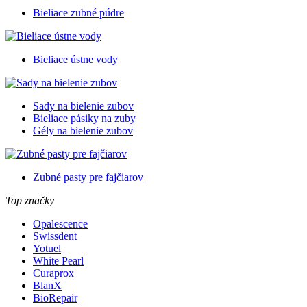
Bieliace zubné púdre
Bieliace ústne vody
Sady na bielenie zubov
Bieliace pásiky na zuby
Gély na bielenie zubov
Zubné pasty pre fajčiarov
Top značky
Opalescence
Swissdent
Yotuel
White Pearl
Curaprox
BlanX
BioRepair