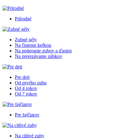
Prírodné
Zubné gély
Na čistenie kefkou
Na potieranie zubov a ďasien
Na prerezávanie zúbkov
Pre deti
Od prvého zubu
Od 4 rokov
Od 7 rokov
Pre fajčiarov
Na citlivé zuby