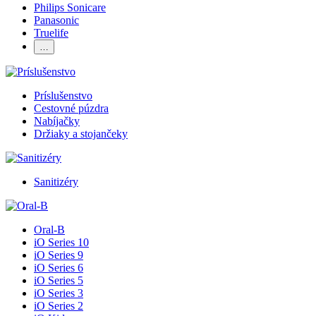
Philips Sonicare
Panasonic
Truelife
…
Príslušenstvo
Cestovné púzdra
Nabíjačky
Držiaky a stojančeky
Sanitizéry
Oral-B
iO Series 10
iO Series 9
iO Series 6
iO Series 5
iO Series 3
iO Series 2