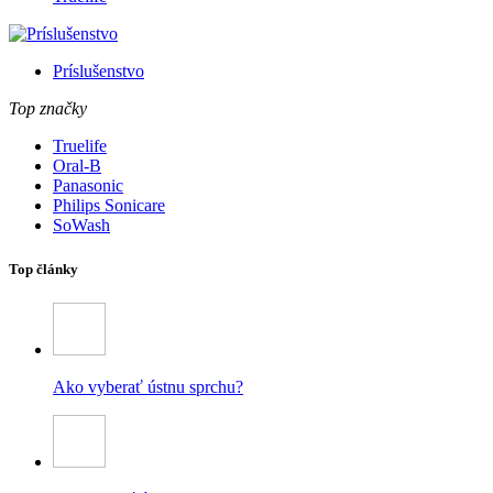
Príslušenstvo
Top značky
Truelife
Oral-B
Panasonic
Philips Sonicare
SoWash
Top články
Ako vyberať ústnu sprchu?