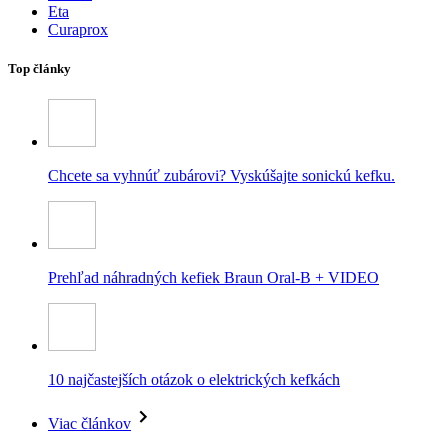
Eta
Curaprox
Top články
Chcete sa vyhnúť zubárovi? Vyskúšajte sonickú kefku.
Prehľad náhradných kefiek Braun Oral-B + VIDEO
10 najčastejších otázok o elektrických kefkách
Viac článkov