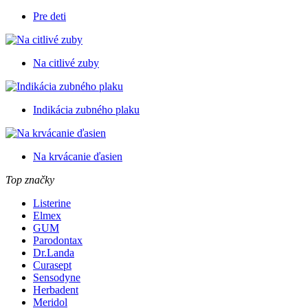
Pre deti
Na citlivé zuby
Indikácia zubného plaku
Na krvácanie ďasien
Top značky
Listerine
Elmex
GUM
Parodontax
Dr.Landa
Curasept
Sensodyne
Herbadent
Meridol