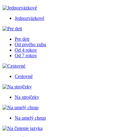
Jednozväzkové
Pre deti
Od prvého zubu
Od 4 rokov
Od 7 rokov
Cestovné
Na strojčeky
Na umelý chrup