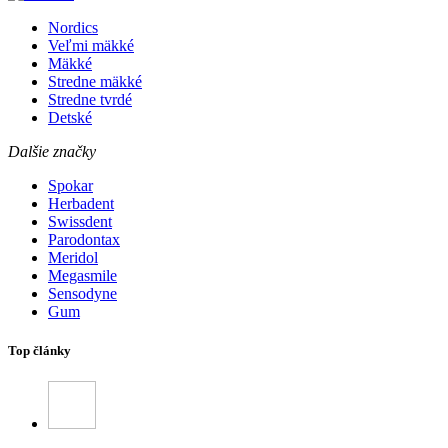
Nordics
Veľmi mäkké
Mäkké
Stredne mäkké
Stredne tvrdé
Detské
Dalšie značky
Spokar
Herbadent
Swissdent
Parodontax
Meridol
Megasmile
Sensodyne
Gum
Top články