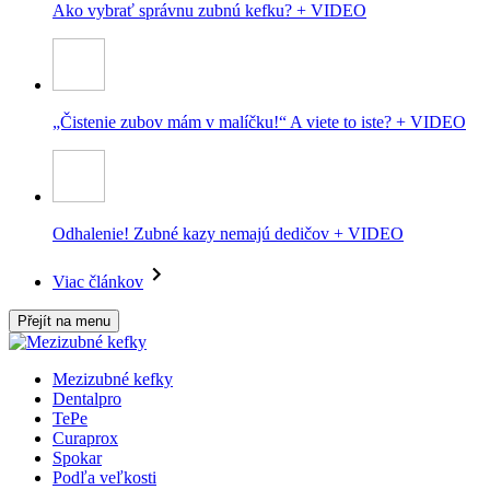
Ako vybrať správnu zubnú kefku? + VIDEO
„Čistenie zubov mám v malíčku!“ A viete to iste? + VIDEO
Odhalenie! Zubné kazy nemajú dedičov + VIDEO
Viac článkov
Přejít na menu
Mezizubné kefky
Dentalpro
TePe
Curaprox
Spokar
Podľa veľkosti