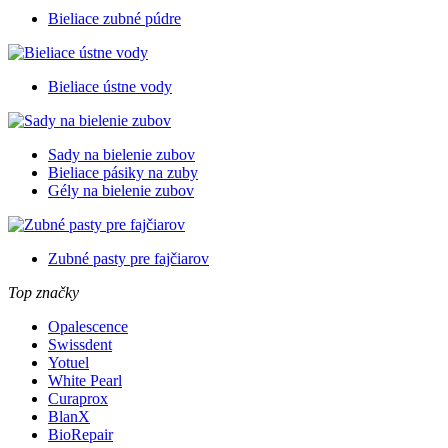
Bieliace zubné púdre
Bieliace ústne vody
Sady na bielenie zubov
Bieliace pásiky na zuby
Gély na bielenie zubov
Zubné pasty pre fajčiarov
Top značky
Opalescence
Swissdent
Yotuel
White Pearl
Curaprox
BlanX
BioRepair