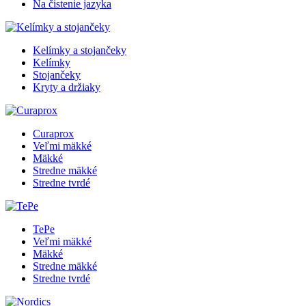
Na čistenie jazyka
Kelímky a stojančeky
Kelímky
Stojančeky
Kryty a držiaky
Curaprox
Veľmi mäkké
Mäkké
Stredne mäkké
Stredne tvrdé
TePe
Veľmi mäkké
Mäkké
Stredne mäkké
Stredne tvrdé