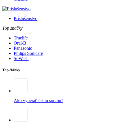
Príslušenstvo
Top značky
Truelife
Oral-B
Panasonic
Philips Sonicare
SoWash
Top články
Ako vyberať ústnu sprchu?