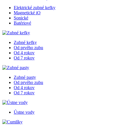
Elektrické zubné kefky
Magnetické iO
Sonické
Batériové
Zubné kefky
Od prvého zubu
Od 4 rokov
Od 7 rokov
Zubné pasty
Od prvého zubu
Od 4 rokov
Od 7 rokov
Ústne vody