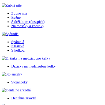
Zubné nite
Bežné
S držiakom (flosspick)
Na mostíky a korunky
Špáradlá
Klasické
S kefkou
Držiaky na medzizubné kefky
Stojančeky
Dentálne zrkadlá