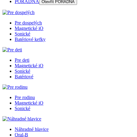
PORADŇA
Otevřít
PORADŇA
Pre dospelých
Magnetické iO
Sonické
Batériové kefky
Pre deti
Magnetické iO
Sonické
Batériové
Pre rodinu
Magnetické iO
Sonické
Náhradné hlavice
Oral-B