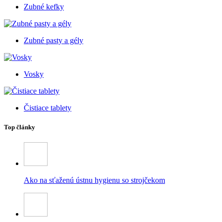
Zubné kefky
Zubné pasty a gély
Vosky
Čistiace tablety
Top články
Ako na sťaženú ústnu hygienu so strojčekom