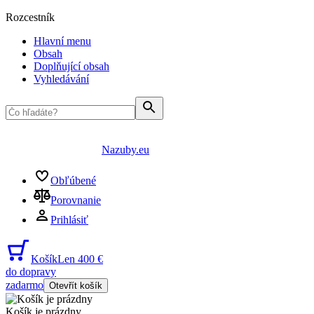
Rozcestník
Hlavní menu
Obsah
Doplňující obsah
Vyhledávání
Nazuby.eu
Obľúbené
Porovnanie
Prihlásiť
Košík
Len 400 €
do dopravy
zadarmo
Otevřít košík
Košík je prázdny
...