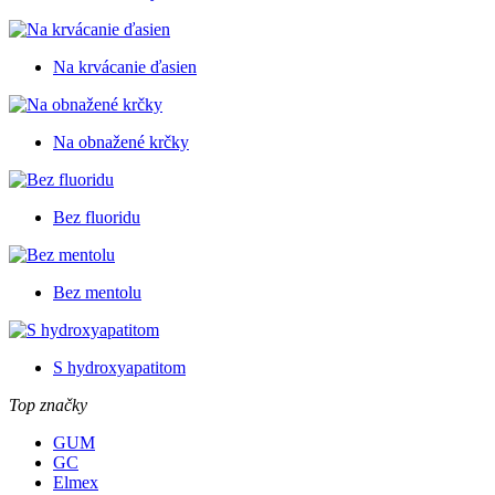
Na krvácanie ďasien
Na obnažené krčky
Bez fluoridu
Bez mentolu
S hydroxyapatitom
Top značky
GUM
GC
Elmex