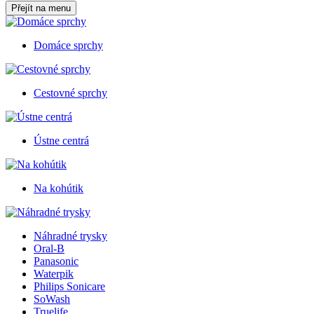
Přejít na menu
Domáce sprchy
Cestovné sprchy
Ústne centrá
Na kohútik
Náhradné trysky
Oral-B
Panasonic
Waterpik
Philips Sonicare
SoWash
Truelife