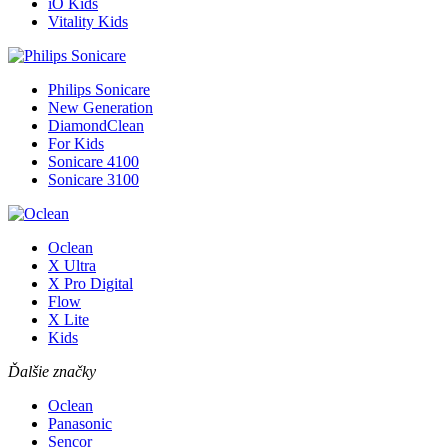
iO Kids
Vitality Kids
Philips Sonicare
New Generation
DiamondClean
For Kids
Sonicare 4100
Sonicare 3100
Oclean
X Ultra
X Pro Digital
Flow
X Lite
Kids
Ďalšie značky
Oclean
Panasonic
Sencor