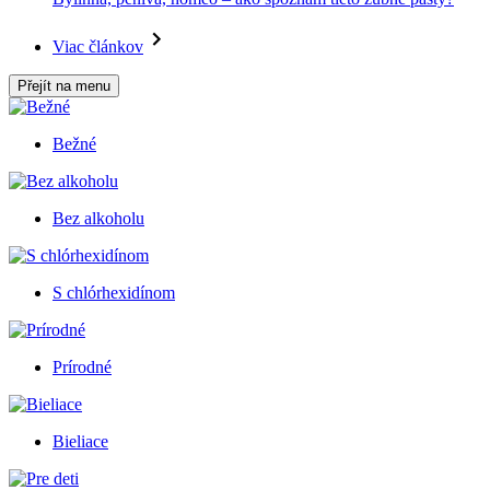
Viac článkov
Přejít na menu
Bežné
Bez alkoholu
S chlórhexidínom
Prírodné
Bieliace