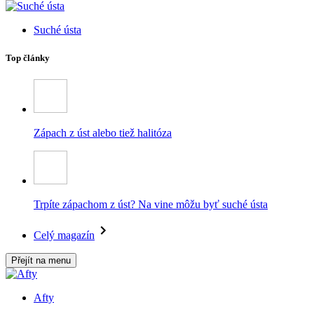
Suché ústa
Top články
Zápach z úst alebo tiež halitóza
Trpíte zápachom z úst? Na vine môžu byť suché ústa
Celý magazín
Přejít na menu
Afty