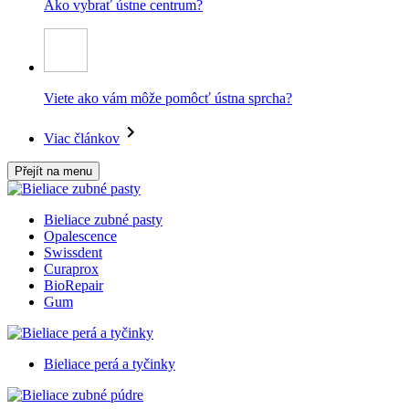
Ako vybrať ústne centrum?
Viete ako vám môže pomôcť ústna sprcha?
Viac článkov
Přejít na menu
Bieliace zubné pasty
Opalescence
Swissdent
Curaprox
BioRepair
Gum
Bieliace perá a tyčinky