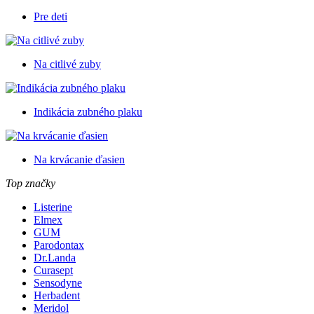
Pre deti
Na citlivé zuby
Indikácia zubného plaku
Na krvácanie ďasien
Top značky
Listerine
Elmex
GUM
Parodontax
Dr.Landa
Curasept
Sensodyne
Herbadent
Meridol