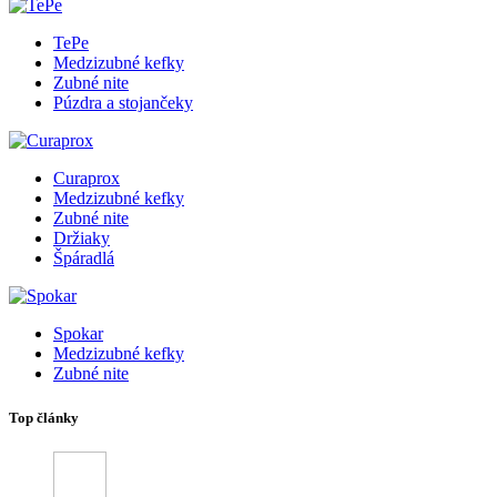
TePe
Medzizubné kefky
Zubné nite
Púzdra a stojančeky
Curaprox
Medzizubné kefky
Zubné nite
Držiaky
Špáradlá
Spokar
Medzizubné kefky
Zubné nite
Top články