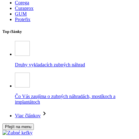
Corega
Curaprox
GUM
Protefix
Top články
Druhy vykladacích zubných náhrad
Čo Vás zaujíma o zubných náhradách, mostíkoch a
implantátoch
Viac článkov
Přejít na menu