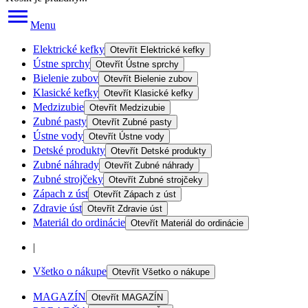
Menu
Elektrické kefky
Otevřít
Elektrické kefky
Ústne sprchy
Otevřít
Ústne sprchy
Bielenie zubov
Otevřít
Bielenie zubov
Klasické kefky
Otevřít
Klasické kefky
Medzizubie
Otevřít
Medzizubie
Zubné pasty
Otevřít
Zubné pasty
Ústne vody
Otevřít
Ústne vody
Detské produkty
Otevřít
Detské produkty
Zubné náhrady
Otevřít
Zubné náhrady
Zubné strojčeky
Otevřít
Zubné strojčeky
Zápach z úst
Otevřít
Zápach z úst
Zdravie úst
Otevřít
Zdravie úst
Materiál do ordinácie
Otevřít
Materiál do ordinácie
|
Všetko o nákupe
Otevřít
Všetko o nákupe
MAGAZÍN
Otevřít
MAGAZÍN