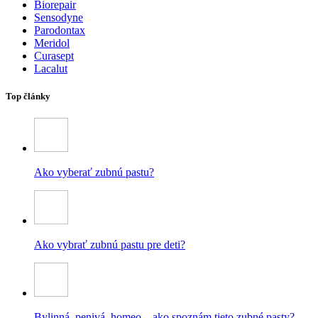
Biorepair
Sensodyne
Parodontax
Meridol
Curasept
Lacalut
Top články
Ako vyberať zubnú pastu?
Ako vybrať zubnú pastu pre deti?
Bylinná, penivá, homeo – ako spoznám tieto zubné pasty?