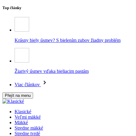
Top články
Krásny biely úsmev? S bielením zubov žiadny problém
Žiarivý úsmev vďaka bieliacim pastám
Viac článkov
Přejít na menu
Klasické
Veľmi mäkké
Mäkké
Stredne mäkké
Stredne tvrdé