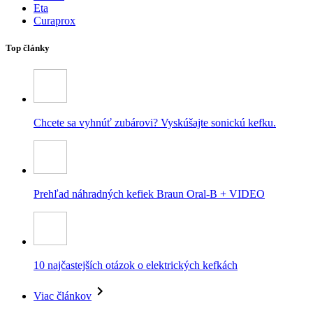
Eta
Curaprox
Top články
Chcete sa vyhnúť zubárovi? Vyskúšajte sonickú kefku.
Prehľad náhradných kefiek Braun Oral-B + VIDEO
10 najčastejších otázok o elektrických kefkách
Viac článkov