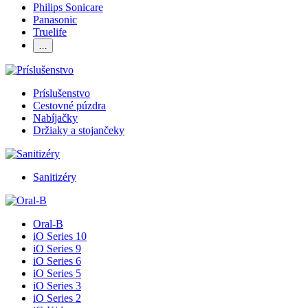
Philips Sonicare
Panasonic
Truelife
…
Príslušenstvo
Cestovné púzdra
Nabíjačky
Držiaky a stojančeky
Sanitizéry
Oral-B
iO Series 10
iO Series 9
iO Series 6
iO Series 5
iO Series 3
iO Series 2