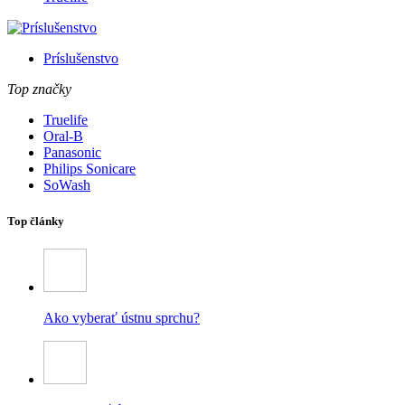
Príslušenstvo
Top značky
Truelife
Oral-B
Panasonic
Philips Sonicare
SoWash
Top články
Ako vyberať ústnu sprchu?