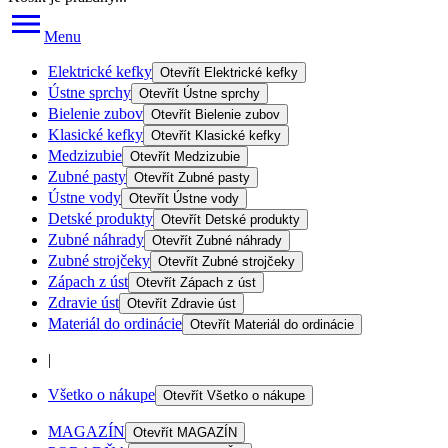
Menu
Elektrické kefky
Otevřít
Elektrické kefky
Ústne sprchy
Otevřít
Ústne sprchy
Bielenie zubov
Otevřít
Bielenie zubov
Klasické kefky
Otevřít
Klasické kefky
Medzizubie
Otevřít
Medzizubie
Zubné pasty
Otevřít
Zubné pasty
Ústne vody
Otevřít
Ústne vody
Detské produkty
Otevřít
Detské produkty
Zubné náhrady
Otevřít
Zubné náhrady
Zubné strojčeky
Otevřít
Zubné strojčeky
Zápach z úst
Otevřít
Zápach z úst
Zdravie úst
Otevřít
Zdravie úst
Materiál do ordinácie
Otevřít
Materiál do ordinácie
|
Všetko o nákupe
Otevřít
Všetko o nákupe
MAGAZÍN
Otevřít
MAGAZÍN