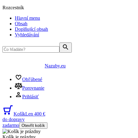
Rozcestník
Hlavní menu
Obsah
Doplňující obsah
Vyhledávání
Nazuby.eu
Obľúbené
Porovnanie
Prihlásiť
Košík
Len 400 €
do dopravy
zadarmo
Otevřít košík
Košík je prázdny
...