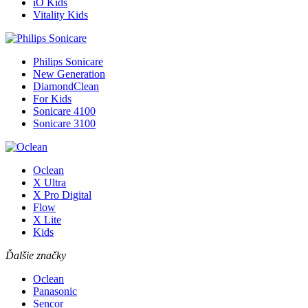
iO Kids
Vitality Kids
Philips Sonicare
New Generation
DiamondClean
For Kids
Sonicare 4100
Sonicare 3100
Oclean
X Ultra
X Pro Digital
Flow
X Lite
Kids
Ďalšie značky
Oclean
Panasonic
Sencor