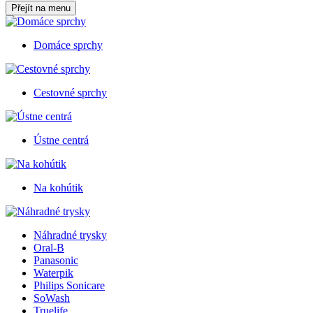
Přejít na menu
Domáce sprchy
Cestovné sprchy
Ústne centrá
Na kohútik
Náhradné trysky
Oral-B
Panasonic
Waterpik
Philips Sonicare
SoWash
Truelife