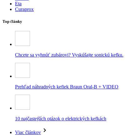
Eta
Curaprox
Top články
Chcete sa vyhnúť zubárovi? Vyskúšajte sonickú kefku.
Prehľad náhradných kefiek Braun Oral-B + VIDEO
10 najčastejších otázok o elektrických kefkách
Viac článkov