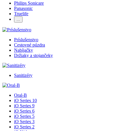
Philips Sonicare
Panasonic
Truelife
…
Príslušenstvo
Cestovné púzdra
Nabíjačky
Držiaky a stojančeky
Sanitizéry
Oral-B
iO Series 10
iO Series 9
iO Series 6
iO Series 5
iO Series 3
iO Series 2