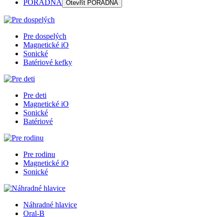
PORADŇA
Otevřít
PORADŇA
Pre dospelých
Magnetické iO
Sonické
Batériové kefky
Pre deti
Magnetické iO
Sonické
Batériové
Pre rodinu
Magnetické iO
Sonické
Náhradné hlavice
Oral-B