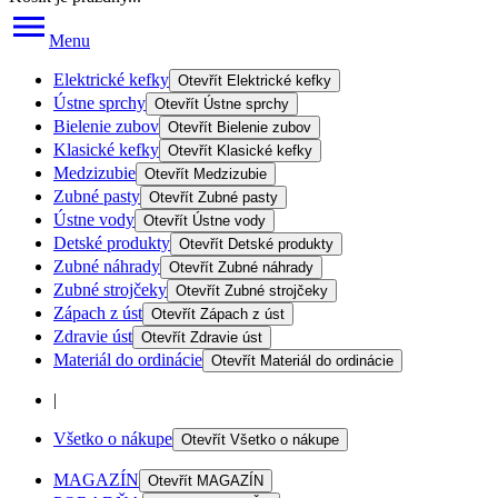
Menu
Elektrické kefky
Otevřít
Elektrické kefky
Ústne sprchy
Otevřít
Ústne sprchy
Bielenie zubov
Otevřít
Bielenie zubov
Klasické kefky
Otevřít
Klasické kefky
Medzizubie
Otevřít
Medzizubie
Zubné pasty
Otevřít
Zubné pasty
Ústne vody
Otevřít
Ústne vody
Detské produkty
Otevřít
Detské produkty
Zubné náhrady
Otevřít
Zubné náhrady
Zubné strojčeky
Otevřít
Zubné strojčeky
Zápach z úst
Otevřít
Zápach z úst
Zdravie úst
Otevřít
Zdravie úst
Materiál do ordinácie
Otevřít
Materiál do ordinácie
|
Všetko o nákupe
Otevřít
Všetko o nákupe
MAGAZÍN
Otevřít
MAGAZÍN