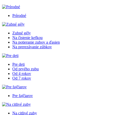
Prírodné
Zubné gély
Na čistenie kefkou
Na potieranie zubov a ďasien
Na prerezávanie zúbkov
Pre deti
Od prvého zubu
Od 4 rokov
Od 7 rokov
Pre fajčiarov
Na citlivé zuby