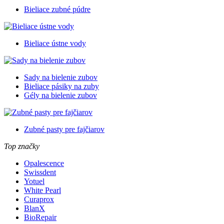
Bieliace zubné púdre
Bieliace ústne vody
Sady na bielenie zubov
Bieliace pásiky na zuby
Gély na bielenie zubov
Zubné pasty pre fajčiarov
Top značky
Opalescence
Swissdent
Yotuel
White Pearl
Curaprox
BlanX
BioRepair