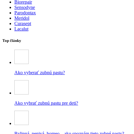
Biorepair
Sensodyne
Parodontax
Meridol
Curasept
Lacalut
Top články
Ako vyberať zubnú pastu?
Ako vybrať zubnú pastu pre deti?
Bylinná, penivá, homeo – ako spoznám tieto zubné pasty?