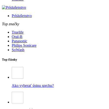
Príslušenstvo
Top značky
Truelife
Oral-B
Panasonic
Philips Sonicare
SoWash
Top články
Ako vyberať ústnu sprchu?