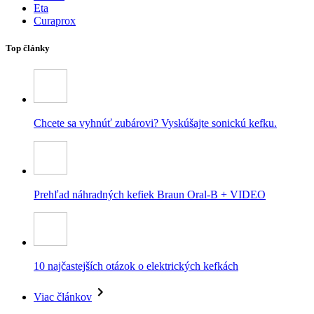
Eta
Curaprox
Top články
Chcete sa vyhnúť zubárovi? Vyskúšajte sonickú kefku.
Prehľad náhradných kefiek Braun Oral-B + VIDEO
10 najčastejších otázok o elektrických kefkách
Viac článkov