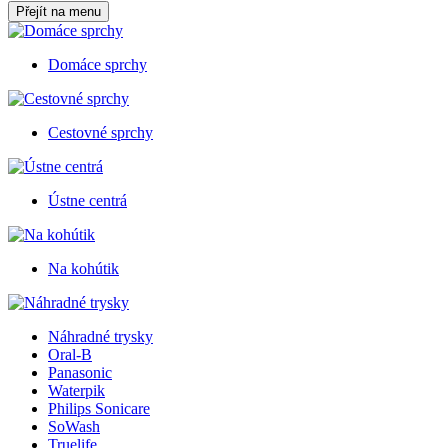
Přejít na menu
Domáce sprchy
Cestovné sprchy
Ústne centrá
Na kohútik
Náhradné trysky
Oral-B
Panasonic
Waterpik
Philips Sonicare
SoWash
Truelife