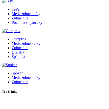
TePe
Medzizubné kefky
Zubné nite
Púzdra a stojančeky
Curaprox
Medzizubné kefky
Zubné nite
Držiaky
Špáradlá
Spokar
Medzizubné kefky
Zubné nite
Top články