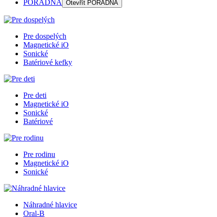
PORADŇA
Otevřít
PORADŇA
Pre dospelých
Magnetické iO
Sonické
Batériové kefky
Pre deti
Magnetické iO
Sonické
Batériové
Pre rodinu
Magnetické iO
Sonické
Náhradné hlavice
Oral-B