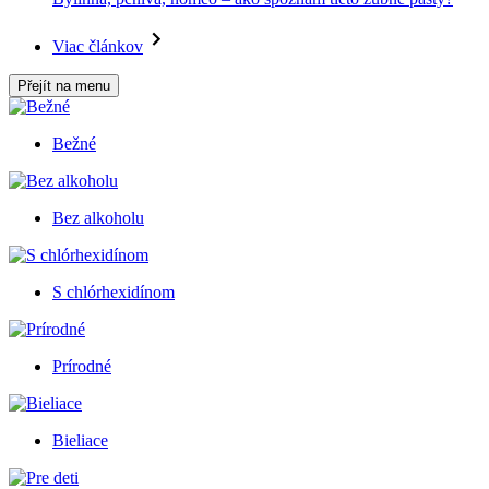
Viac článkov
Přejít na menu
Bežné
Bez alkoholu
S chlórhexidínom
Prírodné
Bieliace