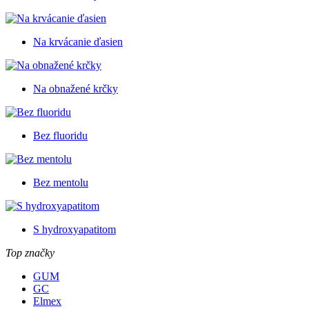
Na krvácanie ďasien
Na obnažené krčky
Bez fluoridu
Bez mentolu
S hydroxyapatitom
Top značky
GUM
GC
Elmex