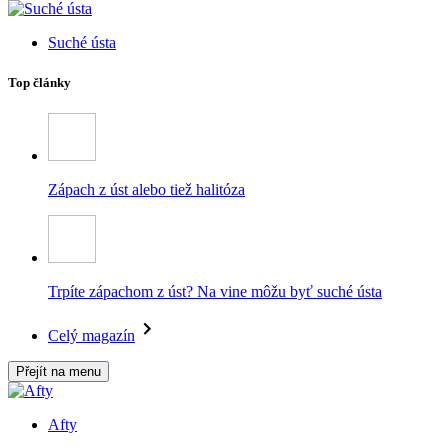
Suché ústa
Top články
Zápach z úst alebo tiež halitóza
Trpíte zápachom z úst? Na vine môžu byť suché ústa
Celý magazín
Přejít na menu
Afty