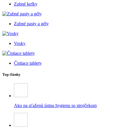
Zubné kefky
Zubné pasty a gély
Vosky
Čistiace tablety
Top články
Ako na sťaženú ústnu hygienu so strojčekom