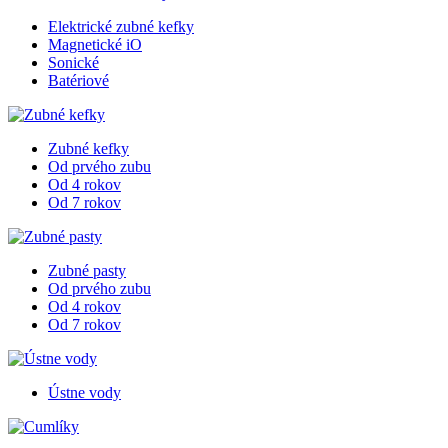
Elektrické zubné kefky
Magnetické iO
Sonické
Batériové
Zubné kefky
Od prvého zubu
Od 4 rokov
Od 7 rokov
Zubné pasty
Od prvého zubu
Od 4 rokov
Od 7 rokov
Ústne vody