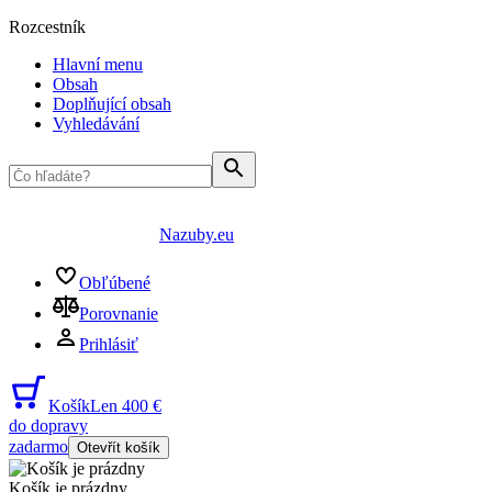
Rozcestník
Hlavní menu
Obsah
Doplňující obsah
Vyhledávání
Nazuby.eu
Obľúbené
Porovnanie
Prihlásiť
Košík
Len 400 €
do dopravy
zadarmo
Otevřít košík
Košík je prázdny
...