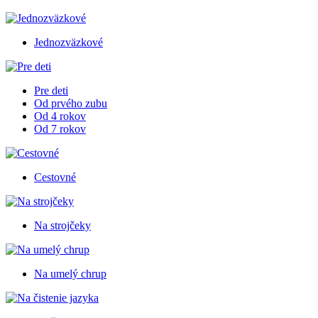
Jednozväzkové
Pre deti
Od prvého zubu
Od 4 rokov
Od 7 rokov
Cestovné
Na strojčeky
Na umelý chrup