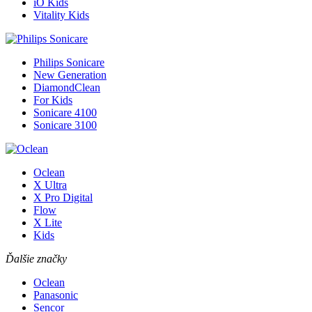
iO Kids
Vitality Kids
Philips Sonicare
New Generation
DiamondClean
For Kids
Sonicare 4100
Sonicare 3100
Oclean
X Ultra
X Pro Digital
Flow
X Lite
Kids
Ďalšie značky
Oclean
Panasonic
Sencor