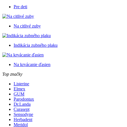
Pre deti
Na citlivé zuby
Indikácia zubného plaku
Na krvácanie ďasien
Top značky
Listerine
Elmex
GUM
Parodontax
Dr.Landa
Curasept
Sensodyne
Herbadent
Meridol