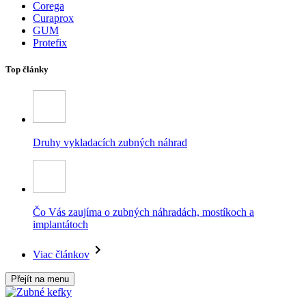
Corega
Curaprox
GUM
Protefix
Top články
Druhy vykladacích zubných náhrad
Čo Vás zaujíma o zubných náhradách, mostíkoch a
implantátoch
Viac článkov
Přejít na menu