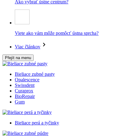
Ako vybrať ústne centrum?
Viete ako vám môže pomôcť ústna sprcha?
Viac článkov
Přejít na menu
Bieliace zubné pasty
Opalescence
Swissdent
Curaprox
BioRepair
Gum
Bieliace perá a tyčinky