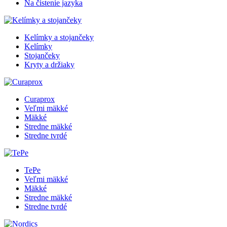
Na čistenie jazyka
Kelímky a stojančeky
Kelímky
Stojančeky
Kryty a držiaky
Curaprox
Veľmi mäkké
Mäkké
Stredne mäkké
Stredne tvrdé
TePe
Veľmi mäkké
Mäkké
Stredne mäkké
Stredne tvrdé