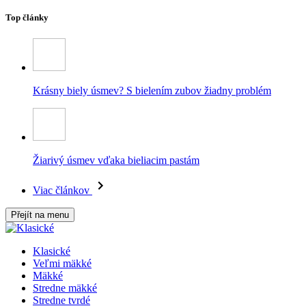
Top články
Krásny biely úsmev? S bielením zubov žiadny problém
Žiarivý úsmev vďaka bieliacim pastám
Viac článkov
Přejít na menu
Klasické
Veľmi mäkké
Mäkké
Stredne mäkké
Stredne tvrdé