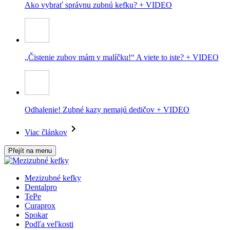
Ako vybrať správnu zubnú kefku? + VIDEO
„Čistenie zubov mám v malíčku!“ A viete to iste? + VIDEO
Odhalenie! Zubné kazy nemajú dedičov + VIDEO
Viac článkov
Přejít na menu
Mezizubné kefky
Dentalpro
TePe
Curaprox
Spokar
Podľa veľkosti