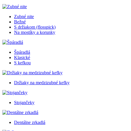
Zubné nite
Bežné
S držiakom (flosspick)
Na mostíky a korunky
Špáradlá
Klasické
S kefkou
Držiaky na medzizubné kefky
Stojančeky
Dentálne zrkadlá