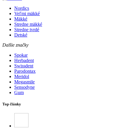
Nordics
Veľmi mäkké
Mäkké
Stredne mäkké
Stredne tvrdé
Detské
Dalšie značky
Spokar
Herbadent
Swissdent
Parodontax
Meridol
Megasmile
Sensodyne
Gum
Top články