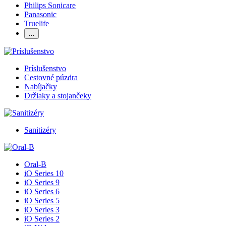
Philips Sonicare
Panasonic
Truelife
…
Príslušenstvo
Cestovné púzdra
Nabíjačky
Držiaky a stojančeky
Sanitizéry
Oral-B
iO Series 10
iO Series 9
iO Series 6
iO Series 5
iO Series 3
iO Series 2