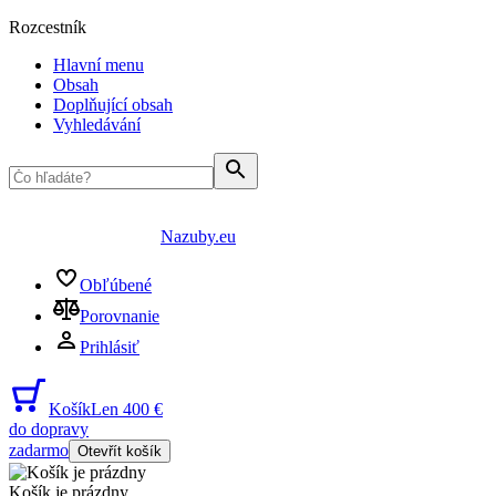
Rozcestník
Hlavní menu
Obsah
Doplňující obsah
Vyhledávání
Nazuby.eu
Obľúbené
Porovnanie
Prihlásiť
Košík
Len 400 €
do dopravy
zadarmo
Otevřít košík
Košík je prázdny
...