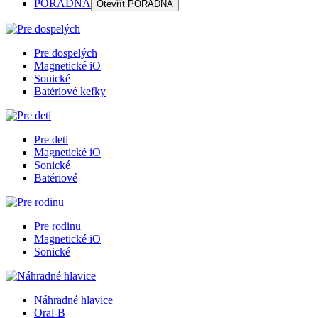
PORADŇA
Otevřít
PORADŇA
Pre dospelých
Magnetické iO
Sonické
Batériové kefky
Pre deti
Magnetické iO
Sonické
Batériové
Pre rodinu
Magnetické iO
Sonické
Náhradné hlavice
Oral-B