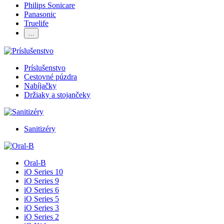
Philips Sonicare
Panasonic
Truelife
…
Príslušenstvo
Cestovné púzdra
Nabíjačky
Držiaky a stojančeky
Sanitizéry
Oral-B
iO Series 10
iO Series 9
iO Series 6
iO Series 5
iO Series 3
iO Series 2