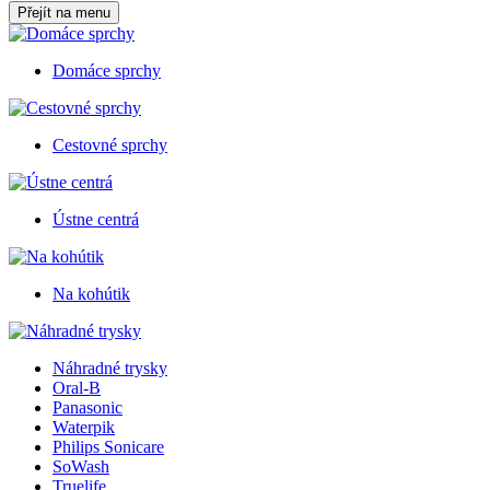
Přejít na menu
Domáce sprchy
Cestovné sprchy
Ústne centrá
Na kohútik
Náhradné trysky
Oral-B
Panasonic
Waterpik
Philips Sonicare
SoWash
Truelife