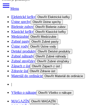
Menu
Elektrické kefky
Otevřít
Elektrické kefky
Ústne sprchy
Otevřít
Ústne sprchy
Bielenie zubov
Otevřít
Bielenie zubov
Klasické kefky
Otevřít
Klasické kefky
Medzizubie
Otevřít
Medzizubie
Zubné pasty
Otevřít
Zubné pasty
Ústne vody
Otevřít
Ústne vody
Detské produkty
Otevřít
Detské produkty
Zubné náhrady
Otevřít
Zubné náhrady
Zubné strojčeky
Otevřít
Zubné strojčeky
Zápach z úst
Otevřít
Zápach z úst
Zdravie úst
Otevřít
Zdravie úst
Materiál do ordinácie
Otevřít
Materiál do ordinácie
|
Všetko o nákupe
Otevřít
Všetko o nákupe
MAGAZÍN
Otevřít
MAGAZÍN