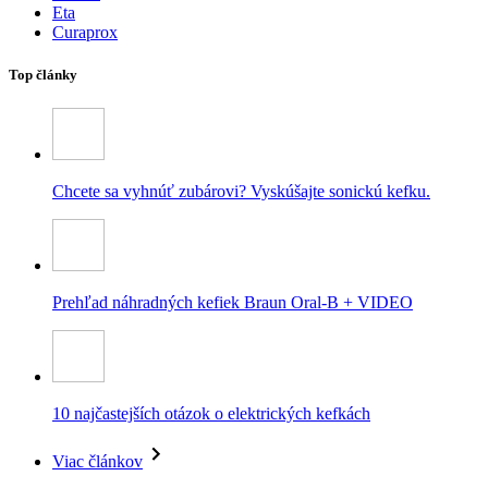
Eta
Curaprox
Top články
Chcete sa vyhnúť zubárovi? Vyskúšajte sonickú kefku.
Prehľad náhradných kefiek Braun Oral-B + VIDEO
10 najčastejších otázok o elektrických kefkách
Viac článkov