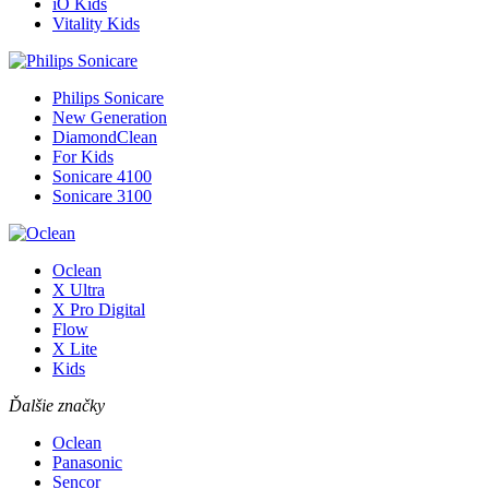
iO Kids
Vitality Kids
Philips Sonicare
New Generation
DiamondClean
For Kids
Sonicare 4100
Sonicare 3100
Oclean
X Ultra
X Pro Digital
Flow
X Lite
Kids
Ďalšie značky
Oclean
Panasonic
Sencor