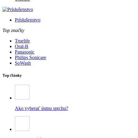
Príslušenstvo
Top značky
Truelife
Oral-B
Panasonic
Philips Sonicare
SoWash
Top články
Ako vyberať ústnu sprchu?