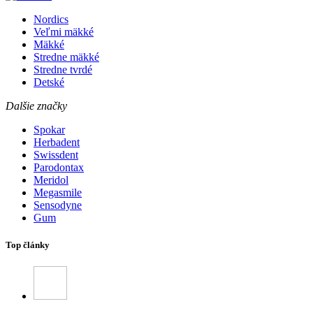
Nordics
Veľmi mäkké
Mäkké
Stredne mäkké
Stredne tvrdé
Detské
Dalšie značky
Spokar
Herbadent
Swissdent
Parodontax
Meridol
Megasmile
Sensodyne
Gum
Top články