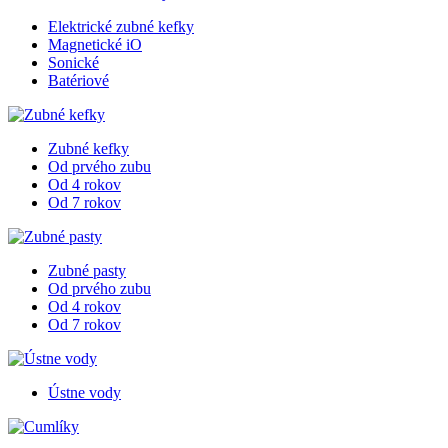
Elektrické zubné kefky
Magnetické iO
Sonické
Batériové
Zubné kefky
Od prvého zubu
Od 4 rokov
Od 7 rokov
Zubné pasty
Od prvého zubu
Od 4 rokov
Od 7 rokov
Ústne vody