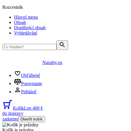
Rozcestník
Hlavní menu
Obsah
Doplňující obsah
Vyhledávání
Nazuby.eu
Obľúbené
Porovnanie
Prihlásiť
Košík
Len 400 €
do dopravy
zadarmo
Otevřít košík
Košík je prázdny
...