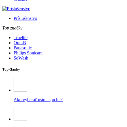
Príslušenstvo
Top značky
Truelife
Oral-B
Panasonic
Philips Sonicare
SoWash
Top články
Ako vyberať ústnu sprchu?