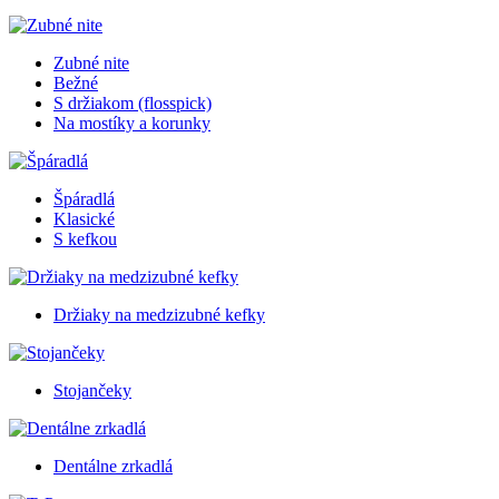
Zubné nite
Bežné
S držiakom (flosspick)
Na mostíky a korunky
Špáradlá
Klasické
S kefkou
Držiaky na medzizubné kefky
Stojančeky
Dentálne zrkadlá