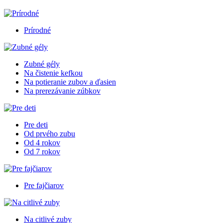
Prírodné
Zubné gély
Na čistenie kefkou
Na potieranie zubov a ďasien
Na prerezávanie zúbkov
Pre deti
Od prvého zubu
Od 4 rokov
Od 7 rokov
Pre fajčiarov
Na citlivé zuby