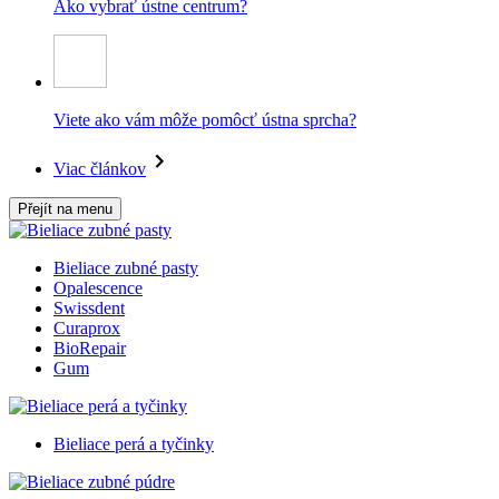
Ako vybrať ústne centrum?
Viete ako vám môže pomôcť ústna sprcha?
Viac článkov
Přejít na menu
Bieliace zubné pasty
Opalescence
Swissdent
Curaprox
BioRepair
Gum
Bieliace perá a tyčinky