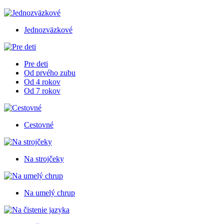
Jednozväzkové
Pre deti
Od prvého zubu
Od 4 rokov
Od 7 rokov
Cestovné
Na strojčeky
Na umelý chrup