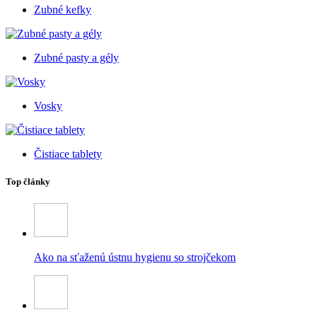
Zubné kefky
Zubné pasty a gély
Vosky
Čistiace tablety
Top články
Ako na sťaženú ústnu hygienu so strojčekom