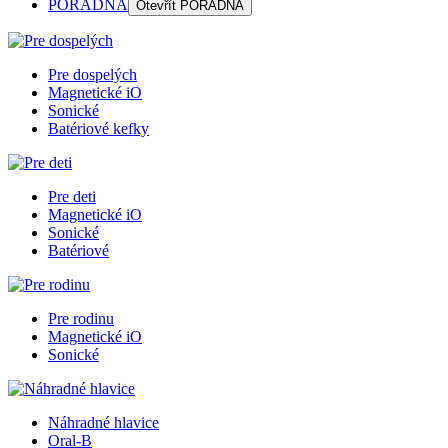
PORADŇA
Otevřít
PORADŇA
Pre dospelých
Magnetické iO
Sonické
Batériové kefky
Pre deti
Magnetické iO
Sonické
Batériové
Pre rodinu
Magnetické iO
Sonické
Náhradné hlavice
Oral-B