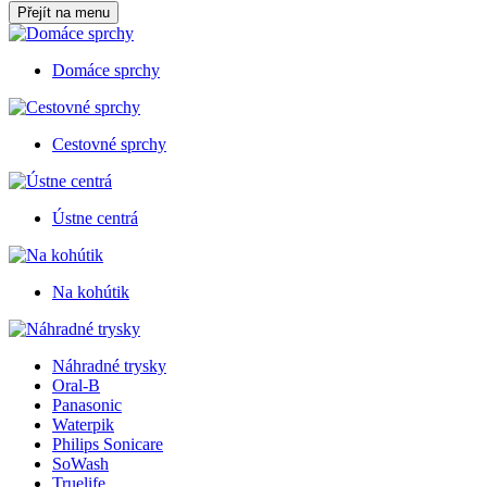
Přejít na menu
Domáce sprchy
Cestovné sprchy
Ústne centrá
Na kohútik
Náhradné trysky
Oral-B
Panasonic
Waterpik
Philips Sonicare
SoWash
Truelife