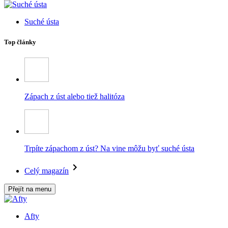
Suché ústa
Top články
Zápach z úst alebo tiež halitóza
Trpíte zápachom z úst? Na vine môžu byť suché ústa
Celý magazín
Přejít na menu
Afty