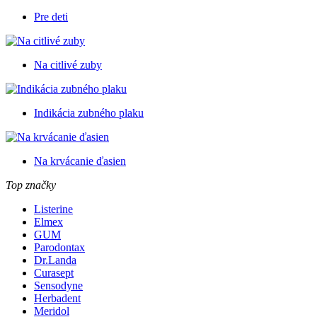
Pre deti
Na citlivé zuby
Indikácia zubného plaku
Na krvácanie ďasien
Top značky
Listerine
Elmex
GUM
Parodontax
Dr.Landa
Curasept
Sensodyne
Herbadent
Meridol