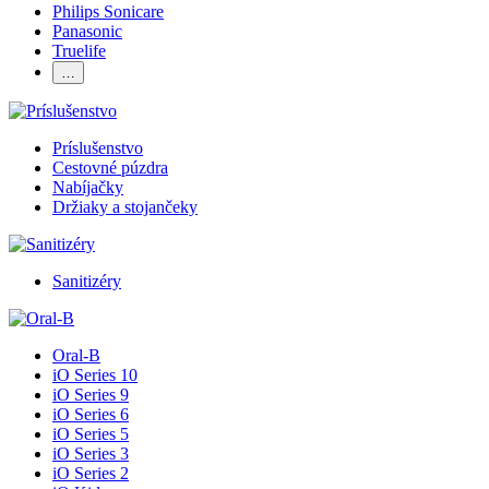
Philips Sonicare
Panasonic
Truelife
…
Príslušenstvo
Cestovné púzdra
Nabíjačky
Držiaky a stojančeky
Sanitizéry
Oral-B
iO Series 10
iO Series 9
iO Series 6
iO Series 5
iO Series 3
iO Series 2