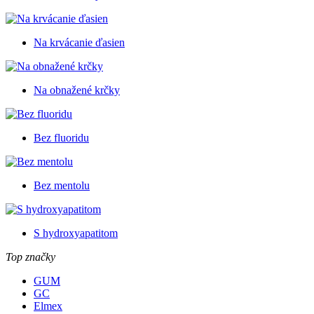
Na krvácanie ďasien
Na obnažené krčky
Bez fluoridu
Bez mentolu
S hydroxyapatitom
Top značky
GUM
GC
Elmex