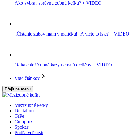
Ako vybrať správnu zubnú kefku? + VIDEO
„Čistenie zubov mám v malíčku!“ A viete to iste? + VIDEO
Odhalenie! Zubné kazy nemajú dedičov + VIDEO
Viac článkov
Přejít na menu
Mezizubné kefky
Dentalpro
TePe
Curaprox
Spokar
Podľa veľkosti