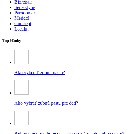
Biorepair
Sensodyne
Parodontax
Meridol
Curasept
Lacalut
Top články
Ako vyberať zubnú pastu?
Ako vybrať zubnú pastu pre deti?
Bylinná, penivá, homeo – ako spoznám tieto zubné pasty?