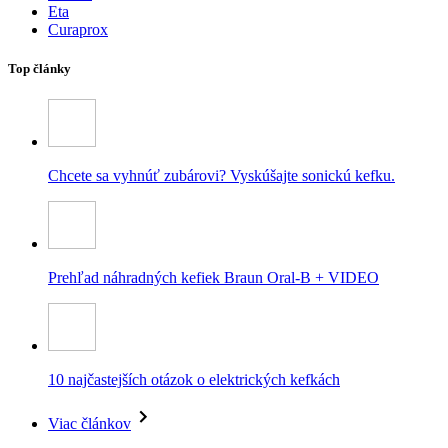
Eta
Curaprox
Top články
Chcete sa vyhnúť zubárovi? Vyskúšajte sonickú kefku.
Prehľad náhradných kefiek Braun Oral-B + VIDEO
10 najčastejších otázok o elektrických kefkách
Viac článkov