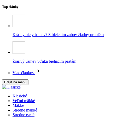
Top články
Krásny biely úsmev? S bielením zubov žiadny problém
Žiarivý úsmev vďaka bieliacim pastám
Viac článkov
Přejít na menu
Klasické
Veľmi mäkké
Mäkké
Stredne mäkké
Stredne tvrdé