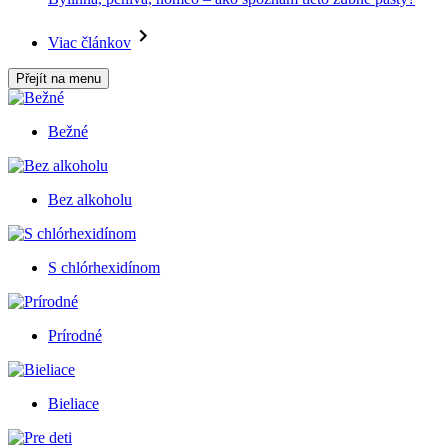
Viac článkov
Přejít na menu
Bežné
Bez alkoholu
S chlórhexidínom
Prírodné
Bieliace