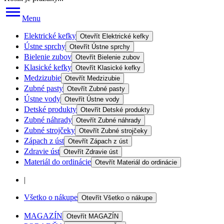
Menu
Elektrické kefky
Otevřít
Elektrické kefky
Ústne sprchy
Otevřít
Ústne sprchy
Bielenie zubov
Otevřít
Bielenie zubov
Klasické kefky
Otevřít
Klasické kefky
Medzizubie
Otevřít
Medzizubie
Zubné pasty
Otevřít
Zubné pasty
Ústne vody
Otevřít
Ústne vody
Detské produkty
Otevřít
Detské produkty
Zubné náhrady
Otevřít
Zubné náhrady
Zubné strojčeky
Otevřít
Zubné strojčeky
Zápach z úst
Otevřít
Zápach z úst
Zdravie úst
Otevřít
Zdravie úst
Materiál do ordinácie
Otevřít
Materiál do ordinácie
|
Všetko o nákupe
Otevřít
Všetko o nákupe
MAGAZÍN
Otevřít
MAGAZÍN