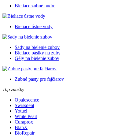
Bieliace zubné púdre
Bieliace ústne vody
Sady na bielenie zubov
Bieliace pásiky na zuby
Gély na bielenie zubov
Zubné pasty pre fajčiarov
Top značky
Opalescence
Swissdent
Yotuel
White Pearl
Curaprox
BlanX
BioRepair