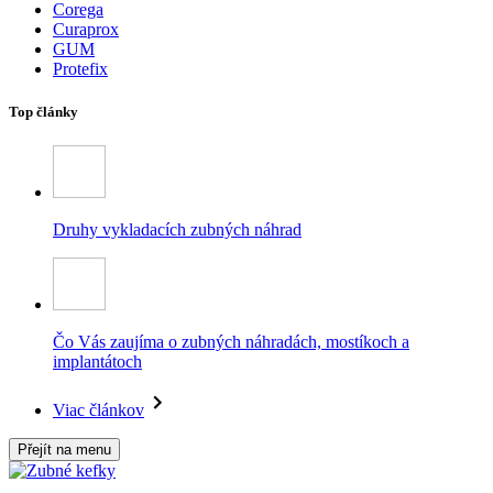
Corega
Curaprox
GUM
Protefix
Top články
Druhy vykladacích zubných náhrad
Čo Vás zaujíma o zubných náhradách, mostíkoch a
implantátoch
Viac článkov
Přejít na menu