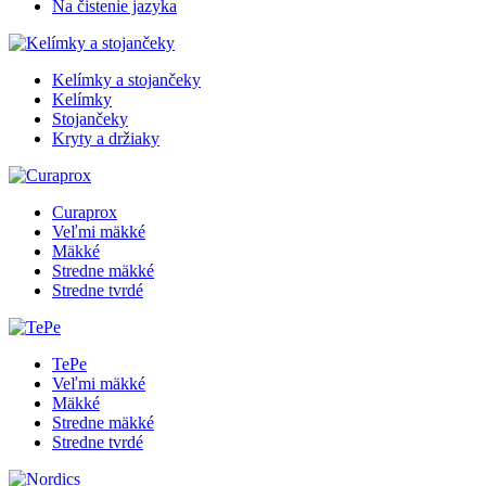
Na čistenie jazyka
Kelímky a stojančeky
Kelímky
Stojančeky
Kryty a držiaky
Curaprox
Veľmi mäkké
Mäkké
Stredne mäkké
Stredne tvrdé
TePe
Veľmi mäkké
Mäkké
Stredne mäkké
Stredne tvrdé