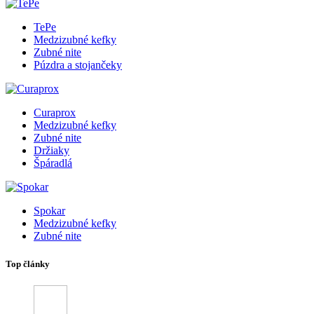
TePe
Medzizubné kefky
Zubné nite
Púzdra a stojančeky
Curaprox
Medzizubné kefky
Zubné nite
Držiaky
Špáradlá
Spokar
Medzizubné kefky
Zubné nite
Top články