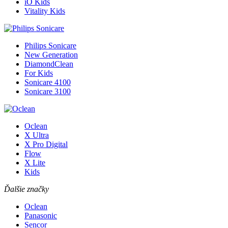
iO Kids
Vitality Kids
Philips Sonicare
New Generation
DiamondClean
For Kids
Sonicare 4100
Sonicare 3100
Oclean
X Ultra
X Pro Digital
Flow
X Lite
Kids
Ďalšie značky
Oclean
Panasonic
Sencor