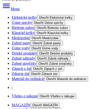
Menu
Elektrické kefky
Otevřít
Elektrické kefky
Ústne sprchy
Otevřít
Ústne sprchy
Bielenie zubov
Otevřít
Bielenie zubov
Klasické kefky
Otevřít
Klasické kefky
Medzizubie
Otevřít
Medzizubie
Zubné pasty
Otevřít
Zubné pasty
Ústne vody
Otevřít
Ústne vody
Detské produkty
Otevřít
Detské produkty
Zubné náhrady
Otevřít
Zubné náhrady
Zubné strojčeky
Otevřít
Zubné strojčeky
Zápach z úst
Otevřít
Zápach z úst
Zdravie úst
Otevřít
Zdravie úst
Materiál do ordinácie
Otevřít
Materiál do ordinácie
|
Všetko o nákupe
Otevřít
Všetko o nákupe
MAGAZÍN
Otevřít
MAGAZÍN