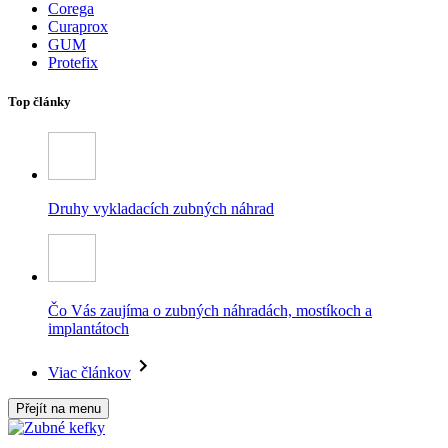
Corega
Curaprox
GUM
Protefix
Top články
Druhy vykladacích zubných náhrad
Čo Vás zaujíma o zubných náhradách, mostíkoch a
implantátoch
Viac článkov
Přejít na menu