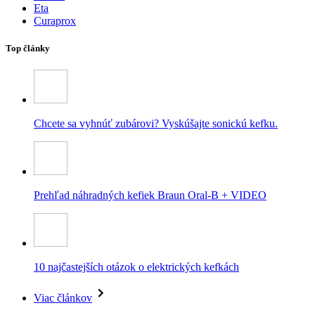
Eta
Curaprox
Top články
Chcete sa vyhnúť zubárovi? Vyskúšajte sonickú kefku.
Prehľad náhradných kefiek Braun Oral-B + VIDEO
10 najčastejších otázok o elektrických kefkách
Viac článkov