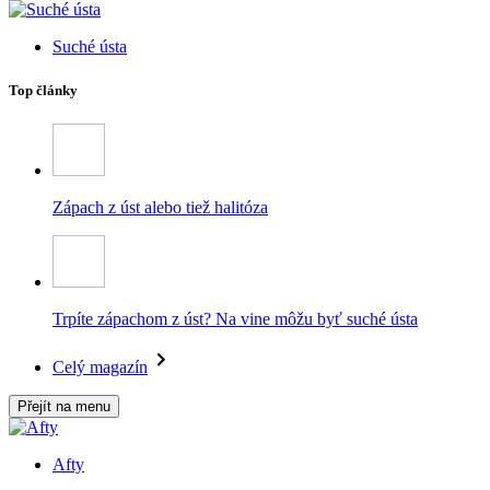
Suché ústa
Top články
Zápach z úst alebo tiež halitóza
Trpíte zápachom z úst? Na vine môžu byť suché ústa
Celý magazín
Přejít na menu
Afty