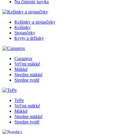
Na čistenie jazyka
Kelímky a stojančeky
Kelímky
Stojančeky
Kryty a držiaky
Curaprox
Veľmi mäkké
Mäkké
Stredne mäkké
Stredne tvrdé
TePe
Veľmi mäkké
Mäkké
Stredne mäkké
Stredne tvrdé