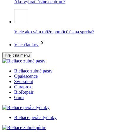
Ako vybrať ústne centrum?
Viete ako vám môže pomôcť ústna sprcha?
Viac článkov
Přejít na menu
Bieliace zubné pasty
Opalescence
Swissdent
Curaprox
BioRepair
Gum
Bieliace perá a tyčinky