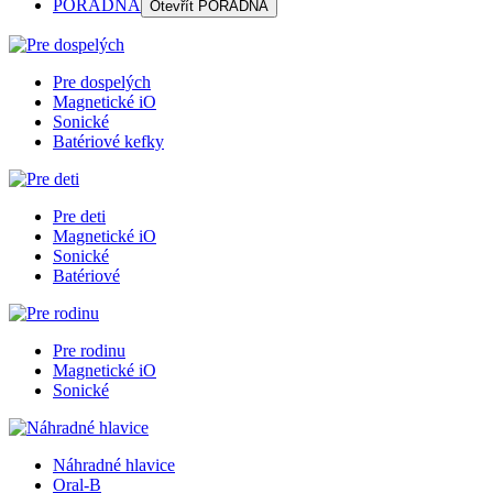
PORADŇA
Otevřít
PORADŇA
Pre dospelých
Magnetické iO
Sonické
Batériové kefky
Pre deti
Magnetické iO
Sonické
Batériové
Pre rodinu
Magnetické iO
Sonické
Náhradné hlavice
Oral-B