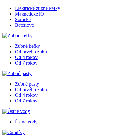
Elektrické zubné kefky
Magnetické iO
Sonické
Batériové
Zubné kefky
Od prvého zubu
Od 4 rokov
Od 7 rokov
Zubné pasty
Od prvého zubu
Od 4 rokov
Od 7 rokov
Ústne vody