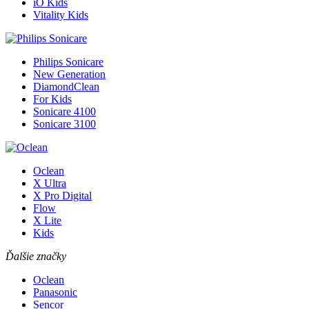
iO Kids
Vitality Kids
Philips Sonicare
New Generation
DiamondClean
For Kids
Sonicare 4100
Sonicare 3100
Oclean
X Ultra
X Pro Digital
Flow
X Lite
Kids
Ďalšie značky
Oclean
Panasonic
Sencor