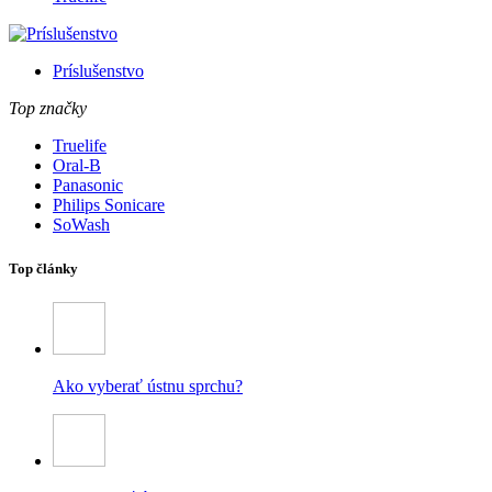
Príslušenstvo
Top značky
Truelife
Oral-B
Panasonic
Philips Sonicare
SoWash
Top články
Ako vyberať ústnu sprchu?