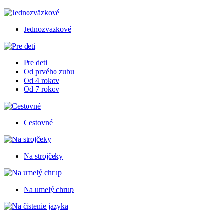
Jednozväzkové
Pre deti
Od prvého zubu
Od 4 rokov
Od 7 rokov
Cestovné
Na strojčeky
Na umelý chrup