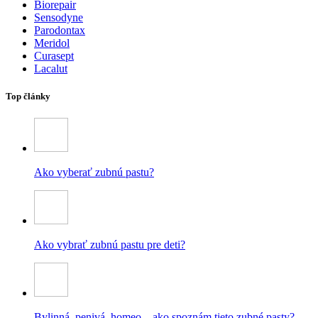
Biorepair
Sensodyne
Parodontax
Meridol
Curasept
Lacalut
Top články
Ako vyberať zubnú pastu?
Ako vybrať zubnú pastu pre deti?
Bylinná, penivá, homeo – ako spoznám tieto zubné pasty?