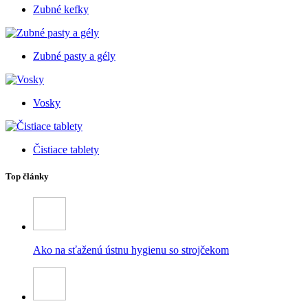
Zubné kefky
Zubné pasty a gély
Vosky
Čistiace tablety
Top články
Ako na sťaženú ústnu hygienu so strojčekom