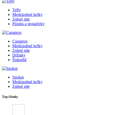
TePe
Medzizubné kefky
Zubné nite
Púzdra a stojančeky
Curaprox
Medzizubné kefky
Zubné nite
Držiaky
Špáradlá
Spokar
Medzizubné kefky
Zubné nite
Top články