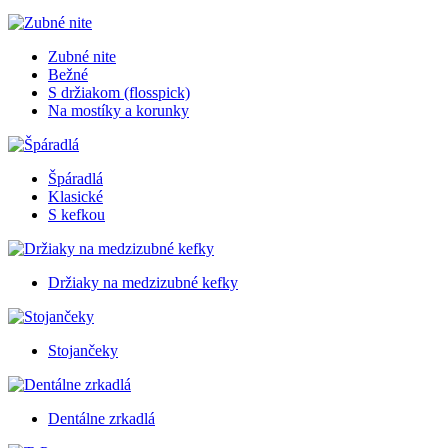
Zubné nite
Bežné
S držiakom (flosspick)
Na mostíky a korunky
Špáradlá
Klasické
S kefkou
Držiaky na medzizubné kefky
Stojančeky
Dentálne zrkadlá