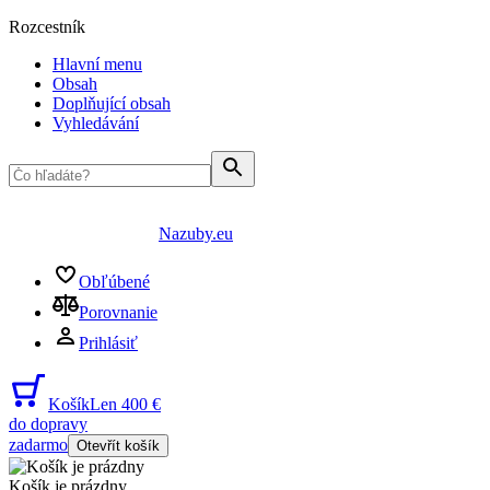
Rozcestník
Hlavní menu
Obsah
Doplňující obsah
Vyhledávání
Nazuby.eu
Obľúbené
Porovnanie
Prihlásiť
Košík
Len 400 €
do dopravy
zadarmo
Otevřít košík
Košík je prázdny
...