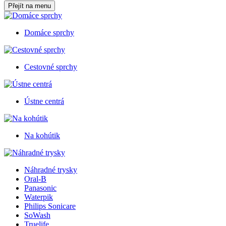
Přejít na menu
Domáce sprchy
Cestovné sprchy
Ústne centrá
Na kohútik
Náhradné trysky
Oral-B
Panasonic
Waterpik
Philips Sonicare
SoWash
Truelife