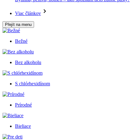
Viac článkov
Přejít na menu
Bežné
Bez alkoholu
S chlórhexidínom
Prírodné
Bieliace