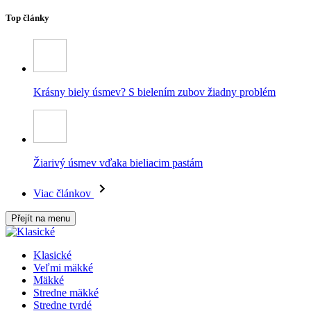
Top články
Krásny biely úsmev? S bielením zubov žiadny problém
Žiarivý úsmev vďaka bieliacim pastám
Viac článkov
Přejít na menu
Klasické
Veľmi mäkké
Mäkké
Stredne mäkké
Stredne tvrdé