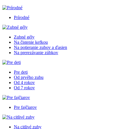
Prírodné
Zubné gély
Na čistenie kefkou
Na potieranie zubov a ďasien
Na prerezávanie zúbkov
Pre deti
Od prvého zubu
Od 4 rokov
Od 7 rokov
Pre fajčiarov
Na citlivé zuby