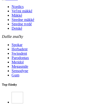
Nordics
Veľmi mäkké
Mäkké
Stredne mäkké
Stredne tvrdé
Detské
Dalšie značky
Spokar
Herbadent
Swissdent
Parodontax
Meridol
Megasmile
Sensodyne
Gum
Top články