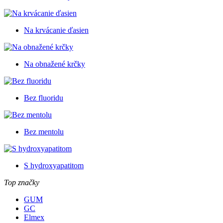
Na krvácanie ďasien
Na obnažené krčky
Bez fluoridu
Bez mentolu
S hydroxyapatitom
Top značky
GUM
GC
Elmex