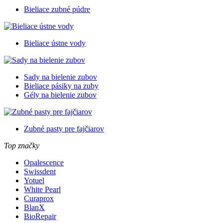
Bieliace zubné púdre
Bieliace ústne vody
Sady na bielenie zubov
Bieliace pásiky na zuby
Gély na bielenie zubov
Zubné pasty pre fajčiarov
Top značky
Opalescence
Swissdent
Yotuel
White Pearl
Curaprox
BlanX
BioRepair