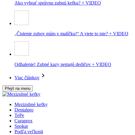
Ako vybrať správnu zubnú kefku? + VIDEO
„Čistenie zubov mám v malíčku!“ A viete to iste? + VIDEO
Odhalenie! Zubné kazy nemajú dedičov + VIDEO
Viac článkov
Přejít na menu
Mezizubné kefky
Dentalpro
TePe
Curaprox
Spokar
Podľa veľkosti