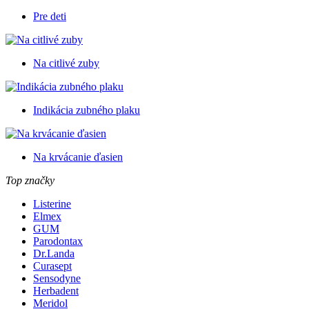
Pre deti
Na citlivé zuby
Indikácia zubného plaku
Na krvácanie ďasien
Top značky
Listerine
Elmex
GUM
Parodontax
Dr.Landa
Curasept
Sensodyne
Herbadent
Meridol