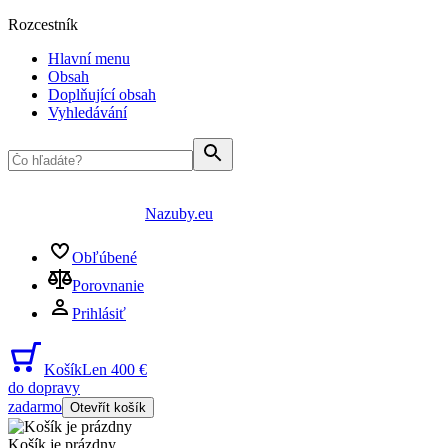
Rozcestník
Hlavní menu
Obsah
Doplňující obsah
Vyhledávání
Nazuby.eu
Obľúbené
Porovnanie
Prihlásiť
Košík
Len 400 €
do dopravy
zadarmo
Otevřít košík
Košík je prázdny
...