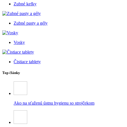
Zubné kefky
Zubné pasty a gély
Vosky
Čistiace tablety
Top články
Ako na sťaženú ústnu hygienu so strojčekom