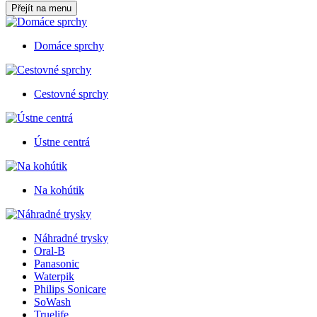
Přejít na menu
Domáce sprchy
Cestovné sprchy
Ústne centrá
Na kohútik
Náhradné trysky
Oral-B
Panasonic
Waterpik
Philips Sonicare
SoWash
Truelife