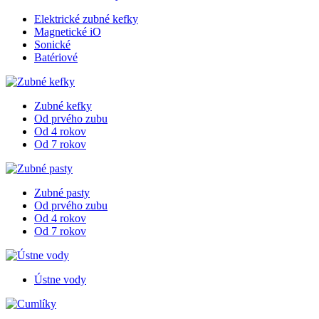
Elektrické zubné kefky
Magnetické iO
Sonické
Batériové
Zubné kefky
Od prvého zubu
Od 4 rokov
Od 7 rokov
Zubné pasty
Od prvého zubu
Od 4 rokov
Od 7 rokov
Ústne vody