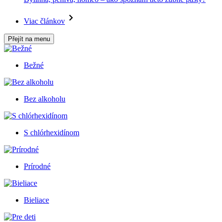
Viac článkov
Přejít na menu
Bežné
Bez alkoholu
S chlórhexidínom
Prírodné
Bieliace