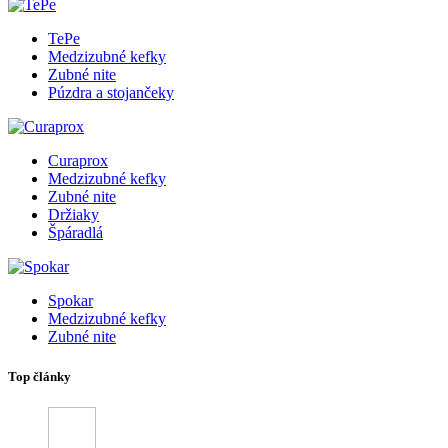
TePe
Medzizubné kefky
Zubné nite
Púzdra a stojančeky
Curaprox
Medzizubné kefky
Zubné nite
Držiaky
Špáradlá
Spokar
Medzizubné kefky
Zubné nite
Top články