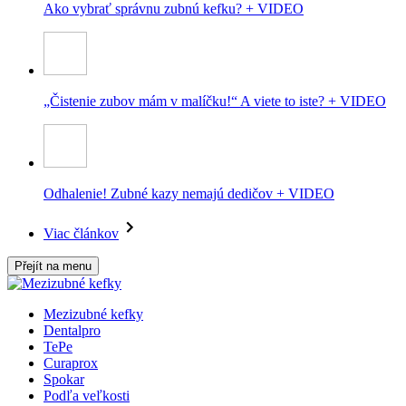
Ako vybrať správnu zubnú kefku? + VIDEO
„Čistenie zubov mám v malíčku!“ A viete to iste? + VIDEO
Odhalenie! Zubné kazy nemajú dedičov + VIDEO
Viac článkov
Přejít na menu
Mezizubné kefky
Dentalpro
TePe
Curaprox
Spokar
Podľa veľkosti