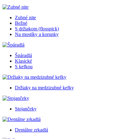
Zubné nite
Bežné
S držiakom (flosspick)
Na mostíky a korunky
Špáradlá
Klasické
S kefkou
Držiaky na medzizubné kefky
Stojančeky
Dentálne zrkadlá