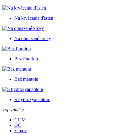
Na krvácanie ďasien
Na obnažené krčky
Bez fluoridu
Bez mentolu
S hydroxyapatitom
Top značky
GUM
GC
Elmex