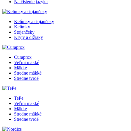
Na čistenie jazyka
Kelímky a stojančeky
Kelímky
Stojančeky
Kryty a držiaky
Curaprox
Veľmi mäkké
Mäkké
Stredne mäkké
Stredne tvrdé
TePe
Veľmi mäkké
Mäkké
Stredne mäkké
Stredne tvrdé