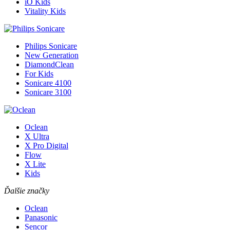
iO Kids
Vitality Kids
Philips Sonicare
New Generation
DiamondClean
For Kids
Sonicare 4100
Sonicare 3100
Oclean
X Ultra
X Pro Digital
Flow
X Lite
Kids
Ďalšie značky
Oclean
Panasonic
Sencor