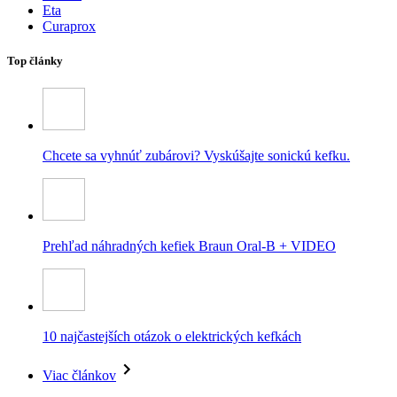
Eta
Curaprox
Top články
Chcete sa vyhnúť zubárovi? Vyskúšajte sonickú kefku.
Prehľad náhradných kefiek Braun Oral-B + VIDEO
10 najčastejších otázok o elektrických kefkách
Viac článkov