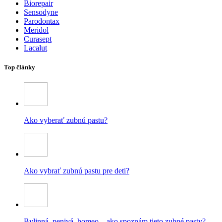
Biorepair
Sensodyne
Parodontax
Meridol
Curasept
Lacalut
Top články
Ako vyberať zubnú pastu?
Ako vybrať zubnú pastu pre deti?
Bylinná, penivá, homeo – ako spoznám tieto zubné pasty?