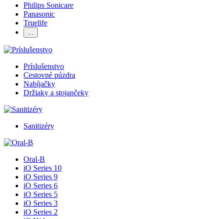
Philips Sonicare
Panasonic
Truelife
…
Príslušenstvo
Cestovné púzdra
Nabíjačky
Držiaky a stojančeky
Sanitizéry
Oral-B
iO Series 10
iO Series 9
iO Series 6
iO Series 5
iO Series 3
iO Series 2