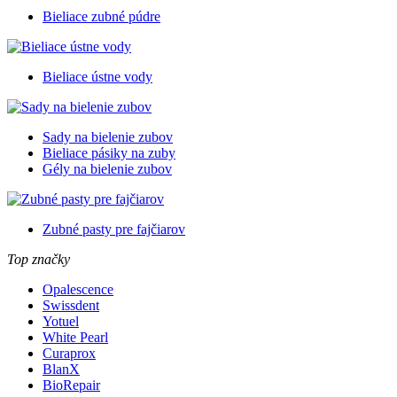
Bieliace zubné púdre
Bieliace ústne vody
Sady na bielenie zubov
Bieliace pásiky na zuby
Gély na bielenie zubov
Zubné pasty pre fajčiarov
Top značky
Opalescence
Swissdent
Yotuel
White Pearl
Curaprox
BlanX
BioRepair