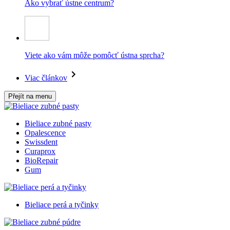
Ako vybrať ústne centrum?
Viete ako vám môže pomôcť ústna sprcha?
Viac článkov
Přejít na menu
Bieliace zubné pasty
Opalescence
Swissdent
Curaprox
BioRepair
Gum
Bieliace perá a tyčinky