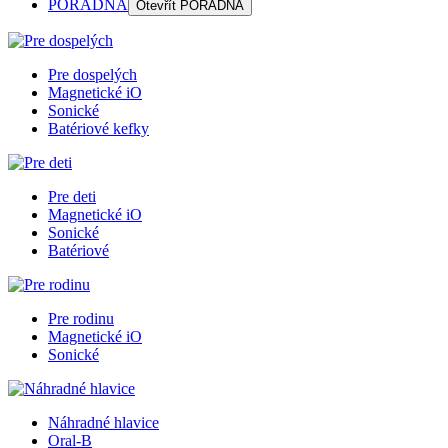
PORADŇA
Otevřít
PORADŇA
Pre dospelých
Magnetické iO
Sonické
Batériové kefky
Pre deti
Magnetické iO
Sonické
Batériové
Pre rodinu
Magnetické iO
Sonické
Náhradné hlavice
Oral-B