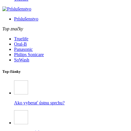
Príslušenstvo
Top značky
Truelife
Oral-B
Panasonic
Philips Sonicare
SoWash
Top články
Ako vyberať ústnu sprchu?