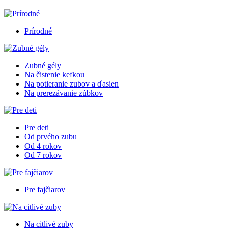
Prírodné
Zubné gély
Na čistenie kefkou
Na potieranie zubov a ďasien
Na prerezávanie zúbkov
Pre deti
Od prvého zubu
Od 4 rokov
Od 7 rokov
Pre fajčiarov
Na citlivé zuby