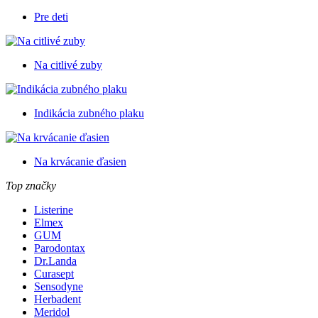
Pre deti
Na citlivé zuby
Indikácia zubného plaku
Na krvácanie ďasien
Top značky
Listerine
Elmex
GUM
Parodontax
Dr.Landa
Curasept
Sensodyne
Herbadent
Meridol