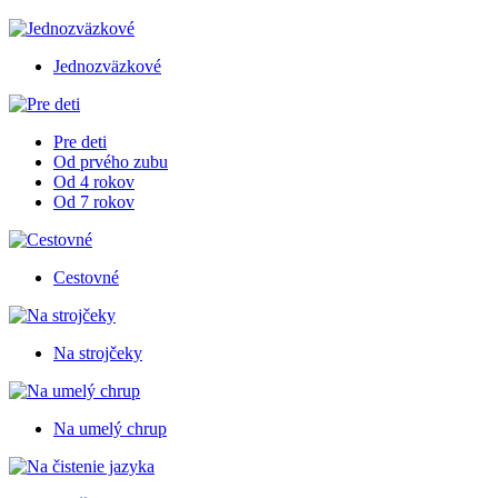
Jednozväzkové
Pre deti
Od prvého zubu
Od 4 rokov
Od 7 rokov
Cestovné
Na strojčeky
Na umelý chrup