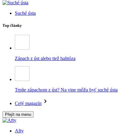
Suché ústa
Top články
Zápach z úst alebo tiež halitóza
Trpíte zápachom z úst? Na vine môžu byť suché ústa
Celý magazín
Přejít na menu
Afty