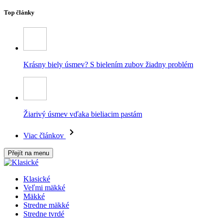
Top články
Krásny biely úsmev? S bielením zubov žiadny problém
Žiarivý úsmev vďaka bieliacim pastám
Viac článkov
Přejít na menu
Klasické
Veľmi mäkké
Mäkké
Stredne mäkké
Stredne tvrdé