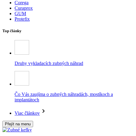
Corega
Curaprox
GUM
Protefix
Top články
Druhy vykladacích zubných náhrad
Čo Vás zaujíma o zubných náhradách, mostíkoch a
implantátoch
Viac článkov
Přejít na menu