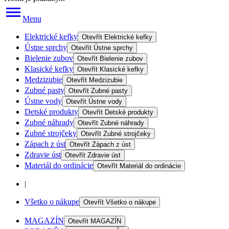
Menu
Elektrické kefky
Otevřít
Elektrické kefky
Ústne sprchy
Otevřít
Ústne sprchy
Bielenie zubov
Otevřít
Bielenie zubov
Klasické kefky
Otevřít
Klasické kefky
Medzizubie
Otevřít
Medzizubie
Zubné pasty
Otevřít
Zubné pasty
Ústne vody
Otevřít
Ústne vody
Detské produkty
Otevřít
Detské produkty
Zubné náhrady
Otevřít
Zubné náhrady
Zubné strojčeky
Otevřít
Zubné strojčeky
Zápach z úst
Otevřít
Zápach z úst
Zdravie úst
Otevřít
Zdravie úst
Materiál do ordinácie
Otevřít
Materiál do ordinácie
|
Všetko o nákupe
Otevřít
Všetko o nákupe
MAGAZÍN
Otevřít
MAGAZÍN