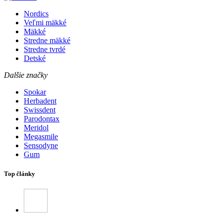
Nordics
Veľmi mäkké
Mäkké
Stredne mäkké
Stredne tvrdé
Detské
Dalšie značky
Spokar
Herbadent
Swissdent
Parodontax
Meridol
Megasmile
Sensodyne
Gum
Top články