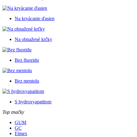
Na krvácanie ďasien
Na obnažené krčky
Bez fluoridu
Bez mentolu
S hydroxyapatitom
Top značky
GUM
GC
Elmex