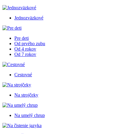
Jednozväzkové
Pre deti
Od prvého zubu
Od 4 rokov
Od 7 rokov
Cestovné
Na strojčeky
Na umelý chrup