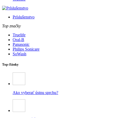
Príslušenstvo
Top značky
Truelife
Oral-B
Panasonic
Philips Sonicare
SoWash
Top články
Ako vyberať ústnu sprchu?