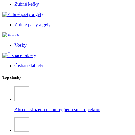
Zubné kefky
Zubné pasty a gély
Vosky
Čistiace tablety
Top články
Ako na sťaženú ústnu hygienu so strojčekom