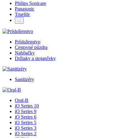
Philips Sonicare
Panasonic
Truelife
…
Príslušenstvo
Cestovné púzdra
Nabíjačky
Držiaky a stojančeky
Sanitizéry
Oral-B
iO Series 10
iO Series 9
iO Series 6
iO Series 5
iO Series 3
iO Series 2