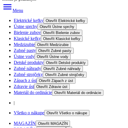
Menu
Elektrické kefky
Otevřít
Elektrické kefky
Ústne sprchy
Otevřít
Ústne sprchy
Bielenie zubov
Otevřít
Bielenie zubov
Klasické kefky
Otevřít
Klasické kefky
Medzizubie
Otevřít
Medzizubie
Zubné pasty
Otevřít
Zubné pasty
Ústne vody
Otevřít
Ústne vody
Detské produkty
Otevřít
Detské produkty
Zubné náhrady
Otevřít
Zubné náhrady
Zubné strojčeky
Otevřít
Zubné strojčeky
Zápach z úst
Otevřít
Zápach z úst
Zdravie úst
Otevřít
Zdravie úst
Materiál do ordinácie
Otevřít
Materiál do ordinácie
|
Všetko o nákupe
Otevřít
Všetko o nákupe
MAGAZÍN
Otevřít
MAGAZÍN