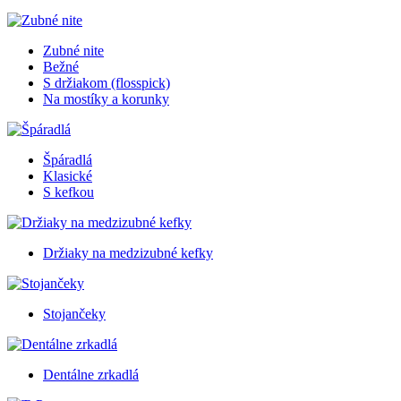
Zubné nite
Bežné
S držiakom (flosspick)
Na mostíky a korunky
Špáradlá
Klasické
S kefkou
Držiaky na medzizubné kefky
Stojančeky
Dentálne zrkadlá