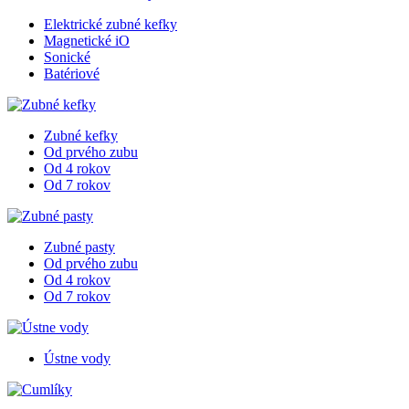
Elektrické zubné kefky
Magnetické iO
Sonické
Batériové
Zubné kefky
Od prvého zubu
Od 4 rokov
Od 7 rokov
Zubné pasty
Od prvého zubu
Od 4 rokov
Od 7 rokov
Ústne vody