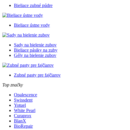
Bieliace zubné púdre
Bieliace ústne vody
Sady na bielenie zubov
Bieliace pásiky na zuby
Gély na bielenie zubov
Zubné pasty pre fajčiarov
Top značky
Opalescence
Swissdent
Yotuel
White Pearl
Curaprox
BlanX
BioRepair