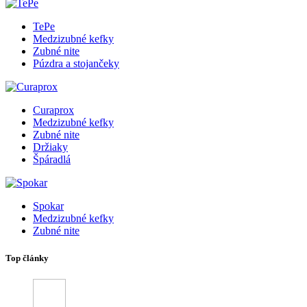
TePe
Medzizubné kefky
Zubné nite
Púzdra a stojančeky
Curaprox
Medzizubné kefky
Zubné nite
Držiaky
Špáradlá
Spokar
Medzizubné kefky
Zubné nite
Top články