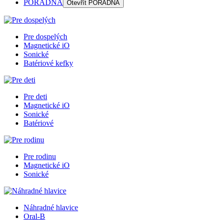
PORADŇA
Otevřít
PORADŇA
Pre dospelých
Magnetické iO
Sonické
Batériové kefky
Pre deti
Magnetické iO
Sonické
Batériové
Pre rodinu
Magnetické iO
Sonické
Náhradné hlavice
Oral-B