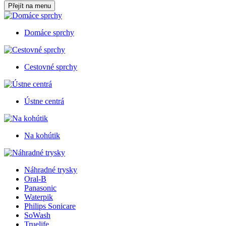
Přejít na menu
Domáce sprchy
Cestovné sprchy
Ústne centrá
Na kohútik
Náhradné trysky
Oral-B
Panasonic
Waterpik
Philips Sonicare
SoWash
Truelife