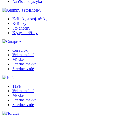
Na čistenie jazyka
Kelímky a stojančeky
Kelímky
Stojančeky
Kryty a držiaky
Curaprox
Veľmi mäkké
Mäkké
Stredne mäkké
Stredne tvrdé
TePe
Veľmi mäkké
Mäkké
Stredne mäkké
Stredne tvrdé