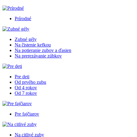
Prírodné
Zubné gély
Na čistenie kefkou
Na potieranie zubov a ďasien
Na prerezávanie zúbkov
Pre deti
Od prvého zubu
Od 4 rokov
Od 7 rokov
Pre fajčiarov
Na citlivé zuby