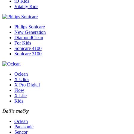
iO Kids
Vitality Kids
Philips Sonicare
New Generation
DiamondClean
For Kids
Sonicare 4100
Sonicare 3100
Oclean
X Ultra
X Pro Digital
Flow
X Lite
Kids
Ďalšie značky
Oclean
Panasonic
Sencor