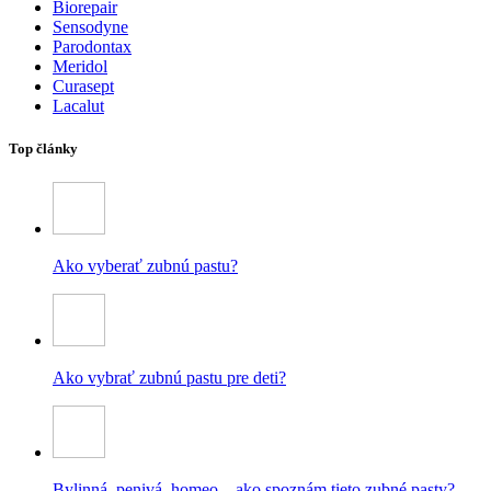
Biorepair
Sensodyne
Parodontax
Meridol
Curasept
Lacalut
Top články
Ako vyberať zubnú pastu?
Ako vybrať zubnú pastu pre deti?
Bylinná, penivá, homeo – ako spoznám tieto zubné pasty?