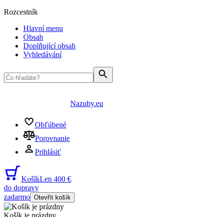
Rozcestník
Hlavní menu
Obsah
Doplňující obsah
Vyhledávání
Nazuby.eu
Obľúbené
Porovnanie
Prihlásiť
Košík
Len 400 €
do dopravy
zadarmo
Otevřít košík
Košík je prázdny
...