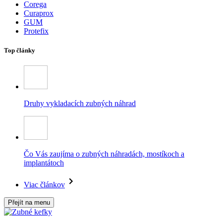
Corega
Curaprox
GUM
Protefix
Top články
Druhy vykladacích zubných náhrad
Čo Vás zaujíma o zubných náhradách, mostíkoch a
implantátoch
Viac článkov
Přejít na menu