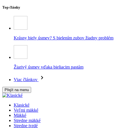
Top články
Krásny biely úsmev? S bielením zubov žiadny problém
Žiarivý úsmev vďaka bieliacim pastám
Viac článkov
Přejít na menu
Klasické
Veľmi mäkké
Mäkké
Stredne mäkké
Stredne tvrdé