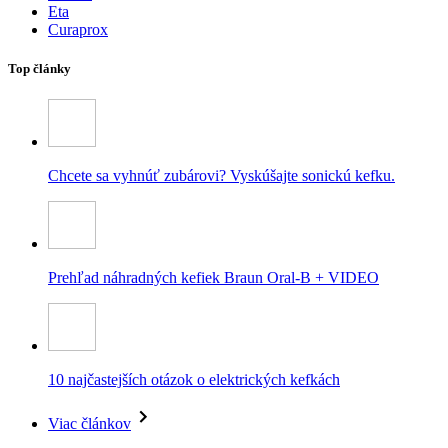
Eta
Curaprox
Top články
Chcete sa vyhnúť zubárovi? Vyskúšajte sonickú kefku.
Prehľad náhradných kefiek Braun Oral-B + VIDEO
10 najčastejších otázok o elektrických kefkách
Viac článkov