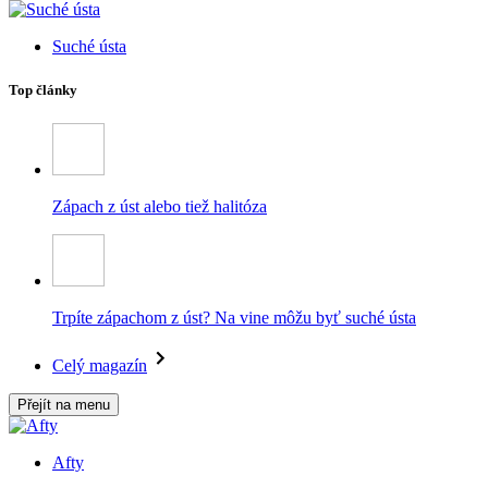
Suché ústa
Top články
Zápach z úst alebo tiež halitóza
Trpíte zápachom z úst? Na vine môžu byť suché ústa
Celý magazín
Přejít na menu
Afty