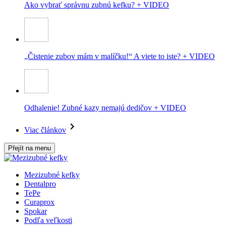
Ako vybrať správnu zubnú kefku? + VIDEO
„Čistenie zubov mám v malíčku!“ A viete to iste? + VIDEO
Odhalenie! Zubné kazy nemajú dedičov + VIDEO
Viac článkov
Přejít na menu
Mezizubné kefky
Dentalpro
TePe
Curaprox
Spokar
Podľa veľkosti