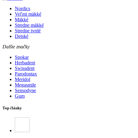
Nordics
Veľmi mäkké
Mäkké
Stredne mäkké
Stredne tvrdé
Detské
Dalšie značky
Spokar
Herbadent
Swissdent
Parodontax
Meridol
Megasmile
Sensodyne
Gum
Top články