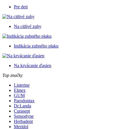
Pre deti
Na citlivé zuby
Indikácia zubného plaku
Na krvácanie ďasien
Top značky
Listerine
Elmex
GUM
Parodontax
Dr.Landa
Curasept
Sensodyne
Herbadent
Meridol