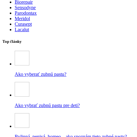
Biorepair
Sensodyne
Parodontax
Meridol
Curasept
Lacalut
Top články
Ako vyberať zubnú pastu?
Ako vybrať zubnú pastu pre deti?
Bylinná, penivá, homeo – ako spoznám tieto zubné pasty?