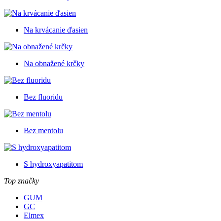
Na krvácanie ďasien
Na obnažené krčky
Bez fluoridu
Bez mentolu
S hydroxyapatitom
Top značky
GUM
GC
Elmex