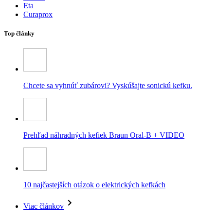
Eta
Curaprox
Top články
Chcete sa vyhnúť zubárovi? Vyskúšajte sonickú kefku.
Prehľad náhradných kefiek Braun Oral-B + VIDEO
10 najčastejších otázok o elektrických kefkách
Viac článkov