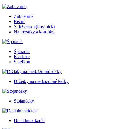
Zubné nite
Bežné
S držiakom (flosspick)
Na mostíky a korunky
Špáradlá
Klasické
S kefkou
Držiaky na medzizubné kefky
Stojančeky
Dentálne zrkadlá