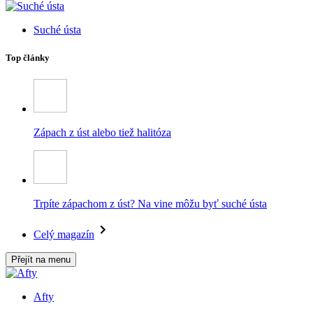
Suché ústa
Top články
Zápach z úst alebo tiež halitóza
Trpíte zápachom z úst? Na vine môžu byť suché ústa
Celý magazín
Přejít na menu
Afty