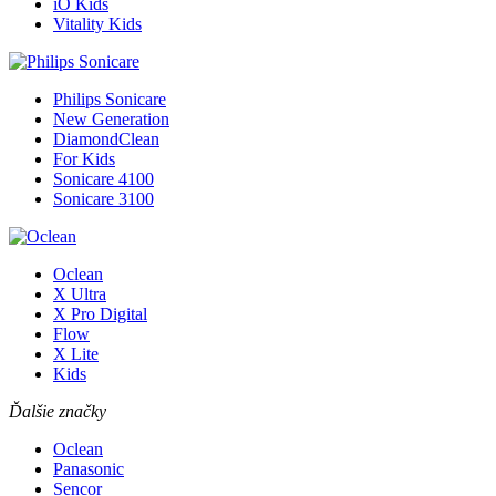
iO Kids
Vitality Kids
Philips Sonicare
New Generation
DiamondClean
For Kids
Sonicare 4100
Sonicare 3100
Oclean
X Ultra
X Pro Digital
Flow
X Lite
Kids
Ďalšie značky
Oclean
Panasonic
Sencor