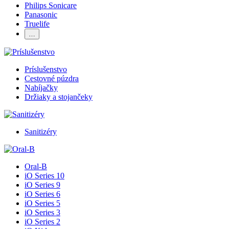
Philips Sonicare
Panasonic
Truelife
…
Príslušenstvo
Cestovné púzdra
Nabíjačky
Držiaky a stojančeky
Sanitizéry
Oral-B
iO Series 10
iO Series 9
iO Series 6
iO Series 5
iO Series 3
iO Series 2