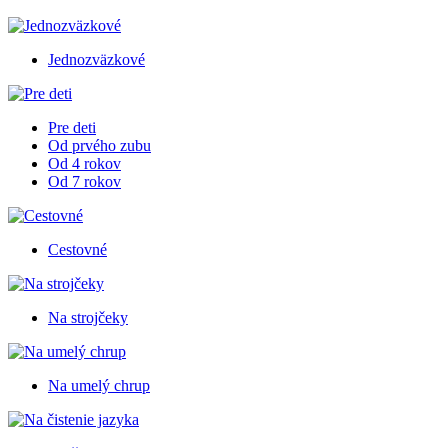
Jednozväzkové
Pre deti
Od prvého zubu
Od 4 rokov
Od 7 rokov
Cestovné
Na strojčeky
Na umelý chrup