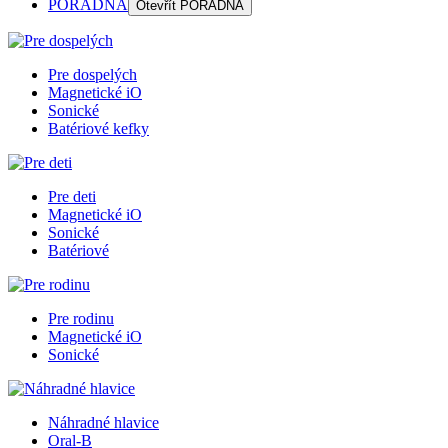
PORADŇA
Otevřít
PORADŇA
Pre dospelých
Magnetické iO
Sonické
Batériové kefky
Pre deti
Magnetické iO
Sonické
Batériové
Pre rodinu
Magnetické iO
Sonické
Náhradné hlavice
Oral-B