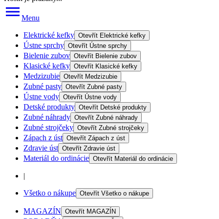
Menu
Elektrické kefky
Otevřít
Elektrické kefky
Ústne sprchy
Otevřít
Ústne sprchy
Bielenie zubov
Otevřít
Bielenie zubov
Klasické kefky
Otevřít
Klasické kefky
Medzizubie
Otevřít
Medzizubie
Zubné pasty
Otevřít
Zubné pasty
Ústne vody
Otevřít
Ústne vody
Detské produkty
Otevřít
Detské produkty
Zubné náhrady
Otevřít
Zubné náhrady
Zubné strojčeky
Otevřít
Zubné strojčeky
Zápach z úst
Otevřít
Zápach z úst
Zdravie úst
Otevřít
Zdravie úst
Materiál do ordinácie
Otevřít
Materiál do ordinácie
|
Všetko o nákupe
Otevřít
Všetko o nákupe
MAGAZÍN
Otevřít
MAGAZÍN