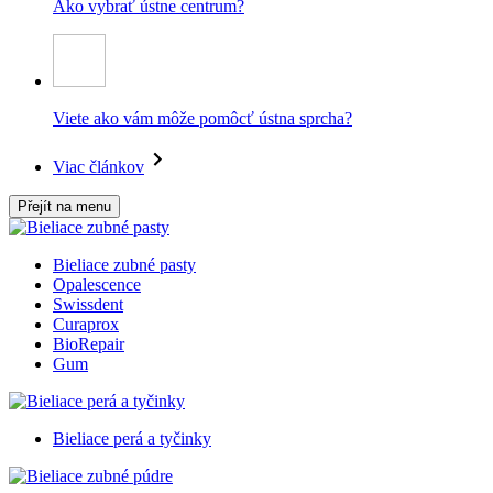
Ako vybrať ústne centrum?
Viete ako vám môže pomôcť ústna sprcha?
Viac článkov
Přejít na menu
Bieliace zubné pasty
Opalescence
Swissdent
Curaprox
BioRepair
Gum
Bieliace perá a tyčinky