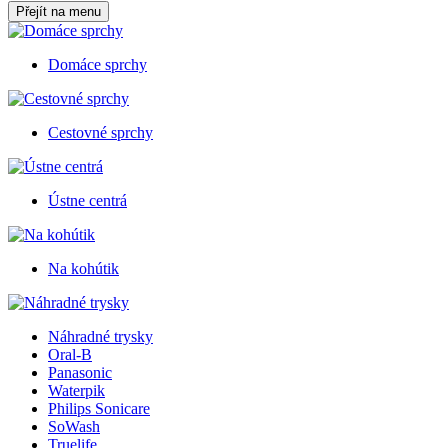
Přejít na menu
Domáce sprchy
Cestovné sprchy
Ústne centrá
Na kohútik
Náhradné trysky
Oral-B
Panasonic
Waterpik
Philips Sonicare
SoWash
Truelife