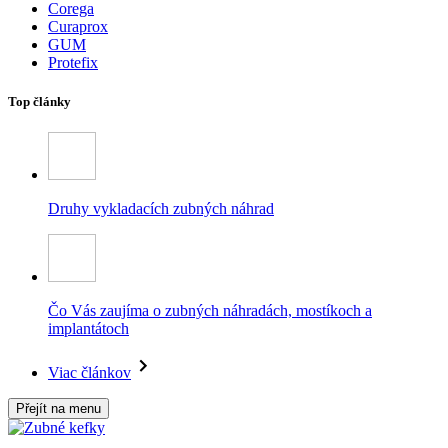
Corega
Curaprox
GUM
Protefix
Top články
Druhy vykladacích zubných náhrad
Čo Vás zaujíma o zubných náhradách, mostíkoch a
implantátoch
Viac článkov
Přejít na menu