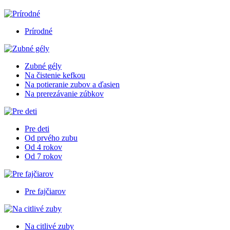
Prírodné
Zubné gély
Na čistenie kefkou
Na potieranie zubov a ďasien
Na prerezávanie zúbkov
Pre deti
Od prvého zubu
Od 4 rokov
Od 7 rokov
Pre fajčiarov
Na citlivé zuby