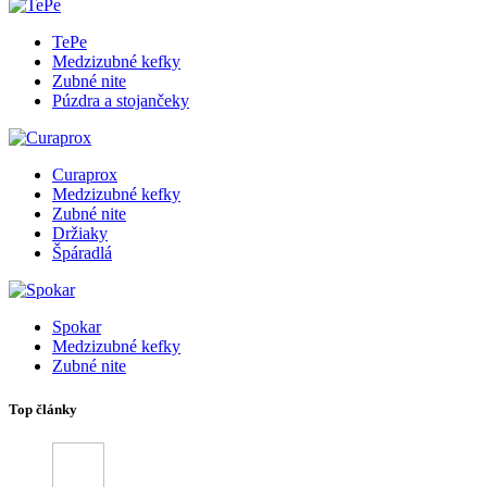
TePe
Medzizubné kefky
Zubné nite
Púzdra a stojančeky
Curaprox
Medzizubné kefky
Zubné nite
Držiaky
Špáradlá
Spokar
Medzizubné kefky
Zubné nite
Top články