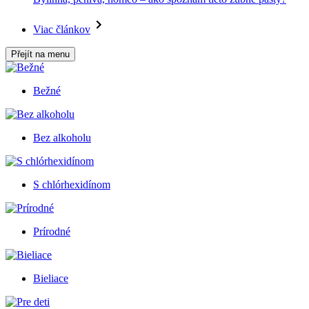
Viac článkov
Přejít na menu
Bežné
Bez alkoholu
S chlórhexidínom
Prírodné
Bieliace