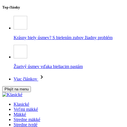
Top články
Krásny biely úsmev? S bielením zubov žiadny problém
Žiarivý úsmev vďaka bieliacim pastám
Viac článkov
Přejít na menu
Klasické
Veľmi mäkké
Mäkké
Stredne mäkké
Stredne tvrdé