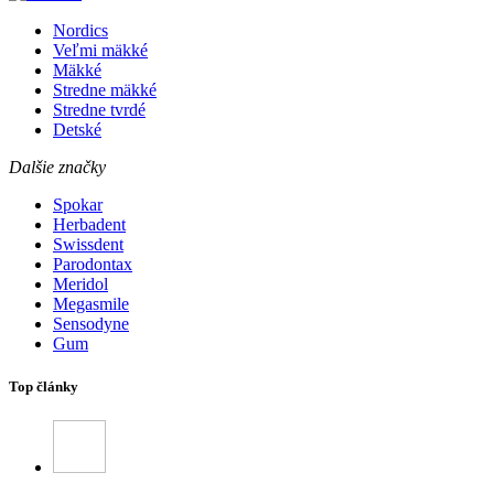
Nordics
Veľmi mäkké
Mäkké
Stredne mäkké
Stredne tvrdé
Detské
Dalšie značky
Spokar
Herbadent
Swissdent
Parodontax
Meridol
Megasmile
Sensodyne
Gum
Top články