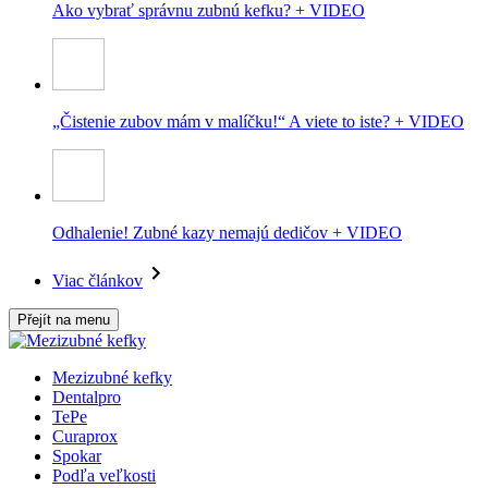
Ako vybrať správnu zubnú kefku? + VIDEO
„Čistenie zubov mám v malíčku!“ A viete to iste? + VIDEO
Odhalenie! Zubné kazy nemajú dedičov + VIDEO
Viac článkov
Přejít na menu
Mezizubné kefky
Dentalpro
TePe
Curaprox
Spokar
Podľa veľkosti