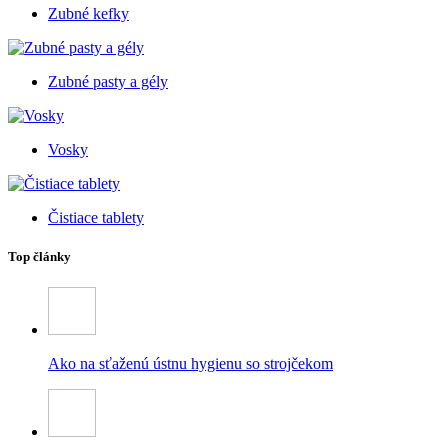
Zubné kefky
Zubné pasty a gély
Vosky
Čistiace tablety
Top články
Ako na sťaženú ústnu hygienu so strojčekom