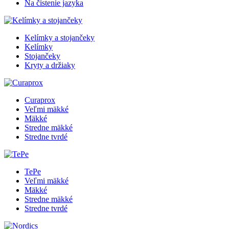
Na čistenie jazyka
Kelímky a stojančeky
Kelímky
Stojančeky
Kryty a držiaky
Curaprox
Veľmi mäkké
Mäkké
Stredne mäkké
Stredne tvrdé
TePe
Veľmi mäkké
Mäkké
Stredne mäkké
Stredne tvrdé