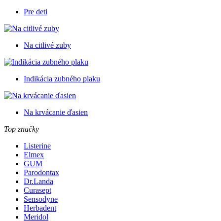
Pre deti
Na citlivé zuby
Indikácia zubného plaku
Na krvácanie ďasien
Top značky
Listerine
Elmex
GUM
Parodontax
Dr.Landa
Curasept
Sensodyne
Herbadent
Meridol