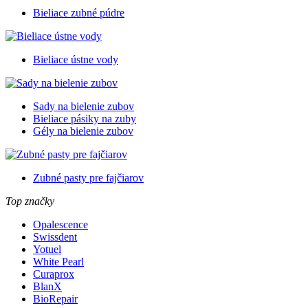
Bieliace zubné púdre
Bieliace ústne vody
Sady na bielenie zubov
Bieliace pásiky na zuby
Gély na bielenie zubov
Zubné pasty pre fajčiarov
Top značky
Opalescence
Swissdent
Yotuel
White Pearl
Curaprox
BlanX
BioRepair