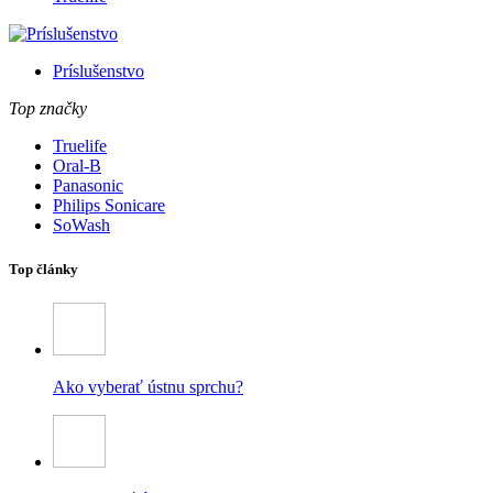
Príslušenstvo
Top značky
Truelife
Oral-B
Panasonic
Philips Sonicare
SoWash
Top články
Ako vyberať ústnu sprchu?