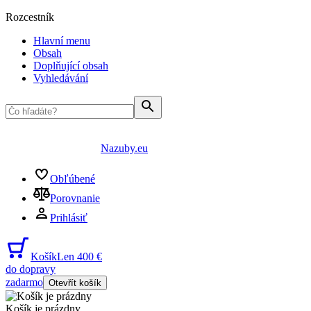
Rozcestník
Hlavní menu
Obsah
Doplňující obsah
Vyhledávání
Nazuby.eu
Obľúbené
Porovnanie
Prihlásiť
Košík
Len 400 €
do dopravy
zadarmo
Otevřít košík
Košík je prázdny
...