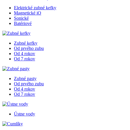
Elektrické zubné kefky
Magnetické iO
Sonické
Batériové
Zubné kefky
Od prvého zubu
Od 4 rokov
Od 7 rokov
Zubné pasty
Od prvého zubu
Od 4 rokov
Od 7 rokov
Ústne vody