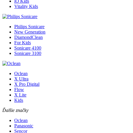
iO Kids
Vitality Kids
Philips Sonicare
New Generation
DiamondClean
For Kids
Sonicare 4100
Sonicare 3100
Oclean
X Ultra
X Pro Digital
Flow
X Lite
Kids
Ďalšie značky
Oclean
Panasonic
Sencor