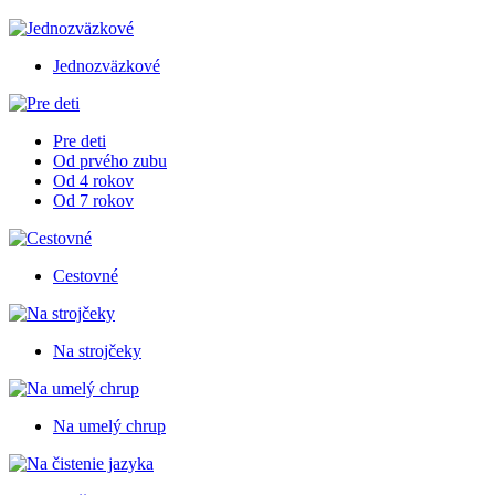
Jednozväzkové
Pre deti
Od prvého zubu
Od 4 rokov
Od 7 rokov
Cestovné
Na strojčeky
Na umelý chrup