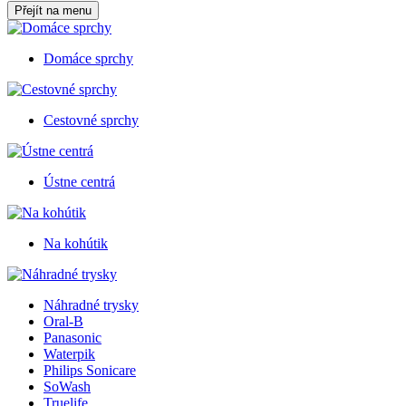
Přejít na menu
Domáce sprchy
Cestovné sprchy
Ústne centrá
Na kohútik
Náhradné trysky
Oral-B
Panasonic
Waterpik
Philips Sonicare
SoWash
Truelife