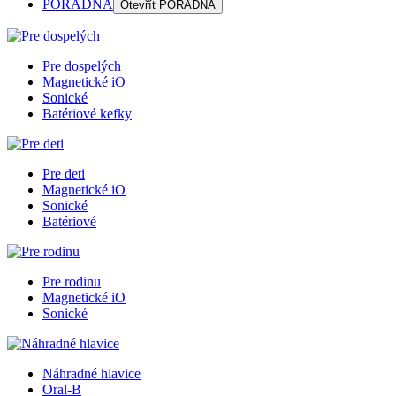
PORADŇA
Otevřít
PORADŇA
Pre dospelých
Magnetické iO
Sonické
Batériové kefky
Pre deti
Magnetické iO
Sonické
Batériové
Pre rodinu
Magnetické iO
Sonické
Náhradné hlavice
Oral-B