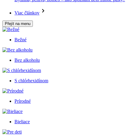
Viac článkov
Přejít na menu
Bežné
Bez alkoholu
S chlórhexidínom
Prírodné
Bieliace