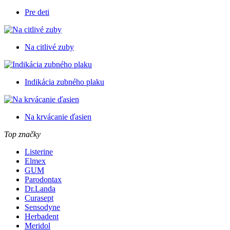
Pre deti
Na citlivé zuby
Indikácia zubného plaku
Na krvácanie ďasien
Top značky
Listerine
Elmex
GUM
Parodontax
Dr.Landa
Curasept
Sensodyne
Herbadent
Meridol