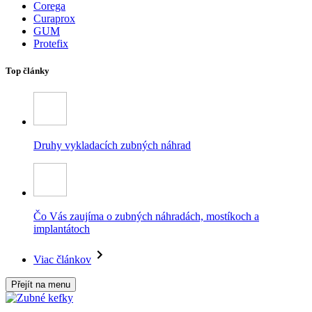
Corega
Curaprox
GUM
Protefix
Top články
Druhy vykladacích zubných náhrad
Čo Vás zaujíma o zubných náhradách, mostíkoch a
implantátoch
Viac článkov
Přejít na menu