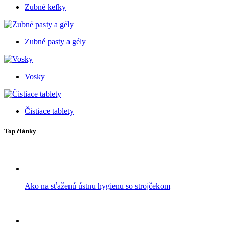
Zubné kefky
Zubné pasty a gély
Vosky
Čistiace tablety
Top články
Ako na sťaženú ústnu hygienu so strojčekom