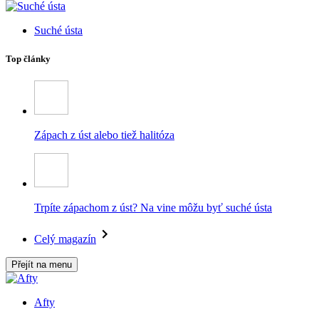
Suché ústa
Top články
Zápach z úst alebo tiež halitóza
Trpíte zápachom z úst? Na vine môžu byť suché ústa
Celý magazín
Přejít na menu
Afty