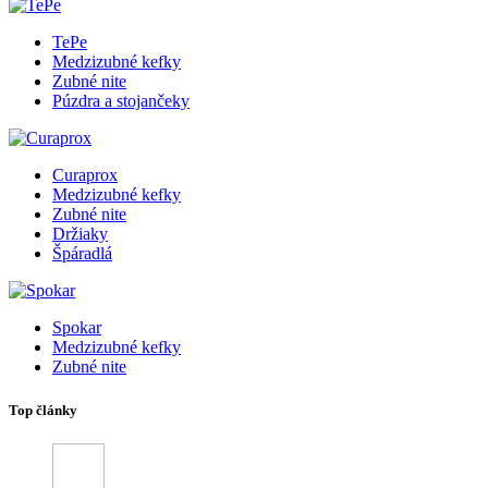
TePe
Medzizubné kefky
Zubné nite
Púzdra a stojančeky
Curaprox
Medzizubné kefky
Zubné nite
Držiaky
Špáradlá
Spokar
Medzizubné kefky
Zubné nite
Top články