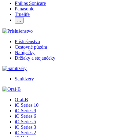
Philips Sonicare
Panasonic
Truelife
…
Príslušenstvo
Cestovné púzdra
Nabíjačky
Držiaky a stojančeky
Sanitizéry
Oral-B
iO Series 10
iO Series 9
iO Series 6
iO Series 5
iO Series 3
iO Series 2