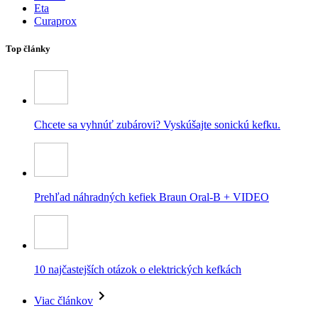
Eta
Curaprox
Top články
Chcete sa vyhnúť zubárovi? Vyskúšajte sonickú kefku.
Prehľad náhradných kefiek Braun Oral-B + VIDEO
10 najčastejších otázok o elektrických kefkách
Viac článkov