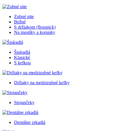
Zubné nite
Bežné
S držiakom (flosspick)
Na mostíky a korunky
Špáradlá
Klasické
S kefkou
Držiaky na medzizubné kefky
Stojančeky
Dentálne zrkadlá