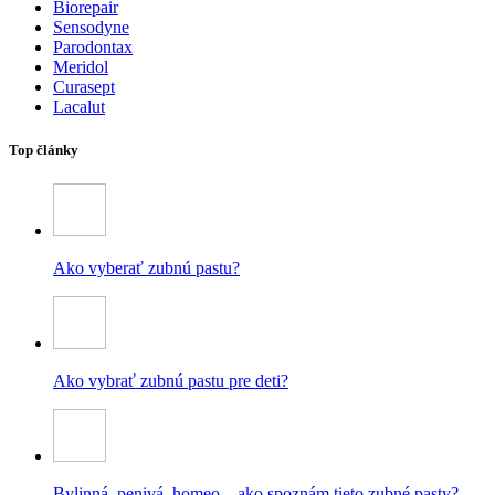
Biorepair
Sensodyne
Parodontax
Meridol
Curasept
Lacalut
Top články
Ako vyberať zubnú pastu?
Ako vybrať zubnú pastu pre deti?
Bylinná, penivá, homeo – ako spoznám tieto zubné pasty?