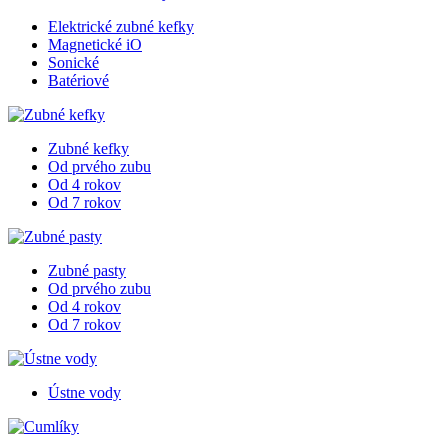
Elektrické zubné kefky
Magnetické iO
Sonické
Batériové
Zubné kefky
Od prvého zubu
Od 4 rokov
Od 7 rokov
Zubné pasty
Od prvého zubu
Od 4 rokov
Od 7 rokov
Ústne vody