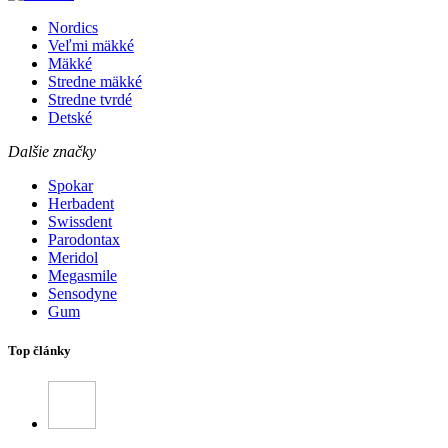
Nordics
Veľmi mäkké
Mäkké
Stredne mäkké
Stredne tvrdé
Detské
Dalšie značky
Spokar
Herbadent
Swissdent
Parodontax
Meridol
Megasmile
Sensodyne
Gum
Top články