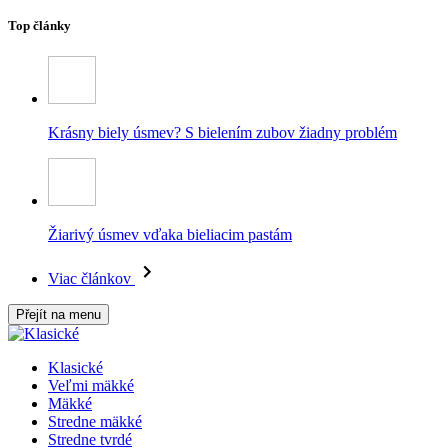
Top články
Krásny biely úsmev? S bielením zubov žiadny problém
Žiarivý úsmev vďaka bieliacim pastám
Viac článkov
Přejít na menu
Klasické
Veľmi mäkké
Mäkké
Stredne mäkké
Stredne tvrdé