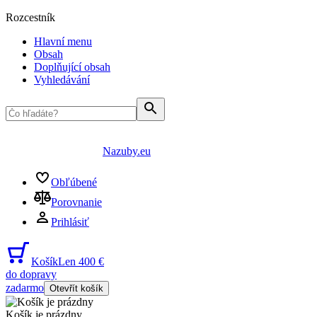
Rozcestník
Hlavní menu
Obsah
Doplňující obsah
Vyhledávání
Nazuby.eu
Obľúbené
Porovnanie
Prihlásiť
Košík
Len 400 €
do dopravy
zadarmo
Otevřít košík
Košík je prázdny
...