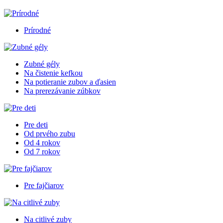
Prírodné
Zubné gély
Na čistenie kefkou
Na potieranie zubov a ďasien
Na prerezávanie zúbkov
Pre deti
Od prvého zubu
Od 4 rokov
Od 7 rokov
Pre fajčiarov
Na citlivé zuby