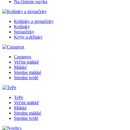
Na čistenie jazyka
Kelímky a stojančeky
Kelímky
Stojančeky
Kryty a držiaky
Curaprox
Veľmi mäkké
Mäkké
Stredne mäkké
Stredne tvrdé
TePe
Veľmi mäkké
Mäkké
Stredne mäkké
Stredne tvrdé