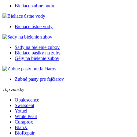
Bieliace zubné púdre
Bieliace ústne vody
Sady na bielenie zubov
Bieliace pásiky na zuby
Gély na bielenie zubov
Zubné pasty pre fajčiarov
Top značky
Opalescence
Swissdent
Yotuel
White Pearl
Curaprox
BlanX
BioRepair