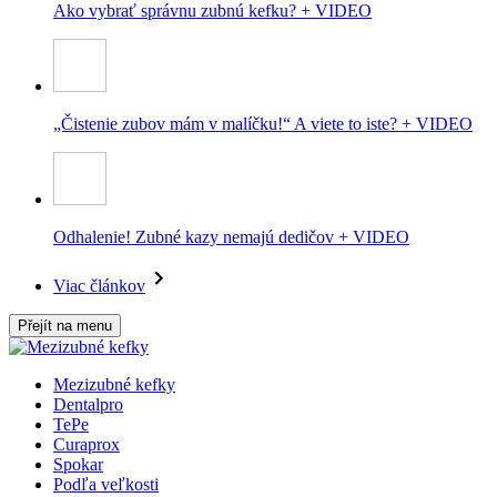
Ako vybrať správnu zubnú kefku? + VIDEO
„Čistenie zubov mám v malíčku!“ A viete to iste? + VIDEO
Odhalenie! Zubné kazy nemajú dedičov + VIDEO
Viac článkov
Přejít na menu
Mezizubné kefky
Dentalpro
TePe
Curaprox
Spokar
Podľa veľkosti