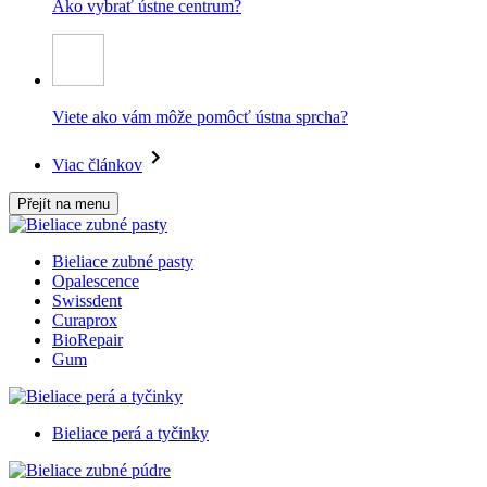
Ako vybrať ústne centrum?
Viete ako vám môže pomôcť ústna sprcha?
Viac článkov
Přejít na menu
Bieliace zubné pasty
Opalescence
Swissdent
Curaprox
BioRepair
Gum
Bieliace perá a tyčinky