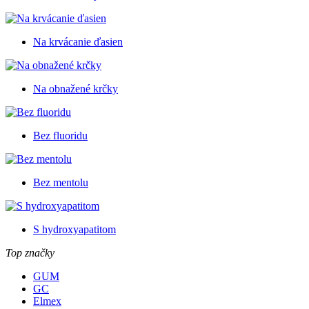
Na krvácanie ďasien
Na obnažené krčky
Bez fluoridu
Bez mentolu
S hydroxyapatitom
Top značky
GUM
GC
Elmex