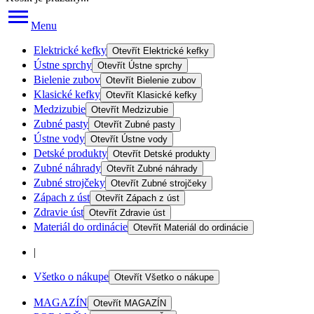
Menu
Elektrické kefky
Otevřít
Elektrické kefky
Ústne sprchy
Otevřít
Ústne sprchy
Bielenie zubov
Otevřít
Bielenie zubov
Klasické kefky
Otevřít
Klasické kefky
Medzizubie
Otevřít
Medzizubie
Zubné pasty
Otevřít
Zubné pasty
Ústne vody
Otevřít
Ústne vody
Detské produkty
Otevřít
Detské produkty
Zubné náhrady
Otevřít
Zubné náhrady
Zubné strojčeky
Otevřít
Zubné strojčeky
Zápach z úst
Otevřít
Zápach z úst
Zdravie úst
Otevřít
Zdravie úst
Materiál do ordinácie
Otevřít
Materiál do ordinácie
|
Všetko o nákupe
Otevřít
Všetko o nákupe
MAGAZÍN
Otevřít
MAGAZÍN