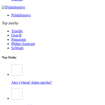
Príslušenstvo
Top značky
Truelife
Oral-B
Panasonic
Philips Sonicare
SoWash
Top články
Ako vyberať ústnu sprchu?