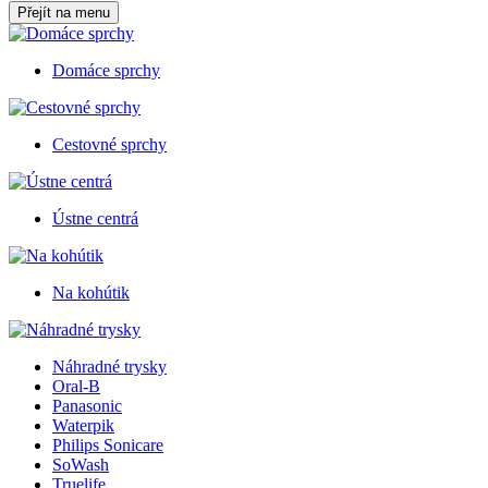
Přejít na menu
Domáce sprchy
Cestovné sprchy
Ústne centrá
Na kohútik
Náhradné trysky
Oral-B
Panasonic
Waterpik
Philips Sonicare
SoWash
Truelife