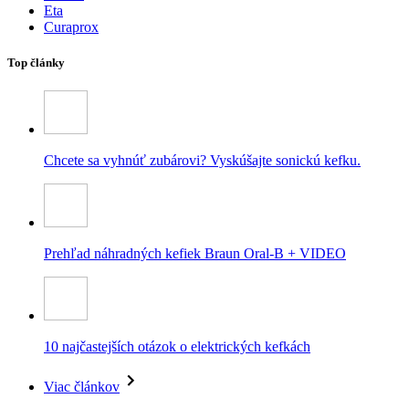
Eta
Curaprox
Top články
Chcete sa vyhnúť zubárovi? Vyskúšajte sonickú kefku.
Prehľad náhradných kefiek Braun Oral-B + VIDEO
10 najčastejších otázok o elektrických kefkách
Viac článkov