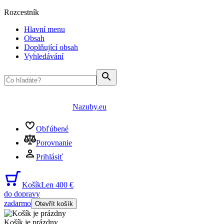
Rozcestník
Hlavní menu
Obsah
Doplňující obsah
Vyhledávání
Nazuby.eu
Obľúbené
Porovnanie
Prihlásiť
Košík
Len 400 €
do dopravy
zadarmo
Otevřít košík
Košík je prázdny
...