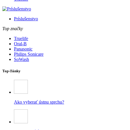
Príslušenstvo
Top značky
Truelife
Oral-B
Panasonic
Philips Sonicare
SoWash
Top články
Ako vyberať ústnu sprchu?