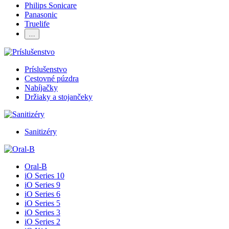
Philips Sonicare
Panasonic
Truelife
…
Príslušenstvo
Cestovné púzdra
Nabíjačky
Držiaky a stojančeky
Sanitizéry
Oral-B
iO Series 10
iO Series 9
iO Series 6
iO Series 5
iO Series 3
iO Series 2