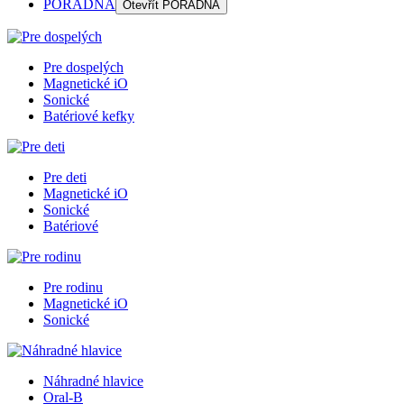
PORADŇA
Otevřít
PORADŇA
Pre dospelých
Magnetické iO
Sonické
Batériové kefky
Pre deti
Magnetické iO
Sonické
Batériové
Pre rodinu
Magnetické iO
Sonické
Náhradné hlavice
Oral-B