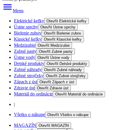
Menu
Elektrické kefky
Otevřít
Elektrické kefky
Ústne sprchy
Otevřít
Ústne sprchy
Bielenie zubov
Otevřít
Bielenie zubov
Klasické kefky
Otevřít
Klasické kefky
Medzizubie
Otevřít
Medzizubie
Zubné pasty
Otevřít
Zubné pasty
Ústne vody
Otevřít
Ústne vody
Detské produkty
Otevřít
Detské produkty
Zubné náhrady
Otevřít
Zubné náhrady
Zubné strojčeky
Otevřít
Zubné strojčeky
Zápach z úst
Otevřít
Zápach z úst
Zdravie úst
Otevřít
Zdravie úst
Materiál do ordinácie
Otevřít
Materiál do ordinácie
|
Všetko o nákupe
Otevřít
Všetko o nákupe
MAGAZÍN
Otevřít
MAGAZÍN