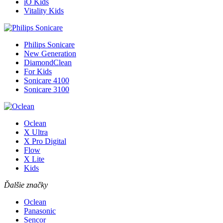
iO Kids
Vitality Kids
Philips Sonicare
New Generation
DiamondClean
For Kids
Sonicare 4100
Sonicare 3100
Oclean
X Ultra
X Pro Digital
Flow
X Lite
Kids
Ďalšie značky
Oclean
Panasonic
Sencor