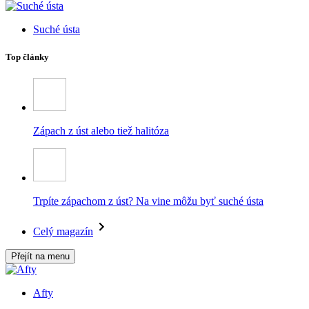
Suché ústa
Top články
Zápach z úst alebo tiež halitóza
Trpíte zápachom z úst? Na vine môžu byť suché ústa
Celý magazín
Přejít na menu
Afty