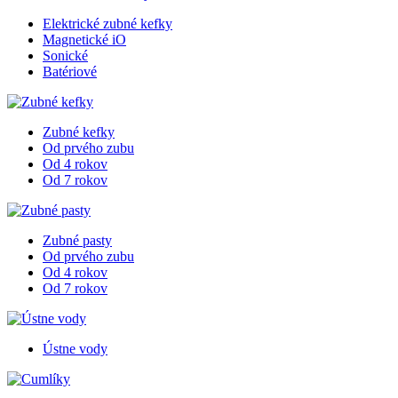
Elektrické zubné kefky
Magnetické iO
Sonické
Batériové
Zubné kefky
Od prvého zubu
Od 4 rokov
Od 7 rokov
Zubné pasty
Od prvého zubu
Od 4 rokov
Od 7 rokov
Ústne vody