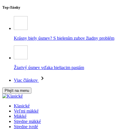
Top články
Krásny biely úsmev? S bielením zubov žiadny problém
Žiarivý úsmev vďaka bieliacim pastám
Viac článkov
Přejít na menu
Klasické
Veľmi mäkké
Mäkké
Stredne mäkké
Stredne tvrdé