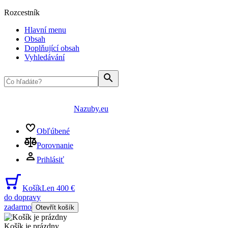
Rozcestník
Hlavní menu
Obsah
Doplňující obsah
Vyhledávání
Nazuby.eu
Obľúbené
Porovnanie
Prihlásiť
Košík
Len 400 €
do dopravy
zadarmo
Otevřít košík
Košík je prázdny
...