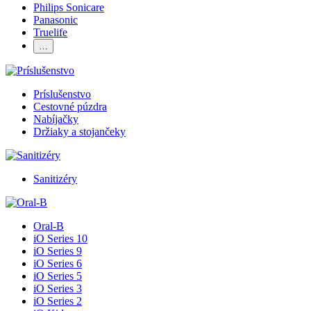
Philips Sonicare
Panasonic
Truelife
…
Príslušenstvo
Cestovné púzdra
Nabíjačky
Držiaky a stojančeky
Sanitizéry
Oral-B
iO Series 10
iO Series 9
iO Series 6
iO Series 5
iO Series 3
iO Series 2