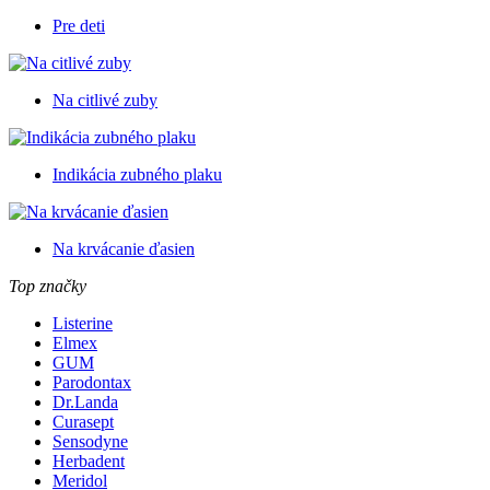
Pre deti
Na citlivé zuby
Indikácia zubného plaku
Na krvácanie ďasien
Top značky
Listerine
Elmex
GUM
Parodontax
Dr.Landa
Curasept
Sensodyne
Herbadent
Meridol