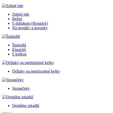
Zubné nite
Bežné
S držiakom (flosspick)
Na mostíky a korunky
Špáradlá
Klasické
S kefkou
Držiaky na medzizubné kefky
Stojančeky
Dentálne zrkadlá