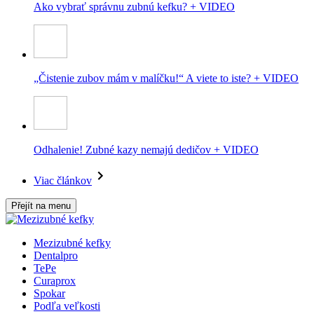
Ako vybrať správnu zubnú kefku? + VIDEO
„Čistenie zubov mám v malíčku!“ A viete to iste? + VIDEO
Odhalenie! Zubné kazy nemajú dedičov + VIDEO
Viac článkov
Přejít na menu
Mezizubné kefky
Dentalpro
TePe
Curaprox
Spokar
Podľa veľkosti