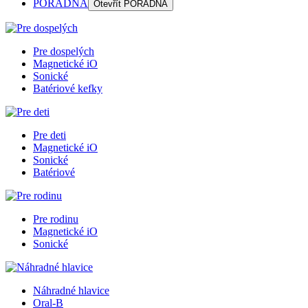
PORADŇA
Otevřít
PORADŇA
Pre dospelých
Magnetické iO
Sonické
Batériové kefky
Pre deti
Magnetické iO
Sonické
Batériové
Pre rodinu
Magnetické iO
Sonické
Náhradné hlavice
Oral-B