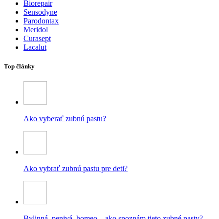
Biorepair
Sensodyne
Parodontax
Meridol
Curasept
Lacalut
Top články
Ako vyberať zubnú pastu?
Ako vybrať zubnú pastu pre deti?
Bylinná, penivá, homeo – ako spoznám tieto zubné pasty?