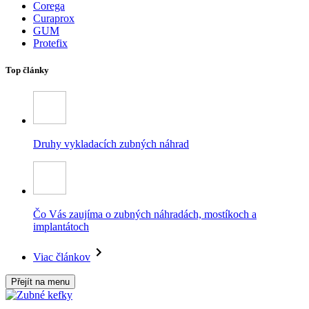
Corega
Curaprox
GUM
Protefix
Top články
Druhy vykladacích zubných náhrad
Čo Vás zaujíma o zubných náhradách, mostíkoch a
implantátoch
Viac článkov
Přejít na menu