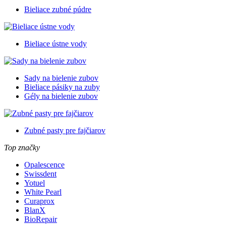
Bieliace zubné púdre
Bieliace ústne vody
Sady na bielenie zubov
Bieliace pásiky na zuby
Gély na bielenie zubov
Zubné pasty pre fajčiarov
Top značky
Opalescence
Swissdent
Yotuel
White Pearl
Curaprox
BlanX
BioRepair