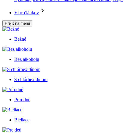
Viac článkov
Přejít na menu
Bežné
Bez alkoholu
S chlórhexidínom
Prírodné
Bieliace