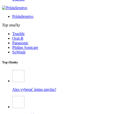
Príslušenstvo
Top značky
Truelife
Oral-B
Panasonic
Philips Sonicare
SoWash
Top články
Ako vyberať ústnu sprchu?