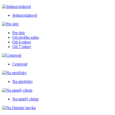
Jednozväzkové
Pre deti
Od prvého zubu
Od 4 rokov
Od 7 rokov
Cestovné
Na strojčeky
Na umelý chrup