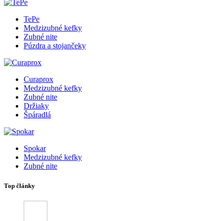
TePe
Medzizubné kefky
Zubné nite
Púzdra a stojančeky
Curaprox
Medzizubné kefky
Zubné nite
Držiaky
Špáradlá
Spokar
Medzizubné kefky
Zubné nite
Top články