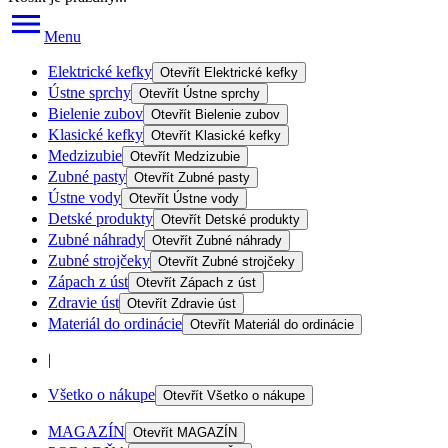
Menu
Elektrické kefky
Otevřít
Elektrické kefky
Ústne sprchy
Otevřít
Ústne sprchy
Bielenie zubov
Otevřít
Bielenie zubov
Klasické kefky
Otevřít
Klasické kefky
Medzizubie
Otevřít
Medzizubie
Zubné pasty
Otevřít
Zubné pasty
Ústne vody
Otevřít
Ústne vody
Detské produkty
Otevřít
Detské produkty
Zubné náhrady
Otevřít
Zubné náhrady
Zubné strojčeky
Otevřít
Zubné strojčeky
Zápach z úst
Otevřít
Zápach z úst
Zdravie úst
Otevřít
Zdravie úst
Materiál do ordinácie
Otevřít
Materiál do ordinácie
|
Všetko o nákupe
Otevřít
Všetko o nákupe
MAGAZÍN
Otevřít
MAGAZÍN