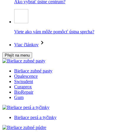
Ako vybrať ústne centrum?
Viete ako vám môže pomôcť ústna sprcha?
Viac článkov
Přejít na menu
Bieliace zubné pasty
Opalescence
Swissdent
Curaprox
BioRepair
Gum
Bieliace perá a tyčinky