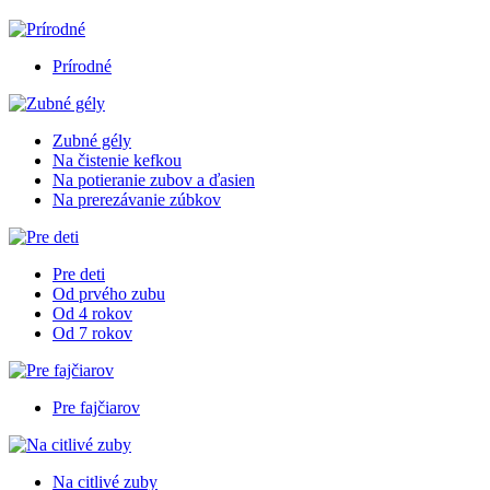
Prírodné
Zubné gély
Na čistenie kefkou
Na potieranie zubov a ďasien
Na prerezávanie zúbkov
Pre deti
Od prvého zubu
Od 4 rokov
Od 7 rokov
Pre fajčiarov
Na citlivé zuby