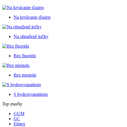
Na krvácanie ďasien
Na obnažené krčky
Bez fluoridu
Bez mentolu
S hydroxyapatitom
Top značky
GUM
GC
Elmex