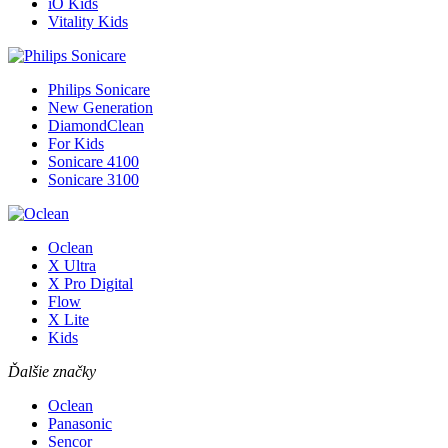
iO Kids
Vitality Kids
Philips Sonicare
New Generation
DiamondClean
For Kids
Sonicare 4100
Sonicare 3100
Oclean
X Ultra
X Pro Digital
Flow
X Lite
Kids
Ďalšie značky
Oclean
Panasonic
Sencor