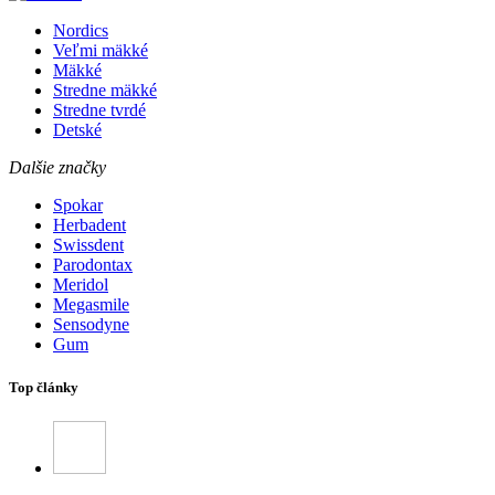
Nordics
Veľmi mäkké
Mäkké
Stredne mäkké
Stredne tvrdé
Detské
Dalšie značky
Spokar
Herbadent
Swissdent
Parodontax
Meridol
Megasmile
Sensodyne
Gum
Top články