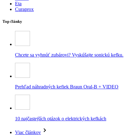
Eta
Curaprox
Top články
Chcete sa vyhnúť zubárovi? Vyskúšajte sonickú kefku.
Prehľad náhradných kefiek Braun Oral-B + VIDEO
10 najčastejších otázok o elektrických kefkách
Viac článkov