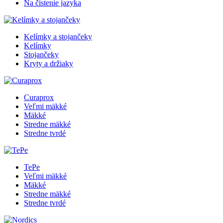
Na čistenie jazyka
Kelímky a stojančeky
Kelímky
Stojančeky
Kryty a držiaky
Curaprox
Veľmi mäkké
Mäkké
Stredne mäkké
Stredne tvrdé
TePe
Veľmi mäkké
Mäkké
Stredne mäkké
Stredne tvrdé