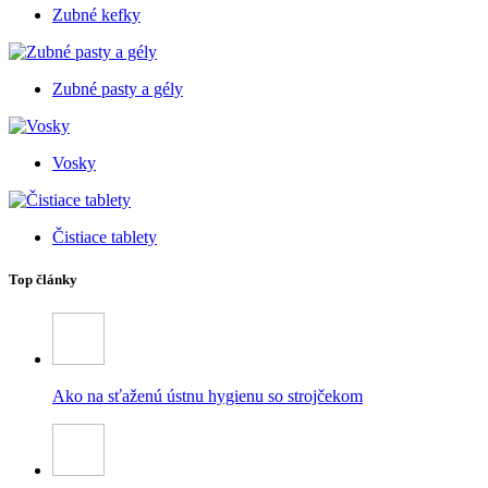
Zubné kefky
Zubné pasty a gély
Vosky
Čistiace tablety
Top články
Ako na sťaženú ústnu hygienu so strojčekom