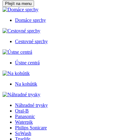
Přejít na menu
Domáce sprchy
Cestovné sprchy
Ústne centrá
Na kohútik
Náhradné trysky
Oral-B
Panasonic
Waterpik
Philips Sonicare
SoWash
Truelife