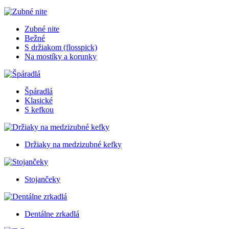
Zubné nite
Bežné
S držiakom (flosspick)
Na mostíky a korunky
Špáradlá
Klasické
S kefkou
Držiaky na medzizubné kefky
Stojančeky
Dentálne zrkadlá