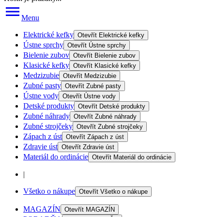
Menu
Elektrické kefky
Otevřít
Elektrické kefky
Ústne sprchy
Otevřít
Ústne sprchy
Bielenie zubov
Otevřít
Bielenie zubov
Klasické kefky
Otevřít
Klasické kefky
Medzizubie
Otevřít
Medzizubie
Zubné pasty
Otevřít
Zubné pasty
Ústne vody
Otevřít
Ústne vody
Detské produkty
Otevřít
Detské produkty
Zubné náhrady
Otevřít
Zubné náhrady
Zubné strojčeky
Otevřít
Zubné strojčeky
Zápach z úst
Otevřít
Zápach z úst
Zdravie úst
Otevřít
Zdravie úst
Materiál do ordinácie
Otevřít
Materiál do ordinácie
|
Všetko o nákupe
Otevřít
Všetko o nákupe
MAGAZÍN
Otevřít
MAGAZÍN