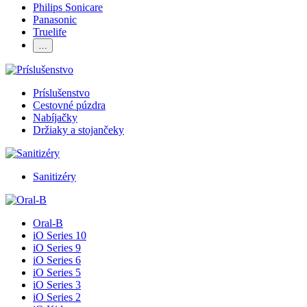
Philips Sonicare
Panasonic
Truelife
…
Príslušenstvo
Cestovné púzdra
Nabíjačky
Držiaky a stojančeky
Sanitizéry
Oral-B
iO Series 10
iO Series 9
iO Series 6
iO Series 5
iO Series 3
iO Series 2