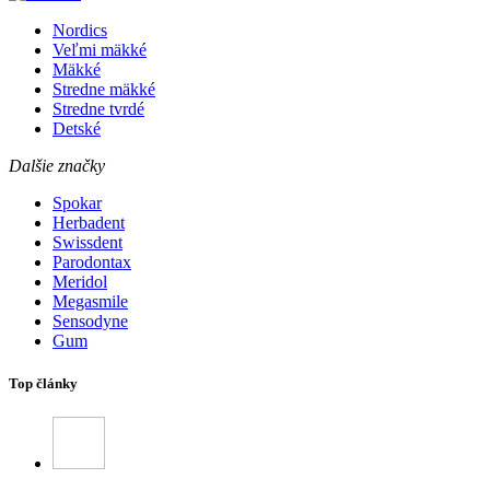
Nordics
Veľmi mäkké
Mäkké
Stredne mäkké
Stredne tvrdé
Detské
Dalšie značky
Spokar
Herbadent
Swissdent
Parodontax
Meridol
Megasmile
Sensodyne
Gum
Top články