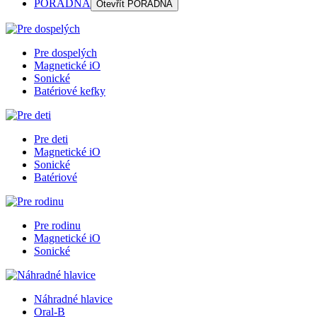
PORADŇA
Otevřít
PORADŇA
Pre dospelých
Magnetické iO
Sonické
Batériové kefky
Pre deti
Magnetické iO
Sonické
Batériové
Pre rodinu
Magnetické iO
Sonické
Náhradné hlavice
Oral-B