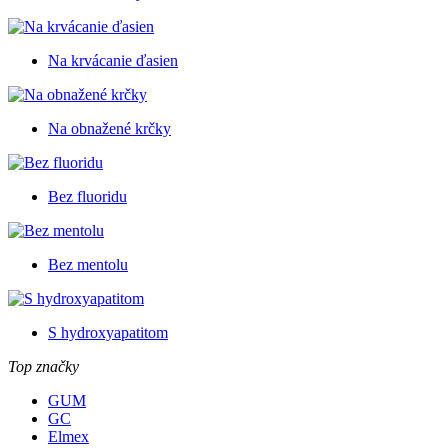
Na krvácanie ďasien
Na obnažené krčky
Bez fluoridu
Bez mentolu
S hydroxyapatitom
Top značky
GUM
GC
Elmex