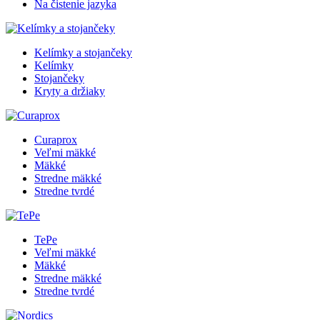
Na čistenie jazyka
Kelímky a stojančeky
Kelímky
Stojančeky
Kryty a držiaky
Curaprox
Veľmi mäkké
Mäkké
Stredne mäkké
Stredne tvrdé
TePe
Veľmi mäkké
Mäkké
Stredne mäkké
Stredne tvrdé