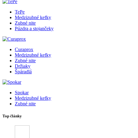
TePe
Medzizubné kefky
Zubné nite
Púzdra a stojančeky
Curaprox
Medzizubné kefky
Zubné nite
Držiaky
Špáradlá
Spokar
Medzizubné kefky
Zubné nite
Top články