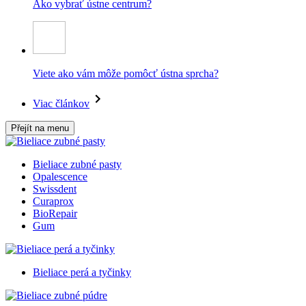
Ako vybrať ústne centrum?
Viete ako vám môže pomôcť ústna sprcha?
Viac článkov
Přejít na menu
Bieliace zubné pasty
Opalescence
Swissdent
Curaprox
BioRepair
Gum
Bieliace perá a tyčinky