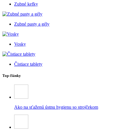
Zubné kefky
Zubné pasty a gély
Vosky
Čistiace tablety
Top články
Ako na sťaženú ústnu hygienu so strojčekom