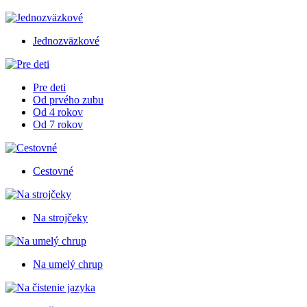
Jednozväzkové
Pre deti
Od prvého zubu
Od 4 rokov
Od 7 rokov
Cestovné
Na strojčeky
Na umelý chrup