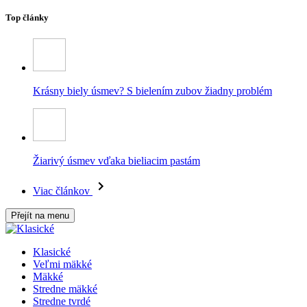
Top články
Krásny biely úsmev? S bielením zubov žiadny problém
Žiarivý úsmev vďaka bieliacim pastám
Viac článkov
Přejít na menu
Klasické
Veľmi mäkké
Mäkké
Stredne mäkké
Stredne tvrdé