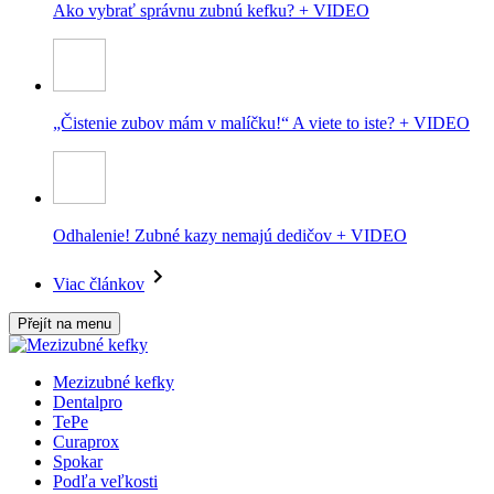
Ako vybrať správnu zubnú kefku? + VIDEO
„Čistenie zubov mám v malíčku!“ A viete to iste? + VIDEO
Odhalenie! Zubné kazy nemajú dedičov + VIDEO
Viac článkov
Přejít na menu
Mezizubné kefky
Dentalpro
TePe
Curaprox
Spokar
Podľa veľkosti