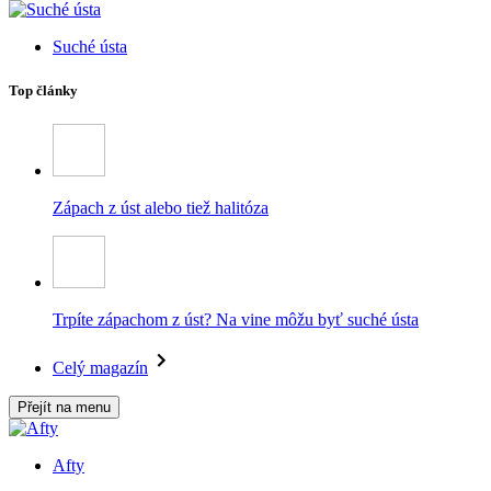
Suché ústa
Top články
Zápach z úst alebo tiež halitóza
Trpíte zápachom z úst? Na vine môžu byť suché ústa
Celý magazín
Přejít na menu
Afty