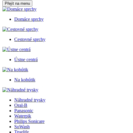
Přejít na menu
Domáce sprchy
Cestovné sprchy
Ústne centrá
Na kohútik
Náhradné trysky
Oral-B
Panasonic
Waterpik
Philips Sonicare
SoWash
Truelife