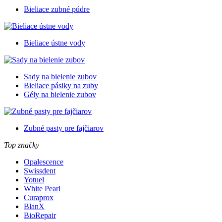
Bieliace zubné púdre
Bieliace ústne vody
Sady na bielenie zubov
Bieliace pásiky na zuby
Gély na bielenie zubov
Zubné pasty pre fajčiarov
Top značky
Opalescence
Swissdent
Yotuel
White Pearl
Curaprox
BlanX
BioRepair