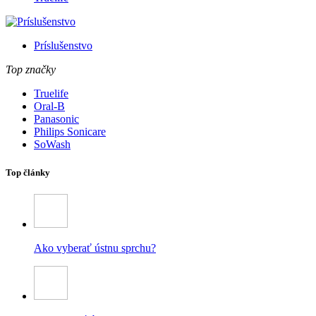
Príslušenstvo
Top značky
Truelife
Oral-B
Panasonic
Philips Sonicare
SoWash
Top články
Ako vyberať ústnu sprchu?