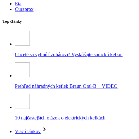
Eta
Curaprox
Top články
Chcete sa vyhnúť zubárovi? Vyskúšajte sonickú kefku.
Prehľad náhradných kefiek Braun Oral-B + VIDEO
10 najčastejších otázok o elektrických kefkách
Viac článkov