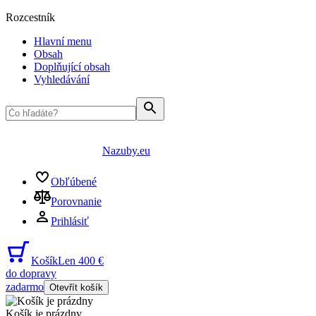
Rozcestník
Hlavní menu
Obsah
Doplňující obsah
Vyhledávání
Nazuby.eu
Obľúbené
Porovnanie
Prihlásiť
Košík
Len 400 €
do dopravy
zadarmo
Otevřít košík
Košík je prázdny
...