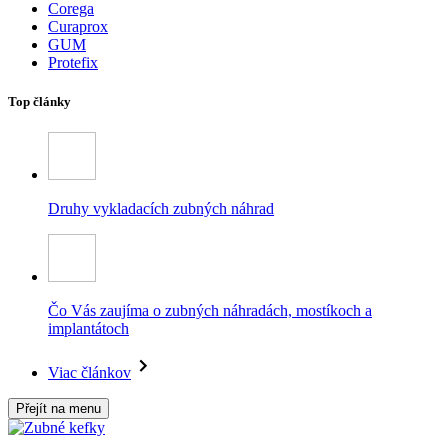
Corega
Curaprox
GUM
Protefix
Top články
Druhy vykladacích zubných náhrad
Čo Vás zaujíma o zubných náhradách, mostíkoch a
implantátoch
Viac článkov
Přejít na menu