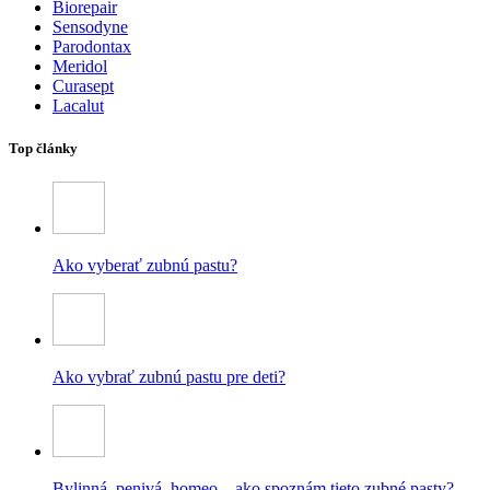
Biorepair
Sensodyne
Parodontax
Meridol
Curasept
Lacalut
Top články
Ako vyberať zubnú pastu?
Ako vybrať zubnú pastu pre deti?
Bylinná, penivá, homeo – ako spoznám tieto zubné pasty?