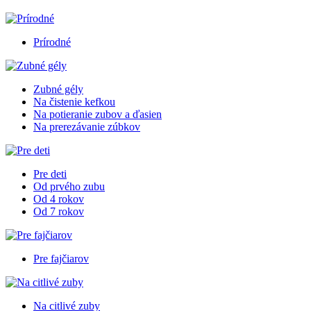
Prírodné
Zubné gély
Na čistenie kefkou
Na potieranie zubov a ďasien
Na prerezávanie zúbkov
Pre deti
Od prvého zubu
Od 4 rokov
Od 7 rokov
Pre fajčiarov
Na citlivé zuby