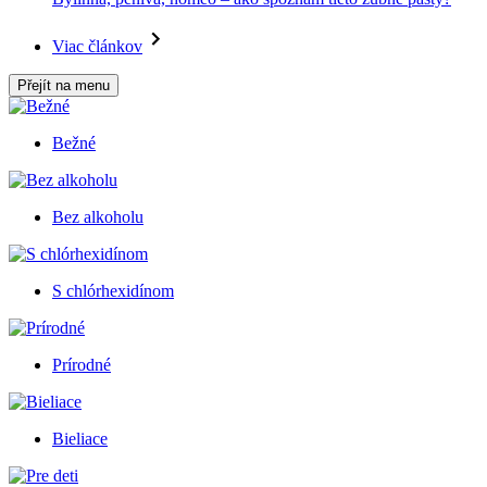
Viac článkov
Přejít na menu
Bežné
Bez alkoholu
S chlórhexidínom
Prírodné
Bieliace