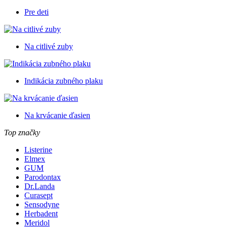
Pre deti
Na citlivé zuby
Indikácia zubného plaku
Na krvácanie ďasien
Top značky
Listerine
Elmex
GUM
Parodontax
Dr.Landa
Curasept
Sensodyne
Herbadent
Meridol