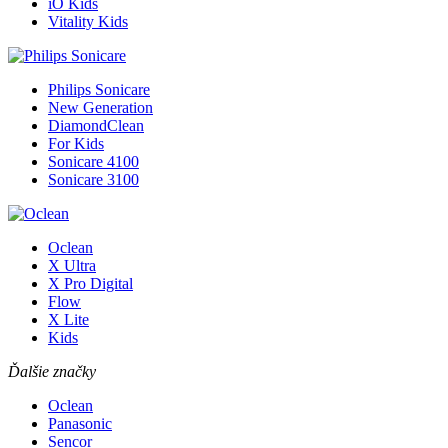
iO Kids
Vitality Kids
Philips Sonicare
New Generation
DiamondClean
For Kids
Sonicare 4100
Sonicare 3100
Oclean
X Ultra
X Pro Digital
Flow
X Lite
Kids
Ďalšie značky
Oclean
Panasonic
Sencor