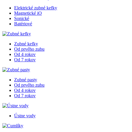
Elektrické zubné kefky
Magnetické iO
Sonické
Batériové
Zubné kefky
Od prvého zubu
Od 4 rokov
Od 7 rokov
Zubné pasty
Od prvého zubu
Od 4 rokov
Od 7 rokov
Ústne vody