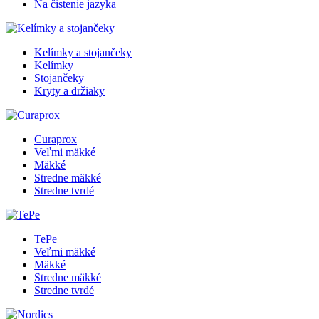
Na čistenie jazyka
Kelímky a stojančeky
Kelímky
Stojančeky
Kryty a držiaky
Curaprox
Veľmi mäkké
Mäkké
Stredne mäkké
Stredne tvrdé
TePe
Veľmi mäkké
Mäkké
Stredne mäkké
Stredne tvrdé