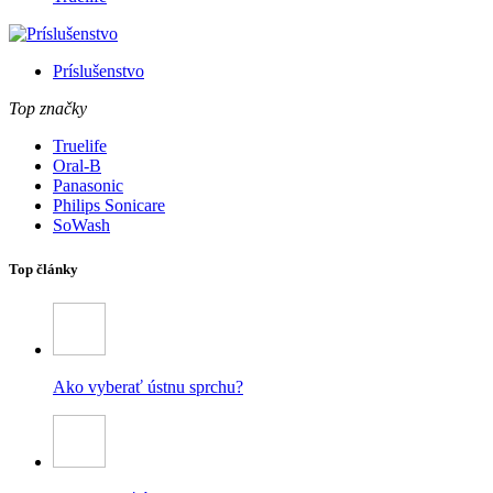
Príslušenstvo
Top značky
Truelife
Oral-B
Panasonic
Philips Sonicare
SoWash
Top články
Ako vyberať ústnu sprchu?