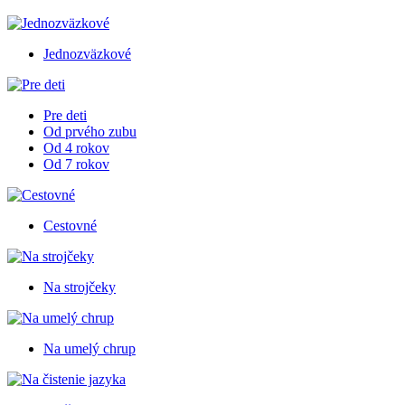
Jednozväzkové
Pre deti
Od prvého zubu
Od 4 rokov
Od 7 rokov
Cestovné
Na strojčeky
Na umelý chrup