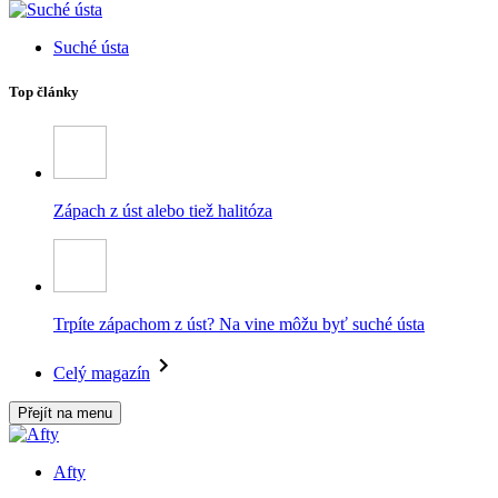
Suché ústa
Top články
Zápach z úst alebo tiež halitóza
Trpíte zápachom z úst? Na vine môžu byť suché ústa
Celý magazín
Přejít na menu
Afty