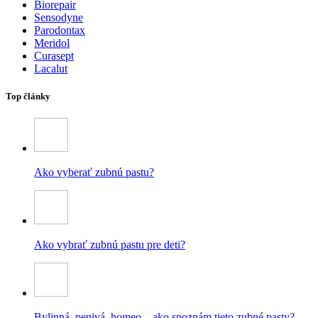
Biorepair
Sensodyne
Parodontax
Meridol
Curasept
Lacalut
Top články
Ako vyberať zubnú pastu?
Ako vybrať zubnú pastu pre deti?
Bylinná, penivá, homeo – ako spoznám tieto zubné pasty?