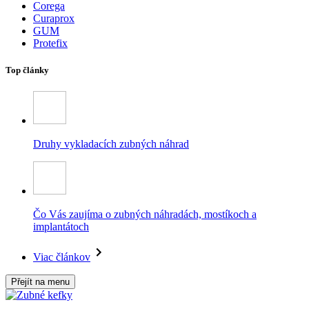
Corega
Curaprox
GUM
Protefix
Top články
Druhy vykladacích zubných náhrad
Čo Vás zaujíma o zubných náhradách, mostíkoch a
implantátoch
Viac článkov
Přejít na menu