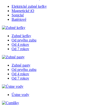
Elektrické zubné kefky
Magnetické iO
Sonické
Batériové
Zubné kefky
Od prvého zubu
Od 4 rokov
Od 7 rokov
Zubné pasty
Od prvého zubu
Od 4 rokov
Od 7 rokov
Ústne vody