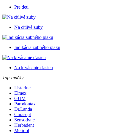
Pre deti
Na citlivé zuby
Indikácia zubného plaku
Na krvácanie ďasien
Top značky
Listerine
Elmex
GUM
Parodontax
Dr.Landa
Curasept
Sensodyne
Herbadent
Meridol