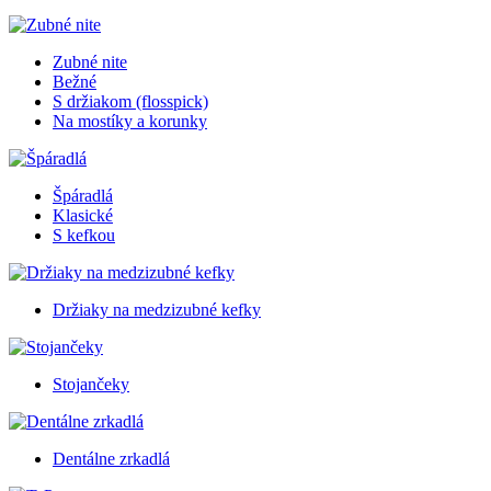
Zubné nite
Bežné
S držiakom (flosspick)
Na mostíky a korunky
Špáradlá
Klasické
S kefkou
Držiaky na medzizubné kefky
Stojančeky
Dentálne zrkadlá