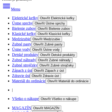
Menu
Elektrické kefky
Otevřít
Elektrické kefky
Ústne sprchy
Otevřít
Ústne sprchy
Bielenie zubov
Otevřít
Bielenie zubov
Klasické kefky
Otevřít
Klasické kefky
Medzizubie
Otevřít
Medzizubie
Zubné pasty
Otevřít
Zubné pasty
Ústne vody
Otevřít
Ústne vody
Detské produkty
Otevřít
Detské produkty
Zubné náhrady
Otevřít
Zubné náhrady
Zubné strojčeky
Otevřít
Zubné strojčeky
Zápach z úst
Otevřít
Zápach z úst
Zdravie úst
Otevřít
Zdravie úst
Materiál do ordinácie
Otevřít
Materiál do ordinácie
|
Všetko o nákupe
Otevřít
Všetko o nákupe
MAGAZÍN
Otevřít
MAGAZÍN