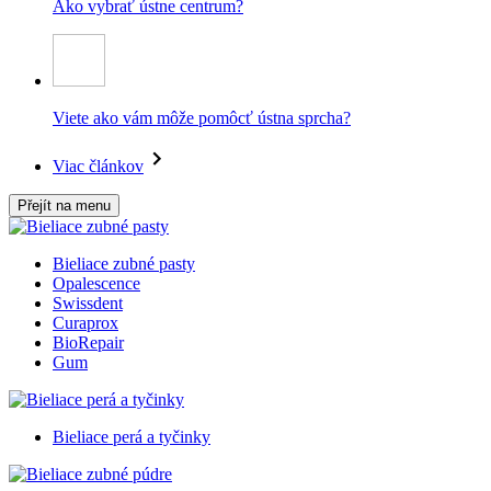
Ako vybrať ústne centrum?
Viete ako vám môže pomôcť ústna sprcha?
Viac článkov
Přejít na menu
Bieliace zubné pasty
Opalescence
Swissdent
Curaprox
BioRepair
Gum
Bieliace perá a tyčinky