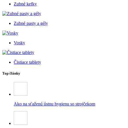
Zubné kefky
Zubné pasty a gély
Vosky
Čistiace tablety
Top články
Ako na sťaženú ústnu hygienu so strojčekom