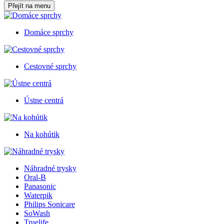
Přejít na menu
Domáce sprchy
Cestovné sprchy
Ústne centrá
Na kohútik
Náhradné trysky
Oral-B
Panasonic
Waterpik
Philips Sonicare
SoWash
Truelife