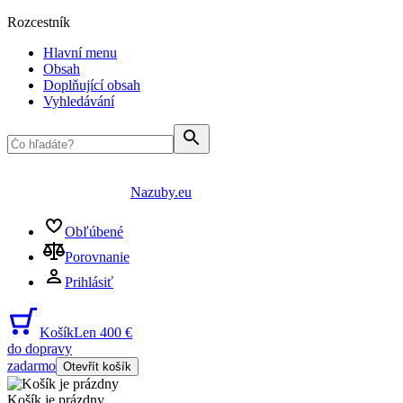
Rozcestník
Hlavní menu
Obsah
Doplňující obsah
Vyhledávání
Nazuby.eu
Obľúbené
Porovnanie
Prihlásiť
Košík
Len 400 €
do dopravy
zadarmo
Otevřít košík
Košík je prázdny
...