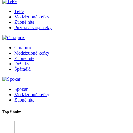
TePe
Medzizubné kefky
Zubné nite
Púzdra a stojančeky
Curaprox
Medzizubné kefky
Zubné nite
Držiaky
Špáradlá
Spokar
Medzizubné kefky
Zubné nite
Top články