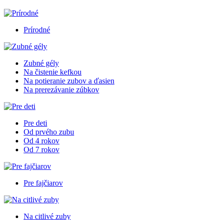
Prírodné
Zubné gély
Na čistenie kefkou
Na potieranie zubov a ďasien
Na prerezávanie zúbkov
Pre deti
Od prvého zubu
Od 4 rokov
Od 7 rokov
Pre fajčiarov
Na citlivé zuby