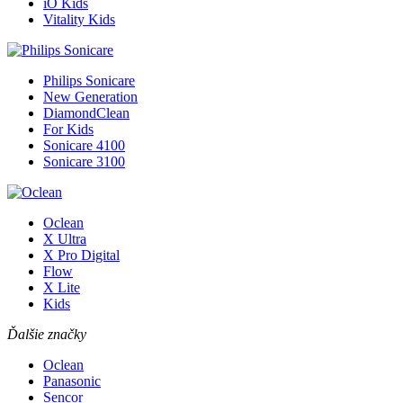
iO Kids
Vitality Kids
Philips Sonicare
New Generation
DiamondClean
For Kids
Sonicare 4100
Sonicare 3100
Oclean
X Ultra
X Pro Digital
Flow
X Lite
Kids
Ďalšie značky
Oclean
Panasonic
Sencor