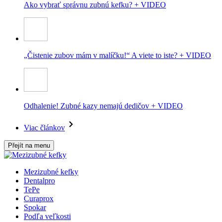
Ako vybrať správnu zubnú kefku? + VIDEO
„Čistenie zubov mám v malíčku!“ A viete to iste? + VIDEO
Odhalenie! Zubné kazy nemajú dedičov + VIDEO
Viac článkov
Přejít na menu
Mezizubné kefky
Dentalpro
TePe
Curaprox
Spokar
Podľa veľkosti