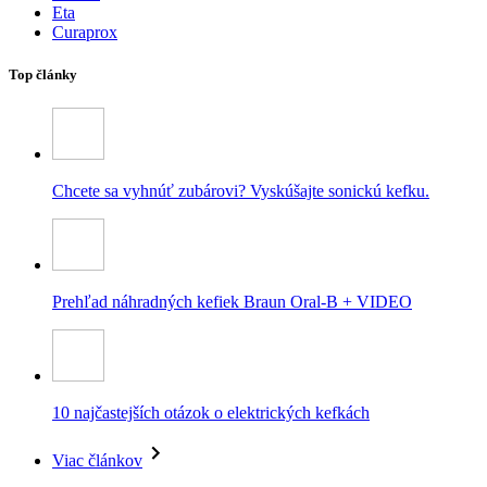
Eta
Curaprox
Top články
Chcete sa vyhnúť zubárovi? Vyskúšajte sonickú kefku.
Prehľad náhradných kefiek Braun Oral-B + VIDEO
10 najčastejších otázok o elektrických kefkách
Viac článkov