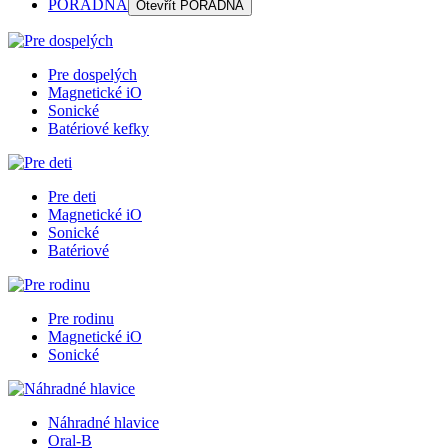
PORADŇA
Otevřít
PORADŇA
Pre dospelých
Magnetické iO
Sonické
Batériové kefky
Pre deti
Magnetické iO
Sonické
Batériové
Pre rodinu
Magnetické iO
Sonické
Náhradné hlavice
Oral-B