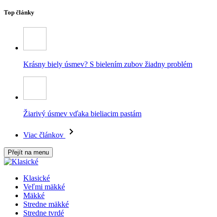
Top články
Krásny biely úsmev? S bielením zubov žiadny problém
Žiarivý úsmev vďaka bieliacim pastám
Viac článkov
Přejít na menu
Klasické
Veľmi mäkké
Mäkké
Stredne mäkké
Stredne tvrdé