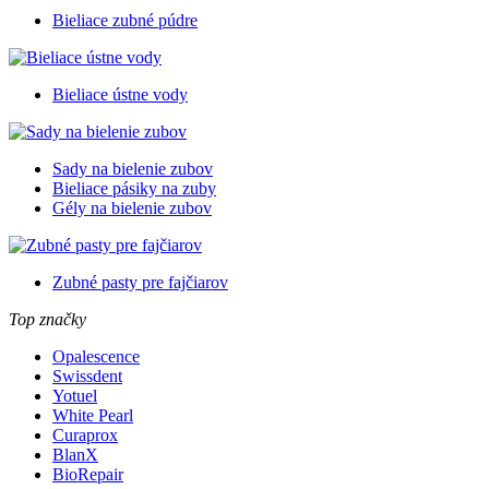
Bieliace zubné púdre
Bieliace ústne vody
Sady na bielenie zubov
Bieliace pásiky na zuby
Gély na bielenie zubov
Zubné pasty pre fajčiarov
Top značky
Opalescence
Swissdent
Yotuel
White Pearl
Curaprox
BlanX
BioRepair