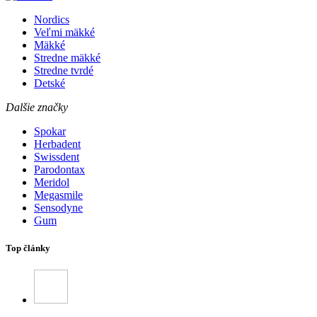
Nordics
Veľmi mäkké
Mäkké
Stredne mäkké
Stredne tvrdé
Detské
Dalšie značky
Spokar
Herbadent
Swissdent
Parodontax
Meridol
Megasmile
Sensodyne
Gum
Top články