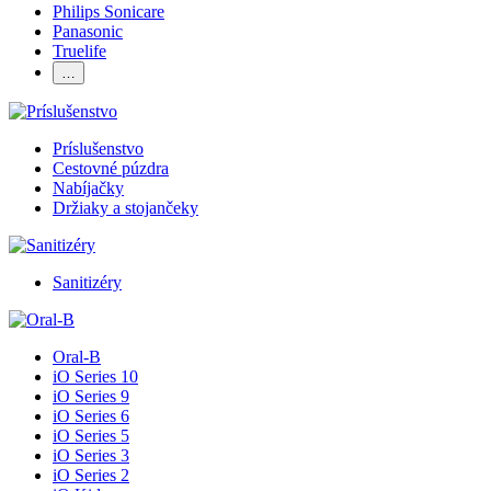
Philips Sonicare
Panasonic
Truelife
…
Príslušenstvo
Cestovné púzdra
Nabíjačky
Držiaky a stojančeky
Sanitizéry
Oral-B
iO Series 10
iO Series 9
iO Series 6
iO Series 5
iO Series 3
iO Series 2