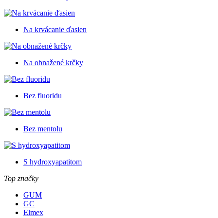
Na krvácanie ďasien
Na obnažené krčky
Bez fluoridu
Bez mentolu
S hydroxyapatitom
Top značky
GUM
GC
Elmex