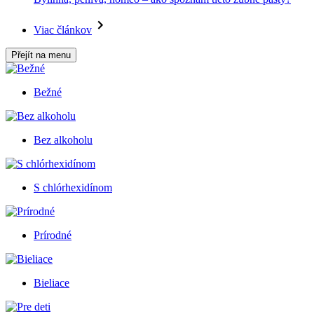
Viac článkov
Přejít na menu
Bežné
Bez alkoholu
S chlórhexidínom
Prírodné
Bieliace