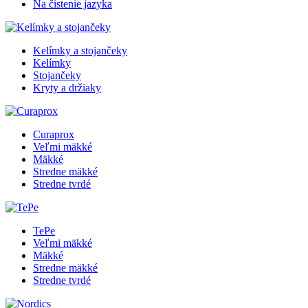
Na čistenie jazyka
Kelímky a stojančeky
Kelímky
Stojančeky
Kryty a držiaky
Curaprox
Veľmi mäkké
Mäkké
Stredne mäkké
Stredne tvrdé
TePe
Veľmi mäkké
Mäkké
Stredne mäkké
Stredne tvrdé