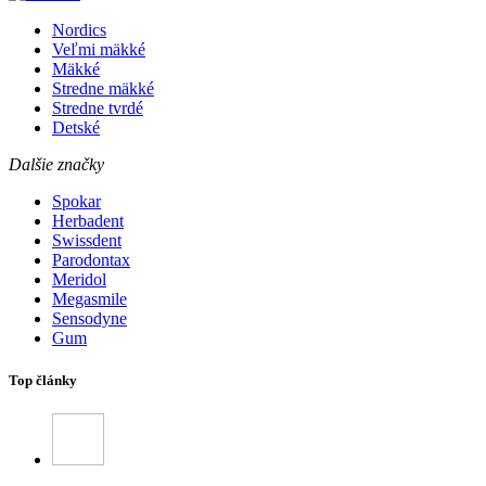
Nordics
Veľmi mäkké
Mäkké
Stredne mäkké
Stredne tvrdé
Detské
Dalšie značky
Spokar
Herbadent
Swissdent
Parodontax
Meridol
Megasmile
Sensodyne
Gum
Top články