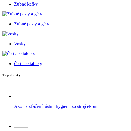
Zubné kefky
Zubné pasty a gély
Vosky
Čistiace tablety
Top články
Ako na sťaženú ústnu hygienu so strojčekom