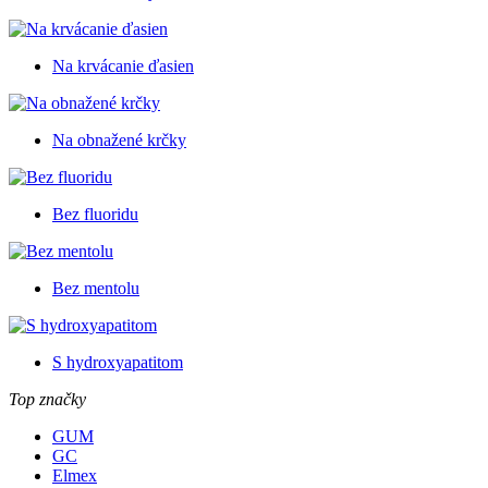
Na krvácanie ďasien
Na obnažené krčky
Bez fluoridu
Bez mentolu
S hydroxyapatitom
Top značky
GUM
GC
Elmex