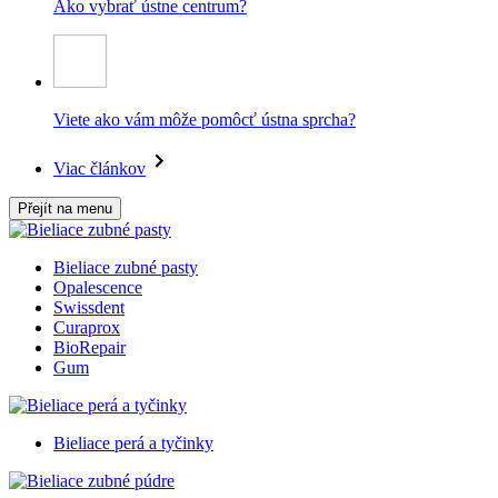
Ako vybrať ústne centrum?
Viete ako vám môže pomôcť ústna sprcha?
Viac článkov
Přejít na menu
Bieliace zubné pasty
Opalescence
Swissdent
Curaprox
BioRepair
Gum
Bieliace perá a tyčinky