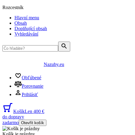
Rozcestník
Hlavní menu
Obsah
Doplňující obsah
Vyhledávání
Nazuby.eu
Obľúbené
Porovnanie
Prihlásiť
Košík
Len 400 €
do dopravy
zadarmo
Otevřít košík
Košík je prázdny
...