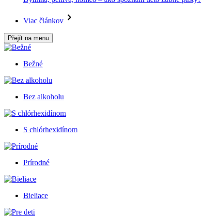
Viac článkov
Přejít na menu
Bežné
Bez alkoholu
S chlórhexidínom
Prírodné
Bieliace