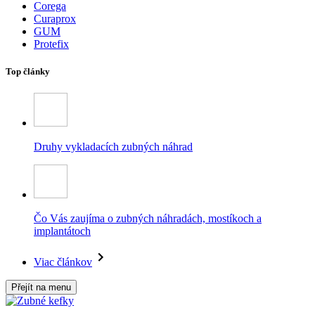
Corega
Curaprox
GUM
Protefix
Top články
Druhy vykladacích zubných náhrad
Čo Vás zaujíma o zubných náhradách, mostíkoch a
implantátoch
Viac článkov
Přejít na menu