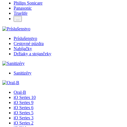
Philips Sonicare
Panasonic
Truelife
…
Príslušenstvo
Cestovné púzdra
Nabíjačky
Držiaky a stojančeky
Sanitizéry
Oral-B
iO Series 10
iO Series 9
iO Series 6
iO Series 5
iO Series 3
iO Series 2