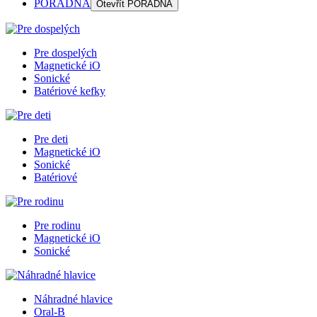
PORADŇA
Otevřít
PORADŇA
Pre dospelých
Magnetické iO
Sonické
Batériové kefky
Pre deti
Magnetické iO
Sonické
Batériové
Pre rodinu
Magnetické iO
Sonické
Náhradné hlavice
Oral-B