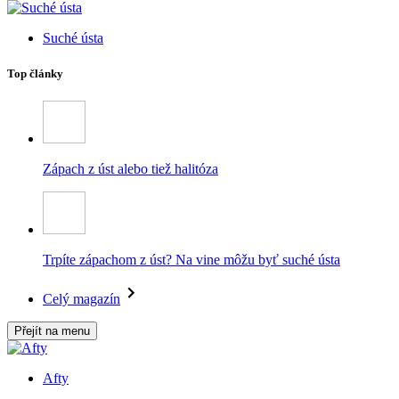
Suché ústa
Top články
Zápach z úst alebo tiež halitóza
Trpíte zápachom z úst? Na vine môžu byť suché ústa
Celý magazín
Přejít na menu
Afty