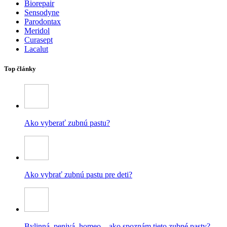
Biorepair
Sensodyne
Parodontax
Meridol
Curasept
Lacalut
Top články
Ako vyberať zubnú pastu?
Ako vybrať zubnú pastu pre deti?
Bylinná, penivá, homeo – ako spoznám tieto zubné pasty?