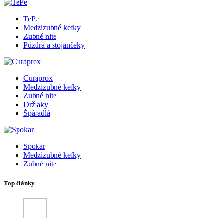
TePe
Medzizubné kefky
Zubné nite
Púzdra a stojančeky
Curaprox
Medzizubné kefky
Zubné nite
Držiaky
Špáradlá
Spokar
Medzizubné kefky
Zubné nite
Top články