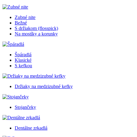
Zubné nite
Bežné
S držiakom (flosspick)
Na mostíky a korunky
Špáradlá
Klasické
S kefkou
Držiaky na medzizubné kefky
Stojančeky
Dentálne zrkadlá