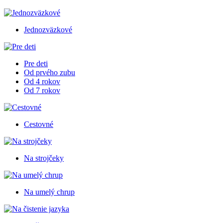
Jednozväzkové
Pre deti
Od prvého zubu
Od 4 rokov
Od 7 rokov
Cestovné
Na strojčeky
Na umelý chrup