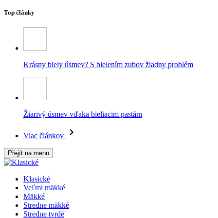
Top články
Krásny biely úsmev? S bielením zubov žiadny problém
Žiarivý úsmev vďaka bieliacim pastám
Viac článkov
Přejít na menu
Klasické
Veľmi mäkké
Mäkké
Stredne mäkké
Stredne tvrdé