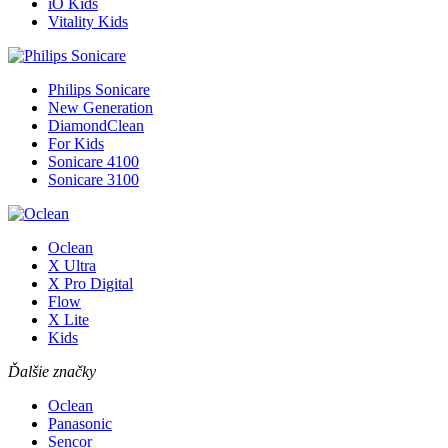
iO Kids
Vitality Kids
Philips Sonicare
New Generation
DiamondClean
For Kids
Sonicare 4100
Sonicare 3100
Oclean
X Ultra
X Pro Digital
Flow
X Lite
Kids
Ďalšie značky
Oclean
Panasonic
Sencor