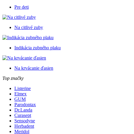
Pre deti
Na citlivé zuby
Indikácia zubného plaku
Na krvácanie ďasien
Top značky
Listerine
Elmex
GUM
Parodontax
Dr.Landa
Curasept
Sensodyne
Herbadent
Meridol