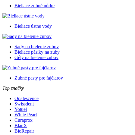
Bieliace zubné púdre
Bieliace ústne vody
Sady na bielenie zubov
Bieliace pásiky na zuby
Gély na bielenie zubov
Zubné pasty pre fajčiarov
Top značky
Opalescence
Swissdent
Yotuel
White Pearl
Curaprox
BlanX
BioRepair