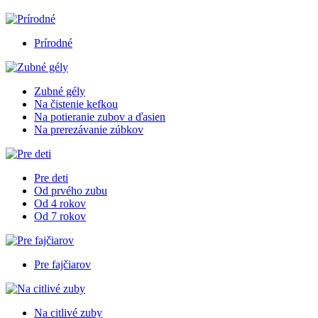
Prírodné
Zubné gély
Na čistenie kefkou
Na potieranie zubov a ďasien
Na prerezávanie zúbkov
Pre deti
Od prvého zubu
Od 4 rokov
Od 7 rokov
Pre fajčiarov
Na citlivé zuby