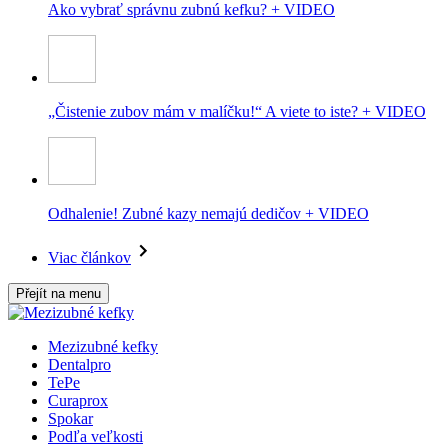
Ako vybrať správnu zubnú kefku? + VIDEO
„Čistenie zubov mám v malíčku!“ A viete to iste? + VIDEO
Odhalenie! Zubné kazy nemajú dedičov + VIDEO
Viac článkov
Přejít na menu
Mezizubné kefky
Dentalpro
TePe
Curaprox
Spokar
Podľa veľkosti