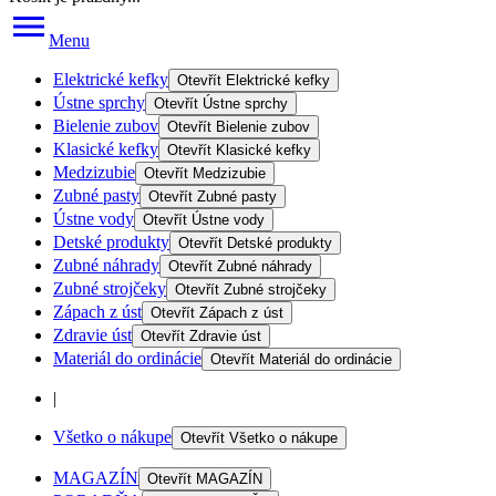
Menu
Elektrické kefky
Otevřít
Elektrické kefky
Ústne sprchy
Otevřít
Ústne sprchy
Bielenie zubov
Otevřít
Bielenie zubov
Klasické kefky
Otevřít
Klasické kefky
Medzizubie
Otevřít
Medzizubie
Zubné pasty
Otevřít
Zubné pasty
Ústne vody
Otevřít
Ústne vody
Detské produkty
Otevřít
Detské produkty
Zubné náhrady
Otevřít
Zubné náhrady
Zubné strojčeky
Otevřít
Zubné strojčeky
Zápach z úst
Otevřít
Zápach z úst
Zdravie úst
Otevřít
Zdravie úst
Materiál do ordinácie
Otevřít
Materiál do ordinácie
|
Všetko o nákupe
Otevřít
Všetko o nákupe
MAGAZÍN
Otevřít
MAGAZÍN