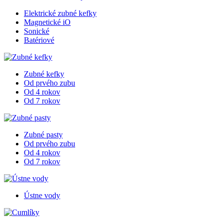
Elektrické zubné kefky
Magnetické iO
Sonické
Batériové
Zubné kefky
Od prvého zubu
Od 4 rokov
Od 7 rokov
Zubné pasty
Od prvého zubu
Od 4 rokov
Od 7 rokov
Ústne vody