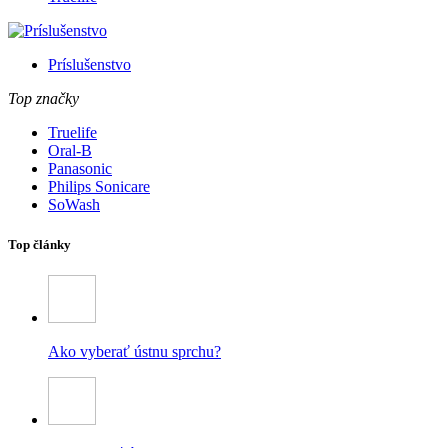
Príslušenstvo
Top značky
Truelife
Oral-B
Panasonic
Philips Sonicare
SoWash
Top články
Ako vyberať ústnu sprchu?