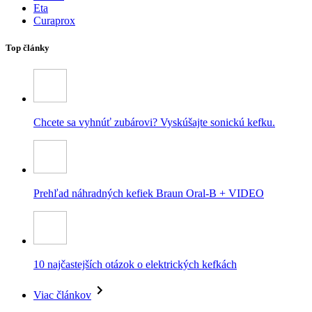
Eta
Curaprox
Top články
Chcete sa vyhnúť zubárovi? Vyskúšajte sonickú kefku.
Prehľad náhradných kefiek Braun Oral-B + VIDEO
10 najčastejších otázok o elektrických kefkách
Viac článkov