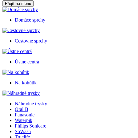
Přejít na menu
Domáce sprchy
Cestovné sprchy
Ústne centrá
Na kohútik
Náhradné trysky
Oral-B
Panasonic
Waterpik
Philips Sonicare
SoWash
Truelife