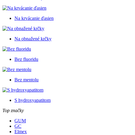
Na krvácanie ďasien
Na obnažené krčky
Bez fluoridu
Bez mentolu
S hydroxyapatitom
Top značky
GUM
GC
Elmex