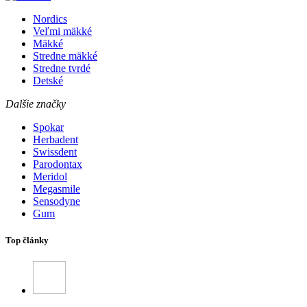
Nordics
Veľmi mäkké
Mäkké
Stredne mäkké
Stredne tvrdé
Detské
Dalšie značky
Spokar
Herbadent
Swissdent
Parodontax
Meridol
Megasmile
Sensodyne
Gum
Top články