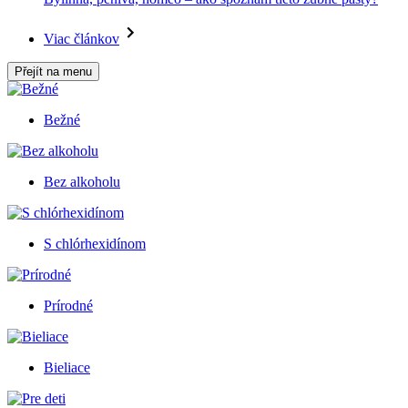
Viac článkov
Přejít na menu
Bežné
Bez alkoholu
S chlórhexidínom
Prírodné
Bieliace