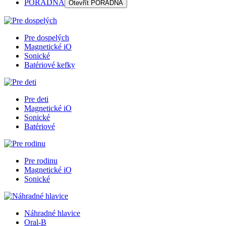
PORADŇA
Otevřít
PORADŇA
Pre dospelých
Magnetické iO
Sonické
Batériové kefky
Pre deti
Magnetické iO
Sonické
Batériové
Pre rodinu
Magnetické iO
Sonické
Náhradné hlavice
Oral-B