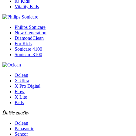
iO Kids
Vitality Kids
Philips Sonicare
New Generation
DiamondClean
For Kids
Sonicare 4100
Sonicare 3100
Oclean
X Ultra
X Pro Digital
Flow
X Lite
Kids
Ďalšie značky
Oclean
Panasonic
Sencor