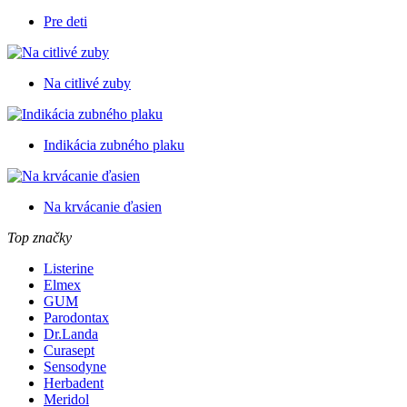
Pre deti
Na citlivé zuby
Indikácia zubného plaku
Na krvácanie ďasien
Top značky
Listerine
Elmex
GUM
Parodontax
Dr.Landa
Curasept
Sensodyne
Herbadent
Meridol