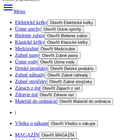
Menu
Elektrické kefky
Otevřít
Elektrické kefky
Ústne sprchy
Otevřít
Ústne sprchy
Bielenie zubov
Otevřít
Bielenie zubov
Klasické kefky
Otevřít
Klasické kefky
Medzizubie
Otevřít
Medzizubie
Zubné pasty
Otevřít
Zubné pasty
Ústne vody
Otevřít
Ústne vody
Detské produkty
Otevřít
Detské produkty
Zubné náhrady
Otevřít
Zubné náhrady
Zubné strojčeky
Otevřít
Zubné strojčeky
Zápach z úst
Otevřít
Zápach z úst
Zdravie úst
Otevřít
Zdravie úst
Materiál do ordinácie
Otevřít
Materiál do ordinácie
|
Všetko o nákupe
Otevřít
Všetko o nákupe
MAGAZÍN
Otevřít
MAGAZÍN