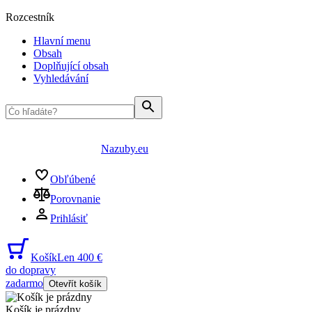
Rozcestník
Hlavní menu
Obsah
Doplňující obsah
Vyhledávání
Nazuby.eu
Obľúbené
Porovnanie
Prihlásiť
Košík
Len 400 €
do dopravy
zadarmo
Otevřít košík
Košík je prázdny
...