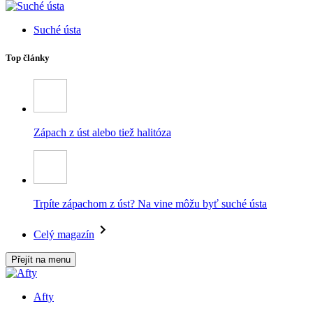
Suché ústa
Top články
Zápach z úst alebo tiež halitóza
Trpíte zápachom z úst? Na vine môžu byť suché ústa
Celý magazín
Přejít na menu
Afty