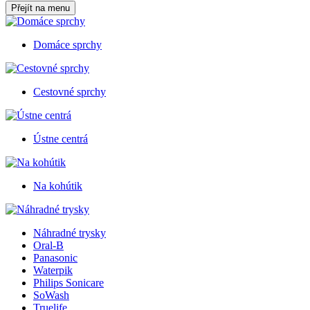
Přejít na menu
Domáce sprchy
Cestovné sprchy
Ústne centrá
Na kohútik
Náhradné trysky
Oral-B
Panasonic
Waterpik
Philips Sonicare
SoWash
Truelife