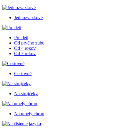
Jednozväzkové
Pre deti
Od prvého zubu
Od 4 rokov
Od 7 rokov
Cestovné
Na strojčeky
Na umelý chrup