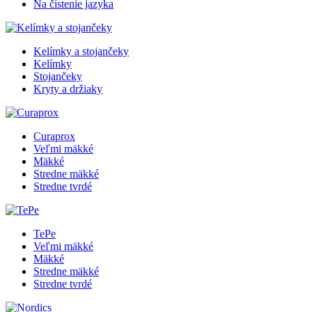
Na čistenie jazyka
Kelímky a stojančeky
Kelímky
Stojančeky
Kryty a držiaky
Curaprox
Veľmi mäkké
Mäkké
Stredne mäkké
Stredne tvrdé
TePe
Veľmi mäkké
Mäkké
Stredne mäkké
Stredne tvrdé