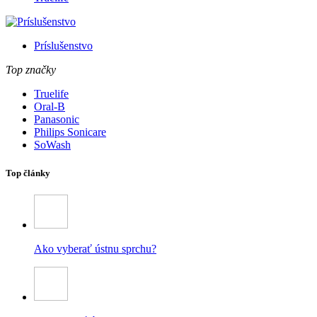
Príslušenstvo
Top značky
Truelife
Oral-B
Panasonic
Philips Sonicare
SoWash
Top články
Ako vyberať ústnu sprchu?