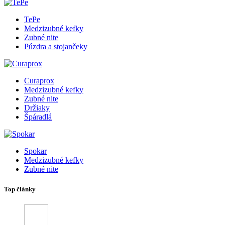
TePe
Medzizubné kefky
Zubné nite
Púzdra a stojančeky
Curaprox
Medzizubné kefky
Zubné nite
Držiaky
Špáradlá
Spokar
Medzizubné kefky
Zubné nite
Top články