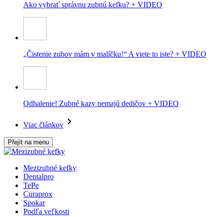
Ako vybrať správnu zubnú kefku? + VIDEO
„Čistenie zubov mám v malíčku!“ A viete to iste? + VIDEO
Odhalenie! Zubné kazy nemajú dedičov + VIDEO
Viac článkov
Přejít na menu
Mezizubné kefky
Dentalpro
TePe
Curaprox
Spokar
Podľa veľkosti