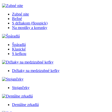
Zubné nite
Bežné
S držiakom (flosspick)
Na mostíky a korunky
Špáradlá
Klasické
S kefkou
Držiaky na medzizubné kefky
Stojančeky
Dentálne zrkadlá