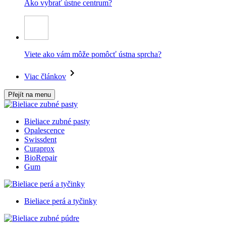
Ako vybrať ústne centrum?
Viete ako vám môže pomôcť ústna sprcha?
Viac článkov
Přejít na menu
Bieliace zubné pasty
Opalescence
Swissdent
Curaprox
BioRepair
Gum
Bieliace perá a tyčinky