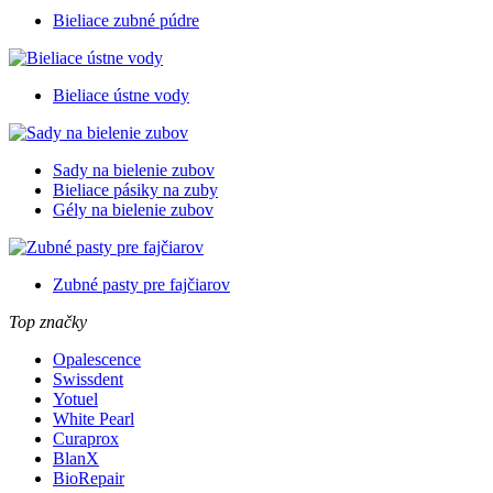
Bieliace zubné púdre
Bieliace ústne vody
Sady na bielenie zubov
Bieliace pásiky na zuby
Gély na bielenie zubov
Zubné pasty pre fajčiarov
Top značky
Opalescence
Swissdent
Yotuel
White Pearl
Curaprox
BlanX
BioRepair