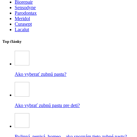
Biorepair
Sensodyne
Parodontax
Meridol
Curasept
Lacalut
Top články
Ako vyberať zubnú pastu?
Ako vybrať zubnú pastu pre deti?
Bylinná, penivá, homeo – ako spoznám tieto zubné pasty?