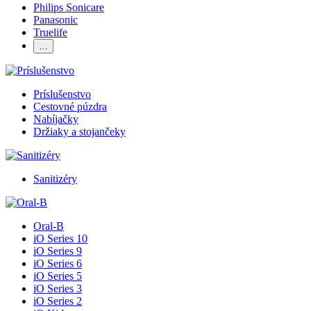
Philips Sonicare
Panasonic
Truelife
…
Príslušenstvo
Cestovné púzdra
Nabíjačky
Držiaky a stojančeky
Sanitizéry
Oral-B
iO Series 10
iO Series 9
iO Series 6
iO Series 5
iO Series 3
iO Series 2