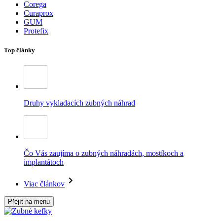
Corega
Curaprox
GUM
Protefix
Top články
Druhy vykladacích zubných náhrad
Čo Vás zaujíma o zubných náhradách, mostíkoch a
implantátoch
Viac článkov
Přejít na menu