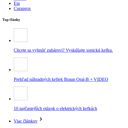
Eta
Curaprox
Top články
Chcete sa vyhnúť zubárovi? Vyskúšajte sonickú kefku.
Prehľad náhradných kefiek Braun Oral-B + VIDEO
10 najčastejších otázok o elektrických kefkách
Viac článkov