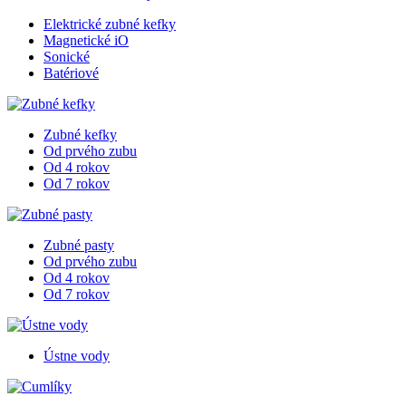
Elektrické zubné kefky
Magnetické iO
Sonické
Batériové
Zubné kefky
Od prvého zubu
Od 4 rokov
Od 7 rokov
Zubné pasty
Od prvého zubu
Od 4 rokov
Od 7 rokov
Ústne vody