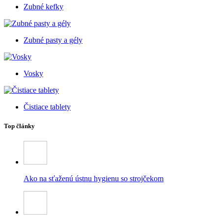
Zubné kefky
Zubné pasty a gély
Vosky
Čistiace tablety
Top články
Ako na sťaženú ústnu hygienu so strojčekom