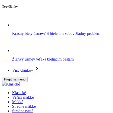
Top články
Krásny biely úsmev? S bielením zubov žiadny problém
Žiarivý úsmev vďaka bieliacim pastám
Viac článkov
Přejít na menu
Klasické
Veľmi mäkké
Mäkké
Stredne mäkké
Stredne tvrdé