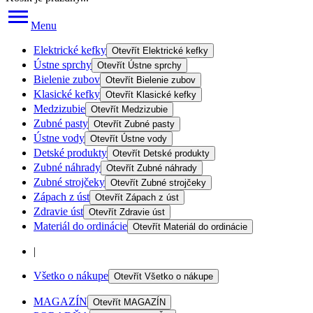
Menu
Elektrické kefky
Otevřít
Elektrické kefky
Ústne sprchy
Otevřít
Ústne sprchy
Bielenie zubov
Otevřít
Bielenie zubov
Klasické kefky
Otevřít
Klasické kefky
Medzizubie
Otevřít
Medzizubie
Zubné pasty
Otevřít
Zubné pasty
Ústne vody
Otevřít
Ústne vody
Detské produkty
Otevřít
Detské produkty
Zubné náhrady
Otevřít
Zubné náhrady
Zubné strojčeky
Otevřít
Zubné strojčeky
Zápach z úst
Otevřít
Zápach z úst
Zdravie úst
Otevřít
Zdravie úst
Materiál do ordinácie
Otevřít
Materiál do ordinácie
|
Všetko o nákupe
Otevřít
Všetko o nákupe
MAGAZÍN
Otevřít
MAGAZÍN