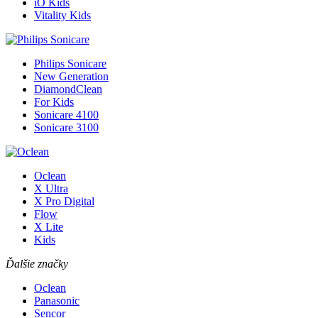
iO Kids
Vitality Kids
Philips Sonicare
New Generation
DiamondClean
For Kids
Sonicare 4100
Sonicare 3100
Oclean
X Ultra
X Pro Digital
Flow
X Lite
Kids
Ďalšie značky
Oclean
Panasonic
Sencor