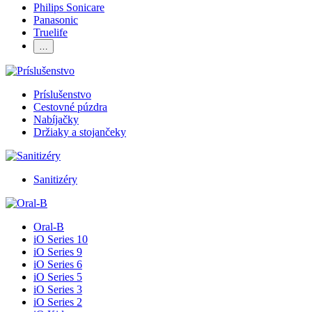
Philips Sonicare
Panasonic
Truelife
…
Príslušenstvo
Cestovné púzdra
Nabíjačky
Držiaky a stojančeky
Sanitizéry
Oral-B
iO Series 10
iO Series 9
iO Series 6
iO Series 5
iO Series 3
iO Series 2