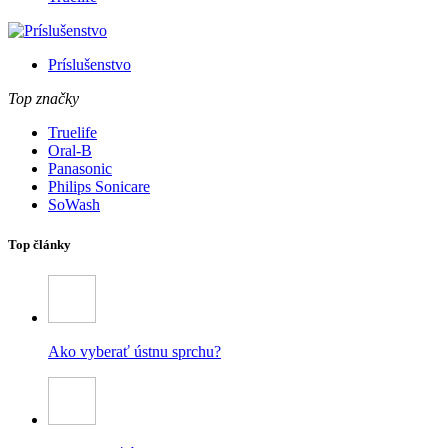
Príslušenstvo
Top značky
Truelife
Oral-B
Panasonic
Philips Sonicare
SoWash
Top články
Ako vyberať ústnu sprchu?