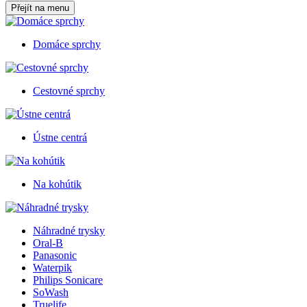
Přejít na menu
Domáce sprchy
Cestovné sprchy
Ústne centrá
Na kohútik
Náhradné trysky
Oral-B
Panasonic
Waterpik
Philips Sonicare
SoWash
Truelife