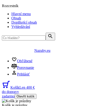
Rozcestník
Hlavní menu
Obsah
Doplňující obsah
Vyhledávání
Nazuby.eu
Obľúbené
Porovnanie
Prihlásiť
Košík
Len 400 €
do dopravy
zadarmo
Otevřít košík
Košík je prázdny
...