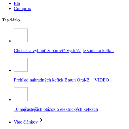
Eta
Curaprox
Top články
Chcete sa vyhnúť zubárovi? Vyskúšajte sonickú kefku.
Prehľad náhradných kefiek Braun Oral-B + VIDEO
10 najčastejších otázok o elektrických kefkách
Viac článkov