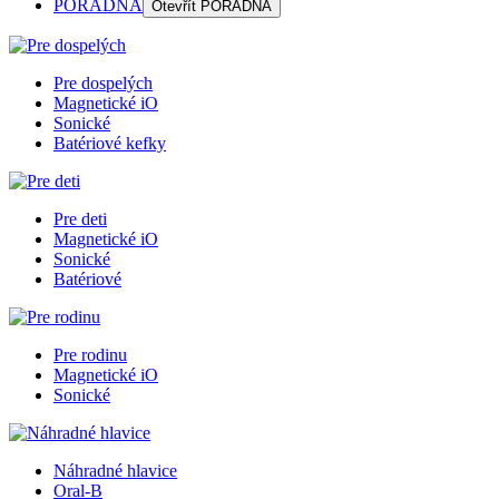
PORADŇA
Otevřít
PORADŇA
Pre dospelých
Magnetické iO
Sonické
Batériové kefky
Pre deti
Magnetické iO
Sonické
Batériové
Pre rodinu
Magnetické iO
Sonické
Náhradné hlavice
Oral-B