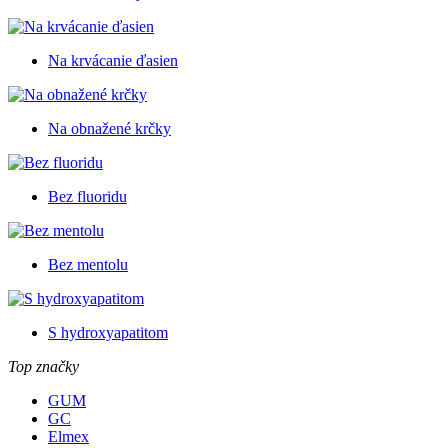
Na krvácanie ďasien
Na obnažené krčky
Bez fluoridu
Bez mentolu
S hydroxyapatitom
Top značky
GUM
GC
Elmex