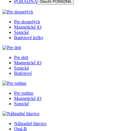
PORADŇA
Otevřít
PORADŇA
Pre dospelých
Magnetické iO
Sonické
Batériové kefky
Pre deti
Magnetické iO
Sonické
Batériové
Pre rodinu
Magnetické iO
Sonické
Náhradné hlavice
Oral-B