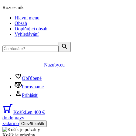
Rozcestník
Hlavní menu
Obsah
Doplňující obsah
Vyhledávání
Nazuby.eu
Obľúbené
Porovnanie
Prihlásiť
Košík
Len 400 €
do dopravy
zadarmo
Otevřít košík
Košík je prázdny
...