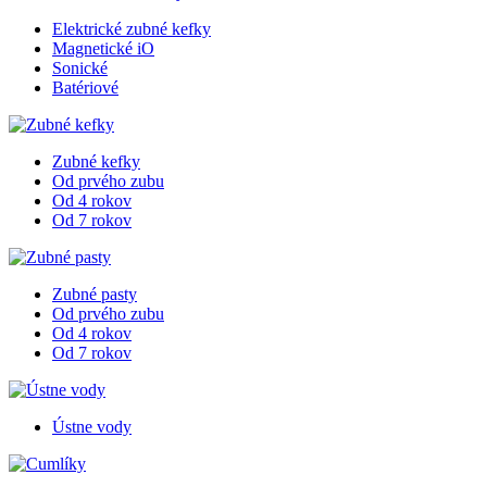
Elektrické zubné kefky
Magnetické iO
Sonické
Batériové
Zubné kefky
Od prvého zubu
Od 4 rokov
Od 7 rokov
Zubné pasty
Od prvého zubu
Od 4 rokov
Od 7 rokov
Ústne vody