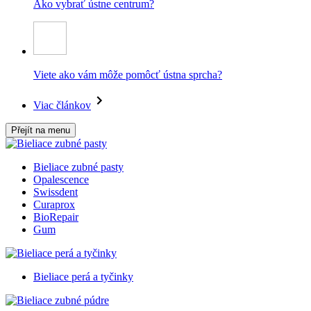
Ako vybrať ústne centrum?
Viete ako vám môže pomôcť ústna sprcha?
Viac článkov
Přejít na menu
Bieliace zubné pasty
Opalescence
Swissdent
Curaprox
BioRepair
Gum
Bieliace perá a tyčinky