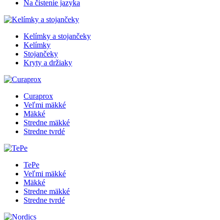
Na čistenie jazyka
Kelímky a stojančeky
Kelímky
Stojančeky
Kryty a držiaky
Curaprox
Veľmi mäkké
Mäkké
Stredne mäkké
Stredne tvrdé
TePe
Veľmi mäkké
Mäkké
Stredne mäkké
Stredne tvrdé