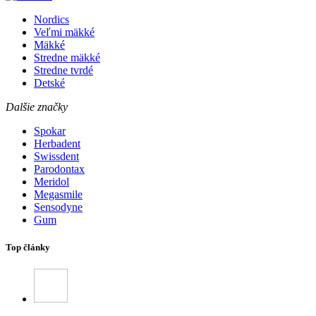
Nordics
Veľmi mäkké
Mäkké
Stredne mäkké
Stredne tvrdé
Detské
Dalšie značky
Spokar
Herbadent
Swissdent
Parodontax
Meridol
Megasmile
Sensodyne
Gum
Top články