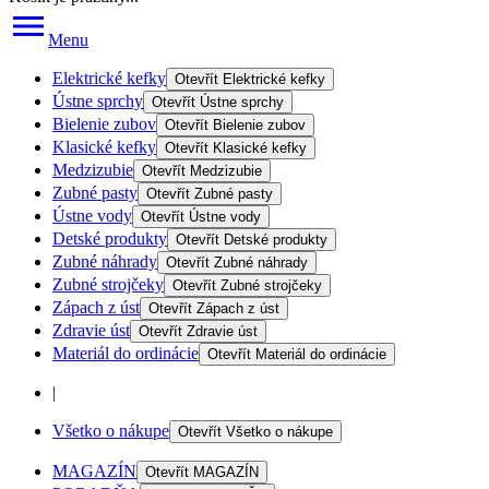
Menu
Elektrické kefky
Otevřít
Elektrické kefky
Ústne sprchy
Otevřít
Ústne sprchy
Bielenie zubov
Otevřít
Bielenie zubov
Klasické kefky
Otevřít
Klasické kefky
Medzizubie
Otevřít
Medzizubie
Zubné pasty
Otevřít
Zubné pasty
Ústne vody
Otevřít
Ústne vody
Detské produkty
Otevřít
Detské produkty
Zubné náhrady
Otevřít
Zubné náhrady
Zubné strojčeky
Otevřít
Zubné strojčeky
Zápach z úst
Otevřít
Zápach z úst
Zdravie úst
Otevřít
Zdravie úst
Materiál do ordinácie
Otevřít
Materiál do ordinácie
|
Všetko o nákupe
Otevřít
Všetko o nákupe
MAGAZÍN
Otevřít
MAGAZÍN