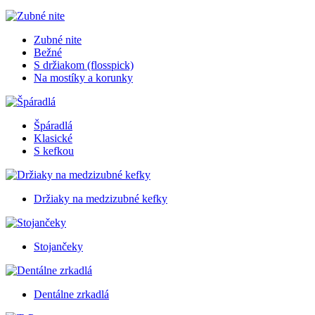
Zubné nite
Bežné
S držiakom (flosspick)
Na mostíky a korunky
Špáradlá
Klasické
S kefkou
Držiaky na medzizubné kefky
Stojančeky
Dentálne zrkadlá