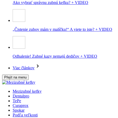
Ako vybrať správnu zubnú kefku? + VIDEO
„Čistenie zubov mám v malíčku!“ A viete to iste? + VIDEO
Odhalenie! Zubné kazy nemajú dedičov + VIDEO
Viac článkov
Přejít na menu
Mezizubné kefky
Dentalpro
TePe
Curaprox
Spokar
Podľa veľkosti