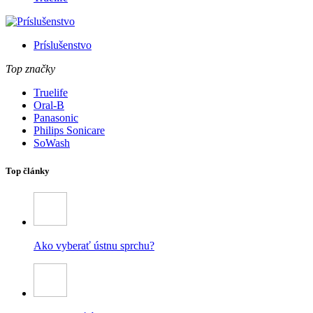
Príslušenstvo
Top značky
Truelife
Oral-B
Panasonic
Philips Sonicare
SoWash
Top články
Ako vyberať ústnu sprchu?