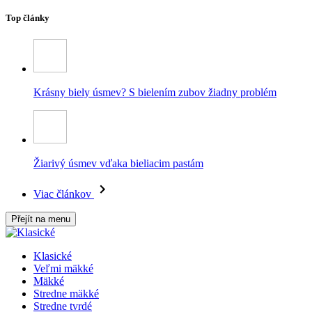
Top články
Krásny biely úsmev? S bielením zubov žiadny problém
Žiarivý úsmev vďaka bieliacim pastám
Viac článkov
Přejít na menu
Klasické
Veľmi mäkké
Mäkké
Stredne mäkké
Stredne tvrdé