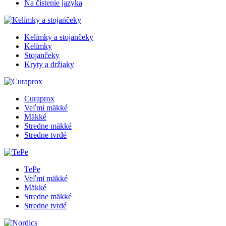
Na čistenie jazyka
Kelímky a stojančeky
Kelímky
Stojančeky
Kryty a držiaky
Curaprox
Veľmi mäkké
Mäkké
Stredne mäkké
Stredne tvrdé
TePe
Veľmi mäkké
Mäkké
Stredne mäkké
Stredne tvrdé