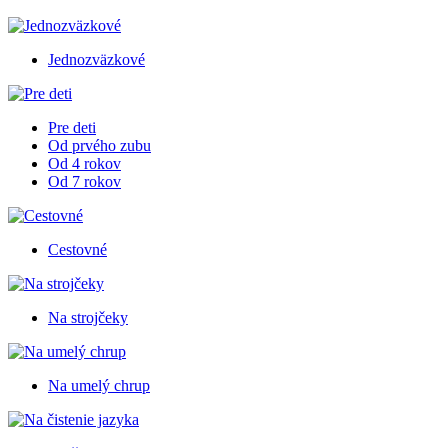
Jednozväzkové
Pre deti
Od prvého zubu
Od 4 rokov
Od 7 rokov
Cestovné
Na strojčeky
Na umelý chrup