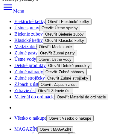
Menu
Elektrické kefky
Otevřít
Elektrické kefky
Ústne sprchy
Otevřít
Ústne sprchy
Bielenie zubov
Otevřít
Bielenie zubov
Klasické kefky
Otevřít
Klasické kefky
Medzizubie
Otevřít
Medzizubie
Zubné pasty
Otevřít
Zubné pasty
Ústne vody
Otevřít
Ústne vody
Detské produkty
Otevřít
Detské produkty
Zubné náhrady
Otevřít
Zubné náhrady
Zubné strojčeky
Otevřít
Zubné strojčeky
Zápach z úst
Otevřít
Zápach z úst
Zdravie úst
Otevřít
Zdravie úst
Materiál do ordinácie
Otevřít
Materiál do ordinácie
|
Všetko o nákupe
Otevřít
Všetko o nákupe
MAGAZÍN
Otevřít
MAGAZÍN