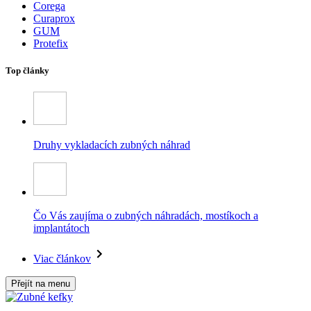
Corega
Curaprox
GUM
Protefix
Top články
Druhy vykladacích zubných náhrad
Čo Vás zaujíma o zubných náhradách, mostíkoch a
implantátoch
Viac článkov
Přejít na menu