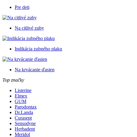
Pre deti
Na citlivé zuby
Indikácia zubného plaku
Na krvácanie ďasien
Top značky
Listerine
Elmex
GUM
Parodontax
Dr.Landa
Curasept
Sensodyne
Herbadent
Meridol