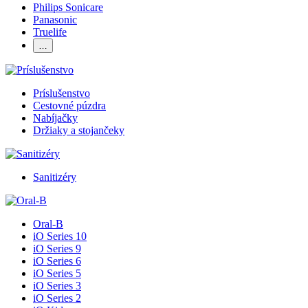
Philips Sonicare
Panasonic
Truelife
…
Príslušenstvo
Cestovné púzdra
Nabíjačky
Držiaky a stojančeky
Sanitizéry
Oral-B
iO Series 10
iO Series 9
iO Series 6
iO Series 5
iO Series 3
iO Series 2