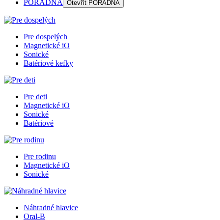
PORADŇA
Otevřít
PORADŇA
Pre dospelých
Magnetické iO
Sonické
Batériové kefky
Pre deti
Magnetické iO
Sonické
Batériové
Pre rodinu
Magnetické iO
Sonické
Náhradné hlavice
Oral-B