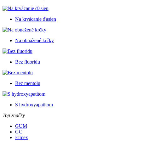
Na krvácanie ďasien
Na obnažené krčky
Bez fluoridu
Bez mentolu
S hydroxyapatitom
Top značky
GUM
GC
Elmex