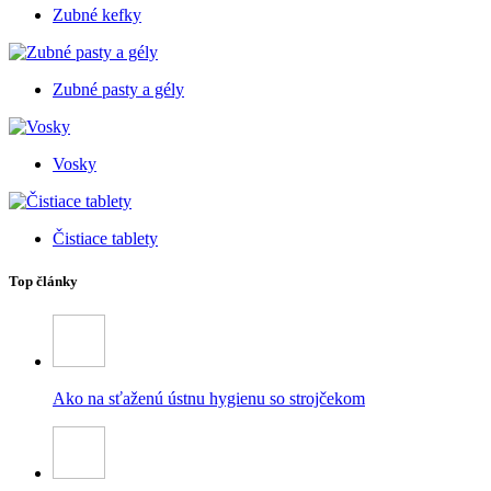
Zubné kefky
Zubné pasty a gély
Vosky
Čistiace tablety
Top články
Ako na sťaženú ústnu hygienu so strojčekom