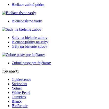
Bieliace zubné púdre
Bieliace ústne vody
Sady na bielenie zubov
Bieliace pásiky na zuby
Gély na bielenie zubov
Zubné pasty pre fajčiarov
Top značky
Opalescence
Swissdent
Yotuel
White Pearl
Curaprox
BlanX
BioRepair