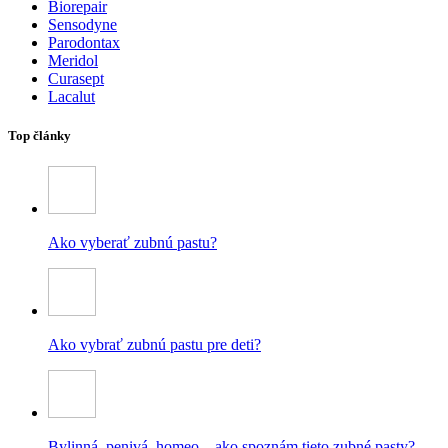
Biorepair
Sensodyne
Parodontax
Meridol
Curasept
Lacalut
Top články
Ako vyberať zubnú pastu?
Ako vybrať zubnú pastu pre deti?
Bylinná, penivá, homeo – ako spoznám tieto zubné pasty?