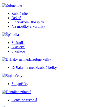
Zubné nite
Bežné
S držiakom (flosspick)
Na mostíky a korunky
Špáradlá
Klasické
S kefkou
Držiaky na medzizubné kefky
Stojančeky
Dentálne zrkadlá