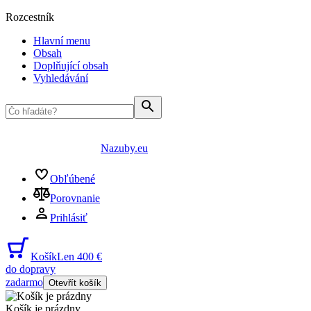
Rozcestník
Hlavní menu
Obsah
Doplňující obsah
Vyhledávání
Nazuby.eu
Obľúbené
Porovnanie
Prihlásiť
Košík
Len 400 €
do dopravy
zadarmo
Otevřít košík
Košík je prázdny
...