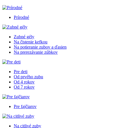
Prírodné
Zubné gély
Na čistenie kefkou
Na potieranie zubov a ďasien
Na prerezávanie zúbkov
Pre deti
Od prvého zubu
Od 4 rokov
Od 7 rokov
Pre fajčiarov
Na citlivé zuby