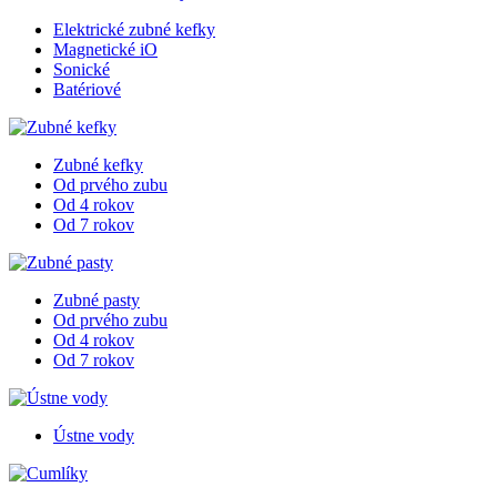
Elektrické zubné kefky
Magnetické iO
Sonické
Batériové
Zubné kefky
Od prvého zubu
Od 4 rokov
Od 7 rokov
Zubné pasty
Od prvého zubu
Od 4 rokov
Od 7 rokov
Ústne vody