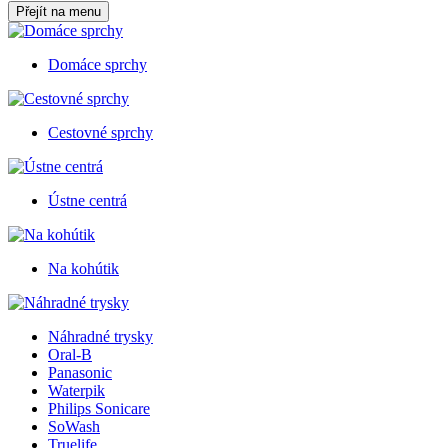
Přejít na menu
Domáce sprchy
Cestovné sprchy
Ústne centrá
Na kohútik
Náhradné trysky
Oral-B
Panasonic
Waterpik
Philips Sonicare
SoWash
Truelife