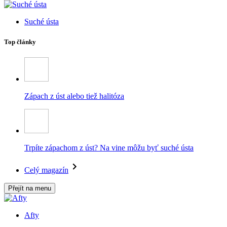
Suché ústa
Top články
Zápach z úst alebo tiež halitóza
Trpíte zápachom z úst? Na vine môžu byť suché ústa
Celý magazín
Přejít na menu
Afty