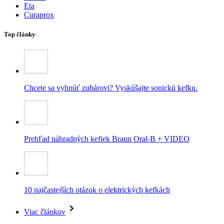
Eta
Curaprox
Top články
Chcete sa vyhnúť zubárovi? Vyskúšajte sonickú kefku.
Prehľad náhradných kefiek Braun Oral-B + VIDEO
10 najčastejších otázok o elektrických kefkách
Viac článkov