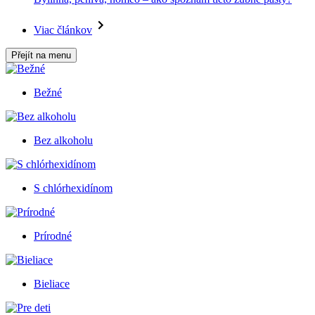
Viac článkov
Přejít na menu
Bežné
Bez alkoholu
S chlórhexidínom
Prírodné
Bieliace