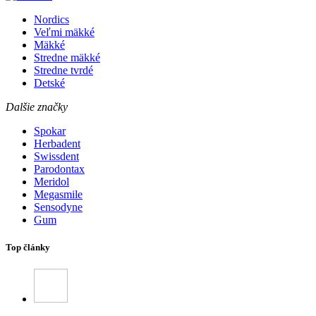
Nordics
Veľmi mäkké
Mäkké
Stredne mäkké
Stredne tvrdé
Detské
Dalšie značky
Spokar
Herbadent
Swissdent
Parodontax
Meridol
Megasmile
Sensodyne
Gum
Top články