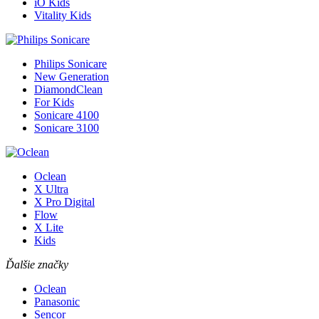
iO Kids
Vitality Kids
Philips Sonicare
New Generation
DiamondClean
For Kids
Sonicare 4100
Sonicare 3100
Oclean
X Ultra
X Pro Digital
Flow
X Lite
Kids
Ďalšie značky
Oclean
Panasonic
Sencor