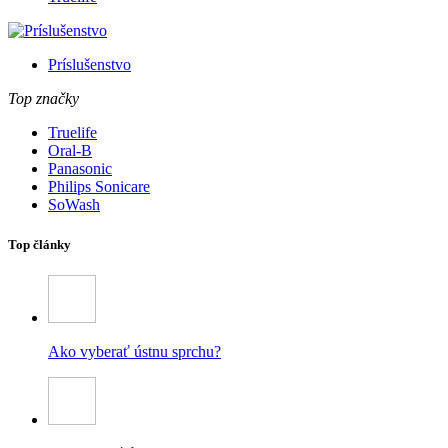
Príslušenstvo
Top značky
Truelife
Oral-B
Panasonic
Philips Sonicare
SoWash
Top články
Ako vyberať ústnu sprchu?