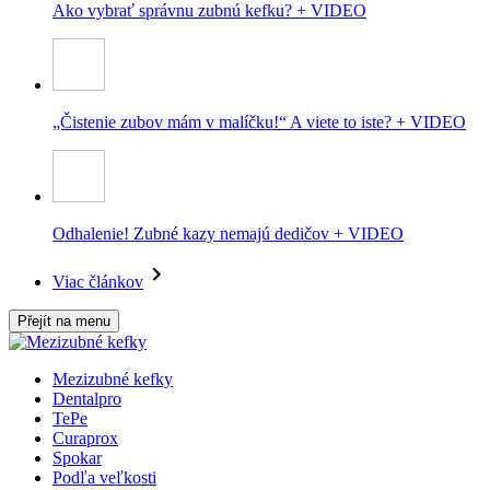
Ako vybrať správnu zubnú kefku? + VIDEO
„Čistenie zubov mám v malíčku!“ A viete to iste? + VIDEO
Odhalenie! Zubné kazy nemajú dedičov + VIDEO
Viac článkov
Přejít na menu
Mezizubné kefky
Dentalpro
TePe
Curaprox
Spokar
Podľa veľkosti