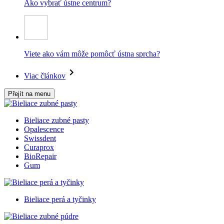
Ako vybrať ústne centrum?
Viete ako vám môže pomôcť ústna sprcha?
Viac článkov
Přejít na menu
Bieliace zubné pasty
Opalescence
Swissdent
Curaprox
BioRepair
Gum
Bieliace perá a tyčinky