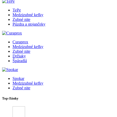
TePe
Medzizubné kefky
Zubné nite
Púzdra a stojančeky
Curaprox
Medzizubné kefky
Zubné nite
Držiaky
Špáradlá
Spokar
Medzizubné kefky
Zubné nite
Top články