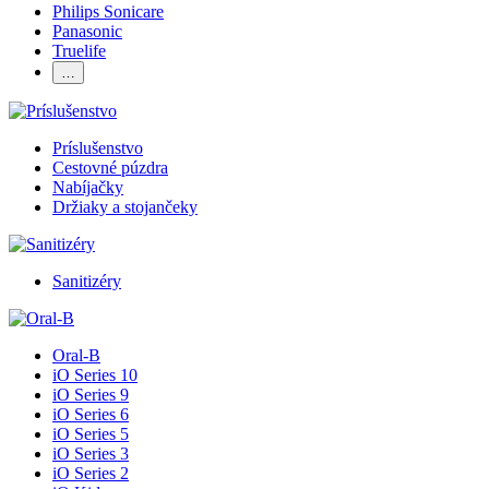
Philips Sonicare
Panasonic
Truelife
…
Príslušenstvo
Cestovné púzdra
Nabíjačky
Držiaky a stojančeky
Sanitizéry
Oral-B
iO Series 10
iO Series 9
iO Series 6
iO Series 5
iO Series 3
iO Series 2