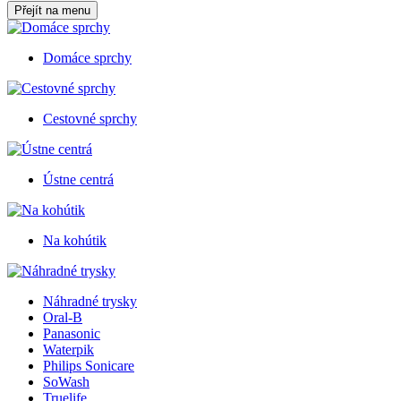
Přejít na menu
Domáce sprchy
Cestovné sprchy
Ústne centrá
Na kohútik
Náhradné trysky
Oral-B
Panasonic
Waterpik
Philips Sonicare
SoWash
Truelife