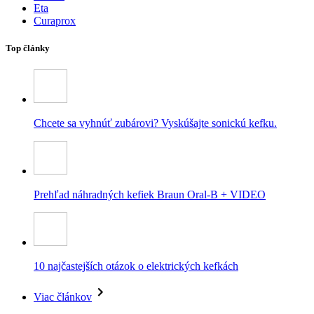
Eta
Curaprox
Top články
Chcete sa vyhnúť zubárovi? Vyskúšajte sonickú kefku.
Prehľad náhradných kefiek Braun Oral-B + VIDEO
10 najčastejších otázok o elektrických kefkách
Viac článkov