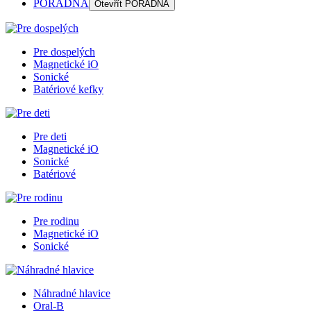
PORADŇA
Otevřít
PORADŇA
Pre dospelých
Magnetické iO
Sonické
Batériové kefky
Pre deti
Magnetické iO
Sonické
Batériové
Pre rodinu
Magnetické iO
Sonické
Náhradné hlavice
Oral-B