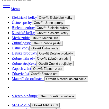
Menu
Elektrické kefky
Otevřít
Elektrické kefky
Ústne sprchy
Otevřít
Ústne sprchy
Bielenie zubov
Otevřít
Bielenie zubov
Klasické kefky
Otevřít
Klasické kefky
Medzizubie
Otevřít
Medzizubie
Zubné pasty
Otevřít
Zubné pasty
Ústne vody
Otevřít
Ústne vody
Detské produkty
Otevřít
Detské produkty
Zubné náhrady
Otevřít
Zubné náhrady
Zubné strojčeky
Otevřít
Zubné strojčeky
Zápach z úst
Otevřít
Zápach z úst
Zdravie úst
Otevřít
Zdravie úst
Materiál do ordinácie
Otevřít
Materiál do ordinácie
|
Všetko o nákupe
Otevřít
Všetko o nákupe
MAGAZÍN
Otevřít
MAGAZÍN