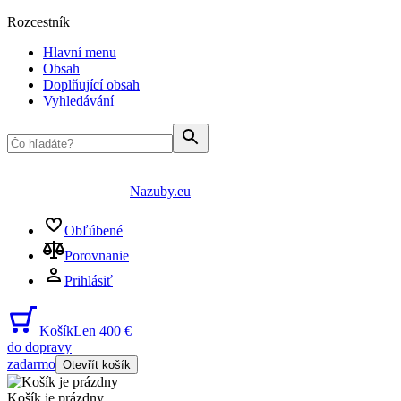
Rozcestník
Hlavní menu
Obsah
Doplňující obsah
Vyhledávání
Nazuby.eu
Obľúbené
Porovnanie
Prihlásiť
Košík
Len 400 €
do dopravy
zadarmo
Otevřít košík
Košík je prázdny
...