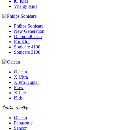
iO Kids
Vitality Kids
Philips Sonicare
New Generation
DiamondClean
For Kids
Sonicare 4100
Sonicare 3100
Oclean
X Ultra
X Pro Digital
Flow
X Lite
Kids
Ďalšie značky
Oclean
Panasonic
Sencor