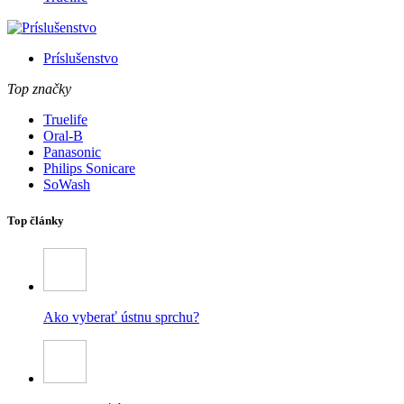
Príslušenstvo
Top značky
Truelife
Oral-B
Panasonic
Philips Sonicare
SoWash
Top články
Ako vyberať ústnu sprchu?