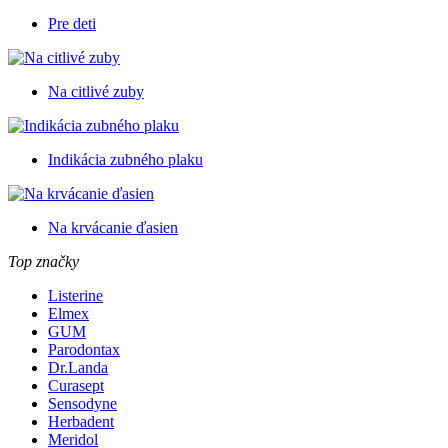
Pre deti
Na citlivé zuby
Indikácia zubného plaku
Na krvácanie ďasien
Top značky
Listerine
Elmex
GUM
Parodontax
Dr.Landa
Curasept
Sensodyne
Herbadent
Meridol