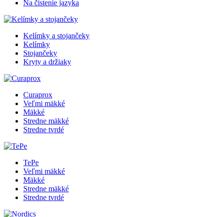
Na čistenie jazyka
Kelímky a stojančeky
Kelímky
Stojančeky
Kryty a držiaky
Curaprox
Veľmi mäkké
Mäkké
Stredne mäkké
Stredne tvrdé
TePe
Veľmi mäkké
Mäkké
Stredne mäkké
Stredne tvrdé