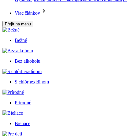
Viac článkov
Přejít na menu
Bežné
Bez alkoholu
S chlórhexidínom
Prírodné
Bieliace