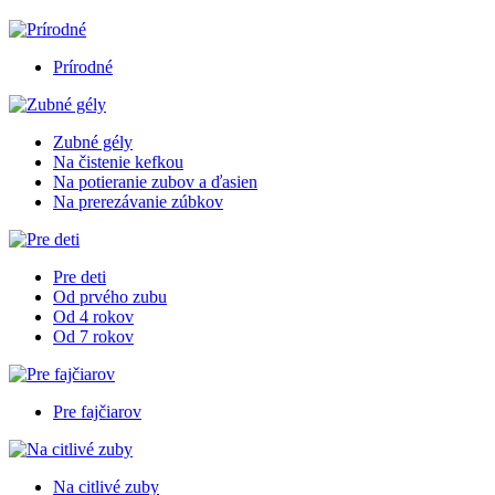
Prírodné
Zubné gély
Na čistenie kefkou
Na potieranie zubov a ďasien
Na prerezávanie zúbkov
Pre deti
Od prvého zubu
Od 4 rokov
Od 7 rokov
Pre fajčiarov
Na citlivé zuby