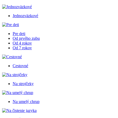
Jednozväzkové
Pre deti
Od prvého zubu
Od 4 rokov
Od 7 rokov
Cestovné
Na strojčeky
Na umelý chrup