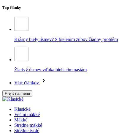
Top články
Krásny biely úsmev? S bielením zubov žiadny problém
Žiarivý úsmev vďaka bieliacim pastám
Viac článkov
Přejít na menu
Klasické
Veľmi mäkké
Mäkké
Stredne mäkké
Stredne tvrdé