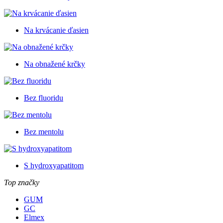
Na krvácanie ďasien
Na obnažené krčky
Bez fluoridu
Bez mentolu
S hydroxyapatitom
Top značky
GUM
GC
Elmex