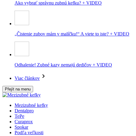
Ako vybrať správnu zubnú kefku? + VIDEO
„Čistenie zubov mám v malíčku!“ A viete to iste? + VIDEO
Odhalenie! Zubné kazy nemajú dedičov + VIDEO
Viac článkov
Přejít na menu
Mezizubné kefky
Dentalpro
TePe
Curaprox
Spokar
Podľa veľkosti