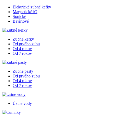
Elektrické zubné kefky
Magnetické iO
Sonické
Batériové
Zubné kefky
Od prvého zubu
Od 4 rokov
Od 7 rokov
Zubné pasty
Od prvého zubu
Od 4 rokov
Od 7 rokov
Ústne vody