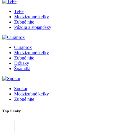
TePe
Medzizubné kefky
Zubné nite
Púzdra a stojančeky
Curaprox
Medzizubné kefky
Zubné nite
Držiaky
Špáradlá
Spokar
Medzizubné kefky
Zubné nite
Top články