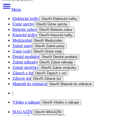
Menu
Elektrické kefky
Otevřít
Elektrické kefky
Ústne sprchy
Otevřít
Ústne sprchy
Bielenie zubov
Otevřít
Bielenie zubov
Klasické kefky
Otevřít
Klasické kefky
Medzizubie
Otevřít
Medzizubie
Zubné pasty
Otevřít
Zubné pasty
Ústne vody
Otevřít
Ústne vody
Detské produkty
Otevřít
Detské produkty
Zubné náhrady
Otevřít
Zubné náhrady
Zubné strojčeky
Otevřít
Zubné strojčeky
Zápach z úst
Otevřít
Zápach z úst
Zdravie úst
Otevřít
Zdravie úst
Materiál do ordinácie
Otevřít
Materiál do ordinácie
|
Všetko o nákupe
Otevřít
Všetko o nákupe
MAGAZÍN
Otevřít
MAGAZÍN