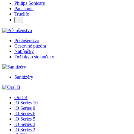
Philips Sonicare
Panasonic
Truelife
…
Príslušenstvo
Cestovné púzdra
Nabíjačky
Držiaky a stojančeky
Sanitizéry
Oral-B
iO Series 10
iO Series 9
iO Series 6
iO Series 5
iO Series 3
iO Series 2