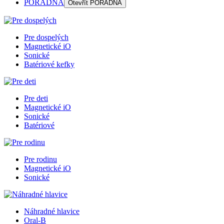
PORADŇA
Otevřít
PORADŇA
Pre dospelých
Magnetické iO
Sonické
Batériové kefky
Pre deti
Magnetické iO
Sonické
Batériové
Pre rodinu
Magnetické iO
Sonické
Náhradné hlavice
Oral-B