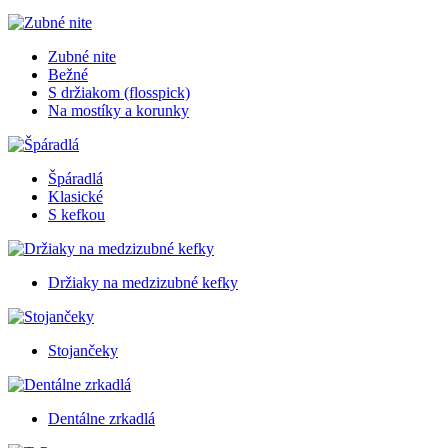
Zubné nite
Bežné
S držiakom (flosspick)
Na mostíky a korunky
Špáradlá
Klasické
S kefkou
Držiaky na medzizubné kefky
Stojančeky
Dentálne zrkadlá