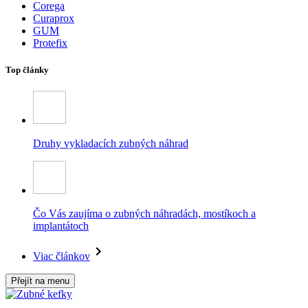
Corega
Curaprox
GUM
Protefix
Top články
Druhy vykladacích zubných náhrad
Čo Vás zaujíma o zubných náhradách, mostíkoch a
implantátoch
Viac článkov
Přejít na menu