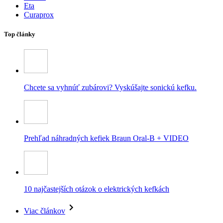
Eta
Curaprox
Top články
Chcete sa vyhnúť zubárovi? Vyskúšajte sonickú kefku.
Prehľad náhradných kefiek Braun Oral-B + VIDEO
10 najčastejších otázok o elektrických kefkách
Viac článkov