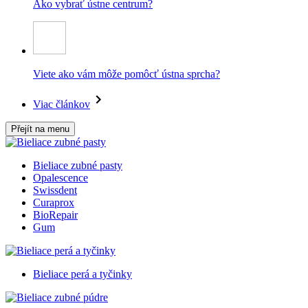
Ako vybrať ústne centrum?
Viete ako vám môže pomôcť ústna sprcha?
Viac článkov
Přejít na menu
Bieliace zubné pasty
Opalescence
Swissdent
Curaprox
BioRepair
Gum
Bieliace perá a tyčinky