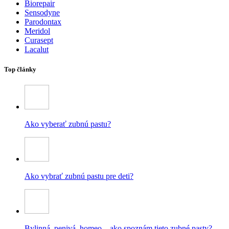
Biorepair
Sensodyne
Parodontax
Meridol
Curasept
Lacalut
Top články
Ako vyberať zubnú pastu?
Ako vybrať zubnú pastu pre deti?
Bylinná, penivá, homeo – ako spoznám tieto zubné pasty?