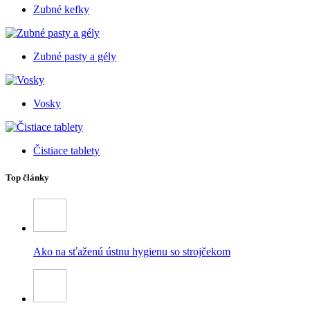
Zubné kefky
Zubné pasty a gély
Vosky
Čistiace tablety
Top články
Ako na sťaženú ústnu hygienu so strojčekom