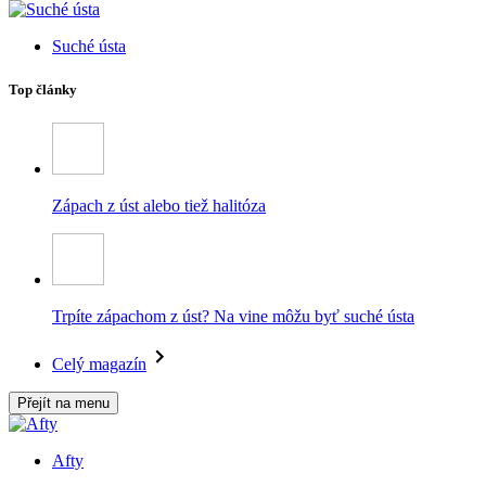
Suché ústa
Top články
Zápach z úst alebo tiež halitóza
Trpíte zápachom z úst? Na vine môžu byť suché ústa
Celý magazín
Přejít na menu
Afty