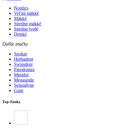
Nordics
Veľmi mäkké
Mäkké
Stredne mäkké
Stredne tvrdé
Detské
Dalšie značky
Spokar
Herbadent
Swissdent
Parodontax
Meridol
Megasmile
Sensodyne
Gum
Top články