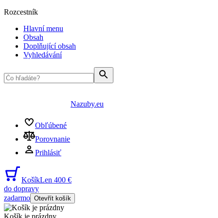
Rozcestník
Hlavní menu
Obsah
Doplňující obsah
Vyhledávání
Nazuby.eu
Obľúbené
Porovnanie
Prihlásiť
Košík
Len 400 €
do dopravy
zadarmo
Otevřít košík
Košík je prázdny
...