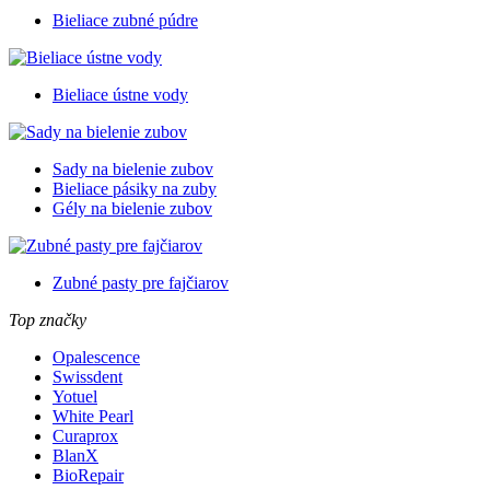
Bieliace zubné púdre
Bieliace ústne vody
Sady na bielenie zubov
Bieliace pásiky na zuby
Gély na bielenie zubov
Zubné pasty pre fajčiarov
Top značky
Opalescence
Swissdent
Yotuel
White Pearl
Curaprox
BlanX
BioRepair