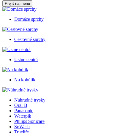
Přejít na menu
Domáce sprchy
Cestovné sprchy
Ústne centrá
Na kohútik
Náhradné trysky
Oral-B
Panasonic
Waterpik
Philips Sonicare
SoWash
Truelife