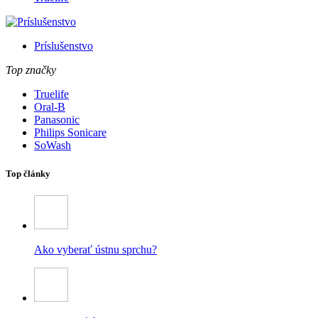
Príslušenstvo
Top značky
Truelife
Oral-B
Panasonic
Philips Sonicare
SoWash
Top články
Ako vyberať ústnu sprchu?