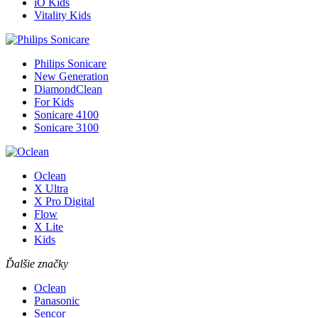
iO Kids
Vitality Kids
Philips Sonicare
New Generation
DiamondClean
For Kids
Sonicare 4100
Sonicare 3100
Oclean
X Ultra
X Pro Digital
Flow
X Lite
Kids
Ďalšie značky
Oclean
Panasonic
Sencor