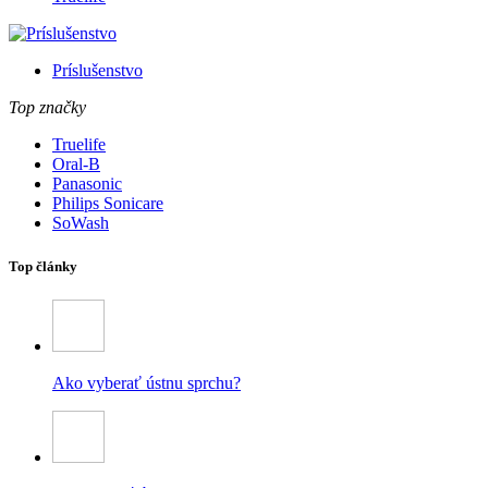
Príslušenstvo
Top značky
Truelife
Oral-B
Panasonic
Philips Sonicare
SoWash
Top články
Ako vyberať ústnu sprchu?