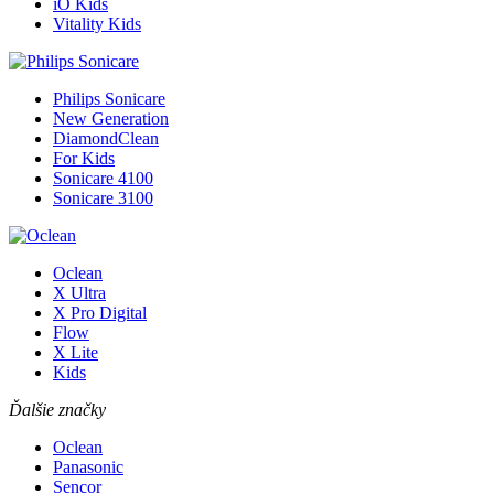
iO Kids
Vitality Kids
Philips Sonicare
New Generation
DiamondClean
For Kids
Sonicare 4100
Sonicare 3100
Oclean
X Ultra
X Pro Digital
Flow
X Lite
Kids
Ďalšie značky
Oclean
Panasonic
Sencor