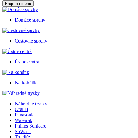
Přejít na menu
Domáce sprchy
Cestovné sprchy
Ústne centrá
Na kohútik
Náhradné trysky
Oral-B
Panasonic
Waterpik
Philips Sonicare
SoWash
Truelife