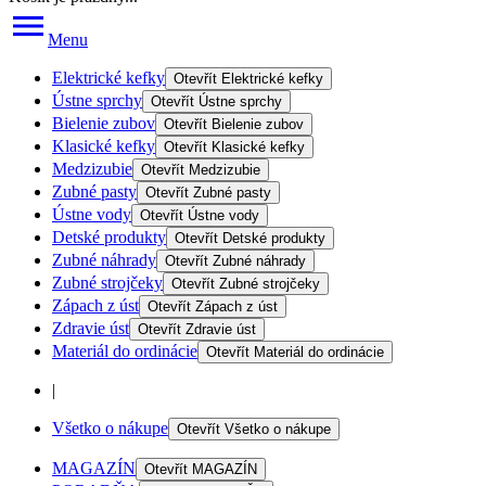
Menu
Elektrické kefky
Otevřít
Elektrické kefky
Ústne sprchy
Otevřít
Ústne sprchy
Bielenie zubov
Otevřít
Bielenie zubov
Klasické kefky
Otevřít
Klasické kefky
Medzizubie
Otevřít
Medzizubie
Zubné pasty
Otevřít
Zubné pasty
Ústne vody
Otevřít
Ústne vody
Detské produkty
Otevřít
Detské produkty
Zubné náhrady
Otevřít
Zubné náhrady
Zubné strojčeky
Otevřít
Zubné strojčeky
Zápach z úst
Otevřít
Zápach z úst
Zdravie úst
Otevřít
Zdravie úst
Materiál do ordinácie
Otevřít
Materiál do ordinácie
|
Všetko o nákupe
Otevřít
Všetko o nákupe
MAGAZÍN
Otevřít
MAGAZÍN