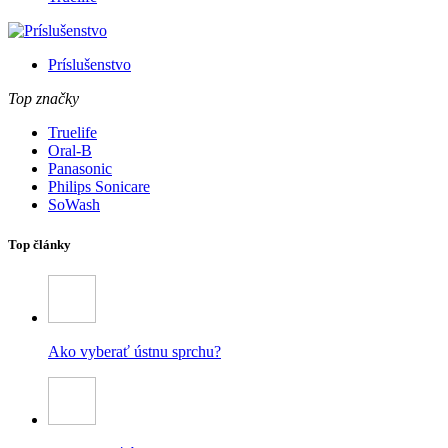
Príslušenstvo
Top značky
Truelife
Oral-B
Panasonic
Philips Sonicare
SoWash
Top články
Ako vyberať ústnu sprchu?