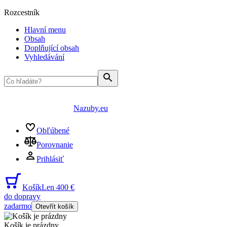
Rozcestník
Hlavní menu
Obsah
Doplňující obsah
Vyhledávání
Nazuby.eu
Obľúbené
Porovnanie
Prihlásiť
Košík
Len 400 €
do dopravy
zadarmo
Otevřít košík
Košík je prázdny
...