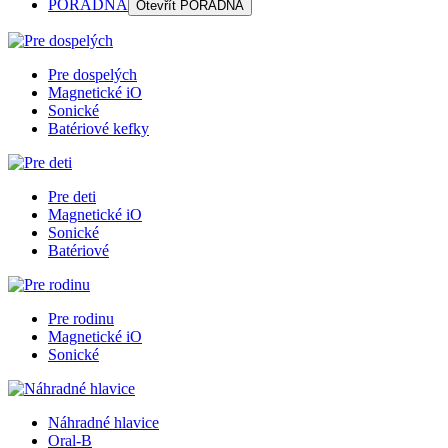
PORADŇA
Otevřít
PORADŇA
Pre dospelých
Magnetické iO
Sonické
Batériové kefky
Pre deti
Magnetické iO
Sonické
Batériové
Pre rodinu
Magnetické iO
Sonické
Náhradné hlavice
Oral-B