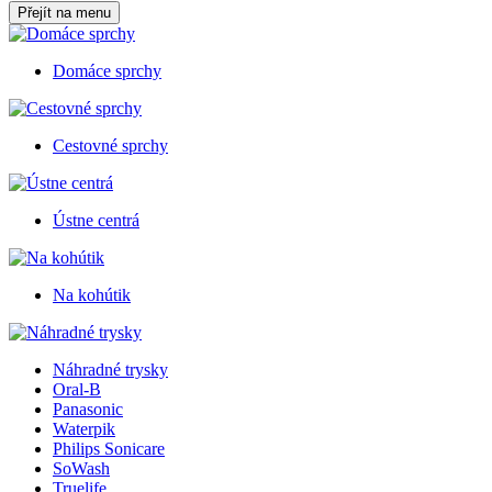
Přejít na menu
Domáce sprchy
Cestovné sprchy
Ústne centrá
Na kohútik
Náhradné trysky
Oral-B
Panasonic
Waterpik
Philips Sonicare
SoWash
Truelife