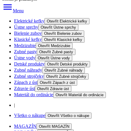
Menu
Elektrické kefky
Otevřít
Elektrické kefky
Ústne sprchy
Otevřít
Ústne sprchy
Bielenie zubov
Otevřít
Bielenie zubov
Klasické kefky
Otevřít
Klasické kefky
Medzizubie
Otevřít
Medzizubie
Zubné pasty
Otevřít
Zubné pasty
Ústne vody
Otevřít
Ústne vody
Detské produkty
Otevřít
Detské produkty
Zubné náhrady
Otevřít
Zubné náhrady
Zubné strojčeky
Otevřít
Zubné strojčeky
Zápach z úst
Otevřít
Zápach z úst
Zdravie úst
Otevřít
Zdravie úst
Materiál do ordinácie
Otevřít
Materiál do ordinácie
|
Všetko o nákupe
Otevřít
Všetko o nákupe
MAGAZÍN
Otevřít
MAGAZÍN