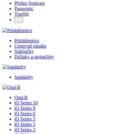
Philips Sonicare
Panasonic
Truelife
…
Príslušenstvo
Cestovné púzdra
Nabíjačky
Držiaky a stojančeky
Sanitizéry
Oral-B
iO Series 10
iO Series 9
iO Series 6
iO Series 5
iO Series 3
iO Series 2