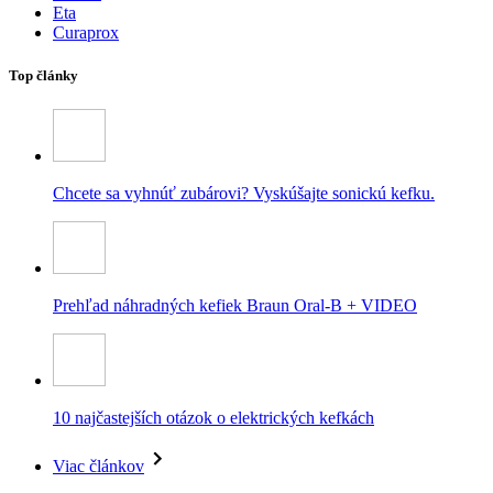
Eta
Curaprox
Top články
Chcete sa vyhnúť zubárovi? Vyskúšajte sonickú kefku.
Prehľad náhradných kefiek Braun Oral-B + VIDEO
10 najčastejších otázok o elektrických kefkách
Viac článkov