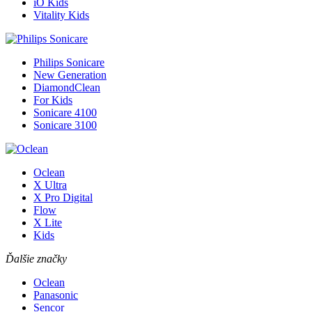
iO Kids
Vitality Kids
Philips Sonicare
New Generation
DiamondClean
For Kids
Sonicare 4100
Sonicare 3100
Oclean
X Ultra
X Pro Digital
Flow
X Lite
Kids
Ďalšie značky
Oclean
Panasonic
Sencor